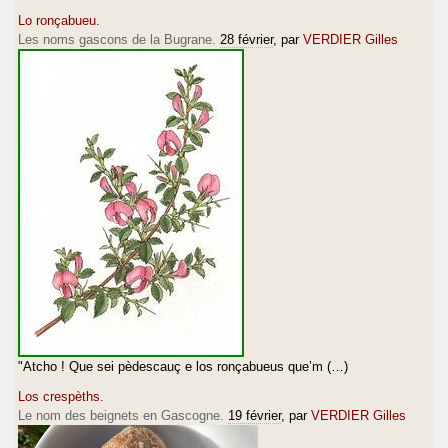
Lo ronçabueu.
Les noms gascons de la Bugrane.
28 février
, par
VERDIER Gilles
"Atcho ! Que sei pèdescauç e los ronçabueus que’m (…)
Los crespèths.
Le nom des beignets en Gascogne.
19 février
, par
VERDIER Gilles