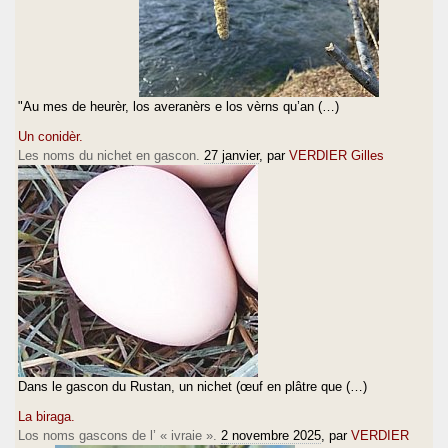
"Au mes de heurèr, los averanèrs e los vèrns qu’an (…)
Un conidèr.
Les noms du nichet en gascon.
27 janvier
, par
VERDIER Gilles
Dans le gascon du Rustan, un nichet (œuf en plâtre que (…)
La biraga.
Los noms gascons de l’ « ivraie ».
2 novembre 2025
, par
VERDIER