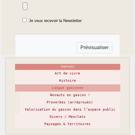
Je veux recevoir la Newsletter
RUBRIQUES
Art de vivre
Histoire
Langue gasconne
Nosauts en gascon !
Proverbes (arréprouès)
Valorisation du gascon dans l’espace public
Divers / Mesclats
Paysages & territoires