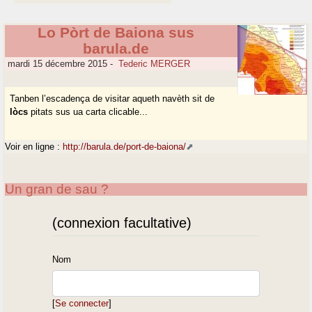
Lo Pòrt de Baiona sus
barula.de
mardi 15 décembre 2015
-
Tederic MERGER
Tanben l’escadença de visitar aqueth navèth sit de
lòcs
pitats sus ua carta clicable...
Voir en ligne :
http://barula.de/port-de-baiona/
Un gran de sau ?
(connexion facultative)
Nom
[
Se connecter
]