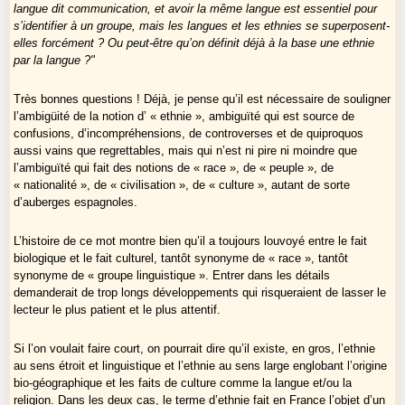
langue dit communication, et avoir la même langue est essentiel pour
s’identifier à un groupe, mais les langues et les ethnies se superposent-
elles forcément ? Ou peut-être qu’on définit déjà à la base une ethnie
par la langue ?"
Très bonnes questions ! Déjà, je pense qu’il est nécessaire de souligner
l’ambigüité de la notion d’ « ethnie », ambiguïté qui est source de
confusions, d’incompréhensions, de controverses et de quiproquos
aussi vains que regrettables, mais qui n’est ni pire ni moindre que
l’ambiguïté qui fait des notions de « race », de « peuple », de
« nationalité », de « civilisation », de « culture », autant de sorte
d’auberges espagnoles.
L’histoire de ce mot montre bien qu’il a toujours louvoyé entre le fait
biologique et le fait culturel, tantôt synonyme de « race », tantôt
synonyme de « groupe linguistique ». Entrer dans les détails
demanderait de trop longs développements qui risqueraient de lasser le
lecteur le plus patient et le plus attentif.
Si l’on voulait faire court, on pourrait dire qu’il existe, en gros, l’ethnie
au sens étroit et linguistique et l’ethnie au sens large englobant l’origine
bio-géographique et les faits de culture comme la langue et/ou la
religion. Dans les deux cas, le terme d’ethnie fait en France l’objet d’un