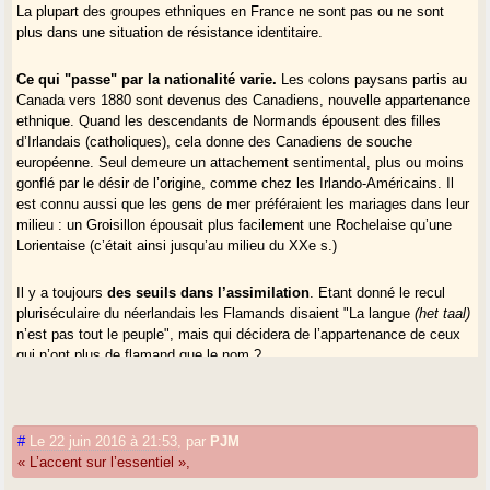
La plupart des groupes ethniques en France ne sont pas ou ne sont
plus dans une situation de résistance identitaire.
Ce qui "passe" par la nationalité varie.
Les colons paysans partis au
Canada vers 1880 sont devenus des Canadiens, nouvelle appartenance
ethnique. Quand les descendants de Normands épousent des filles
d’Irlandais (catholiques), cela donne des Canadiens de souche
européenne. Seul demeure un attachement sentimental, plus ou moins
gonflé par le désir de l’origine, comme chez les Irlando-Américains. Il
est connu aussi que les gens de mer préféraient les mariages dans leur
milieu : un Groisillon épousait plus facilement une Rochelaise qu’une
Lorientaise (c’était ainsi jusqu’au milieu du XXe s.)
Il y a toujours
des seuils dans l’assimilation
. Etant donné le recul
pluriséculaire du néerlandais les Flamands disaient "La langue
(het taal)
n’est pas tout le peuple", mais qui décidera de l’appartenance de ceux
qui n’ont plus de flamand que le nom ?
De la migration de travailleurs agricoles bretons dans tout le Sud-Ouest
au XIXe s., il ne reste que des noms de famille mal prononcés. Et
partout en Europe c’est pareil : il y a une porosité parce que les
barrières - quand la religion, une volonté de fermeture ou un rejet ne
#
Le 22 juin 2016 à 21:53
,
par
PJM
jouent pas -, sont assez faibles. C’est d’ailleurs cette assimilation des
« L’accent sur l’essentiel »,
grandes aires qui a évité le déracinement intra-européen.