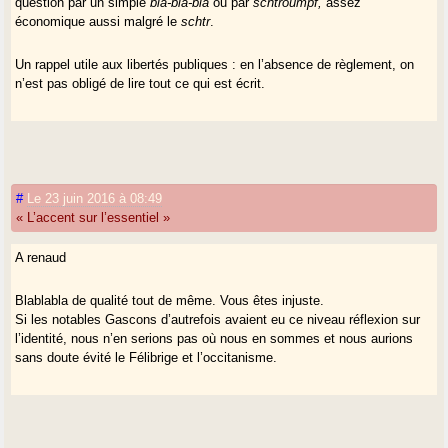
question par un simple
bla-bla-bla
ou par
schtroumpf,
assez
économique aussi malgré le
schtr
.
Un rappel utile aux libertés publiques : en l’absence de règlement, on
n’est pas obligé de lire tout ce qui est écrit.
#
Le 23 juin 2016 à 08:49
« L’accent sur l’essentiel »
A renaud
Blablabla de qualité tout de même. Vous êtes injuste.
Si les notables Gascons d’autrefois avaient eu ce niveau réflexion sur
l’identité, nous n’en serions pas où nous en sommes et nous aurions
sans doute évité le Félibrige et l’occitanisme.