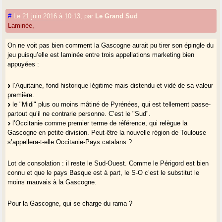
#
Le 21 juin 2016 à 10:13
,
par
Le Grand Sud
Laminée,
On ne voit pas bien comment la Gascogne aurait pu tirer son épingle du
jeu puisqu’elle est laminée entre trois appellations marketing bien
appuyées :
l’Aquitaine, fond historique légitime mais distendu et vidé de sa valeur
première.
le "Midi" plus ou moins mâtiné de Pyrénées, qui est tellement passe-
partout qu’il ne contrarie personne. C’est le "Sud".
l’Occitanie comme premier terme de référence, qui relègue la
Gascogne en petite division. Peut-être la nouvelle région de Toulouse
s’appellera-t-elle Occitanie-Pays catalans ?
Lot de consolation : il reste le Sud-Ouest. Comme le Périgord est bien
connu et que le pays Basque est à part, le S-O c’est le substitut le
moins mauvais à la Gascogne.
Pour la Gascogne, qui se charge du rama ?