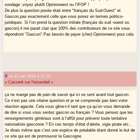
sondage ;voyez plutôt Opinionwest ou l’IFOP !
De plus la question posée était entre "français du Sud-Ouest" et
Gascon,pas exactement celle que vous posez en termes politico-
juridiques. Si l’on prend la question initiale (français du sud -ouest ou
gascon) il me parait clair que 100% des contributeurs de ce site vous
répondront "Gascon".Pas besoin de payer (cher) Opinionwest pour cela
.
#
Le 21 juin 2016 à 17:16
« L’accent sur l’essentiel »
ça ne mange pas de pain de savoir qui ici se sent avant tout gascon.
Ce n’est pas une vilaine question et je ne comprends pas bien votre
réaction agacée. Cela vous gêne-t-il tant que ça qu’on vous demande
de dire si vous vous sentez gascon ou français ? Vous pensez que les
renseignements généraux sont à l’affût pour prévenir toute tentative
nationaliste gasconne ? En ces temps d’état d’alerte, vigie pirate etc...
Je dirais même que c’est une espèce de préalable étant donné le but de
ce site qui est de promouvoir la Gascogne.