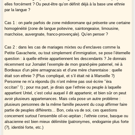
et à la politique :
elles forcément ? Ou peut-être qu’on définit déjà à la base une ethnie
par la langue ?
En Wallonie le terme "communauté française" n’implique pas un fort
courant "rattachiste",
la Suisse romande ne se considère pas comme française,
Cas 1 : on parle parfois de zone médioromane qui présente une certaine
des courants autonomiques ou indépendantistes ont toujours existé
homogénéité (zone de langue poitevine, saintongeaise, limousine,
en Savoie et en Comté,
marchoise, auvergnate, franco-provençale). Qu’en penser ?
le sentiment régional/iste est plus ou moins grand selon les aires ex-
dialectales d’oïl : Normandie, Poitou-Saintonge, se détachent du lot.
Cas 2 : dans les cas de mariages mixtes ou d’enclaves comme la
Une étude détaillée montrerait la survivance de sentiments
Petite Gavacherie, ou tout simplement d’immigration, se pose l’éternelle
d’appartenance marqués dans certains pays d’oïl jusque vers 1918, et
question : à quelle ethnie appartiennent les descendants ? Je donnais
des sursauts sporadiques (mouvement lotharingiste nancéien entre
récemment sur Jornalet l’exemple de mon grand-père paternel, né à
1815 et 1900, renaissance savoisienne qui se prolonge, etc.).
Bordeaux d’un père armagnacais et d’une mère charentaise : quelle
était son ethnie ? (Plus compliqué, et s’il était né à Marseille ?)
Enseigner aux Limousins ou aux Auvergnats qu’ils ne sont pas des
Personne ne m’a répondu (ils n’ont même pas osé écrire ’’èra
"Français" serait difficile. C’est l’échec de l’Occitanie politique globale,
occitan’’ !) ; pour ma part, je dirais que l’ethnie ou peuple à laquelle
qui a surjoué le Midi et n’a pas amené le renouveau nationalitaire des
appartient Untel, c’est celui auquel il dit appartenir, et bien sûr on peut
peuples subsistants. Les Méridionaux (sic) admettront cependant que
avoir plusieurs appartenances. Mais cela pose un autre problème :
leur pays est très différent des terroirs du Nord.
plusieurs personnes de la même famille peuvent du coup affirmer faire
partie de peuples différents... Bon, cela va de soi, ces questions
Mais le territoire français global se fabrique dans les villes, par la
concernent surtout l’ensemble oïl-oc-arpitan ; l’ethnie corse, basque ou
mobilité de toute la population (pas seulement des fonctionnaires), dans
alsacienne est bien mieux délimitée (patronymes, endogamie plus forte
les campagnes colonisées. Nous ne sommes plus en 1960.
(?), identité forte, etc.)