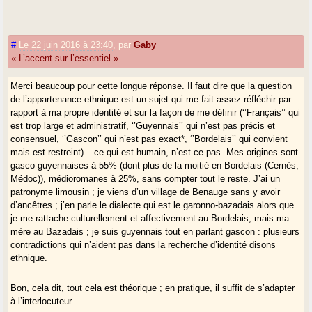
phonologiques :
sh
ou
j
seront perçus comme des variantes de
k
et
g
,
tandis que
chan’ta
disyllabiques sera très distinct du Fr.
’chante
. Dans
la ’dzerbo
, la finale fait la différence.
#
Le 22 juin 2016 à 23:40
,
par
Gaby
P. Bonneau a tenté de promouvoir cette notion de Médioromanie.
« L’accent sur l’essentiel »
Linguistiquement elle dépend des critères choisis. Le Pr Chambon
admet le mot "occitan" pour les parlers du Croissant.
Pour la
civilisation
, il est clair que la zone médioromane n’est pas conforme
Merci beaucoup pour cette longue réponse. Il faut dire que la question
au modèle méditerranéen. Il est regrettable qu’on n’ait pas promu l’idée
de l’appartenance ethnique est un sujet qui me fait assez réfléchir par
de
Hautes Terres d’Oc,
ou de
Haute Occitanie
pour faciliter la
rapport à ma propre identité et sur la façon de me définir (‘’Français’’ qui
renaissance de ces pays. Il faudrait savoir ce qu’en pensent les
est trop large et administratif, ‘’Guyennais’’ qui n’est pas précis et
occitanistes limousins et auvergnats. En sortant de la langue, car la
consensuel, ‘’Gascon’’ qui n’est pas exact*, ‘’Bordelais’’ qui convient
langue n’est pas toute l’ethnie.
mais est restreint) – ce qui est humain, n’est-ce pas. Mes origines sont
gasco-guyennaises à 55% (dont plus de la moitié en Bordelais (Cernès,
Médoc)), médioromanes à 25%, sans compter tout le reste. J’ai un
Il y a des clivages générationnels et des clivages avec la famille restée
patronyme limousin ; je viens d’un village de Benauge sans y avoir
"au pays". Les moeurs sont perçues comme différentes. Le couple
d’ancêtres ; j’en parle le dialecte qui est le garonno-bazadais alors que
portugais installé à Lille, ses enfants ont été à cheval sur deux cultures,
je me rattache culturellement et affectivement au Bordelais, mais ma
ses petits-enfants sont des Français "d’origine portugaise" ; comme les
mère au Bazadais ; je suis guyennais tout en parlant gascon : plusieurs
Kowalski descendants de mineurs polonais sont des Français avec
contradictions qui n’aident pas dans la recherche d’identité disons
quelques traits résiduels. Mais si la curiosité les pique d’enquêter sur
ethnique.
leur patronyme, cela pourrait avoir des effets inattendus. Et s’ils
s’intéressent au pays d’implantation de leurs parents, peut-être
défendront-ils la cause de leur région d’implantation. La balance
Bon, cela dit, tout cela est théorique ; en pratique, il suffit de s’adapter
penchera du côté du plus attirant, du plus
fort
, et l’influence du
à l’interlocuteur.