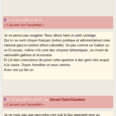
#
Le 21 juin 2016 à 10:22
« L’accent sur l’essentiel »
Je ne pense pas exagérer. Nous allons faire un petit sondage.
Qui ici se sent citoyen français (notion juridique et administrative) mais
national gascon (notion ethno-culturelle). Un peu comme un Gallois ou
un Ecossais, même s’ils sont des citoyens britanniques, se vivent de
nationalité galloise et écossaise.
Et j’ai bien conscience de poser cette question à des gens très acquis
à la cause. Soyez honnêtes et nous verrons.
Avec moi ça fait un.
#
Le 21 juin 2016 à 16:07
,
par
Gerard Saint-Gaudens
« L’accent sur l’essentiel »
Je ne crois pas que gasconha.com soit le lieu approprié pour un