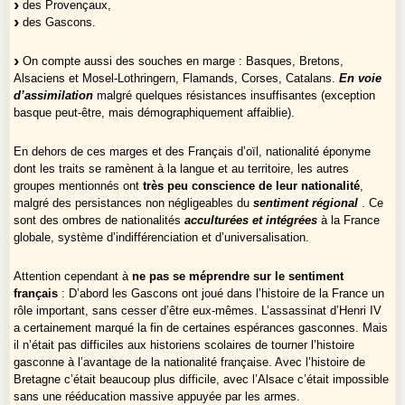
des Provençaux,
des Gascons.
On compte aussi des souches en marge : Basques, Bretons,
Alsaciens et Mosel-Lothringern, Flamands, Corses, Catalans.
En voie
d’assimilation
malgré quelques résistances insuffisantes (exception
basque peut-être, mais démographiquement affaiblie).
En dehors de ces marges et des Français d’oïl, nationalité éponyme
dont les traits se ramènent à la langue et au territoire, les autres
groupes mentionnés ont
très peu conscience de leur nationalité
,
malgré des persistances non négligeables du
sentiment régional
. Ce
sont des ombres de nationalités
acculturées et intégrées
à la France
globale, système d’indifférenciation et d’universalisation.
Attention cependant à
ne pas se méprendre sur le sentiment
français
: D’abord les Gascons ont joué dans l’histoire de la France un
rôle important, sans cesser d’être eux-mêmes. L’assassinat d’Henri IV
a certainement marqué la fin de certaines espérances gasconnes. Mais
il n’était pas difficiles aux historiens scolaires de tourner l’histoire
gasconne à l’avantage de la nationalité française. Avec l’histoire de
Bretagne c’était beaucoup plus difficile, avec l’Alsace c’était impossible
sans une rééducation massive appuyée par les armes.