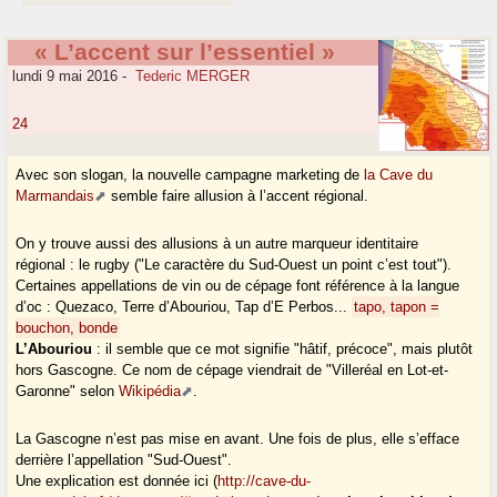
« L’accent sur l’essentiel »
lundi 9 mai 2016
-
Tederic MERGER
24
Avec son slogan, la nouvelle campagne marketing de
la Cave du
Marmandais
semble faire allusion à l’accent régional.
On y trouve aussi des allusions à un autre marqueur identitaire
régional : le rugby ("Le caractère du Sud-Ouest un point c’est tout").
Certaines appellations de vin ou de cépage font référence à la langue
d’oc : Quezaco, Terre d’Abouriou, Tap d’E Perbos...
tapo, tapon =
bouchon, bonde
L’Abouriou
: il semble que ce mot signifie "hâtif, précoce", mais plutôt
hors Gascogne. Ce nom de cépage viendrait de "Villeréal en Lot-et-
Garonne" selon
Wikipédia
.
La Gascogne n’est pas mise en avant. Une fois de plus, elle s’efface
derrière l’appellation "Sud-Ouest".
Une explication est donnée ici (
http://cave-du-