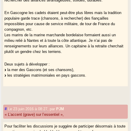
rechercher des alliances avantageuses, solides, durables.
superflues. Dans le même temps le besoin d’appartenance reparaît
comme antidote à l’anonymat. Paradoxe :
on peut être désinstallé
En Gascogne les cadets étaient peut-être plus libres mais la tradition
sans être déraciné
, tandis que l’on est souvent déraciné sans être
populaire garde trace (chansons, à rechercher) des fiançailles
désinstallé.
impossibles pour cause de service militaire, de tour de France du
compagnon, etc.
Bon ser !
Les marins de la marine marchande bordelaise formaient aussi un
milieu relié à Nantes et à toute la côte atlantique. Je n’ai pas de
renseignements sur leurs alliances. Un capitaine à la retraite cherchait
plutôt un gendre chez les terriens.
Deux sujets à développer :
la mer des Gascons (et ses chansons),
les stratégies matrimoniales en pays gascons.
#
Le 23 juin 2016 à 08:27
,
par
PJM
« L’accent (grave) sur l’essentiel »,
Pour faciliter les discussions je suggère de participer désormais à toute