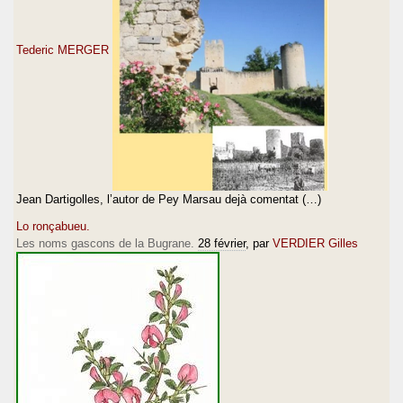
Tederic MERGER
Jean Dartigolles, l’autor de Pey Marsau dejà comentat (…)
Lo ronçabueu.
Les noms gascons de la Bugrane.
28 février
, par
VERDIER Gilles