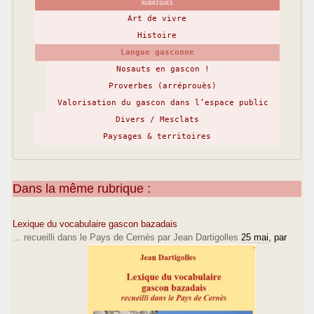
RUBRIQUES
Art de vivre
Histoire
Langue gasconne
Nosauts en gascon !
Proverbes (arréprouès)
Valorisation du gascon dans l’espace public
Divers / Mesclats
Paysages & territoires
Dans la même rubrique :
Lexique du vocabulaire gascon bazadais
... recueilli dans le Pays de Cernès par Jean Dartigolles
25 mai
, par