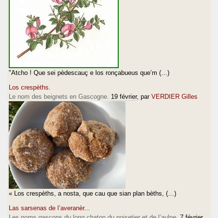
"Atcho ! Que sei pèdescauç e los ronçabueus que’m (…)
Los crespèths.
Le nom des beignets en Gascogne.
19 février
, par
VERDIER Gilles
« Los crespèths, a nosta, que cau que sian plan bèths, (…)
Las sarsenas de l’averanèr...
Les noms gascons du long chaton du noisetier et de l’aulne.
7 février
,