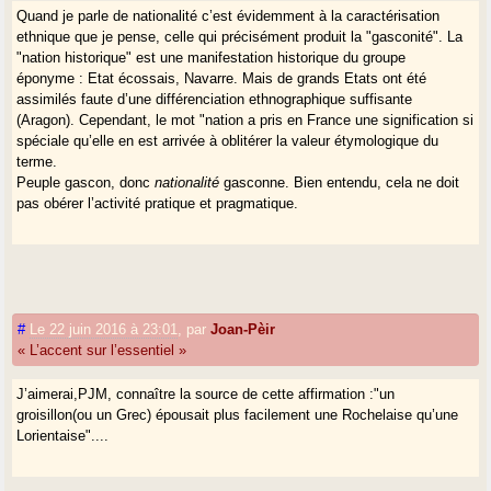
Quand je parle de nationalité c’est évidemment à la caractérisation
Les grandes villes modernes, lieux d’oubli des liens traditionnels, sont
ethnique que je pense, celle qui précisément produit la "gasconité". La
aussi des lieux de nouvel enracinement. L’appartenance à un lieu
"nation historique" est une manifestation historique du groupe
intervient évidemment dans la définition ethnique. L’attrait de certaines
éponyme : Etat écossais, Navarre. Mais de grands Etats ont été
villes peut être décisif : fierté d’être bordelais, hambourgeois, citoyen de
assimilés faute d’une différenciation ethnographique suffisante
Riga, londonien... Dans ce cas la langue dominante de la société
(Aragon). Cependant, le mot "nation a pris en France une signification si
l’emporte et l’assimilation se fait. Du moins était-ce la situation jusque
spéciale qu’elle en est arrivée à oblitérer la valeur étymologique du
vers 1980.
terme.
L’assimilation par le travail est un autre moyen d’intégration, mais dans
Peuple gascon, donc
nationalité
gasconne. Bien entendu, cela ne doit
une société bien structurée, mais en synchronie et individuellement.
pas obérer l’activité pratique et pragmatique.
Le
médioroman
, linguistiquement, n’est pas un fantasme pour coudre
ensemble des parlers d’oc et d’oïl. Un trait majeur de cette aire est le
traitement de certaines consonnes plosives.
La fameuse ligne
gamba / jamba, castel / chatèu
(la ligne
CAGA,
oui)
#
Le 22 juin 2016 à 23:01
,
par
Joan-Pèir
est-elle aussi déterminante que le traitement des voyelles finales
« L’accent sur l’essentiel »
atones pour établir la "structuration supra-dialectale de l’occitan" ?
Une "structuration supradialectale du roman" mettrait l’alverno-limousin
J’aimerai,PJM, connaître la source de cette affirmation :"un
avec l’"oïlitan" et le gascon avec le castillan (h-, b-). Il faudrait dessiner
groisillon(ou un Grec) épousait plus facilement une Rochelaise qu’une
la carte.
Lorientaise"....
Mais ce qui empêche le regroupement médio-roman, qu’on pourrait
étendre au piémontais, voire au romanche, c’est quand même le
maintien des finales qui entraîne de grandes différences phonétiques et