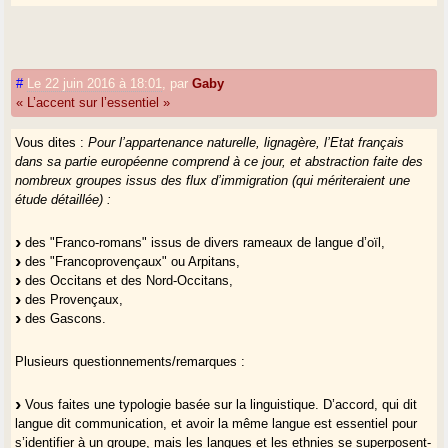
En Béarn par exemple l’amour du terroir se confondait naturellement
avec celui de l’"ancienne France" et, ce qui ne doit pas être oublié,
avec les morts des guerres mondiales. Ajoutez le culte républicain ou
#
Le 22 juin 2016 à 18:01
,
par
Gaby
pour d’autres la nostalgie de la royauté, et vous verrez que l’idée d’une
« L’accent sur l’essentiel »
nationalité gasconne politique eût été difficile à promouvoir. Dans les
années 1930 peut-être, avec la vogue "basco-atlantique", dans les
Vous dites :
Pour l’appartenance naturelle, lignagère, l’Etat français
années 1960 avec les spoliations foncières et l’exode rural ?
dans sa partie européenne comprend à ce jour, et abstraction faite des
L’intégration, c’est aussi la désintégration.
nombreux groupes issus des flux d’immigration (qui mériteraient une
Le sentiment d’une nette différence ethnique n’entraîne pas ipso facto
étude détaillée) :
une revendication politique (le cas du pays Basque nord est instructif à
cet égard), qui fut caractéristique de la revendication nationale au XIXe
siècle face à l’Etat moderne. Les Gascons ont manqué le coche.
des "Franco-romans" issus de divers rameaux de langue d’oïl,
des "Francoprovençaux" ou Arpitans,
des Occitans et des Nord-Occitans,
Conclusion : le
malentendu
sur la notion de nationalité et sur la nature
des Provençaux,
même de la France comme personne morale et individu historique ont
des Gascons.
empêché les Béarnais, et les autres, de détricoter les fils de leur
aliénation. La remise en cause, qui aurait dû être salutaire, est venue
des milieux ethnistes, comme on disait alors, mais le discours des
Plusieurs questionnements/remarques :
idéologues était par trop inadapté. Il y avait pourtant des peuples à
relever.
Vous faites une typologie basée sur la linguistique. D’accord, qui dit
langue dit communication, et avoir la même langue est essentiel pour
Intéressantes sont à observer des variantes externes dues à l’histoire
s’identifier à un groupe, mais les langues et les ethnies se superposent-