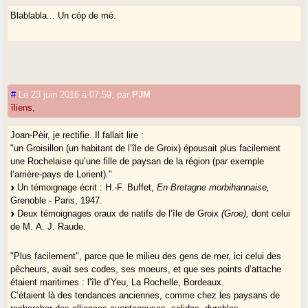
l’isolement numérique (un groupe trop réduit dure rarement plus que
trois génération).
Blablabla... Un còp de mè.
Comptons aussi avec le caractère : il y a des traits qui restent, et l’on
peut se sentir différent même après deux ou trois générations, par
affinité élective
. Cela peut provoquer des prises de conscience.
#
Le 23 juin 2016 à 07:59
,
par
PJM
On voit donc avec ces exemples qu’on passe
du collectif à
îliens,
l’individuel
. C’est ce choix individuel qui nous place devant
nos
responsabilités
qui jadis étaient assumées par le groupe, la coutume
Joan-Pèir, je rectifie. Il fallait lire :
et l’évolution.
"un Groisillon (un habitant de l’île de Groix) épousait plus facilement
une Rochelaise qu’une fille de paysan de la région (par exemple
Les
Provençaux
sont occitans dans la mesure où le provençal est un
l’arrière-pays de Lorient)."
dialecte de l’occitan. Mais hormis le critère linguistique, ce qui reste de
Un témoignage écrit : H.-F. Buffet,
En Bretagne morbihannaise,
sentiment provençal est-il occitan ? Fallait-il renoncer à l’appellation
Grenoble - Paris, 1947.
"provençal alpin" ? Je me garderai bien de trancher, c’est une question
Deux témoignages oraux de natifs de l’île de Groix
(Groe),
dont celui
empoisonnée (les conflits entre occitans / pas occitans en Provence
de M. A. J. Raude.
ont atteint des sommets). Je crois pourtant qu’il y avait un sentiment
provençal à relever, y compris dans l’optique nationalitaire. La langue
"Plus facilement", parce que le milieu des gens de mer, ici celui des
n’est pas tout.
pêcheurs, avait ses codes, ses moeurs, et que ses points d’attache
étaient maritimes : l’île d’Yeu, La Rochelle, Bordeaux.
La société telle qu’elle est produit des séries et détruit les groupes
C’étaient là des tendances anciennes, comme chez les paysans de
d’appartenance. Ces questions de nationalité deviennent apparemment