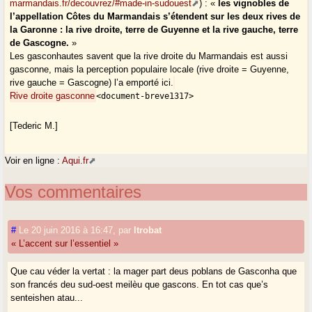
marmandais.fr/decouvrez/#made-in-sudouest
) : «
les vignobles de
l’appellation Côtes du Marmandais s’étendent sur les deux rives de
la Garonne : la rive droite, terre de Guyenne et la rive gauche, terre
de Gascogne.
»
Les gasconhautes savent que la rive droite du Marmandais est aussi
gasconne, mais la perception populaire locale (rive droite = Guyenne,
rive gauche = Gascogne) l’a emporté ici.
Rive droite gasconne
<document-breve1317>
[Tederic M.]
Voir en ligne :
Aqui.fr
Vos commentaires
#
Le 20 juin 2016 à 16:47
,
par
ltrobat
« L’accent sur l’essentiel »
Que cau véder la vertat : la mager part deus poblans de Gasconha que
son francés deu sud-oest meilèu que gascons. En tot cas que’s
senteishen atau...