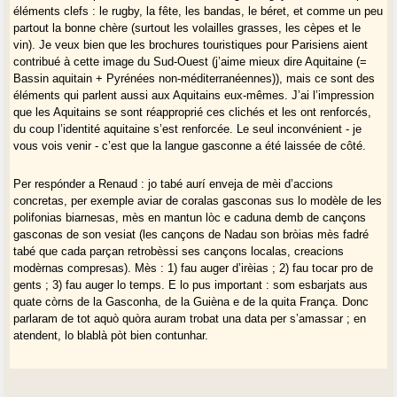
disponible sur le marché de nos jours est bien celui d’ethnie. Peut-être
éléments clefs : le rugby, la fête, les bandas, le béret, et comme un peu
qu’à l’avenir un autre, plus précis, moins « pesant », verra le jour. Pour
partout la bonne chère (surtout les volailles grasses, les cèpes et le
l’instant je n’en vois pas d’autre.
vin). Je veux bien que les brochures touristiques pour Parisiens aient
contribué à cette image du Sud-Ouest (j’aime mieux dire Aquitaine (=
Bassin aquitain + Pyrénées non-méditerranéennes)), mais ce sont des
Cela dit, peut-on parler de l’existence d’une ethnie gasconne ? Je ne le
éléments qui parlent aussi aux Aquitains eux-mêmes. J’ai l’impression
crois pas pour la bonne raison que la gasconnité réelle et ressentie est
que les Aquitains se sont réapproprié ces clichés et les ont renforcés,
le fait d’une toute petite minorité dont la langue maternelle est
du coup l’identité aquitaine s’est renforcée. Le seul inconvénient - je
désormais le français et non plus le gascon comme c’était le cas il y a
vous vois venir - c’est que la langue gasconne a été laissée de côté.
encore un peu plus d’un demi-siècle. Cette situation se trouve aggravée
par le fait que la population de « souche » gasconne est en voie de
remplacement à un rythme accéléré par des populations allogènes,
Per respónder a Renaud : jo tabé aurí enveja de mèi d’accions
européennes et extra-européennes, totalement étrangères à ce qui
concretas, per exemple aviar de coralas gasconas sus lo modèle de les
faisait jadis de la Gascogne une réalité historique et ethno-linguistique.
polifonias biarnesas, mès en mantun lòc e caduna demb de cançons
Désormais, les Gascons, du moins ceux qui se considèrent et se
gasconas de son vesiat (les cançons de Nadau son bròias mès fadré
veulent comme tels, ne sont plus qu’une sous-ethnie française dans un
tabé que cada parçan retrobèssi ses cançons localas, creacions
Sud-Ouest fantasmé à la parisienne, plus basque que gascon.
modèrnas compresas). Mès : 1) fau auger d’irèias ; 2) fau tocar pro de
gents ; 3) fau auger lo temps. E lo pus important : som esbarjats aus
quate còrns de la Gasconha, de la Guièna e de la quita França. Donc
parlaram de tot aquò quòra auram trobat una data per s’amassar ; en
atendent, lo blablà pòt bien contunhar.