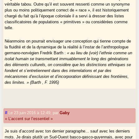
véritable tabou. Outre qu’il est souvent ressenti comme un synonyme
plus ou moins politiquement correct de « race », il est historiquement
chargé du fait qu’à l’époque coloniale il a servi à dresser des listes
classificatoires de populations « primitives » ou considérées comme
telle.
Néanmoins on pourrait envisager une conception qui tienne compte de
la fluidité et de la dynamique de la réalité à l’instar de l’anthropologue
germano-norvégien Fredrik Barth :
« au lieu de (voir) l’ethnie comme un
isolat humain se transmettant immuablement le long des générations
des éléments culturels, on considère que les distinctions ethniques se
fondent et s’entretiennent dans des interrelations et par des
mécanismes d’exclusion et d’incorporation définissant des frontières,
des limites. » (Barth , F. 1995)
En dépit du poids de certains héritages historiques, ce terme
controversé, bien que demandant à être manié avec précaution, offre un
moyen commode de nommer un fait indéniable inscrit dans la réalité, à
#
Le 23 juin 2016 à 12:49
,
par
Gaby
savoir l’existence de groupes humains assimilables à des familles
« L’accent sur l’essentiel »
extrêmement étendues, fondés sur le partage de comportements et de
représentations parfois, et même souvent, mythiques, ainsi que sur une
reconnaissance par soi et par les « autres ». Ces groupes humains
Je suis d’accord avec ton dernier paragraphe... sauf avec les derniers
existent et comme il faut bien donner un nom aux choses, le seul
mots. Je dirais plutôt un Sud-Ouest basco-gasco-guyennais, avec pour