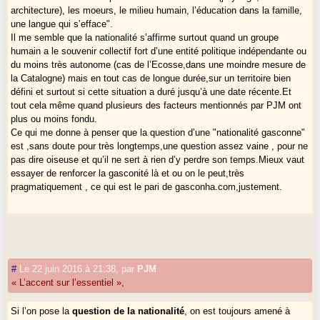
architecture), les moeurs, le milieu humain, l’éducation dans la famille,
point), il est toujours possible d’y agir en tant que personne, en
une langue qui s’efface".
conformité avec ce qu’on a reçu.
Il me semble que la nationalité s’affirme surtout quand un groupe
Quoi qu’il en soit, le sentiment d’être entre deux ou trois chaises sera
humain a le souvenir collectif fort d’une entité politique indépendante ou
de plus en plus répandu. Trop faiblement consciente pour ne pas se
du moins très autonome (cas de l’Ecosse,dans une moindre mesure de
dissiper hors de son territoire, la nationalité gasconne ne peut guère
la Catalogne) mais en tout cas de longue durée,sur un territoire bien
subsister sans ce contact (les Gascons ne sont pas des Arméniens
défini et surtout si cette situation a duré jusqu’à une date récente.Et
avec leur Eglise, ni des Chinois avec leurs réseaux).
tout cela même quand plusieurs des facteurs mentionnés par PJM ont
Sur place, elle subsistera si on la distingue des définitions
plus ou moins fondu.
administratives. Un type tout seul qui dit qu’il n’est pas français mais
Ce qui me donne à penser que la question d’une "nationalité gasconne"
gascon, cela fait sourire, et s’il y en a cinquante ?
est ,sans doute pour très longtemps,une question assez vaine , pour ne
pas dire oiseuse et qu’il ne sert à rien d’y perdre son temps.Mieux vaut
"Les Etats passent, les peuples restent" à condition d’accuser les
essayer de renforcer la gasconité là et ou on le peut,très
angles. Pour le reste, entre représentations et caractères objectifs, il y
pragmatiquement , ce qui est le pari de gasconha.com,justement.
a place pour leur rappeler ce qu’ils sont.
Le fil de la nationalité peut se distendre et se rompre mais subsiste
longtemps
comme une disponibilité
. C’est le fil d’Ariane.
#
Le 22 juin 2016 à 21:38
,
par
PJM
« L’accent sur l’essentiel »,
Si l’on pose la
question de la nationalité
, on est toujours amené à