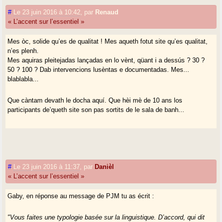
#
Le 23 juin 2016 à 10:42
,
par
Renaud
« L’accent sur l’essentiel »
Mes òc, solide qu’es de qualitat ! Mes aqueth fotut site qu’es qualitat,
n’es plenh.
Mes aquiras pleitejadas lançadas en lo vènt, qüant i a dessús ? 30 ?
50 ? 100 ? Dab intervencions lusèntas e documentadas. Mes...
blablabla...
Que càntam devath le docha aquí. Que hèi mè de 10 ans los
participants de’queth site son pas sortits de le sala de banh...
#
Le 23 juin 2016 à 11:37
,
par
Danièl
« L’accent sur l’essentiel »
Gaby, en réponse au message de PJM tu as écrit :
"Vous faites une typologie basée sur la linguistique. D’accord, qui dit