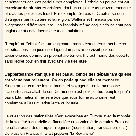
schématiser des cas parfois très complexes. L’ethnie ou peuple est
au
carrefour de plusieurs critères
, dont un ou plusieurs peuvent manquer
et d’autres peser très lourd. Par exemple, Serbes et Croates se sont
distingués par la culture et la religion, Wallons et Français par des
allégeances différentes, etc., les Irlandais même anglicisés ne sont pas
anglais (mais cela favorise leur assimilation).
"Peuple" ou "ethnie" est un englobant, mais vécu différemment selon
les situations : un journalier bigourdan pauvre ne vivait pas son
appartenance comme un propriétaire terrien. Il y eut même des départs
sans regret pour en finir avec une vie très dure.
L’appartenance ethnique n’est pas au centre des débats tant qu’elle
est vécue naturellement. On en parle quand elle est menacée.
Sinon on fait comme les historiens et voyageurs, on la mentionne.
L’appartenance allait de soi. Ce monde n’est plus, et tout peuple qui n’a
pas d’Etat national, ne serait-ce que sous forme autonome, est
condamné à l’assimilation lente ou brutale.
La question des nationalités s’est exacerbée en Europe avec la montée
de la société industrielle et financière et la volonté de certains Etats de
se débarrasser des marges allogènes (russification, francisation, etc.).
De plus, en France, il fallait préparer "la Revanche".