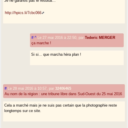
Je ne garantis pas le résultat...
http://hpics.li/7cbc066
#
^
Le 27 mai 2016 à 22:50
,
par
Tederic MERGER
ça marche !
Si si... que marcha hèra plan !
#
Le 28 mai 2016 à 10:57
,
par
32406465
Au nom de la région : une tribune libre dans Sud-Ouest du 25 mai 2016
Cela a marché mais je ne suis pas certain que la photographie reste
longtemps sur ce site.