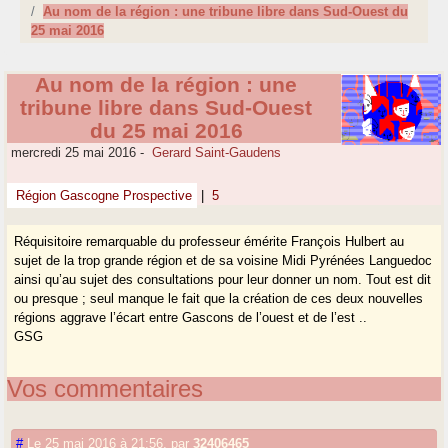
Au nom de la région : une tribune libre dans Sud-Ouest du
25 mai 2016
Au nom de la région : une
tribune libre dans Sud-Ouest
du 25 mai 2016
mercredi 25 mai 2016
-
Gerard Saint-Gaudens
Région Gascogne Prospective
|
5
Réquisitoire remarquable du professeur émérite François Hulbert au
sujet de la trop grande région et de sa voisine Midi Pyrénées Languedoc
ainsi qu’au sujet des consultations pour leur donner un nom. Tout est dit
ou presque ; seul manque le fait que la création de ces deux nouvelles
régions aggrave l’écart entre Gascons de l’ouest et de l’est ..
GSG
Vos commentaires
#
Le 25 mai 2016 à 21:56
,
par
32406465