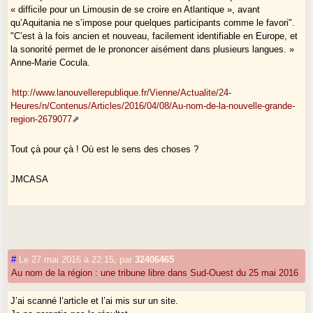
« difficile pour un Limousin de se croire en Atlantique », avant
qu’Aquitania ne s’impose pour quelques participants comme le favori".
"C’est à la fois ancien et nouveau, facilement identifiable en Europe, et
la sonorité permet de le prononcer aisément dans plusieurs langues. »
Anne-Marie Cocula.
http://www.lanouvellerepublique.fr/Vienne/Actualite/24-
Heures/n/Contenus/Articles/2016/04/08/Au-nom-de-la-nouvelle-grande-
region-2679077
Tout çà pour çà ! Où est le sens des choses ?
JMCASA
#
Le 27 mai 2016 à 22:15
,
par
32406465
Au nom de la région : une tribune libre dans Sud-Ouest du 25 mai 2016
J’ai scanné l’article et l’ai mis sur un site.