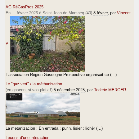
AG RéGasPros 2025
En ... février 2026 à Saint-Jean-de-Marsacq (40)
8 février
, par
Vincent
P.
L’association Région Gascogne Prospective organisait ce (…)
Le "gaz vert" / la méthanisation
(en gascon, si vos platz !)
5 décembre 2025
, par
Tederic MERGER
La metanizacion : En entrada : purin, lisier : lichèr (…)
Leçons d’une interaction