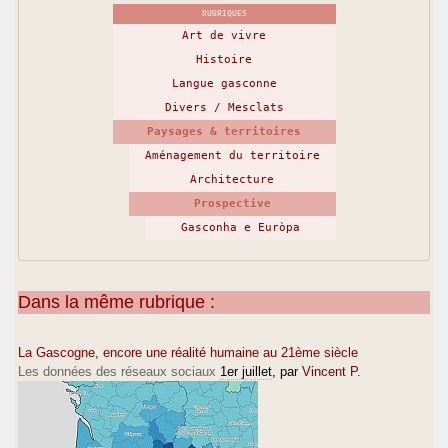
RUBRIQUES
Art de vivre
Histoire
Langue gasconne
Divers / Mesclats
Paysages & territoires
Aménagement du territoire
Architecture
Prospective
Gasconha e Euròpa
Dans la même rubrique :
La Gascogne, encore une réalité humaine au 21ème siècle
Les données des réseaux sociaux
1er juillet
, par
Vincent P.