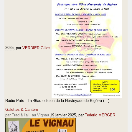
2025
, par
VERDIER Gilles
Ràdio País · La 46au edicion de la Hesteyade de Bigòrra (…)
Galettes & Cantère
par Trad à l’ail, au Vignau
19 janvier 2025
, par
Tederic MERGER