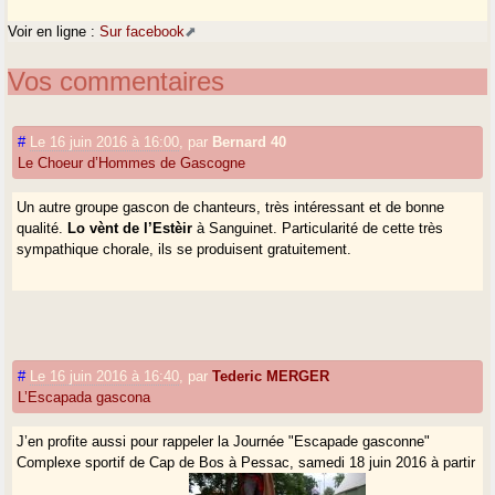
Voir en ligne :
Sur facebook
Vos commentaires
#
Le 16 juin 2016 à 16:00
,
par
Bernard 40
Le Choeur d’Hommes de Gascogne
Un autre groupe gascon de chanteurs, très intéressant et de bonne
qualité.
Lo vènt de l’Estèir
à Sanguinet. Particularité de cette très
sympathique chorale, ils se produisent gratuitement.
#
Le 16 juin 2016 à 16:40
,
par
Tederic MERGER
L’Escapada gascona
J’en profite aussi pour rappeler la Journée "Escapade gasconne"
Complexe sportif de Cap de Bos à Pessac, samedi 18 juin 2016 à partir