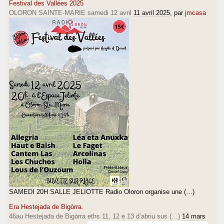
Festival des Vallées 2025
OLORON SAINTE-MARIE samedi 12 avril
11 avril 2025
, par
jmcasa
SAMEDI 20H SALLE JELIOTTE Radio Oloron organise une (…)
Era Hestejada de Bigòrra.
46au Hestejada de Bigòrra eths 11, 12 e 13 d’abriu sus (…)
14 mars