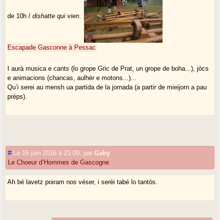
de 10h /
dishatte qui vien
.
Escapade Gasconne à Pessac
I aurà musica e cants (lo grope Gric de Prat, un grope de boha...), jòcs
e animacions (chancas, aulhèr e motons...)...
Qu’i serei au mensh ua partida de la jornada (a partir de mieijorn a pau
prèps).
#
Le 16 juin 2016 à 21:09
,
par
Gaby
Le Choeur d’Hommes de Gascogne
Ah bé lavetz poiram nos véser, i serèi tabé lo tantòs.