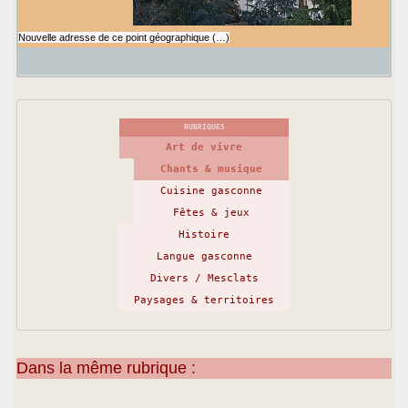
Nouvelle adresse de ce point géographique (…)
RUBRIQUES
Art de vivre
Chants & musique
Cuisine gasconne
Fêtes & jeux
Histoire
Langue gasconne
Divers / Mesclats
Paysages & territoires
Dans la même rubrique :