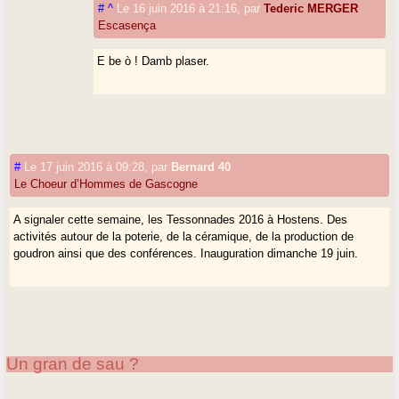
#
^
Le 16 juin 2016 à 21:16
,
par
Tederic MERGER
Escasença
E be ò ! Damb plaser.
#
Le 17 juin 2016 à 09:28
,
par
Bernard 40
Le Choeur d’Hommes de Gascogne
A signaler cette semaine, les Tessonnades 2016 à Hostens. Des
activités autour de la poterie, de la céramique, de la production de
goudron ainsi que des conférences. Inauguration dimanche 19 juin.
Un gran de sau ?