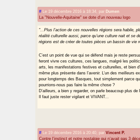
#
Le 19 décembre 2016 à 18:34
,
par
Dumen
La "Nouvelle-Aquitaine" se dote d’un nouveau logo
"...Plus l’action de ces nouvelles régions sera habile,
réalité culturelle aussi, parce qu’une culture nait et se 
régions est de créer de toutes pièces un bassin de vie ré
C’est un point de vue qui se défend mais je reste pers
feront vivre ces cultures, ces langues, malgré les polit
arts, les manifestations festives et culturelles, et bie
même plus présente dans l’avenir. L’un des meilleurs e
pour longtemps des Basques, tout simplement parce qu’i
pourrions-nous pas faire la même chose ?
D’ailleurs, a bien y regarder, on parle beaucoup plus d
Il faut juste rester vigilant et VIVANT...
#
Le 19 décembre 2016 à 20:40
,
par
Vincent P.
Contre l’instinct et notre nostalgie qui n’avait pas 3 dé