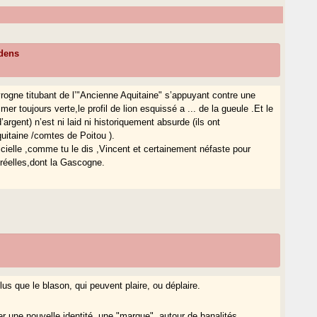
dens
’ivrogne titubant de l’"Ancienne Aquitaine" s’appuyant contre une
mer toujours verte,le profil de lion esquissé a ... de la gueule .Et le
argent) n’est ni laid ni historiquement absurde (ils ont
uitaine /comtes de Poitou ).
ficielle ,comme tu le dis ,Vincent et certainement néfaste pour
 réelles,dont la Gascogne.
us que le blason, qui peuvent plaire, ou déplaire.
er une nouvelle identité, une "marque", autour de banalités.