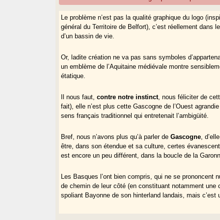
Le problème n’est pas la qualité graphique du logo (insp
général du Territoire de Belfort), c’est réellement dans l
d’un bassin de vie.
Or, ladite création ne va pas sans symboles d’appartenan
un emblème de l’Aquitaine médiévale montre sensiblemen
étatique.
Il nous faut,
contre notre instinct
, nous féliciter de ce
fait), elle n’est plus cette Gascogne de l’Ouest agrandie
sens français traditionnel qui entretenait l’ambigüité.
Bref, nous n’avons plus qu’à parler de
Gascogne
, d’el
être, dans son étendue et sa culture, certes évanescente
est encore un peu différent, dans la boucle de la Garon
Les Basques l’ont bien compris, qui ne se prononcent nul
de chemin de leur côté (en constituant notamment une co
spoliant Bayonne de son hinterland landais, mais c’est u