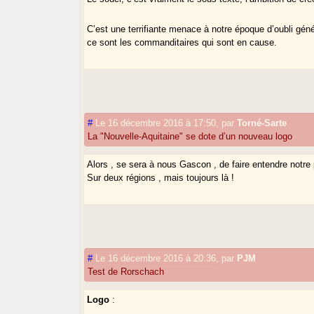
C’est une terrifiante menace à notre époque d’oubli gé
ce sont les commanditaires qui sont en cause.
#
Le 16 décembre 2016 à 17:50
,
par
Torné-Sarte
La "Nouvelle-Aquitaine" se dote d’un nouveau logo
Alors , se sera à nous Gascon , de faire entendre notre 
Sur deux régions , mais toujours là !
#
Le 16 décembre 2016 à 20:36
,
par
PJM
Test de Rorschach
Logo
: