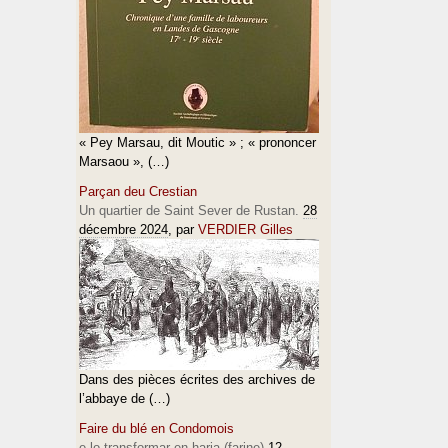
« Pey Marsau, dit Moutic » ; « prononcer
Marsaou », (…)
Parçan deu Crestian
Un quartier de Saint Sever de Rustan.
28
décembre 2024
, par
VERDIER Gilles
Dans des pièces écrites des archives de
l’abbaye de (…)
Faire du blé en Condomois
e lo transformar en haria (farine)
12