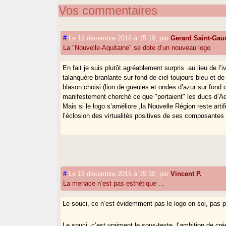
Vos commentaires
#
Le 16 décembre 2016 à 15:19
,
par
Gerard Saint-Gau
La "Nouvelle-Aquitaine" se dote d’un nouveau logo
En fait je suis plutôt agréablement surpris :au lieu de l
talanquère branlante sur fond de ciel toujours bleu et de 
blason choisi (lion de gueules et ondes d’azur sur fond d’
manifestement cherché ce que "portaient" les ducs d’Aq
Mais si le logo s’améliore ,la Nouvelle Région reste arti
l’éclosion des virtualités positives de ses composantes
#
Le 16 décembre 2016 à 15:30
,
par
Vincent P.
La menace n’est pas esthétique ...
Le souci, ce n’est évidemment pas le logo en soi, pas pl
Le souci, c’est vraiment le sous-texte, l’ambition de cré