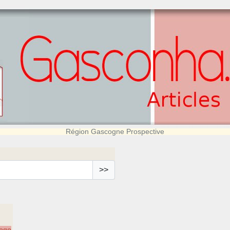
Région Gascogne Prospective
>>
logo