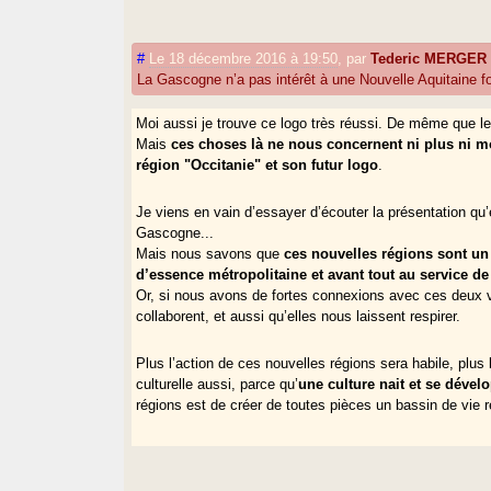
#
Le 18 décembre 2016 à 19:50
,
par
Tederic MERGER
La Gascogne n’a pas intérêt à une Nouvelle Aquitaine f
Moi aussi je trouve ce logo très réussi. De même que le
Mais
ces choses là ne nous concernent ni plus ni 
région "Occitanie" et son futur logo
.
Je viens en vain d’essayer d’écouter la présentation qu’e
Gascogne...
Mais nous savons que
ces nouvelles régions sont un
d’essence métropolitaine et avant tout au service d
Or, si nous avons de fortes connexions avec ces deux v
collaborent, et aussi qu’elles nous laissent respirer.
Plus l’action de ces nouvelles régions sera habile, plu
culturelle aussi, parce qu’
une culture nait et se dével
régions est de créer de toutes pièces un bassin de vie ré