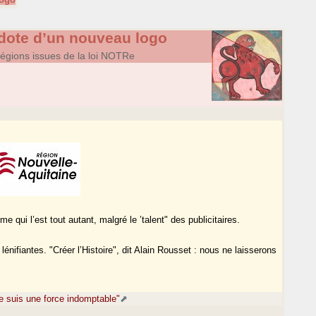
 dote d’un nouveau logo
régions issues de la loi NOTRe
e qui l’est tout autant, malgré le ’talent" des publicitaires.
nifiantes. "Créer l’Histoire", dit Alain Rousset : nous ne laisserons
e suis une force indomptable"