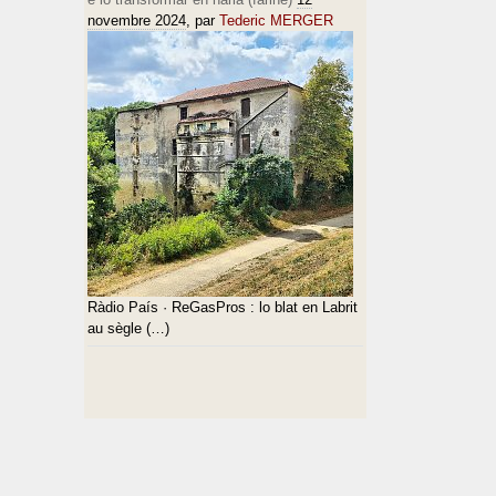
novembre 2024
, par
Tederic MERGER
Ràdio País · ReGasPros : lo blat en Labrit
au sègle (…)