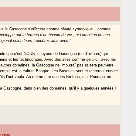
 plus la Gascogne s’effacera comme réalité symbolique... comme
développe sur le terreau d’un bassin de vie ; or l’ambition de ces
gional selon leurs frontières arbitraires."
uadé que c’est NOUS, citoyens de Gascogne (ou d’ailleurs) qui
iciens et les technocrates. Avec des sites comme celui-ci, avec les
n d’autres domaines, la Gascogne ne "mourra" pas et sera peut-être
xemple est la culture Basque. Les Basques sont et resteront encore
ls l’ont voulu. Au même titre que les Bretons, etc. Pourquoi ne
e la Gascogne, dans bien des domaines, qu’il y a quelques années !
cennies