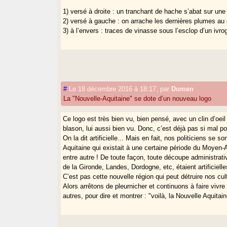
1) versé à droite : un tranchant de hache s’abat sur un
2) versé à gauche : on arrache les dernières plumes au 
3) à l’envers : traces de vinasse sous l’esclop d’un ivro
#
Le 18 décembre 2016 à 18:17
,
par
Dumen
La "Nouvelle-Aquitaine" se dote d’un nouveau logo
Ce logo est très bien vu, bien pensé, avec un clin d’oe
blason, lui aussi bien vu. Donc, c’est déjà pas si mal pou
On la dit artificielle... Mais en fait, nos politiciens se 
Aquitaine qui existait à une certaine période du Moyen-A
entre autre ! De toute façon, toute découpe administrativ
de la Gironde, Landes, Dordogne, etc, étaient artificielle
C’est pas cette nouvelle région qui peut détruire nos cu
Alors arrêtons de pleurnicher et continuons à faire vivr
autres, pour dire et montrer : "voilà, la Nouvelle Aquitaine