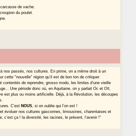
e carcasse de vache.
croupion du poulet.
gne.
il à nos passés, nos cultures. En prime, on a même droit à un
r cette "nouvelle" région qu’il est de bon ton de critiquer.
sont contentés de reprendre, grosso modo, les limites d’une vieille
ge... Une période donc où, en Aquitaine, on y parlait Oc et Oïl,
e est plus ou moins artificielle. Déjà, à la Révolution, les découpes
s.
ltures. C’est
NOUS
, si on oublie qui l’on est !
e et évoluer nos cultures gasconnes, limousines, charentaises et
, c’est ça ! la diversité, les racines, le présent, l’avenir !"