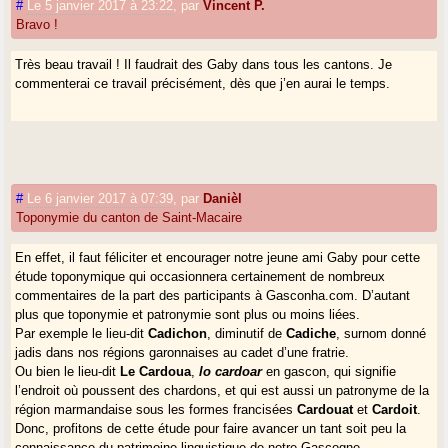
#
Le 5 janvier 2017 à 23:22
,
par
Vincent P.
Bravo !
Très beau travail ! Il faudrait des Gaby dans tous les cantons. Je
commenterai ce travail précisément, dès que j’en aurai le temps.
#
Le 6 janvier 2017 à 07:39
,
par
Danièl
Toponymie du canton de Saint-Macaire
En effet, il faut féliciter et encourager notre jeune ami Gaby pour cette
étude toponymique qui occasionnera certainement de nombreux
commentaires de la part des participants à Gasconha.com. D’autant
plus que toponymie et patronymie sont plus ou moins liées.
Par exemple le lieu-dit
Cadichon
, diminutif de
Cadiche
, surnom donné
jadis dans nos régions garonnaises au cadet d’une fratrie.
Ou bien le lieu-dit
Le Cardoua
,
lo cardoar
en gascon, qui signifie
l’endroit où poussent des chardons, et qui est aussi un patronyme de la
région marmandaise sous les formes francisées
Cardouat
et
Cardoit
.
Donc, profitons de cette étude pour faire avancer un tant soit peu la
connaissance du patrimoine linguistique de notre Gascogne.