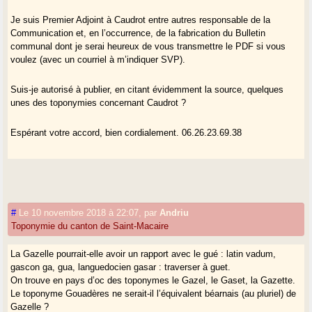
Je suis Premier Adjoint à Caudrot entre autres responsable de la
Communication et, en l’occurrence, de la fabrication du Bulletin
communal dont je serai heureux de vous transmettre le PDF si vous
voulez (avec un courriel à m’indiquer SVP).
Suis-je autorisé à publier, en citant évidemment la source, quelques
unes des toponymies concernant Caudrot ?
Espérant votre accord, bien cordialement. 06.26.23.69.38
#
Le 10 novembre 2018 à 22:07
,
par
Andriu
Toponymie du canton de Saint-Macaire
La Gazelle pourrait-elle avoir un rapport avec le gué : latin vadum,
gascon ga, gua, languedocien gasar : traverser à guet.
On trouve en pays d’oc des toponymes le Gazel, le Gaset, la Gazette.
Le toponyme Gouadères ne serait-il l’équivalent béarnais (au pluriel) de
Gazelle ?