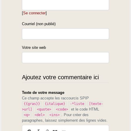
[
Se connecter
]
Courriel (non publié)
Votre site web
Ajoutez votre commentaire ici
Texte de votre message
Ce champ accepte les raccourcis SPIP
{{gras}}
{italique}
-*liste
[texte-
et le code HTML
>url]
<quote>
<code>
. Pour créer des
<q>
<del>
<ins>
paragraphes, laissez simplement des lignes vides.