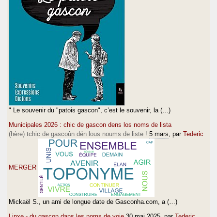
" Le souvenir du "patois gascon", c’est le souvenir, la (…)
Municipales 2026 : chic de gascon dens los noms de lista
(hère) tchic de gascoûn dén lous noums de liste !
5 mars
, par
Tederic
MERGER
Mickaël S., un ami de longue date de Gasconha.com, a (…)
Linxe - du gascon dans les noms de voie
30 mai 2025
, par
Tederic