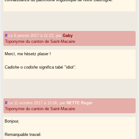
#
Le 6 janvier 2017 à 11:23
,
par
Gaby
Toponymie du canton de Saint-Macaire
Mercí, me hèsetz plaser !
Cadishe
o
codishe
significa tabé ’’idiot’’.
#
Le 11 octobre 2017 à 15:06
,
par
NETTE Roger
Toponymie du canton de Saint-Macaire
Bonjour,
Remarquable travail.