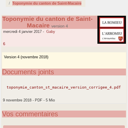
Toponymie du canton de Saint-Macaire
Toponymie du canton de Saint-
Macaire
version 4
mercredi 4 janvier 2017
-
Gaby
6
Version 4 (novembre 2018)
Documents joints
toponymie_canton_st_macaire_version_corrigee_4.pdf
9 novembre 2018
-
PDF
-
5 Mio
Vos commentaires