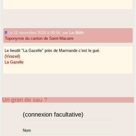
#
Le 11 novembre 2018 à 09:59
,
par
Lo Bèth
Toponymie du canton de Saint-Macaire
Le lieudit "La Gazelle" près de Marmande c’est le gué.
(Virazeil)
La Gazelle
Un gran de sau ?
(connexion facultative)
Nom