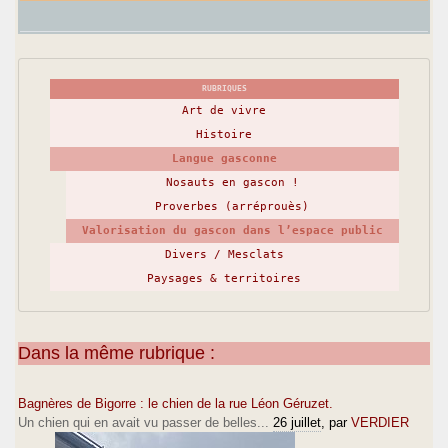
RUBRIQUES
Art de vivre
Histoire
Langue gasconne
Nosauts en gascon !
Proverbes (arréprouès)
Valorisation du gascon dans l’espace public
Divers / Mesclats
Paysages & territoires
Dans la même rubrique :
Bagnères de Bigorre : le chien de la rue Léon Géruzet.
Un chien qui en avait vu passer de belles...
26 juillet
, par
VERDIER