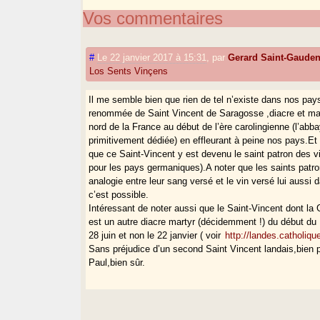
Vos commentaires
#
Le 22 janvier 2017 à 15:31
,
par
Gerard Saint-Gaude
Los Sents Vinçens
Il me semble bien que rien de tel n’existe dans nos pay
renommée de Saint Vincent de Saragosse ,diacre et mar
nord de la France au début de l’ère carolingienne (l’a
primitivement dédiée) en effleurant à peine nos pays.E
que ce Saint-Vincent y est devenu le saint patron des v
pour les pays germaniques).A noter que les saints patr
analogie entre leur sang versé et le vin versé lui aussi
c’est possible.
Intéressant de noter aussi que le Saint-Vincent dont l
est un autre diacre martyr (décidemment !) du début du 
28 juin et non le 22 janvier ( voir
http://landes.catholiqu
Sans préjudice d’un second Saint Vincent landais,bien pl
Paul,bien sûr.