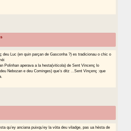
ns
ç deu Luc (en quin parçan de Gasconha ?) es tradicionau o chic o
mèi
 Polinhan aperava a la hesta(viticola) de Sent Vincenç lo
as deu Nebozan e deu Cominges) que’s ditz ...Sent Vinçenç :que
a.
ta qu’ey anciana puixqu’ey la vòta deu viladge, pas ua hèsta de