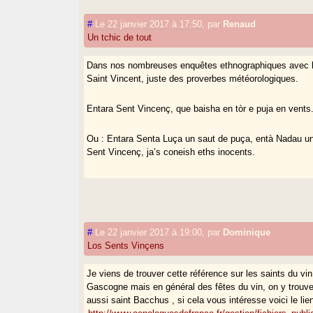
#
Le 22 janvier 2017 à 17:50
,
par
Renaud
Un tchic de tout
Dans nos nombreuses enquêtes ethnographiques avec l’
Saint Vincent, juste des proverbes météorologiques.
Entara Sent Vincenç, que baisha en tòr e puja en vents
Ou : Entara Senta Luça un saut de puça, entà Nadau un 
Sent Vincenç, ja’s coneish eths inocents.
#
Le 22 janvier 2017 à 19:00
,
par
Dominique
Los Sents Vinçens
Je viens de trouver cette référence sur les saints du vin,
Gascogne mais en général des fêtes du vin, on y trouve
aussi saint Bacchus , si cela vous intéresse voici le lien