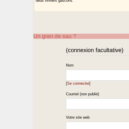
deus vinhèrs gascons.
Un gran de sau ?
(connexion facultative)
Nom
[
Se connecter
]
Courriel (non publié)
Votre site web