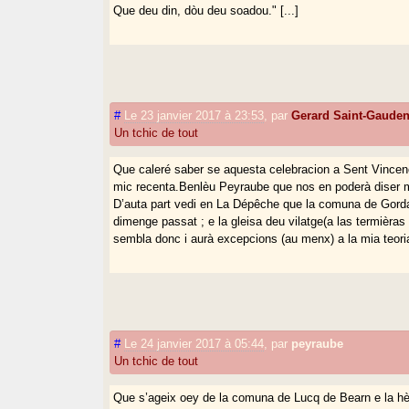
Que deu din, dòu deu soadou." [...]
#
Le 23 janvier 2017 à 23:53
,
par
Gerard Saint-Gaude
Un tchic de tout
Que caleré saber se aquesta celebracion a Sent Vincen
mic recenta.Benlèu Peyraube que nos en poderà diser 
D’auta part vedi en La Dépêche que la comuna de Gordan
dimenge passat ; e la gleisa deu vilatge(a las termièr
sembla donc i aurà excepcions (au menx) a la mia teori
#
Le 24 janvier 2017 à 05:44
,
par
peyraube
Un tchic de tout
Que s’ageix oey de la comuna de Lucq de Bearn e la hès