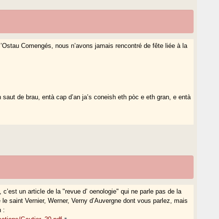
Ostau Comengés, nous n’avons jamais rencontré de fête liée à la
.
saut de brau, entà cap d’an ja’s coneish eth pòc e eth gran, e entà
 c’est un article de la "revue d’ oenologie" qui ne parle pas de la
 le saint Vernier, Werner, Verny d’Auvergne dont vous parlez, mais
 :