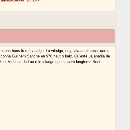
cations/Gautier_20.pdf
ncens hens lo mê viladge. Lo viladge, oey, vila autescòps, que-s
asconha Guilhèm Sanche en 970 haut o baix. Qu’esté ua abadia de
Sent Vincens de Luc e lo viladge que s’aperè longtems Sent