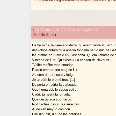
http://www.oenologuesdefrance.fr/gestion/fichiers_publi
#
Le 23 janvier 2017 à 20:12
,
par
peyraube
Un tchic de tout
He bé mics, lo weekend darrè, qu’avem hestejat Sent Vi
desvolopè autorn d’ua abadia fondada per lo duc de G
las granas en Biarn e en Gasconha. Qu’èra l’abadia de 
Vincens de Luc. Qu’existeix ua cansoû de Navarrot :
"Volha recébe mon omadge,
Patroû cremat deu borg de Luc,
Au nom de tot noste viladge,
Jo te pòrti lo prumè truc. [...]
De pòrta en pòrta la carboada
Que huma dab lo saucissoû ;
Cadû, ta hestà la jornada,
Que destarlaca soû flacoû.
No-t faches pas si tas aurelhas
Audeixen mey lo carilhoû
Deu din, din, din, de las botelhas