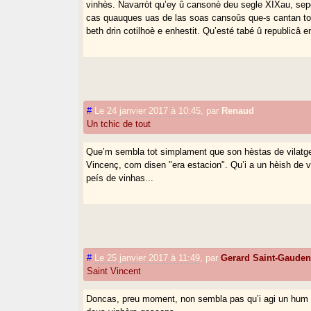
vinhès. Navarròt qu’ey û cansonè deu segle XIXau, sepe
cas quauques uas de las soas cansoûs que-s cantan to
beth drin cotilhoè e enhestit. Qu’esté tabé û republicâ e
#
Le 24 janvier 2017 à 10:45
,
par
Renaud
Un tchic de tout
Que’m sembla tot simplament que son hèstas de vilatg
Vincenç, com disen "era estacion". Qu’i a un hèish de v
peís de vinhas...
#
Le 25 janvier 2017 à 11:49
,
par
Gerard Saint-Gaude
Saint Vincent
Doncas, preu moment, non sembla pas qu’i agi un hum 