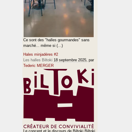
Ce sont des "halles gourmandes" sans
marché... même si (…)
Hales minjadéres #2
Les halles Biltoki
18 septembre 2025
, par
Tederic MERGER
Le concept et le discours de Biltoki Biltoki