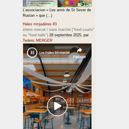
L’associacion « Les amis de St Sever de
Rustan » que (…)
Hales minjadéres #3
shens mercat / sans marché ("food courts"
ou "food halls")
28 septembre 2025
, par
Tederic MERGER