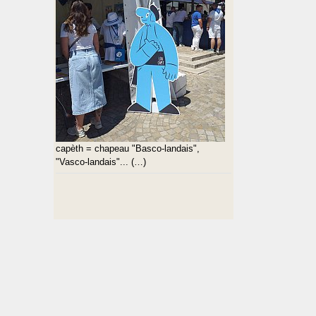
capèth = chapeau "Basco-landais",
"Vasco-landais"... (…)