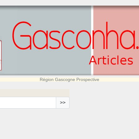
Région Gascogne Prospective
>>