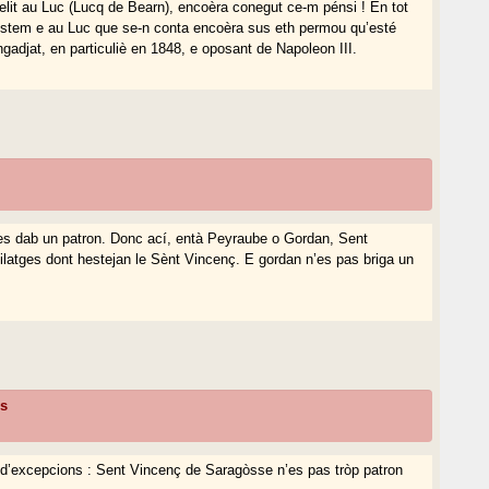
lit au Luc (Lucq de Bearn), encoèra conegut ce-m pénsi ! En tot
stem e au Luc que se-n conta encoèra sus eth permou qu’esté
ngadjat, en particuliè en 1848, e oposant de Napoleon III.
es dab un patron. Donc ací, entà Peyraube o Gordan, Sent
ilatges dont hestejan le Sènt Vincenç. E gordan n’es pas briga un
ns
d’excepcions : Sent Vincenç de Saragòsse n’es pas tròp patron