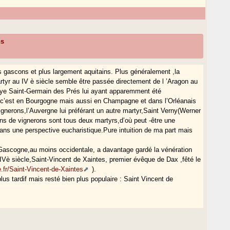
ns
s gascons et plus largement aquitains. Plus généralement ,la
tyr au IV è siècle semble être passée directement de l ’Aragon au
bbaye Saint-Germain des Prés lui ayant apparemment été
t c’est en Bourgogne mais aussi en Champagne et dans l’Orléanais
ignerons,l’Auvergne lui préférant un autre martyr,Saint Verny(Werner
ons de vignerons sont tous deux martyrs,d’où peut -être une
 dans une perspective eucharistique.Pure intuition de ma part mais
a Gascogne,au moins occidentale, a davantage gardé la vénération
IVè siècle,Saint-Vincent de Xaintes, premier évêque de Dax ,fêté le
e.fr/Saint-Vincent-de-Xaintes
).
us tardif mais resté bien plus populaire : Saint Vincent de