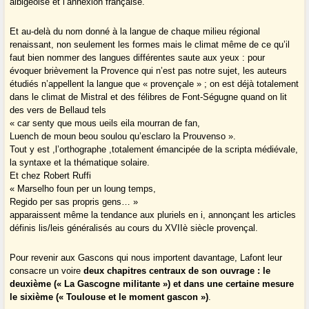
albigeoise et l’annexion française.
Et au-delà du nom donné à la langue de chaque milieu régional
renaissant, non seulement les formes mais le climat même de ce qu’il
faut bien nommer des langues différentes saute aux yeux : pour
évoquer brièvement la Provence qui n’est pas notre sujet, les auteurs
étudiés n’appellent la langue que « provençale » ; on est déjà totalement
dans le climat de Mistral et des félibres de Font-Ségugne quand on lit
des vers de Bellaud tels
« car senty que mous ueils eila mourran de fan,
Luench de moun beou soulou qu’esclaro la Prouvenso ».
Tout y est ,l’orthographe ,totalement émancipée de la scripta médiévale,
la syntaxe et la thématique solaire.
Et chez Robert Ruffi
« Marselho foun per un loung temps,
Regido per sas propris gens… »
apparaissent même la tendance aux pluriels en i, annonçant les articles
définis lis/leis généralisés au cours du XVIIè siècle provençal.
Pour revenir aux Gascons qui nous importent davantage, Lafont leur
consacre un voire
deux chapitres centraux de son ouvrage : le
deuxième (« La Gascogne militante ») et dans une certaine mesure
le sixième (« Toulouse et le moment gascon »)
.