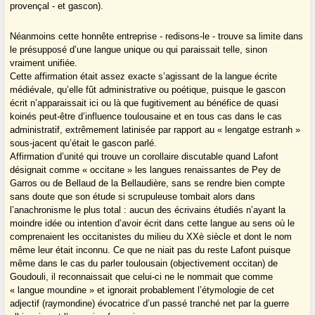
provençal - et gascon).
Néanmoins cette honnête entreprise - redisons-le - trouve sa limite dans
le présupposé d’une langue unique ou qui paraissait telle, sinon
vraiment unifiée.
Cette affirmation était assez exacte s’agissant de la langue écrite
médiévale, qu’elle fût administrative ou poétique, puisque le gascon
écrit n’apparaissait ici ou là que fugitivement au bénéfice de quasi
koinés peut-être d’influence toulousaine et en tous cas dans le cas
administratif, extrêmement latinisée par rapport au « lengatge estranh »
sous-jacent qu’était le gascon parlé.
Affirmation d’unité qui trouve un corollaire discutable quand Lafont
désignait comme « occitane » les langues renaissantes de Pey de
Garros ou de Bellaud de la Bellaudière, sans se rendre bien compte
sans doute que son étude si scrupuleuse tombait alors dans
l’anachronisme le plus total : aucun des écrivains étudiés n’ayant la
moindre idée ou intention d’avoir écrit dans cette langue au sens où le
comprenaient les occitanistes du milieu du XXè siècle et dont le nom
même leur était inconnu. Ce que ne niait pas du reste Lafont puisque
même dans le cas du parler toulousain (objectivement occitan) de
Goudouli, il reconnaissait que celui-ci ne le nommait que comme
« langue moundine » et ignorait probablement l’étymologie de cet
adjectif (raymondine) évocatrice d’un passé tranché net par la guerre