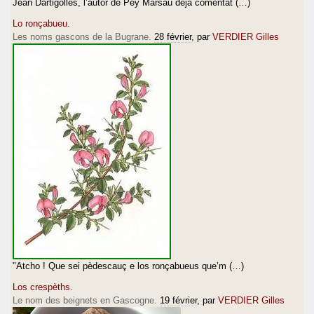
Jean Dartigolles, l’autor de Pey Marsau dejà comentat (…)
Lo ronçabueu.
Les noms gascons de la Bugrane.
28 février
, par
VERDIER Gilles
"Atcho ! Que sei pèdescauç e los ronçabueus que’m (…)
Los crespèths.
Le nom des beignets en Gascogne.
19 février
, par
VERDIER Gilles