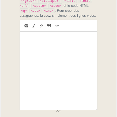
{{gras}}
{italique}
-*liste
[texte-
et le code HTML
>url]
<quote>
<code>
. Pour créer des
<q>
<del>
<ins>
paragraphes, laissez simplement des lignes vides.