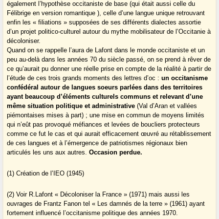
également l’hypothèse occitaniste de base (qui était aussi celle du
Félibrige en version romantique ), celle d’une langue unique retrouvant
enfin les « filiations » supposées de ses différents dialectes assortie
d’un projet politico-culturel autour du mythe mobilisateur de l’Occitanie à
décoloniser.
Quand on se rappelle l’aura de Lafont dans le monde occitaniste et un
peu au-delà dans les années 70 du siècle passé, on se prend à rêver de
ce qu’aurait pu donner une réelle prise en compte de la réalité à partir de
l’étude de ces trois grands moments des lettres d’oc :
un occitanisme
confédéral autour de langues soeurs parlées dans des territoires
ayant beaucoup d’éléments culturels communs et relevant d’une
même situation politique et administrative
(Val d’Aran et vallées
piémontaises mises à part) ; une mise en commun de moyens limités
qui n’eût pas provoqué méfiances et levées de boucliers protecteurs
comme ce fut le cas et qui aurait efficacement œuvré au rétablissement
de ces langues et à l’émergence de patriotismes régionaux bien
articulés les uns aux autres.
Occasion perdue.
(1) Création de l’IEO (1945)
(2) Voir R.Lafont « Décoloniser la France » (1971) mais aussi les
ouvrages de Frantz Fanon tel « Les damnés de la terre » (1961) ayant
fortement influencé l’occitanisme politique des années 1970.