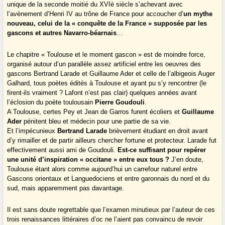
unique de la seconde moitié du XVIè siècle s’achevant avec
l’avènement d’Henri IV au trône de France pour accoucher d’
un mythe
nouveau, celui de la « conquête de la France » supposée par les
gascons et autres Navarro-béarnais
…
Le chapitre « Toulouse et le moment gascon » est de moindre force,
organisé autour d’un parallèle assez artificiel entre les oeuvres des
gascons Bertrand Larade et Guillaume Ader et celle de l’albigeois Auger
Galhard, tous poètes édités à Toulouse et ayant pu s’y rencontrer (le
firent-ils vraiment ? Lafont n’est pas clair) quelques années avant
l’éclosion du poète toulousain
Pierre Goudouli
.
A Toulouse, certes Pey et Jean de Garros furent écoliers et
Guillaume
Ader
pénitent bleu et médecin pour une partie de sa vie.
Et l’impécunieux
Bertrand Larade
brièvement étudiant en droit avant
d’y rimailler et de partir ailleurs chercher fortune et protecteur. Larade fut
effectivement aussi ami de Goudouli.
Est-ce suffisant pour repérer
une unité d’inspiration « occitane » entre eux tous ?
J’en doute,
Toulouse étant alors comme aujourd’hui un carrefour naturel entre
Gascons orientaux et Languedociens et entre garonnais du nord et du
sud, mais apparemment pas davantage.
Il est sans doute regrettable que l’examen minutieux par l’auteur de ces
trois renaissances littéraires d’oc ne l’aient pas convaincu de revoir