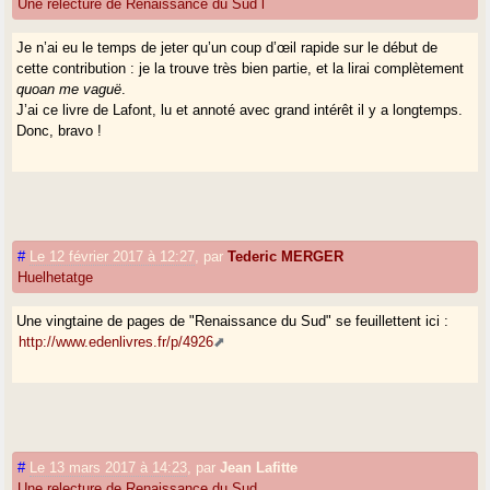
Une relecture de Renaissance du Sud l
Je n’ai eu le temps de jeter qu’un coup d’œil rapide sur le début de
cette contribution : je la trouve très bien partie, et la lirai complètement
quoan me vaguë
.
J’ai ce livre de Lafont, lu et annoté avec grand intérêt il y a longtemps.
Donc, bravo !
#
Le 12 février 2017 à 12:27
,
par
Tederic MERGER
Huelhetatge
Une vingtaine de pages de "Renaissance du Sud" se feuillettent ici :
http://www.edenlivres.fr/p/4926
#
Le 13 mars 2017 à 14:23
,
par
Jean Lafitte
Une relecture de Renaissance du Sud