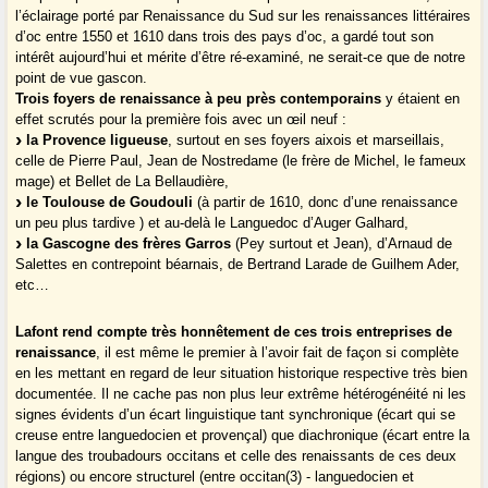
l’éclairage porté par Renaissance du Sud sur les renaissances littéraires
d’oc entre 1550 et 1610 dans trois des pays d’oc, a gardé tout son
intérêt aujourd’hui et mérite d’être ré-examiné, ne serait-ce que de notre
point de vue gascon.
Trois foyers de renaissance à peu près contemporains
y étaient en
effet scrutés pour la première fois avec un œil neuf :
la Provence ligueuse
, surtout en ses foyers aixois et marseillais,
celle de Pierre Paul, Jean de Nostredame (le frère de Michel, le fameux
mage) et Bellet de La Bellaudière,
le Toulouse de Goudouli
(à partir de 1610, donc d’une renaissance
un peu plus tardive ) et au-delà le Languedoc d’Auger Galhard,
la Gascogne des frères Garros
(Pey surtout et Jean), d’Arnaud de
Salettes en contrepoint béarnais, de Bertrand Larade de Guilhem Ader,
etc…
Lafont rend compte très honnêtement de ces trois entreprises de
renaissance
, il est même le premier à l’avoir fait de façon si complète
en les mettant en regard de leur situation historique respective très bien
documentée. Il ne cache pas non plus leur extrême hétérogénéité ni les
signes évidents d’un écart linguistique tant synchronique (écart qui se
creuse entre languedocien et provençal) que diachronique (écart entre la
langue des troubadours occitans et celle des renaissants de ces deux
régions) ou encore structurel (entre occitan(3) - languedocien et