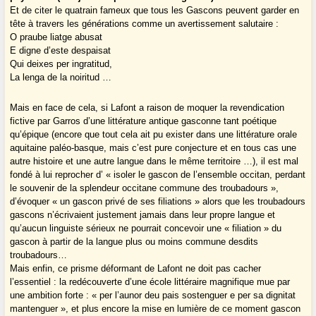
Et de citer le quatrain fameux que tous les Gascons peuvent garder en
tête à travers les générations comme un avertissement salutaire :
O praube liatge abusat
E digne d’este despaisat
Qui deixes per ingratitud,
La lenga de la noiritud …
Mais en face de cela, si Lafont a raison de moquer la revendication
fictive par Garros d’une littérature antique gasconne tant poétique
qu’épique (encore que tout cela ait pu exister dans une littérature orale
aquitaine paléo-basque, mais c’est pure conjecture et en tous cas une
autre histoire et une autre langue dans le même territoire …), il est mal
fondé à lui reprocher d’ « isoler le gascon de l’ensemble occitan, perdant
le souvenir de la splendeur occitane commune des troubadours »,
d’évoquer « un gascon privé de ses filiations » alors que les troubadours
gascons n’écrivaient justement jamais dans leur propre langue et
qu’aucun linguiste sérieux ne pourrait concevoir une « filiation » du
gascon à partir de la langue plus ou moins commune desdits
troubadours…
Mais enfin, ce prisme déformant de Lafont ne doit pas cacher
l’essentiel : la redécouverte d’une école littéraire magnifique mue par
une ambition forte : « per l’aunor deu pais sostenguer e per sa dignitat
mantenguer », et plus encore la mise en lumière de ce moment gascon