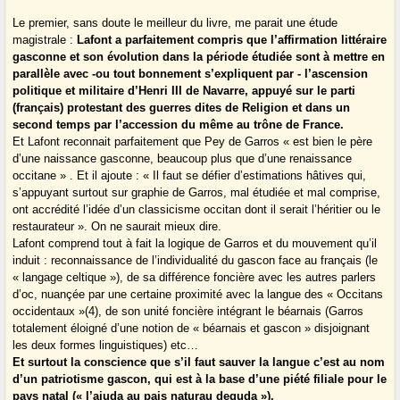
Le premier, sans doute le meilleur du livre, me parait une étude
magistrale :
Lafont a parfaitement compris que l’affirmation littéraire
gasconne et son évolution dans la période étudiée sont à mettre en
parallèle avec -ou tout bonnement s’expliquent par - l’ascension
politique et militaire d’Henri III de Navarre, appuyé sur le parti
(français) protestant des guerres dites de Religion et dans un
second temps par l’accession du même au trône de France.
Et Lafont reconnait parfaitement que Pey de Garros « est bien le père
d’une naissance gasconne, beaucoup plus que d’une renaissance
occitane » . Et il ajoute : « Il faut se défier d’estimations hâtives qui,
s’appuyant surtout sur graphie de Garros, mal étudiée et mal comprise,
ont accrédité l’idée d’un classicisme occitan dont il serait l’héritier ou le
restaurateur ». On ne saurait mieux dire.
Lafont comprend tout à fait la logique de Garros et du mouvement qu’il
induit : reconnaissance de l’individualité du gascon face au français (le
« langage celtique »), de sa différence foncière avec les autres parlers
d’oc, nuançée par une certaine proximité avec la langue des « Occitans
occidentaux »(4), de son unité foncière intégrant le béarnais (Garros
totalement éloigné d’une notion de « béarnais et gascon » disjoignant
les deux formes linguistiques) etc…
Et surtout la conscience que s’il faut sauver la langue c’est au nom
d’un patriotisme gascon, qui est à la base d’une piété filiale pour le
pays natal (« l’ajuda au pais naturau deguda »).