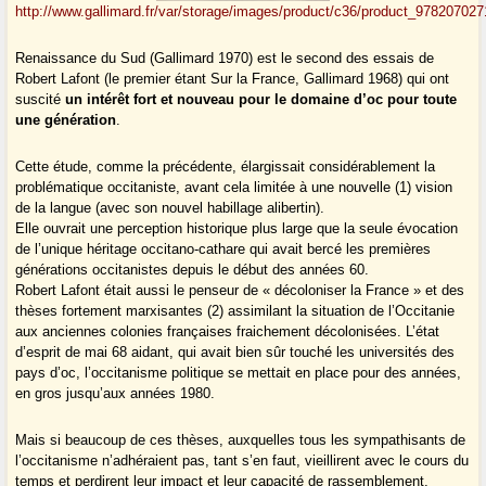
http://www.gallimard.fr/var/storage/images/product/c36/product_97820702
Renaissance du Sud (Gallimard 1970) est le second des essais de
Robert Lafont (le premier étant Sur la France, Gallimard 1968) qui ont
suscité
un intérêt fort et nouveau pour le domaine d’oc pour toute
une génération
.
Cette étude, comme la précédente, élargissait considérablement la
problématique occitaniste, avant cela limitée à une nouvelle (1) vision
de la langue (avec son nouvel habillage alibertin).
Elle ouvrait une perception historique plus large que la seule évocation
de l’unique héritage occitano-cathare qui avait bercé les premières
générations occitanistes depuis le début des années 60.
Robert Lafont était aussi le penseur de « décoloniser la France » et des
thèses fortement marxisantes (2) assimilant la situation de l’Occitanie
aux anciennes colonies françaises fraichement décolonisées. L’état
d’esprit de mai 68 aidant, qui avait bien sûr touché les universités des
pays d’oc, l’occitanisme politique se mettait en place pour des années,
en gros jusqu’aux années 1980.
Mais si beaucoup de ces thèses, auxquelles tous les sympathisants de
l’occitanisme n’adhéraient pas, tant s’en faut, vieillirent avec le cours du
temps et perdirent leur impact et leur capacité de rassemblement,