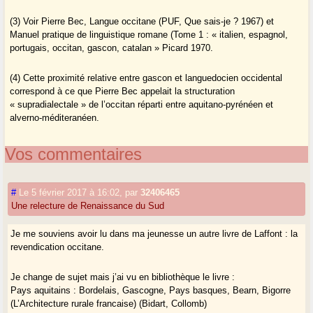
(3) Voir Pierre Bec, Langue occitane (PUF, Que sais-je ? 1967) et
Manuel pratique de linguistique romane (Tome 1 : « italien, espagnol,
portugais, occitan, gascon, catalan » Picard 1970.
(4) Cette proximité relative entre gascon et languedocien occidental
correspond à ce que Pierre Bec appelait la structuration
« supradialectale » de l’occitan réparti entre aquitano-pyrénéen et
alverno-méditeranéen.
Vos commentaires
#
Le 5 février 2017 à 16:02
,
par
32406465
Une relecture de Renaissance du Sud
Je me souviens avoir lu dans ma jeunesse un autre livre de Laffont : la
revendication occitane.
Je change de sujet mais j’ai vu en bibliothèque le livre :
Pays aquitains : Bordelais, Gascogne, Pays basques, Bearn, Bigorre
(L’Architecture rurale francaise) (Bidart, Collomb)