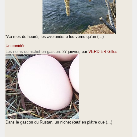
"Au mes de heurèr, los averanèrs e los vèrns qu’an (…)
Un conidèr.
Les noms du nichet en gascon.
27 janvier
, par
VERDIER Gilles
Dans le gascon du Rustan, un nichet (œuf en plâtre que (…)