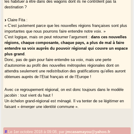
les habituer à être dans des wagons dont ils ne contrôlent pas la
destination ?
Claire Fita :
« C’est justement parce que les nouvelles régions françaises sont plus
importantes que nous pourrons faire entendre notre voix. »
C’est logique, mais on peut retourner l’argument :
dans ces nouvelles
régions, chaque composante, chaque pays, a plus de mal à faire
entendre sa voix auprès du pouvoir régional qui couvre un espace
plus grand
.
Donc, pas de gain pour faire entendre sa voix, mais une perte
d’autonomie au profit des nouvelles métropoles régionales dont on
attendra seulement une redistribution des gratifications qu’elles auront
obtenues auprès de l’Etat français et de l’Europe !
Avec ce regroupement régional, on est donc toujours dans le modèle
jacobin : tout vient du haut !
Un échelon grand-régional est ménagé. Il va tenter de se légitimer en
faisant « émerger une identité commune ».
La Gascogne ne rentrera pas dans cette machinerie de trains
grand-régionaux : profitons du prochain arrêt pour décrocher des
wagons, ou pour en descendre, et continuer par nos propres
moyens !-)
#
Le 1er octobre 2018 à 09:08
,
par
jmcasamayou@yahoo.fr