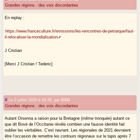
Grandes régions : des voix discordantes
En replay :
https://www.franceculture.fr/emissions/les-rencontres-de-petrarque/faut-
il-relocaliser-la-mondialisation
J Cristian
[Merci J Cristian ! Tederic]
#
Le 2 juillet 2020 à 16:36
,
par
GSG
Grandes régions : des voix discordantes
Autant Orsenna a raison pour la Bretagne (même tronquée) autant ce
que dit Bové de l’Occitanie révèle combien une fausse identité fait
oublier les véritables. C’est navrant. Les régionales de 2021 devraient
être l’occasion de remettre les contours régionaux sur le tapis après 7