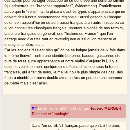
des autres pour partager beaucoup de ce qui créée une sorte de famille
(qui admettrait les "branches rapportées", évidemment). Partiellement
parce que le "sentir" fait la place à d’autres types d’appartenance qui ne
doivent rien à notre appartenance régionale : aussi gascon ou basque
qu’on soit aujourd’hui on se sent aussi français à un autre niveau parce
qu’on connait les classiques français, pourtant éloignés de nos terroirs,
la culture française en général, une "histoire de France " que l’on
partage avec d’autres tout en revendiquant aussi qu’on respecte et
enseigne la nôtre, etc...
Car les anciens disaient bien qu’"on ne se baigne jamais deux fois dans
le même fleuve" : entre une identité bretonne, basque, gasconne, etc...
pure de toute autre appartenance et notre réalité d’aujourd’hui, il y a,
qu’on le veuille ou non, quelque cinq siècles d’histoire sous la tente
française, qui a fait de nous, le meilleur ou le plus simple des cas, des
êtres à identité au moins double avec parfois un peu de schizophrénie
peut-être mais c’est ainsi.
#
^
Le 18 février 2017 à 11:08
,
par
Tederic MERGER
Ressenti et "totologie"
Dans "on se SENT français parce qu’on EST breton,