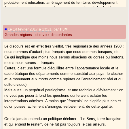
probablement éducation, aménagement du territoire, développement
économique voire transports. Les communes, elles, règleraient le reste,
avant toute chose la police administrative.
Il restera fatalement des compétences qui dépasseront les
#
Le 14 février 2017 à 13:21
,
par
PJM
compétences de cette communauté catalane. Elle ne va pas investir
Grandes régions : des voix discordantes
dans la création d’une armée, dans l’énergie nucléaire, ni même
probablement dans une LGV. Ces grands projets peuvent faire l’objet de
Le discours est en effet très vieillot, très régionaliste des années 1960 :
négociations dans des cadres plus informels, à un niveau plus haut, et
nous sommes d’autant plus français que nous sommes basques, etc.
j’ose même le dire, sans nécessité d’une élection : les élus de base
Ce qui implique que moins nous serons alsaciens ou corses ou bretons,
pourraient siéger dans ces nouvelles collectivités, plus efficaces, plus
moins nous serons... français.
technocratiques.
Certes, c’est une formule d’équilibre entre l’appartenance locale et le
cadre étatique (les départements comme substitut aux pays, le clocher
Cet échelon plus haut, c’est avec les voisins languedociens,
et le monument aux morts comme repères de l’enracinement
réel
et du
évidemment, qu’il conviendrait de traiter. Mais pourquoi pas avec les
culte civique).
voisins et frères catalans du Sud ? Je ne vois aucun problème à des
Mais aussi un perpétuel paralogisme, et une technique d’évitement : on
accords transfrontaliers plus poussés.
ne veut pas poser à fond les questions qui feraient éclater les
interprétations admises. A moins que "français" ne signifie plus rien et
Je suis assez conscient que ce court tableau que j’ai brossé est
qu’on puisse facilement s’arranger, verbalement, de cette qualité.
utopiste, et totalement à rebrousse-poil de ce vers quoi nous allons. Je
crois pourtant nécessaire de ne pas céder à la nostalgie contemporaine,
On n’a jamais entendu un politique déclarer : "Le Berry, terre française
pour la IIIème République, son archéo-jacobinisme. Parce que ce
et qui entend le rester", ce ne fut pas toujours le cas ailleurs.
modèle est à bout, saturé.