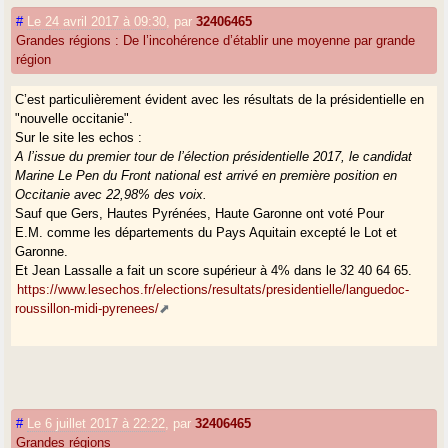
#
Le 24 avril 2017 à 09:30
,
par
32406465
Grandes régions : De l’incohérence d’établir une moyenne par grande
région
C’est particulièrement évident avec les résultats de la présidentielle en
"nouvelle occitanie".
Sur le site les echos :
A l’issue du premier tour de l’élection présidentielle 2017, le candidat
Marine Le Pen du Front national est arrivé en première position en
Occitanie avec 22,98% des voix.
Sauf que Gers, Hautes Pyrénées, Haute Garonne ont voté Pour
E.M. comme les départements du Pays Aquitain excepté le Lot et
Garonne.
Et Jean Lassalle a fait un score supérieur à 4% dans le 32 40 64 65.
https://www.lesechos.fr/elections/resultats/presidentielle/languedoc-
roussillon-midi-pyrenees/
#
Le 6 juillet 2017 à 22:22
,
par
32406465
Grandes régions