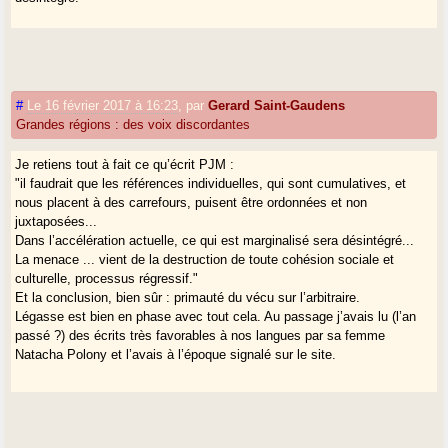
La situation est donc difficile pour l’identité gasconne (ou basque ou
bourguignonne, etc.),
que chacun accommode naturellement à sa
façon
, parce que la menace ne vient pas de la pluralité de nos savoirs,
de l’ampleur de nos centres d’intérêt (plurilingues, mondiaux, etc.), de
#
Le 16 février 2017 à 16:23
,
par
Gerard Saint-Gaudens
nos fréquentations, ni même de la francisation (encore que...), mais de
Grandes régions : des voix discordantes
la destruction de toute cohésion sociale et culturelle, processus
régressif.
Je retiens tout à fait ce qu’écrit PJM :
"il faudrait que les références individuelles, qui sont cumulatives, et
Finalement la formulation de P. Legasse rappelle la primauté du vécu
nous placent à des carrefours, puisent être ordonnées et non
sur l’arbitraire et du réel sur l’administratif, ce qui est très peu...
juxtaposées...
français. Mais, si utile que soit l’argument, faut-il s’en contenter ?
Dans l’accélération actuelle, ce qui est marginalisé sera désintégré...
La menace ... vient de la destruction de toute cohésion sociale et
culturelle, processus régressif."
Et la conclusion, bien sûr : primauté du vécu sur l’arbitraire.
Légasse est bien en phase avec tout cela. Au passage j’avais lu (l’an
passé ?) des écrits très favorables à nos langues par sa femme
Natacha Polony et l’avais à l’époque signalé sur le site.