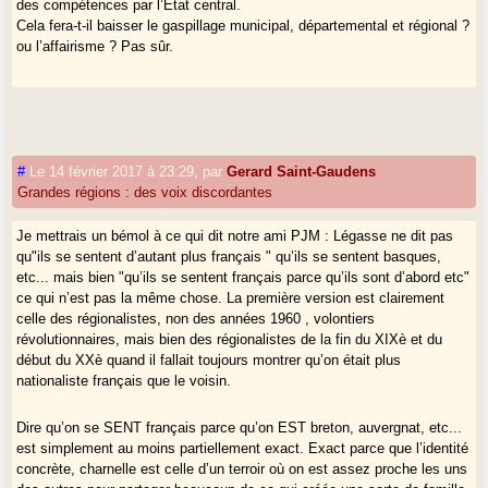
des compétences par l’Etat central.
Cela fera-t-il baisser le gaspillage municipal, départemental et régional ?
ou l’affairisme ? Pas sûr.
#
Le 14 février 2017 à 23:29
,
par
Gerard Saint-Gaudens
Grandes régions : des voix discordantes
Je mettrais un bémol à ce qui dit notre ami PJM : Légasse ne dit pas
qu"ils se sentent d’autant plus français " qu’ils se sentent basques,
etc... mais bien "qu’ils se sentent français parce qu’ils sont d’abord etc"
ce qui n’est pas la même chose. La première version est clairement
celle des régionalistes, non des années 1960 , volontiers
révolutionnaires, mais bien des régionalistes de la fin du XIXè et du
début du XXè quand il fallait toujours montrer qu’on était plus
nationaliste français que le voisin.
Dire qu’on se SENT français parce qu’on EST breton, auvergnat, etc...
est simplement au moins partiellement exact. Exact parce que l’identité
concrète, charnelle est celle d’un terroir où on est assez proche les uns