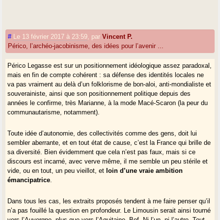
#
Le 13 février 2017 à 23:59
,
par
Vincent P.
Périco, l’archéo-jacobinisme, des idées pour l’avenir ...
Périco Legasse est sur un positionnement idéologique assez paradoxal,
mais en fin de compte cohérent : sa défense des identités locales ne
va pas vraiment au delà d’un folklorisme de bon-aloi, anti-mondialiste et
souverainiste, ainsi que son positionnement politique depuis des
années le confirme, très Marianne, à la mode Macé-Scaron (la peur du
communautarisme, notamment).
Toute idée d’autonomie, des collectivités comme des gens, doit lui
sembler aberrante, et en tout état de cause, c’est la France qui brille de
sa diversité. Bien évidemment que cela n’est pas faux, mais si ce
discours est incarné, avec verve même, il me semble un peu stérile et
vide, ou en tout, un peu vieillot, et
loin d’une vraie ambition
émancipatrice
.
Dans tous les cas, les extraits proposés tendent à me faire penser qu’il
n’a pas fouillé la question en profondeur. Le Limousin serait ainsi tourné
vers l’Auvergne, plus que vers l’Aquitaine. Bof. Ni l’un, ni l’autre. Tout