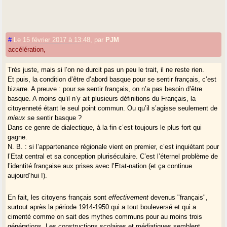
#
Le 15 février 2017 à 13:48
,
par
PJM
accélération,
Très juste, mais si l’on ne durcit pas un peu le trait, il ne reste rien.
Et puis, la condition d’être d’abord basque pour se sentir français, c’est
bizarre. A preuve : pour se sentir français, on n’a pas besoin d’être
basque. A moins qu’il n’y ait plusieurs définitions du Français, la
citoyenneté étant le seul point commun. Ou qu’il s’agisse seulement de
mieux
se sentir basque ?
Dans ce genre de dialectique, à la fin c’est toujours le plus fort qui
gagne.
N. B. : si l’appartenance régionale vient en premier, c’est inquiétant pour
l’Etat central et sa conception pluriséculaire. C’est l’éternel problème de
l’identité française aux prises avec l’Etat-nation (et ça continue
aujourd’hui !).
En fait, les citoyens français sont
effectivement
devenus "français",
surtout après la période 1914-1950 qui a tout bouleversé et qui a
cimenté comme on sait des mythes communs pour au moins trois
générations. Les constructions scolaires et médiatiques semblent