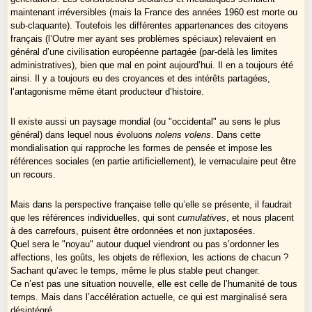
maintenant irréversibles (mais la France des années 1960 est morte ou
sub-claquante). Toutefois les différentes appartenances des citoyens
français (l’Outre mer ayant ses problèmes spéciaux) relevaient en
général d’une civilisation européenne partagée (par-delà les limites
administratives), bien que mal en point aujourd’hui. Il en a toujours été
ainsi. Il y a toujours eu des croyances et des intérêts partagées,
l’antagonisme même étant producteur d’histoire.
Il existe aussi un paysage mondial (ou "occidental" au sens le plus
général) dans lequel nous évoluons
nolens volens
. Dans cette
mondialisation qui rapproche les formes de pensée et impose les
références sociales (en partie artificiellement), le vernaculaire peut être
un recours.
Mais dans la perspective française telle qu’elle se présente, il faudrait
que les références individuelles, qui sont
cumulatives
, et nous placent
à des carrefours, puisent être ordonnées et non juxtaposées.
Quel sera le "noyau" autour duquel viendront ou pas s’ordonner les
affections, les goûts, les objets de réflexion, les actions de chacun ?
Sachant qu’avec le temps, même le plus stable peut changer.
Ce n’est pas une situation nouvelle, elle est celle de l’humanité de tous
temps. Mais dans l’accélération actuelle, ce qui est marginalisé sera
désintégré.