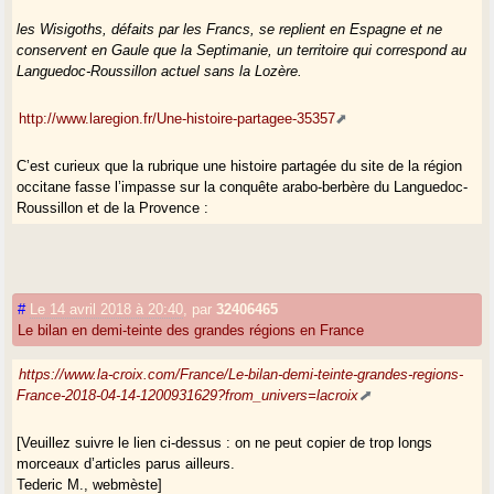
les Wisigoths, défaits par les Francs, se replient en Espagne et ne
conservent en Gaule que la Septimanie, un territoire qui correspond au
Languedoc-Roussillon actuel sans la Lozère.
http://www.laregion.fr/Une-histoire-partagee-35357
C’est curieux que la rubrique une histoire partagée du site de la région
occitane fasse l’impasse sur la conquête arabo-berbère du Languedoc-
Roussillon et de la Provence :
http://www.universcience.tv/video-la-conquete-musulmane-du-
languedoc-10413.html
https://hommesmigrations.revues.org/2837
#
Le 14 avril 2018 à 20:40
,
par
32406465
Cela aurait donné un poids supplémentaire à leur argumentation.
Le bilan en demi-teinte des grandes régions en France
Il aurait mieux valu pour la langue gasconne moribonde d’avoir son
https://www.la-croix.com/France/Le-bilan-demi-teinte-grandes-regions-
propre système d’écriture distinct de celui de l’occitan...
France-2018-04-14-1200931629?from_univers=lacroix
[Veuillez suivre le lien ci-dessus : on ne peut copier de trop longs
morceaux d’articles parus ailleurs.
Tederic M., webmèste]