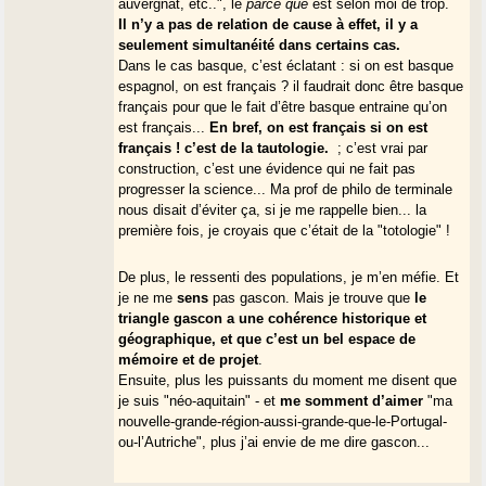
auvergnat, etc..", le
parce que
est selon moi de trop.
Il n’y a pas de relation de cause à effet, il y a
seulement simultanéité dans certains cas.
Dans le cas basque, c’est éclatant : si on est basque
espagnol, on est français ? il faudrait donc être basque
français pour que le fait d’être basque entraine qu’on
est français...
En bref, on est français si on est
français ! c’est de la tautologie.
; c’est vrai par
construction, c’est une évidence qui ne fait pas
progresser la science... Ma prof de philo de terminale
nous disait d’éviter ça, si je me rappelle bien... la
première fois, je croyais que c’était de la "totologie" !
De plus, le ressenti des populations, je m’en méfie. Et
je ne me
sens
pas gascon. Mais je trouve que
le
triangle gascon a une cohérence historique et
géographique, et que c’est un bel espace de
mémoire et de projet
.
Ensuite, plus les puissants du moment me disent que
je suis "néo-aquitain" - et
me somment d’aimer
"ma
nouvelle-grande-région-aussi-grande-que-le-Portugal-
ou-l’Autriche", plus j’ai envie de me dire gascon...