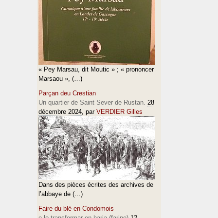
« Pey Marsau, dit Moutic » ; « prononcer
Marsaou », (…)
Parçan deu Crestian
Un quartier de Saint Sever de Rustan.
28
décembre 2024
, par
VERDIER Gilles
Dans des pièces écrites des archives de
l’abbaye de (…)
Faire du blé en Condomois
e lo transformar en haria (farine)
12