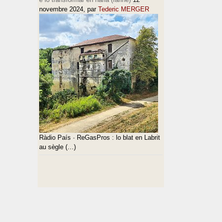
novembre 2024
, par
Tederic MERGER
Ràdio País · ReGasPros : lo blat en Labrit
au sègle (…)