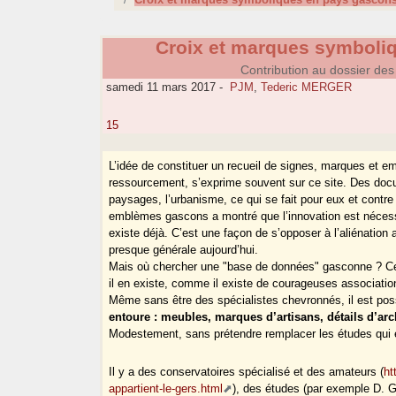
Croix et marques symboli
Contribution au dossier de
samedi 11 mars 2017
-
PJM
,
Tederic MERGER
15
L’idée de constituer un recueil de signes, marques et 
ressourcement, s’exprime souvent sur ce site. Des docum
paysages, l’urbanisme, ce qui se fait pour eux et contre 
emblèmes gascons a montré que l’innovation est nécessair
existe déjà. C’est une façon de s’opposer à l’aliénation a
presque générale aujourd’hui.
Mais où chercher une "base de données" gasconne ? Ce s
il en existe, comme il existe de courageuses associatio
Même sans être des spécialistes chevronnés, il est pos
entoure : meubles, marques d’artisans, détails d’ar
Modestement, sans prétendre remplacer les études qui e
Il y a des conservatoires spécialisé et des amateurs (
ht
appartient-le-gers.html
), des études (par exemple D. 