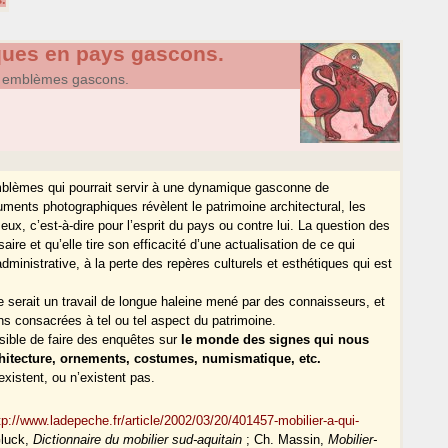
ques en pays gascons.
s emblèmes gascons.
emblèmes qui pourrait servir à une dynamique gasconne de
ents photographiques révèlent le patrimoine architectural, les
eux, c’est-à-dire pour l’esprit du pays ou contre lui. La question des
e et qu’elle tire son efficacité d’une actualisation de ce qui
dministrative, à la perte des repères culturels et esthétiques qui est
erait un travail de longue haleine mené par des connaisseurs, et
ns consacrées à tel ou tel aspect du patrimoine.
sible de faire des enquêtes sur
le monde des signes qui nous
chitecture, ornements, costumes, numismatique, etc.
xistent, ou n’existent pas.
tp://www.ladepeche.fr/article/2002/03/20/401457-mobilier-a-qui-
Gluck,
Dictionnaire du mobilier sud-aquitain
; Ch. Massin,
Mobilier-