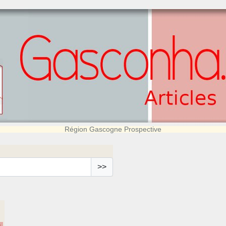
Région Gascogne Prospective
>>
.