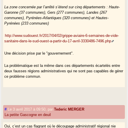
La zone concernée par l’arrêté s’étend sur cinq départements : Haute-
Garonne (37 communes), Gers (277 communes), Landes (267
communes), Pyrénées-Atlantiques (320 communes) et Hautes-
Pyrénées (233 communes)
http://www.sudouest.fr/2017/04/02/grippe-aviaire-6-semaines-de-vide-
sanitaire-dans-le-sud-ouest-a-partir-du-17-avril-3330486-7496.php
Une décision prise par le "gouvernement".
La problématique est la même dans ces départements écartelés entre
deux fausses régions administratives qui ne sont pas capables de gérer
ce problème commun.
#
Le 3 avril 2017 à 09:50
,
par
Tederic MERGER
La petite Gascogne en deuil
Oui, c’est un cas flagrant où le découpage administratif régional nie