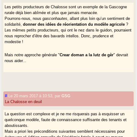
Les petits producteurs de Chalosse sont un exemple de la Gascogne
rurale déjà bien abîmée et plus que jamais menacée.
Pourrons-nous, nous
gasconhautes
, allant plus loin qu’un sentiment de
solidarité,
donner des idées de réorientation du modèle agricole
?
Les mêmes petits producteurs, qui ont le nez dans le guidon, pourraient
nous reprocher d’être des bavards intellos. Donc, prudence et
modestie !
Mais notre approche générale "
Crear doman a la lutz de gèr
" devrait
nous aider...
#
Le 20 mars 2017 à 10:53
,
par
GSG
La Chalosse en deuil
La question est complexe et je ne me risquerais pas à esquisser un
quelconque modèle, faute de connaissance suffisante des tenants et
aboutissants.
Mais a priori les préconditions suivantes semblent nécessaires pour