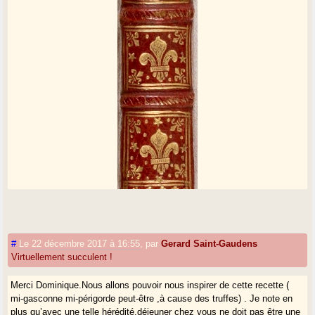
Le cuisinier gascon
http://gallica.bnf.fr/ark :/12148/bpt6k1511832p?rk=21459 ;2
#
Le 22 décembre 2017 à 16:55
,
par
Gerard Saint-Gaudens
Virtuellement succulent !
Je m’intéresse à la cuisine mon grand-oncle né à Nerbis avait fait son
Merci Dominique.Nous allons pouvoir nous inspirer de cette recette (
apprentissage avec Escoffier à la "Belle-époque", mon oncle lui aussi
mi-gasconne mi-périgorde peut-être ,à cause des truffes) . Je note en
de Nerbis avait été chef de cuisine au Grand hôtel d’Arcachon en 1925,
plus qu’avec une telle hérédité,déjeuner chez vous ne doit pas être une
et mon père né à Arcachon a été cuisinier toute sa vie, quant à ma