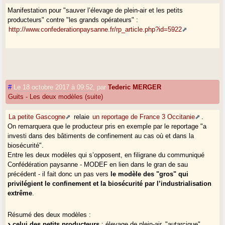
Manifestation pour "sauver l’élevage de plein-air et les petits
producteurs" contre "les grands opérateurs" :
http://www.confederationpaysanne.fr/rp_article.php?id=5922
#
Le 18 octobre 2017 à 09:52
,
par
Tederic MERGER
Guits - Les deux modèles (suite)
La petite Gascogne
relaie
un reportage de France 3 Occitanie
.
On remarquera que le producteur pris en exemple par le reportage "a
investi dans des bâtiments de confinement au cas où et dans la
biosécurité".
Entre les deux modèles qui s’opposent, en filigrane du communiqué
Confédération paysanne - MODEF en lien dans le gran de sau
précédent - il fait donc un pas vers
le modèle des "gros" qui
privilégient le confinement et la biosécurité par l’industrialisation
extrême
.
Résumé des deux modèles :
celui des petits producteurs
: élevage de plein-air, "autarcique",