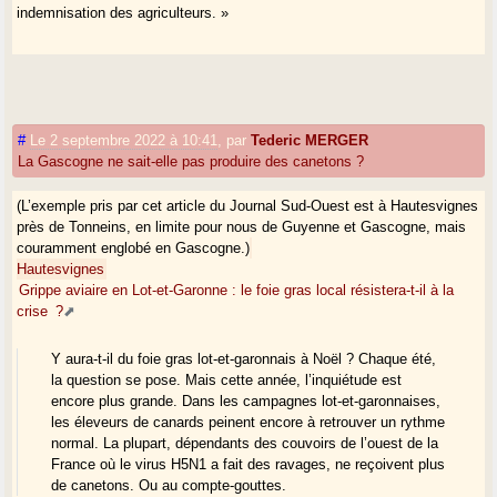
indemnisation des agriculteurs. »
#
Le 2 septembre 2022 à 10:41
,
par
Tederic MERGER
La Gascogne ne sait-elle pas produire des canetons ?
(L’exemple pris par cet article du Journal Sud-Ouest est à Hautesvignes
près de Tonneins, en limite pour nous de Guyenne et Gascogne, mais
couramment englobé en Gascogne.)
Hautesvignes
Grippe aviaire en Lot-et-Garonne : le foie gras local résistera-t-il à la
crise ?
Y aura-t-il du foie gras lot-et-garonnais à Noël ? Chaque été,
la question se pose. Mais cette année, l’inquiétude est
encore plus grande. Dans les campagnes lot-et-garonnaises,
les éleveurs de canards peinent encore à retrouver un rythme
normal. La plupart, dépendants des couvoirs de l’ouest de la
France où le virus H5N1 a fait des ravages, ne reçoivent plus
de canetons. Ou au compte-gouttes.