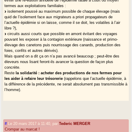
éviter une ré-édition annuelle de l’épidémie fatale à court ou moyen
termes aux exploitations familiales :
isolement poussé au maximum possible de chaque élevage (mais
quid de l’isolement face aux migrateurs a priori propagateurs de
l’actuelle épidémie si on laisse, comme il se doit, les volatiles à l’air
libre ?),
circuits aussi courts que possible en amont évitant des voyages
pouvant les exposer à la contagion extérieure (naissance et primo-
élevage des canetons puis nourrissage des canards, production des
foies, confits et autres dérivés).
Mais quand on a dit ça on n’a pas avancé beaucoup ; peut-être des
éleveurs nous lisant feront-ils avancer la question de façon plus
concrète.
Reste
la solidarité : acheter des productions de nos fermes pour
les aider à refaire leur trésorerie
(rappelons que l’actuelle épidémie, à
la différence de la précédente, ne serait absolument pas transmissible à
l’homme).
#
Le 20 mars 2017 à 11:40
,
par
Tederic MERGER
Crompar au marcat !