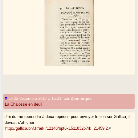
#
Le 22 décembre 2017 à 15:21
,
par
Dominique
La Chalosse en deuil
J’ai du me reprendre à deux reprises pour envoyer le lien sur Gallica, il
devrait s’afficher :
http://gallica.bnf.fr/ark:/12148/bpt6k1511832p?rk=21459;2