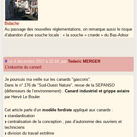
Bidache
Au passage des nouvelles réglementations, on remarque aussi le risque
d’abandon d’une souche locale : « la souche « criarde » du Bas-Adour
(Pays Basque, Landes et Béarn). C’est elle qui fait toute la différence
auprès de nos clients »
* "bande" semble être le terme qui désigne une génération de canards
#
Le 4 décembre 2017 à 22:18
,
par
Tederic MERGER
PAG (Prêts Au Gavage) ; "bande unique" doit vouloir dire que dans une
L’industrie du canard
exploitation, deux générations ne peuvent pas coexister.
Il semble que la bande unique ait été considérée comme plus sure sur
Je poursuis ma veille sur les canards "gascons".
le plan sanitaire, et donc imposée par un arrêté de 2016.
Dans le n° 176 de "Sud-Ouest Nature", revue de la SEPANSO
(défenseurs de l’environnement) :
Canard industriel et grippe aviaire
par Hervé Le Bouler.
Cet article parle d’un
modèle fordiste
appliqué aux canards :
standardisation
centralisation de la conception ; pas d’autonomie des ouvriers et
techniciens
division du travail extrême