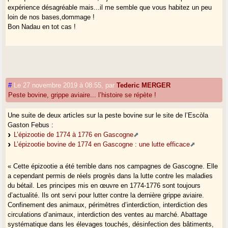
expérience désagréable mais...il me semble que vous habitez un peu
grand mère née à Nerbis aussi elle était cuisinière dans les belles villas
loin de nos bases,dommage !
de la ville d’hiver à Arcachon.
Bon Nadau en tot cas !
Vous comprenez que le titre du livre si ancien m’a "interpellée" comme
on disait il y a encore peu de temps dans les gazettes, les cuisiniers
gascons c’est mon milieu, et comme vous je déplore que maintenant il
faille que le pays gascon soit en deuil de ses oies et canards gras ...
#
Le 27 novembre 2019 à 08:55
,
par
Tederic MERGER
Peste bovine, grippe aviaire... l’histoire se répète !
Une suite de deux articles sur la peste bovine sur le site de l’Escòla
Gaston Febus :
L’épizootie de 1774 à 1776 en Gascogne
L’épizootie bovine de 1774 en Gascogne : une lutte efficace
« Cette épizootie a été terrible dans nos campagnes de Gascogne. Elle
a cependant permis de réels progrès dans la lutte contre les maladies
du bétail. Les principes mis en œuvre en 1774-1776 sont toujours
d’actualité. Ils ont servi pour lutter contre la dernière grippe aviaire.
Confinement des animaux, périmètres d’interdiction, interdiction des
circulations d’animaux, interdiction des ventes au marché. Abattage
systématique dans les élevages touchés, désinfection des bâtiments,