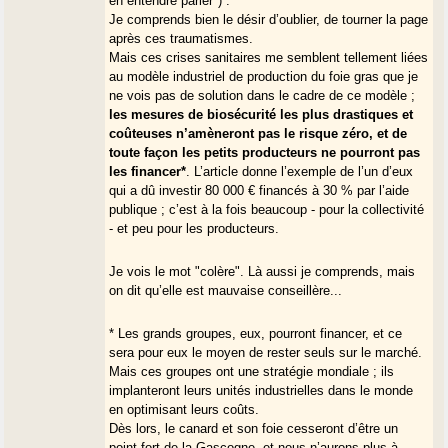
en entendre parler") :
Je comprends bien le désir d’oublier, de tourner la page
après ces traumatismes.
Mais ces crises sanitaires me semblent tellement liées
au modèle industriel de production du foie gras que je
ne vois pas de solution dans le cadre de ce modèle ;
les mesures de biosécurité les plus drastiques et
coûteuses n’amèneront pas le risque zéro, et de
toute façon les petits producteurs ne pourront pas
les financer*
. L’article donne l’exemple de l’un d’eux
qui a dû investir 80 000 € financés à 30 % par l’aide
publique ; c’est à la fois beaucoup - pour la collectivité
- et peu pour les producteurs.
Je vois le mot "colère". Là aussi je comprends, mais
on dit qu’elle est mauvaise conseillère...
* Les grands groupes, eux, pourront financer, et ce
sera pour eux le moyen de rester seuls sur le marché.
Mais ces groupes ont une stratégie mondiale ; ils
implanteront leurs unités industrielles dans le monde
en optimisant leurs coûts.
Dès lors, le canard et son foie cesseront d’être un
point fort de la Gascogne, et nous n’aurons plus à