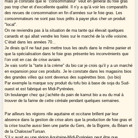
mais je constate que le "consommateur" veut en général du foie gras
pas trop cher et d’excellente qualité. Il n’y a qu’à voir les comparatifs
des revues de consommation en fin d’années sur le foie gras. Les
consommateurs ne sont pas tous prêts à payer plus cher un produit
"local".
On ne reviendra pas à la situation de ma tante qui élevait quelques
canards et qui allait vendre les foies sur le marché de la ville voisine.
C’était dans les années 70...
Je dirais qu’il ne faut pas mettre tous les œufs dans le même panier et
que la spécialisation dans le foie gras présente les inconvénients que
l’on voit en cas de crise aviaire.
Je vais sortir la "tarte à la crème" du bio car je crois qu’il y a un marché
en expansion pour ces produits. Je le constate dans les magasins bios
des grandes villes qui sont devenus des supérettes bios. (so bio)
Par exemple la marque soy produit du tofu bio à base de soja du Sud-
ouest et est fabriqué en Midi-Pyrénées.
Un boulanger chez qui j’achète du pain de kamut bio a eu du mal à
trouver de la farine de cette céréale pendant quelques semaines.
Par ailleurs les régions nlle aquitaine et occitane brillent par leur
absence dans la gestion de crise alors que la production de foie gras et
la crise touche aussi bien une partie du Gers, de la Bigorre, du Béarn et
de la Chalosse/Tursan.
S’il y avait eu une région Aquitaine-Midi-Pyrénées peut être que