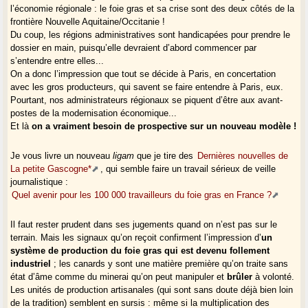
l’économie régionale : le foie gras et sa crise sont des deux côtés de la
frontière Nouvelle Aquitaine/Occitanie !
Du coup, les régions administratives sont handicapées pour prendre le
dossier en main, puisqu’elle devraient d’abord commencer par
s’entendre entre elles...
On a donc l’impression que tout se décide à Paris, en concertation
avec les gros producteurs, qui savent se faire entendre à Paris, eux.
Pourtant, nos administrateurs régionaux se piquent d’être aux avant-
postes de la modernisation économique...
Et là
on a vraiment besoin de prospective sur un nouveau modèle !
Je vous livre un nouveau
ligam
que je tire des
Dernières nouvelles de
La petite Gascogne*
, qui semble faire un travail sérieux de veille
journalistique :
Quel avenir pour les 100 000 travailleurs du foie gras en France ?
Il faut rester prudent dans ses jugements quand on n’est pas sur le
terrain. Mais les signaux qu’on reçoit confirment l’impression d’
un
système de production du foie gras qui est devenu follement
industriel
; les canards y sont une matière première qu’on traite sans
état d’âme comme du minerai qu’on peut manipuler et
brûler
à volonté.
Les unités de production artisanales (qui sont sans doute déjà bien loin
de la tradition) semblent en sursis : même si la multiplication des