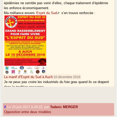
épidémies ne semble pas venir d’elles, chaque traitement d’épidémie
les enfonce économiquement.
Ma méfiance envers
Esprit du Sud
s’en trouve renforcée :
La manif d’Esprit du Sud à Auch
10 décembre 2016
Je ne peux pas croire les industriels du foie gras quand ils se drapent
dans la tradition gasconne.
* S’intituler "petite Gascogne", c’est rendre hommage à la grande
Gascogne que nous défendons !
#
Le 19 juin 2017 à 09:22
,
par
Tederic MERGER
Opposition entre deux modèles