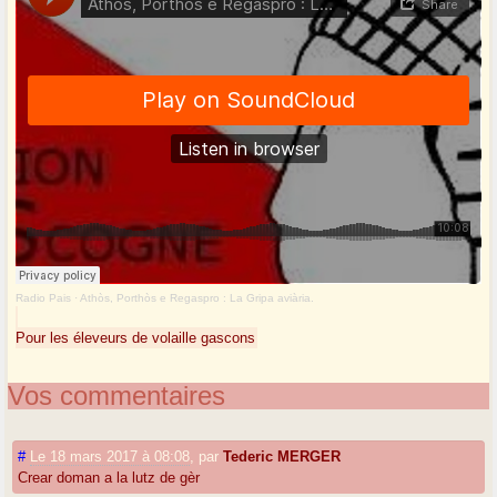
Radio Pais
·
Athòs, Porthòs e Regaspro : La Gripa aviària.
Pour les éleveurs de volaille gascons
Vos commentaires
#
Le 18 mars 2017 à 08:08
,
par
Tederic MERGER
Crear doman a la lutz de gèr