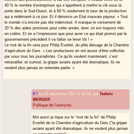
40 % le nombre d’entreprises qui s’apprêtent à mettre la clé sous la
porte dans le Sud-Ouest, et à 60 % seulement le taux de la production
qui a redémarré à ce jour. Et il dénonce un Etat mauvais payeur. « Tout
le monde n’a encore pas été indemnisé. Il manque le versement de
20 % des aides promises pour cette année, donc on est toujours très
en colère. Et on a l’impression que pour avoir ce qui était promis par le
gouvernement précédent il va falloir se lever tôt ! »
Le mot de la fin sera pour Philip Everlet, du pôle élevage de la Chambre
d’agriculture du Gers. « Les producteurs en ont assez d’être sollicités
par vous tous les journalistes. Ce qu’ils veulent maintenant, c’est
retravailler, et surtout, la grippe aviaire ayant été dramatique, ils ne
veulent plus jamais en entendre parler. »
#
^
Le 21 décembre 2017 à 16:01
,
par
Tederic
MERGER
Politique de l’autruche
Moi aussi je tique sur le "mot de la fin" de Philip
Everlet de la Chambre d’agriculture du Gers ("la grippe
aviaire ayant été dramatique, ils ne veulent plus jamais