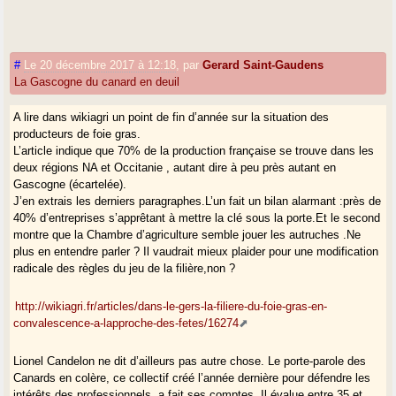
#
Le 20 décembre 2017 à 12:18
,
par
Gerard Saint-Gaudens
La Gascogne du canard en deuil
A lire dans wikiagri un point de fin d’année sur la situation des
producteurs de foie gras.
L’article indique que 70% de la production française se trouve dans les
deux régions NA et Occitanie , autant dire à peu près autant en
Gascogne (écartelée).
J’en extrais les derniers paragraphes.L’un fait un bilan alarmant :près de
40% d’entreprises s’apprêtant à mettre la clé sous la porte.Et le second
montre que la Chambre d’agriculture semble jouer les autruches .Ne
plus en entendre parler ? Il vaudrait mieux plaider pour une modification
radicale des règles du jeu de la filière,non ?
http://wikiagri.fr/articles/dans-le-gers-la-filiere-du-foie-gras-en-
convalescence-a-lapproche-des-fetes/16274
Lionel Candelon ne dit d’ailleurs pas autre chose. Le porte-parole des
Canards en colère, ce collectif créé l’année dernière pour défendre les
intérêts des professionnels, a fait ses comptes. Il évalue entre 35 et