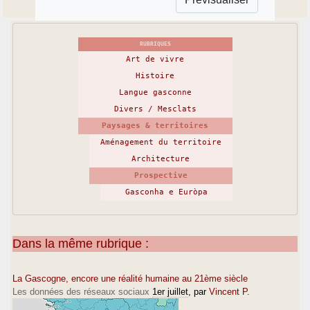
RUBRIQUES
Art de vivre
Histoire
Langue gasconne
Divers / Mesclats
Paysages & territoires
Aménagement du territoire
Architecture
Prospective
Gasconha e Euròpa
Dans la même rubrique :
La Gascogne, encore une réalité humaine au 21ème siècle
Les données des réseaux sociaux
1er juillet
, par
Vincent P.