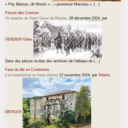
« Pey Marsau, dit Moutic » ; « prononcer Marsaou », (…)
Parçan deu Crestian
Un quartier de Saint Sever de Rustan.
28 décembre 2024
, par
VERDIER Gilles
Dans des pièces écrites des archives de l’abbaye de (…)
Faire du blé en Condomois
e lo transformar en haria (farine)
12 novembre 2024
, par
Tederic
MERGER