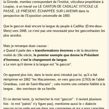
la Gironde, membre correspondant de l’Institut, viticulteur-propriétaire à
Loupiac, à un travail sur LE CANTON DE CADILLAC VITICOLE LE
PASSÉ, LE PRÉSENT, ÉCHAPPÉE SUR L’AVENIR dans la
perspective de l’Exposition universelle de 1900.
Que le gascon était encore la langue du peuple à Cadillac (Entre-deux-
Mers) vers 1848, ce n’est pas une nouveauté pour les gasconhautes les
plus assidus.
Mais je remarque
duas causas
:
Quand il parle des
« transformations énormes »
de la deuxième
moitié du 19e siècle,
le premier exemple que donne le Président
d’honneur, c’est le changement de langue
.
Le nom qu’il donne à la langue est "le gascon".
On apprend plus loin, dans le texte ainsi introduit par lui, qu’il a fait
réimprimer en 1862 "les Macariennes, en vers gascons (1763) de l’abbé
Girardeau, curé de Saint-Macaire" ; cela montre une certaine fidélité à la
langue... des serviteurs de sa famille.
Et ce dernier texte, (y rechercher le mot "gascon" : il revient plusieurs
fois - le mot "patois" n’y figure pas), mentionne aussi le « dialecte
gascon qu’on parle encore dans nos campagnes et qui a pour caractère