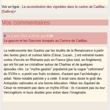
Voir en ligne :
La reconstitution des vignobles dans le canton de Cadillac...
[Gallica]
Vos commentaires
#
Le 2 avril 2017 à 20:04
,
par
PJM
Le gascon et les Gascons évoqués au Comice de Cadillac,
La redécouverte des Gaulois par les érudits de la Renaissance à partir
des textes grecs et surtout latins (César, Lucain...) ont entraîné toutes
sortes d’excès en Rhénanie puis en France (plus tard, en Angleterre),
qui ont fini par se cristalliser autour de Chartres et de quelques
épisodes clés. Le "mythe gaulois" popularisé par la vogue "celtomane"
du XVIIIe s. a porté ses fruits scolaires, d’autant que l’archéologie y
aidait. Notre notable patriote y a cédé. Il avait sans doute le goût des
Antiquités nationales et une bonne éducation. Hélas les
Aquitani
de
César ne rentraient pas dans un mythe d’Etat : ils n’avaient pas eu leur
Vercingétorix ni leurs druides pour entrer dans l’imaginaire.