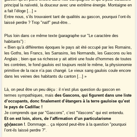
principal la naïveté, la douceur avec une extrême énergie. Montaigne en
a fait l’éloge [...] »
Entre nous, s’ils trouvaient tant de qualités au gascon, pourquoi l’ont-ils
laissé perdre ? Trop "naïf" peut-être...
Plus loin dans ce même texte (paragraphe sur "Le caractère des
habitants") :
« Bien qu’à différentes époques le pays ait été occupé par les Romains,
les Goths, les Francs, les Sarrasins, les Normands, les Gascons ou les
Anglais ; bien que sa richesse y ait attiré une foule d’hommes de toutes
les contrées, le fond gaulois est toujours resté le même, la physionomie
primitive de la race n’a pas changé. Le vieux sang gaulois coule encore
dans les veines des habitants du canton [...] »
Là, on peut être un peu déçu : il n’est plus question du gascon en
termes sympathiques, mais
des Gascons, qui figurent dans une liste
d’occupants, donc finalement d’étangers à la terre gauloise qu’est
le pays de Cadillac !
Je comprends que par "Gascons", c’est "Vascons" qui est entendu.
Et on est loin, alors, de l’affirmation d’un particularisme
g(v)ascon !
. Dommage... ça répond peut-être à la question "pourquoi
l’ont-ils laissé perdre ?".