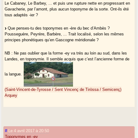
Le Cabaney, Le Barbey, ... et puis une rupture nette en progressant en
Gavacherie, par l’amont, plus aucun toponyme de la sorte. Ont-ils été
tous adaptés -ier ?
Que penses-tu des toponymes en -ère du bec d’Ambès ?
Pousseguère, Peyrère, Barbère, ... Trait localisé, selon les mêmes
principes phonétiques qu’en Gascogne méridionale ?
NB : Ne pas oublier que la forme -ey va très au loin au sud, dans les
Landes, en toponymie. Il semble acquis que c’est l’ancienne forme de
la langue.
(Saint-Vincent-de-Tyrosse / Sent Vincenç de Tiròssa / Semicenç)
Arquey
#
Le 4 avril 2017 à 20:50
Toponymes en -ey