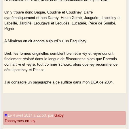
On y trouve donc Baqué, Coudiné et Coudiney, Darré
systématiquement et non Darrey, Hourn Gemé, Jauguére, Labeilley et
Labeillé, Jardiné, Leougeys et Leougés, Lucatère, Péce de Sourbé,
Pigné.
A Mimizan on dit encore aujourd’hui un Peguilhey.
Bref, les formes originelles semblent bien être -èy et -èyre qui ont
finalement résisté dans la langue de Biscarrosse alors que Parentis
connaît -é et -èyre, tout comme Ychoux, alors que -èy recommence
dès Liposthey et Pissos.
J’ai consacré un paragraphe à ce suffixe dans mon DEA de 2004.
#
Le 4 avril 2017 à 22:58
,
par
Gaby
Toponymes en -ey