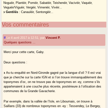
Noguèir, Plantèir, Pomèir, Sabatèir, Teishenèir, Vacivèir, Vaquèir,
Veguèir/Viguèir, Vergèir, Vimenèir, Vivèir...
Gentilés
: Canaulèir, Sentongèir...
Vos commentaires
#
Le 4 avril 2017 à 12:51
,
par
Vincent P.
Quelques questions ...
Merci pour cette carte, Gaby.
Deux questions :
As-tu enquêté en Nord-Gironde gagné par la langue d’oïl ? Il est vrai
que je cherche sur la carte IGN et si l’on trouve immanquablement des
toponymes d’oc, on ne trouve pas de toponymes en -ey, comme s’ils
appartenaient à une couche plus récente, postérieure à l’oïlisation des
communes de la Grande Gavacherie.
Par exemple, dans la vallée de l’Isle, en Libournais, on trouve à
Saillans (33) de nombreux toponymes en -ey : Tessendey, Le Bergey,