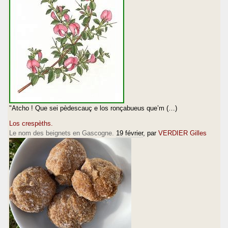
"Atcho ! Que sei pèdescauç e los ronçabueus que’m (…)
Los crespèths.
Le nom des beignets en Gascogne.
19 février
, par
VERDIER Gilles