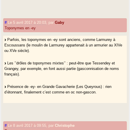
#
Le 5 avril 2017 à 20:03
,
par
Gaby
Toponymes en -ey
Parfois, les toponymes en -ey sont anciens, comme Larmurey à
Escoussans (le moulin de Larmurey appartenait à un armurier au XIVe
ou XVe siècle).
Les ’’drôles de toponymes mixtes’’ : peut-être que Tessendey et
Grangey, par exemple, en font aussi partie (gasconnisation de noms
français).
Présence de -ey- en Grande Gavacherie (Les Queyrous) : rien
d’étonnant, finalement c’est comme en oc non-gascon.
#
Le 8 avril 2017 à 09:55
,
par
Christophe