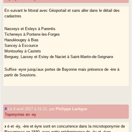
En suivant le littoral avec Géoportail et sans aller dans le détail des
cadastres.
Nasseys et Esleys à Parentis.
Ticheneys à Pontenx-les-Forges
Haouléougey à Bias
Sancey à Escource
Montourley à Castets
Berguey, Lassey et Estey de Naciet à Saint-Martin-de-Seignanx
Suffixe -eyre jusqu’aux portes de Bayonne mais présence de -ère à
partir de Soustons.
#
Le 4 avril 2017 à 21:21
,
par
Philippe Lartigue
Toponymes en -ey
é et -èy, -ère et èyre sont en concurrence dans la microtoponymie de
Biscarrosse en 1840, avec nette prédominance de -èy et -èyre.