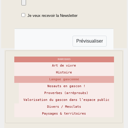
Je veux recevoir la Newsletter
RUBRIQUES
Art de vivre
Histoire
Langue gasconne
Nosauts en gascon !
Proverbes (arréprouès)
Valorisation du gascon dans l’espace public
Divers / Mesclats
Paysages & territoires