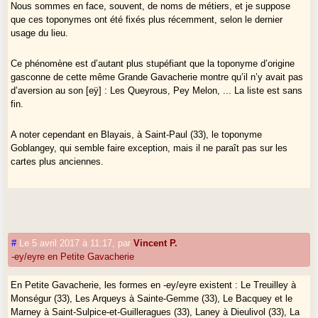
Nous sommes en face, souvent, de noms de métiers, et je suppose
que ces toponymes ont été fixés plus récemment, selon le dernier
usage du lieu.
Ce phénomène est d’autant plus stupéfiant que la toponyme d’origine
gasconne de cette même Grande Gavacherie montre qu’il n’y avait pas
d’aversion au son [eÿ] : Les Queyrous, Pey Melon, ... La liste est sans
fin.
A noter cependant en Blayais, à Saint-Paul (33), le toponyme
Goblangey, qui semble faire exception, mais il ne paraît pas sur les
cartes plus anciennes.
#
Le 5 avril 2017 à 11:17
,
par
Vincent P.
-ey/eyre en Petite Gavacherie
En Petite Gavacherie, les formes en -ey/eyre existent : Le Treuilley à
Monségur (33), Les Arqueys à Sainte-Gemme (33), Le Bacquey et le
Marney à Saint-Sulpice-et-Guilleragues (33), Laney à Dieulivol (33), La