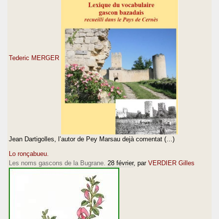
Tederic MERGER
Jean Dartigolles, l’autor de Pey Marsau dejà comentat (…)
Lo ronçabueu.
Les noms gascons de la Bugrane.
28 février
, par
VERDIER Gilles