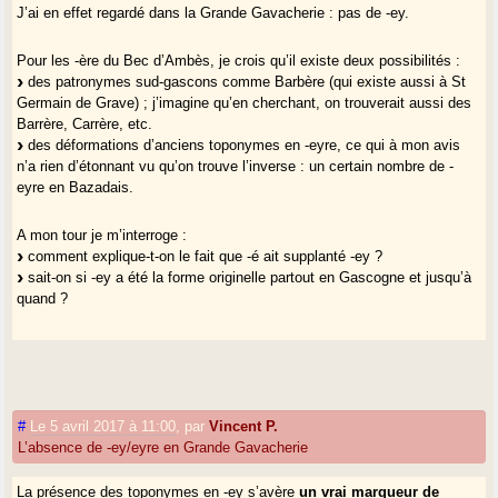
J’ai en effet regardé dans la Grande Gavacherie : pas de -ey.
Pour les -ère du Bec d’Ambès, je crois qu’il existe deux possibilités :
des patronymes sud-gascons comme Barbère (qui existe aussi à St
Germain de Grave) ; j’imagine qu’en cherchant, on trouverait aussi des
Barrère, Carrère, etc.
des déformations d’anciens toponymes en -eyre, ce qui à mon avis
n’a rien d’étonnant vu qu’on trouve l’inverse : un certain nombre de -
eyre en Bazadais.
A mon tour je m’interroge :
comment explique-t-on le fait que -é ait supplanté -ey ?
sait-on si -ey a été la forme originelle partout en Gascogne et jusqu’à
quand ?
#
Le 5 avril 2017 à 11:00
,
par
Vincent P.
L’absence de -ey/eyre en Grande Gavacherie
La présence des toponymes en -ey s’avère
un vrai marqueur de