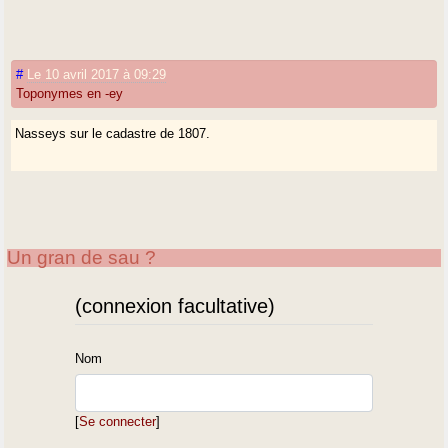
#
Le 10 avril 2017 à 09:29
Toponymes en -ey
Nasseys sur le cadastre de 1807.
Un gran de sau ?
(connexion facultative)
Nom
[
Se connecter
]