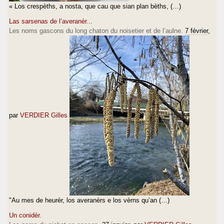
« Los crespèths, a nosta, que cau que sian plan bèths, (…)
Las sarsenas de l’averanèr...
Les noms gascons du long chaton du noisetier et de l’aulne.
7 février
,
par
VERDIER Gilles
"Au mes de heurèr, los averanèrs e los vèrns qu’an (…)
Un conidèr.