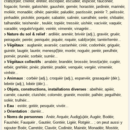
crab(ot)èir, crierèir, eretèir, esclopèir, escudèir, espicèir, fauconèir,
fogacèir, fornèir, galoishèir, gaushèir, gemèir, horastèir, jardinèir, marinèir,
molièir, monadèir, olhèir, pairolèir, paludèir, pastissèir, peirèir ?, pelissèir,
pinhadèir, pistolèir, porquèir, sabatèir, salinèir, sarralhèir, serèir, shibalèir,
talhandèir, teishenèir , teulèir, topièir, tressèir, uishèir, vacivèir, vaquèir,
varadèir, veguèir/viguèir, veirèir, vimenèir, vinagrèir...
Nature du sol & relief
: ardilèir, arenèir, brivèir (adj.), gravèir, gruèir,
peiraguèir, peirèir, peiriquèir, piquèir, roquèir, sabl(on)èir, tarrèir/terrèir...
Végétaux
: auglanèir, avarsèir, castanhèir, cirèir, codonhèir, griguèir,
guinèir, laugèir, laurèir, menesp(l)èir, morèir, noguèir, perèir, perulhèir,
pomèir, prunèir, sorbèir, surrèir...
Végétaux collectifs
: arrabèir, brandèir, brossèir, brost(ar)èir, cugèir,
erbèir, grehlèir, pinèir, plantèir, pradèir, venquèir, vergèir, vimenèir,
vinhèir...
Animaux
: corbèir (adj.), croquèir (adj.), esparvèir, grasaquèir (dér.),
lebrèir (adj.), lobèir (dér.)...
Objets, constructions, installations diverses
: abelhèir, apièir,
carnèir, caunèir, cluishèir, colomèir, granèir, mostèir, palhèir, peguilhèir,
solèir, trulhèir...
Eau
: estèir, gotèir, pesquèir, vivèir...
Orientation
: darrèir...
Noms de personnes
: Anèir, Arquèir, Audig(u)èir, Augèir, Bodèir,
Faushèir, Fauquèir , Gautèir, Gontèir, Ligèir, Rotgèir... ; on peut aussi y
rajouter Boèir, Carretèir, Clavèir, Codinèir, Mainèir, Monadèir, Mostèir,