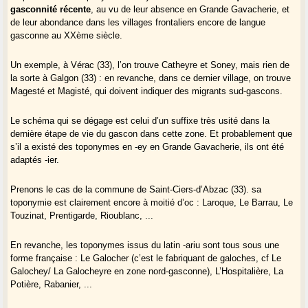
gasconnité récente
, au vu de leur absence en Grande Gavacherie, et
de leur abondance dans les villages frontaliers encore de langue
gasconne au XXème siècle.
Un exemple, à Vérac (33), l’on trouve Catheyre et Soney, mais rien de
la sorte à Galgon (33) : en revanche, dans ce dernier village, on trouve
Magesté et Magisté, qui doivent indiquer des migrants sud-gascons.
Le schéma qui se dégage est celui d’un suffixe très usité dans la
dernière étape de vie du gascon dans cette zone. Et probablement que
s’il a existé des toponymes en -ey en Grande Gavacherie, ils ont été
adaptés -ier.
Prenons le cas de la commune de Saint-Ciers-d’Abzac (33). sa
toponymie est clairement encore à moitié d’oc : Laroque, Le Barrau, Le
Touzinat, Prentigarde, Rioublanc, ...
En revanche, les toponymes issus du latin -ariu sont tous sous une
forme française : Le Galocher (c’est le fabriquant de galoches, cf Le
Galochey/ La Galocheyre en zone nord-gasconne), L’Hospitalière, La
Potière, Rabanier, ...