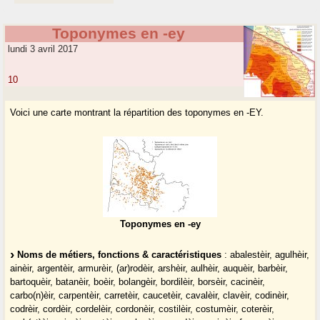
Toponymes en -ey
lundi 3 avril 2017
10
Voici une carte montrant la répartition des toponymes en -EY.
Toponymes en -ey
Noms de métiers, fonctions & caractéristiques
: abalestèir, agulhèir,
ainèir, argentèir, armurèir, (ar)rodèir, arshèir, aulhèir, auquèir, barbèir,
bartoquèir, batanèir, boèir, bolangèir, bordilèir, borsèir, cacinèir,
carbo(n)èir, carpentèir, carretèir, caucetèir, cavalèir, clavèir, codinèir,
codrèir, cordèir, cordelèir, cordonèir, costilèir, costumèir, coterèir,