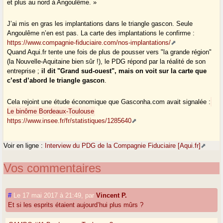
et plus au nord à Angoulême. »
J’ai mis en gras les implantations dans le triangle gascon. Seule
Angoulême n’en est pas. La carte des implantations le confirme :
https://www.compagnie-fiduciaire.com/nos-implantations/
Quand Aqui.fr tente une fois de plus de pousser vers "la grande région"
(la Nouvelle-Aquitaine bien sûr !), le PDG répond par la réalité de son
entreprise ;
il dit "Grand sud-ouest", mais on voit sur la carte que
c’est d’abord le triangle gascon
.
Cela rejoint une étude économique que Gasconha.com avait signalée :
Le binôme Bordeaux-Toulouse
https://www.insee.fr/fr/statistiques/1285640
Voir en ligne :
Interview du PDG de la Compagnie Fiduciaire [Aqui.fr]
Vos commentaires
#
Le 17 mai 2017 à 21:49
,
par
Vincent P.
Et si les esprits étaient aujourd’hui plus mûrs ?