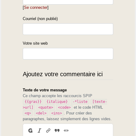
[
Se connecter
]
Courriel (non publié)
Votre site web
Ajoutez votre commentaire ici
Texte de votre message
Ce champ accepte les raccourcis SPIP
{{gras}}
{italique}
-*liste
[texte-
et le code HTML
>url]
<quote>
<code>
. Pour créer des
<q>
<del>
<ins>
paragraphes, laissez simplement des lignes vides.