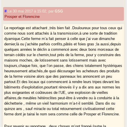
#
Le 30 mai 2017 à 15:02
,
par
GSG
Prosper et Florencine
Le reportage est attachant ,très bien fait .Douloureux pour tous ceux qui
comme nous sont attachés à la transmission,à une sorte de tradition
dyamique.Cette ferme m’a fait penser à celle que j’ai vue dimanche
dernier,là ou j’achète parfois confits,pâtés et foies gras ;la aussi,depuis
quelques années le déclin a commencé avec deux bons morceaux de
terrain cédés sur le chemin,tout près de la ferme, pour y construire des
maisons moches, de lotissement sans lotissement mais avec
toujours,chaque fois, que l’on passe, des chiens totalement hystériques
heureusement attachés,de quoi décourager les acheteurs des produits
de la ferme voisine alors que des panneaux les annoncent un peu
partout.Et des locaux qui commencent à rendre leurs tripes:devant les
bâtiments d’exploitation,pourtant rénovés il y a dix ans aux normes les
plus exigeantes et coûteuses de l’UE, une explosion de vieilles
affaires,de meubles hétéroclites peut-être à vendre ou à conduirte à la
déchetterie , même un vieil harmonium m’a-t-il semblé. Dans dix ou
quinze ans , sauf miracle ou total retournement civilisationnel cette
ferme dont je tairai le nom sera comme celle de Prosper et Florencine.
Pour revenir au reportage , deux choses m’ont frappé (outre la