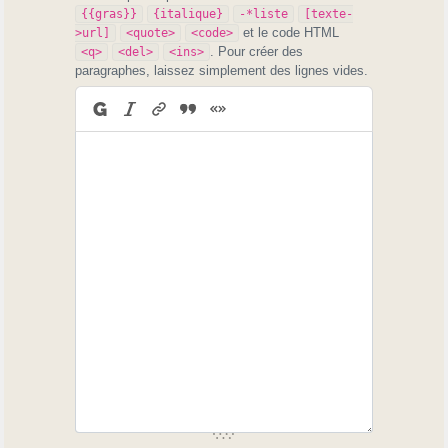
{{gras}}
{italique}
-*liste
[texte-
et le code HTML
>url]
<quote>
<code>
. Pour créer des
<q>
<del>
<ins>
paragraphes, laissez simplement des lignes vides.