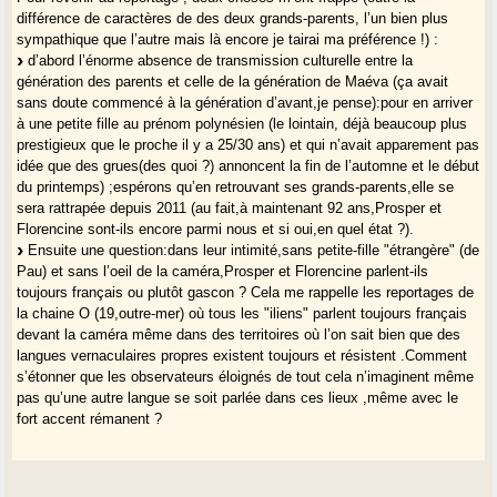
différence de caractères de des deux grands-parents, l’un bien plus
sympathique que l’autre mais là encore je tairai ma préférence !) :
d’abord l’énorme absence de transmission culturelle entre la
génération des parents et celle de la génération de Maéva (ça avait
sans doute commencé à la génération d’avant,je pense):pour en arriver
à une petite fille au prénom polynésien (le lointain, déjà beaucoup plus
prestigieux que le proche il y a 25/30 ans) et qui n’avait apparement pas
idée que des grues(des quoi ?) annoncent la fin de l’automne et le début
du printemps) ;espérons qu’en retrouvant ses grands-parents,elle se
sera rattrapée depuis 2011 (au fait,à maintenant 92 ans,Prosper et
Florencine sont-ils encore parmi nous et si oui,en quel état ?).
Ensuite une question:dans leur intimité,sans petite-fille "étrangère" (de
Pau) et sans l’oeil de la caméra,Prosper et Florencine parlent-ils
toujours français ou plutôt gascon ? Cela me rappelle les reportages de
la chaine O (19,outre-mer) où tous les "iliens" parlent toujours français
devant la caméra même dans des territoires où l’on sait bien que des
langues vernaculaires propres existent toujours et résistent .Comment
s’étonner que les observateurs éloignés de tout cela n’imaginent même
pas qu’une autre langue se soit parlée dans ces lieux ,même avec le
fort accent rémanent ?