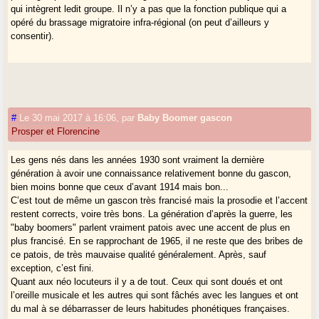
qui intègrent ledit groupe. Il n’y a pas que la fonction publique qui a
opéré du brassage migratoire infra-régional (on peut d’ailleurs y
consentir).
#
Le 30 mai 2017 à 16:06
,
par
Baby Boomer gascon
Prosper et Florencine
Les gens nés dans les années 1930 sont vraiment la dernière
génération à avoir une connaissance relativement bonne du gascon,
bien moins bonne que ceux d’avant 1914 mais bon...
C’est tout de même un gascon très francisé mais la prosodie et l’accent
restent corrects, voire très bons. La génération d’après la guerre, les
"baby boomers" parlent vraiment patois avec une accent de plus en
plus francisé. En se rapprochant de 1965, il ne reste que des bribes de
ce patois, de très mauvaise qualité généralement. Après, sauf
exception, c’est fini.
Quant aux néo locuteurs il y a de tout. Ceux qui sont doués et ont
l’oreille musicale et les autres qui sont fâchés avec les langues et ont
du mal à se débarrasser de leurs habitudes phonétiques françaises.