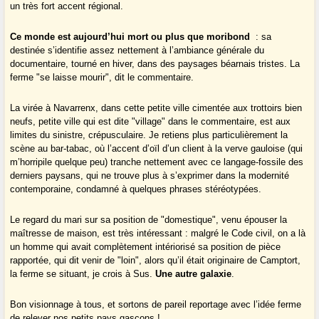
un très fort accent régional.
Ce monde est aujourd’hui mort ou plus que moribond
: sa
destinée s’identifie assez nettement à l’ambiance générale du
documentaire, tourné en hiver, dans des paysages béarnais tristes. La
ferme "se laisse mourir", dit le commentaire.
La virée à Navarrenx, dans cette petite ville cimentée aux trottoirs bien
neufs, petite ville qui est dite "village" dans le commentaire, est aux
limites du sinistre, crépusculaire. Je retiens plus particulièrement la
scène au bar-tabac, où l’accent d’oïl d’un client à la verve gauloise (qui
m’horripile quelque peu) tranche nettement avec ce langage-fossile des
derniers paysans, qui ne trouve plus à s’exprimer dans la modernité
contemporaine, condamné à quelques phrases stéréotypées.
Le regard du mari sur sa position de "domestique", venu épouser la
maîtresse de maison, est très intéressant : malgré le Code civil, on a là
un homme qui avait complètement intériorisé sa position de pièce
rapportée, qui dit venir de "loin", alors qu’il était originaire de Camptort,
la ferme se situant, je crois à Sus.
Une autre galaxie
.
Bon visionnage à tous, et sortons de pareil reportage avec l’idée ferme
de relever nos petits pays gascons !