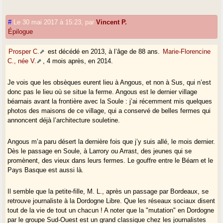
#
Le 30 mai 2017 à 15:23
,
par
Vincent P.
Épilogue
Prosper C.
est décédé en 2013, à l’âge de 88 ans.
Marie-Florencine
C., née V.
, 4 mois après, en 2014.
Je vois que les obsèques eurent lieu à Angous, et non à Sus, qui n’est
donc pas le lieu où se situe la ferme. Angous est le dernier village
béarnais avant la frontière avec la Soule : j’ai récemment mis quelques
photos des maisons de ce village, qui a conservé de belles fermes qui
annoncent déjà l’architecture souletine.
Angous m’a paru désert la dernière fois que j’y suis allé, le mois dernier.
Dès le passage en Soule, à Larrory ou Arrast, des jeunes qui se
promènent, des vieux dans leurs fermes. Le gouffre entre le Béarn et le
Pays Basque est aussi là.
Il semble que la petite-fille, M. L., après un passage par Bordeaux, se
retrouve journaliste à la Dordogne Libre. Que les réseaux sociaux disent
tout de la vie de tout un chacun ! A noter que la "mutation" en Dordogne
par le groupe Sud-Ouest est un grand classique chez les journalistes