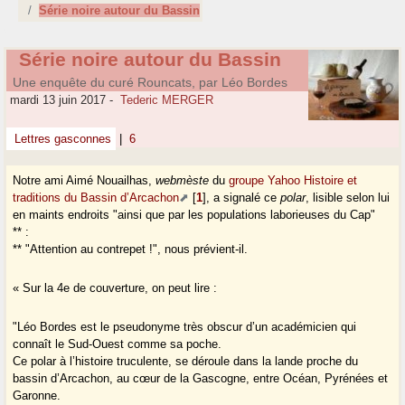
Série noire autour du Bassin
Série noire autour du Bassin
Une enquête du curé Rouncats, par Léo Bordes
mardi 13 juin 2017
-
Tederic MERGER
Lettres gasconnes
|
6
Notre ami Aimé Nouailhas,
webmèste
du
groupe Yahoo Histoire et
traditions du Bassin d’Arcachon
[
1
]
, a signalé ce
polar
, lisible selon lui
en maints endroits "ainsi que par les populations laborieuses du Cap"
** :
** "Attention au contrepet !", nous prévient-il.
« Sur la 4e de couverture, on peut lire :
"Léo Bordes est le pseudonyme très obscur d’un académicien qui
connaît le Sud-Ouest comme sa poche.
Ce polar à l’histoire truculente, se déroule dans la lande proche du
bassin d’Arcachon, au cœur de la Gascogne, entre Océan, Pyrénées et
Garonne.