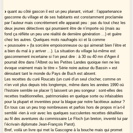
quant au côté gascon il est un peu planant, virtuel : l’appartenance
gasconne du village et de ses habitants est constamment proclamée
par l’auteur mais concrètement elle apparait peu : pas du tout chez les
deux jeunes détectives qui pourraient être de n’importe où (mais au
fond ça réflète un peu une réalité de dernière génération …) et guère
chez les autres. Quelques mots naufragés ici et là comme
« pousouère » (la sorcière empoisonneuse ou qui aimerait bien l’être et
a bien du mal à y arriver …). La situation du village lui-même est
gasconnement incertaine si l’on peut dire : à 30 ou 40 mn d’Agen il
pourrait être dans l’Albret ou les Petites Landes quoique rien ne les
évoque vraiment mais le titre « Série noire autour du Bassin » est
déroutant tant le monde du Pays de Buch est absent.
Les recettes du curé Roucats (un curé d’un seul clocher, comme on
n’en voit plus depuis très longtemps, même dans les années 1990 où
l’histoire semble se placer !) laissent un peu songeur : sont-elles des
recettes traditionnelles, patrimoniales en quelque sorte ou infaisables
pour la plupart et inventées pour la blague par notre facétieux auteur ?
En tous cas un peu trop nombreuses et parfois hors de propos m’a-t-il
semblé -rien à voir avec les quelques succulentes recettes détaillées
au fil des aventures du commissaire Le Floch (un breton, inventé lui par
l’écrivain diplomate Jean-François Parot).
Bref, voilà un livre qui met la Gascogne à la bouche mais qui promet