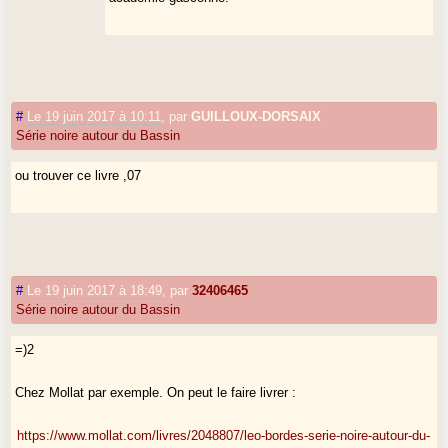
#
Le 19 juin 2017 à 10:11
,
par
GUILLOUX-DORSAIX
Série noire autour du Bassin
ou trouver ce livre ,07
#
Le 19 juin 2017 à 18:49
,
par
32406465
Série noire autour du Bassin
=)2
Chez Mollat par exemple. On peut le faire livrer :
https://www.mollat.com/livres/2048807/leo-bordes-serie-noire-autour-du-