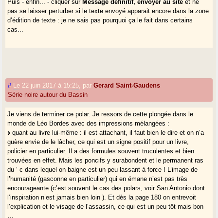
Puis - enfin... - cliquer sur
Message définitif, envoyer au site
et ne
pas se laisser perturber si le texte envoyé apparait encore dans la zone
d’édition de texte : je ne sais pas pourquoi ça le fait dans certains
cas...
#
Le 22 juin 2017 à 15:25
,
par
Gerard Saint-Gaudens
Série noire autour du Bassin
Je viens de terminer ce polar. Je ressors de cette plongée dans le
monde de Léo Bordes avec des impressions mélangées :
quant au livre lui-même : il est attachant, il faut bien le dire et on n’a
guère envie de le lâcher, ce qui est un signe positif pour un livre,
policier en particulier. Il a des formules souvent truculentes et bien
trouvées en effet. Mais les poncifs y surabondent et le permanent ras
du ‘ c dans lequel on baigne est un peu lassant à force ! L’image de
l’humanité (gasconne en particulier) qui en émane n’est pas très
encourageante (c’est souvent le cas des polars, voir San Antonio dont
l’inspiration n’est jamais bien loin ). Et dès la page 180 on entrevoit
l’explication et le visage de l’assassin, ce qui est un peu tôt mais bon
…