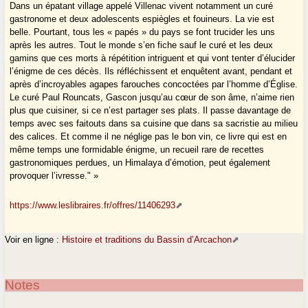
Dans un épatant village appelé Villenac vivent notamment un curé
gastronome et deux adolescents espiègles et fouineurs. La vie est
belle. Pourtant, tous les « papés » du pays se font trucider les uns
après les autres. Tout le monde s’en fiche sauf le curé et les deux
gamins que ces morts à répétition intriguent et qui vont tenter d’élucider
l’énigme de ces décès. Ils réfléchissent et enquêtent avant, pendant et
après d’incroyables agapes farouches concoctées par l’homme d’Église.
Le curé Paul Rouncats, Gascon jusqu’au cœur de son âme, n’aime rien
plus que cuisiner, si ce n’est partager ses plats. Il passe davantage de
temps avec ses faitouts dans sa cuisine que dans sa sacristie au milieu
des calices. Et comme il ne néglige pas le bon vin, ce livre qui est en
même temps une formidable énigme, un recueil rare de recettes
gastronomiques perdues, un Himalaya d’émotion, peut également
provoquer l’ivresse." »
https://www.leslibraires.fr/offres/11406293
Voir en ligne :
Histoire et traditions du Bassin d’Arcachon
Notes