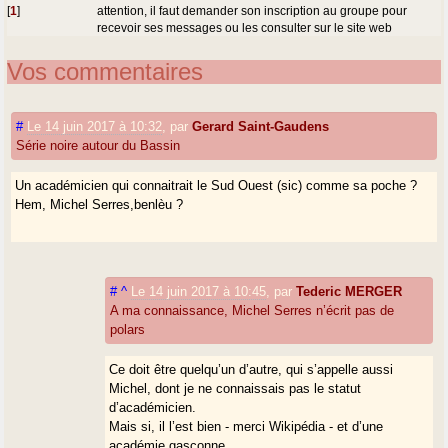
[
1
]
attention, il faut demander son inscription au groupe pour
recevoir ses messages ou les consulter sur le site web
Vos commentaires
#
Le 14 juin 2017 à 10:32
,
par
Gerard Saint-Gaudens
Série noire autour du Bassin
Un académicien qui connaitrait le Sud Ouest (sic) comme sa poche ?
Hem, Michel Serres,benlèu ?
#
^
Le 14 juin 2017 à 10:45
,
par
Tederic MERGER
A ma connaissance, Michel Serres n’écrit pas de
polars
Ce doit être quelqu’un d’autre, qui s’appelle aussi
Michel, dont je ne connaissais pas le statut
d’académicien.
Mais si, il l’est bien - merci Wikipédia - et d’une
académie gasconne.