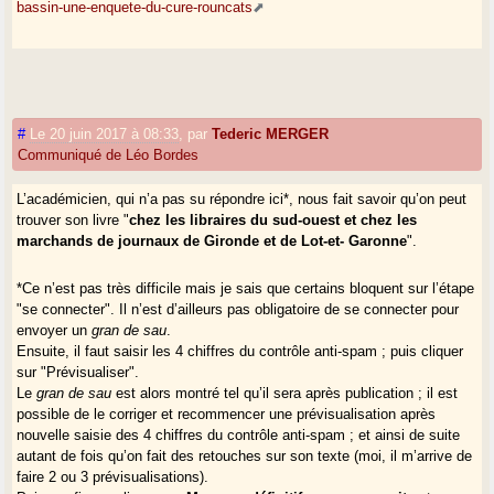
bassin-une-enquete-du-cure-rouncats
#
Le 20 juin 2017 à 08:33
,
par
Tederic MERGER
Communiqué de Léo Bordes
L’académicien, qui n’a pas su répondre ici*, nous fait savoir qu’on peut
trouver son livre "
chez les libraires du sud-ouest et chez les
marchands de journaux de Gironde et de Lot-et- Garonne
".
*Ce n’est pas très difficile mais je sais que certains bloquent sur l’étape
"se connecter". Il n’est d’ailleurs pas obligatoire de se connecter pour
envoyer un
gran de sau
.
Ensuite, il faut saisir les 4 chiffres du contrôle anti-spam ; puis cliquer
sur "Prévisualiser".
Le
gran de sau
est alors montré tel qu’il sera après publication ; il est
possible de le corriger et recommencer une prévisualisation après
nouvelle saisie des 4 chiffres du contrôle anti-spam ; et ainsi de suite
autant de fois qu’on fait des retouches sur son texte (moi, il m’arrive de
faire 2 ou 3 prévisualisations).