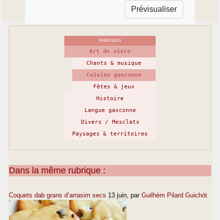
RUBRIQUES
Art de vivre
Chants & musique
Cuisine gasconne
Fêtes & jeux
Histoire
Langue gasconne
Divers / Mesclats
Paysages & territoires
Dans la même rubrique :
Coquets dab grans d’arrasim secs
13 juin
, par
Guilhèm Pilard Guichòt