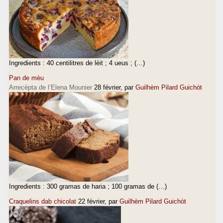
Ingredients : 40 centilitres de lèit ; 4 ueus ; (…)
Pan de mèu
Arrecèpta de l’Elena Mounier
28 février
, par
Guilhèm Pilard Guichòt
Ingredients : 300 gramas de haria ; 100 gramas de (…)
Craquelins dab chicolat
22 février
, par
Guilhèm Pilard Guichòt