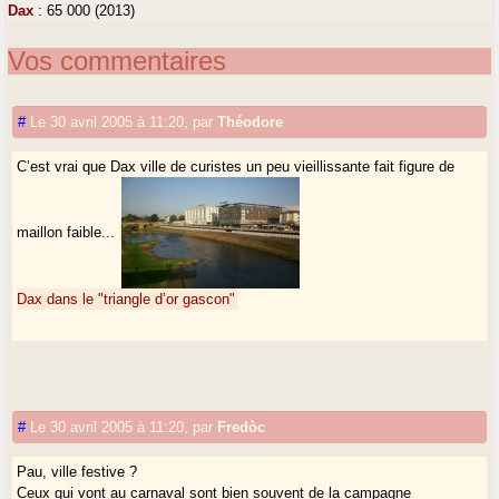
Dax
: 65 000 (2013)
Vos commentaires
#
Le 30 avril 2005 à 11:20
,
par
Théodore
C’est vrai que Dax ville de curistes un peu vieillissante fait figure de
maillon faible...
Dax dans le "triangle d’or gascon"
#
Le 30 avril 2005 à 11:20
,
par
Fredòc
Pau, ville festive ?
Ceux qui vont au carnaval sont bien souvent de la campagne