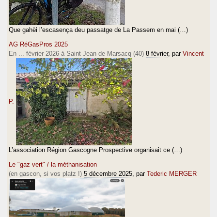
Que gahèi l’escasença deu passatge de La Passem en mai (…)
AG RéGasPros 2025
En ... février 2026 à Saint-Jean-de-Marsacq (40)
8 février
, par
Vincent
P.
L’association Région Gascogne Prospective organisait ce (…)
Le "gaz vert" / la méthanisation
(en gascon, si vos platz !)
5 décembre 2025
, par
Tederic MERGER