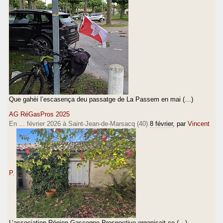
Que gahèi l’escasença deu passatge de La Passem en mai (…)
AG RéGasPros 2025
En ... février 2026 à Saint-Jean-de-Marsacq (40)
8 février
, par
Vincent
P.
L’association Région Gascogne Prospective organisait ce (…)