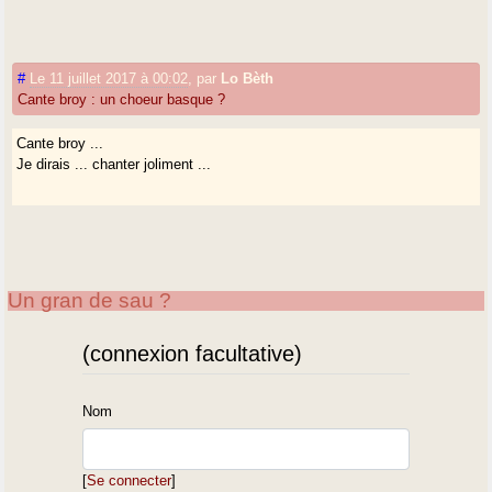
#
Le 11 juillet 2017 à 00:02
,
par
Lo Bèth
Cante broy : un choeur basque ?
Cante broy ...
Je dirais ... chanter joliment ...
Un gran de sau ?
(connexion facultative)
Nom
[
Se connecter
]