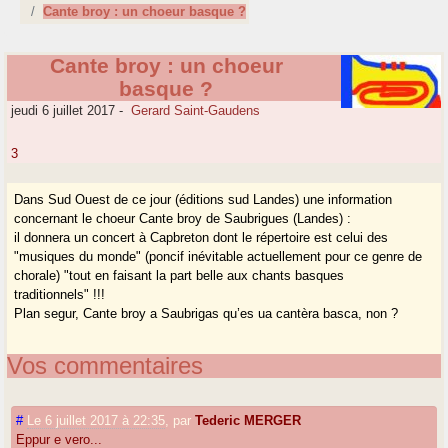
Cante broy : un choeur basque ?
Cante broy : un choeur
basque ?
jeudi 6 juillet 2017
-
Gerard Saint-Gaudens
3
Dans Sud Ouest de ce jour (éditions sud Landes) une information
concernant le choeur Cante broy de Saubrigues (Landes) :
il donnera un concert à Capbreton dont le répertoire est celui des
"musiques du monde" (poncif inévitable actuellement pour ce genre de
chorale) "tout en faisant la part belle aux chants basques
traditionnels" !!!
Plan segur, Cante broy a Saubrigas qu’es ua cantèra basca, non ?
Vos commentaires
#
Le 6 juillet 2017 à 22:35
,
par
Tederic MERGER
Eppur e vero...