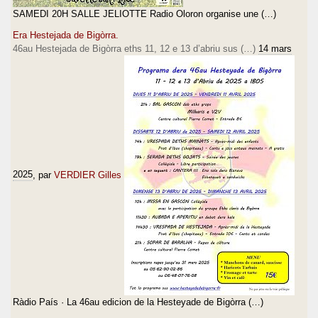
SAMEDI 20H SALLE JELIOTTE Radio Oloron organise une (…)
Era Hestejada de Bigòrra.
46au Hestejada de Bigòrra eths 11, 12 e 13 d’abriu sus (…)
14 mars
2025
, par
VERDIER Gilles
Ràdio País · La 46au edicion de la Hesteyade de Bigòrra (…)