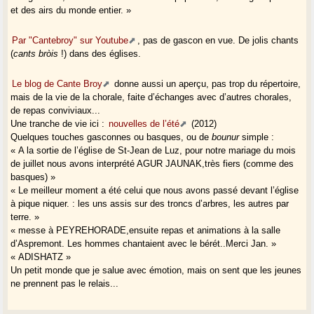
et des airs du monde entier. »
Par "Cantebroy" sur Youtube
, pas de gascon en vue. De jolis chants
(
cants bròis
!) dans des églises.
Le blog de Cante Broy
donne aussi un aperçu, pas trop du répertoire,
mais de la vie de la chorale, faite d’échanges avec d’autres chorales,
de repas conviviaux...
Une tranche de vie ici :
nouvelles de l’été
(2012)
Quelques touches gasconnes ou basques, ou de
bounur
simple :
« A la sortie de l’église de St-Jean de Luz, pour notre mariage du mois
de juillet nous avons interprété AGUR JAUNAK,très fiers (comme des
basques) »
« Le meilleur moment a été celui que nous avons passé devant l’église
à pique niquer. : les uns assis sur des troncs d’arbres, les autres par
terre. »
« messe à PEYREHORADE,ensuite repas et animations à la salle
d’Aspremont. Les hommes chantaient avec le bérét..Merci Jan. »
« ADISHATZ »
Un petit monde que je salue avec émotion, mais on sent que les jeunes
ne prennent pas le relais...