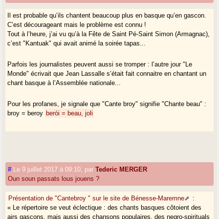
Il est probable qu’ils chantent beaucoup plus en basque qu’en gascon.
C’est décourageant mais le problème est connu !
Tout à l’heure, j’ai vu qu’à la Fête de Saint Pé-Saint Simon (Armagnac),
c’est "Kantuak" qui avait animé la soirée tapas...
Parfois les journalistes peuvent aussi se tromper : l’autre jour "Le
Monde" écrivait que Jean Lassalle s’était fait connaitre en chantant un
chant basque à l’Assemblée nationale...
Pour les profanes, je signale que "Cante broy" signifie "Chante beau" :
broy = beroy
beròi = beau, joli
#
Le 9 juillet 2017 à 09:10
,
par
Tederic MERGER
Oun soun passats lous jouens ?
Présentation de "Cantebroy " sur le site de Bénesse-Maremne
:
« Le répertoire se veut éclectique : des chants basques côtoient des
airs gascons, mais aussi des chansons populaires, des negro-spirituals