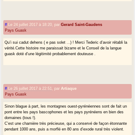
#
Le 24 juillet 2017 à 18:20
,
par
Gerard Saint-Gaudens
Pays Guask
Qu’i sui cadut dehens ( e pas solet ...) ! Merci Tederic d’avoir rétabli la
vérité.Cette histoire me paraissait bizarre et le Conseil de la langue
guask doté d’une légitimité probablement douteuse .
#
Le 26 juillet 2017 à 22:51
,
par
Artiaque
Pays Guask
Sinon blague à part, les montagnes ouest-pyrénéennes sont de fait un
pont entre les pays bascophones et les pays pyrénéens en bien des
domaines (tous !).
C’est une charnière très précieuse, qui a conservé de façon étonnante
pendant 1000 ans, puis a morflé en 80 ans d’exode rural très violent.