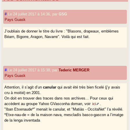
#
Le 24 juillet 2017 à 14:36
,
par
GSG
Pays Guask
J’oubliais de donner le titre du livre : "Blasons, drapeaux, emblèmes
Béarn, Bigorre, Aragon, Navarre". Voilà qui est fait.
#
Le 24 juillet 2017 à 15:38
,
par
Tederic MERGER
Pays Guask
Attention, il s’agit d’un
canular
qui avait été très bien ficelé (j’y avais
cru à moitié) en 2001.
On doit en trouver des traces dans nos archives... Pour ceux qui
accèdent au groupe Yahoo GVasconha doman, voir
ici
.
"Iban Etxenaude*" menait le canular, et "Matiàs - OccitaNet" l’a révélé.
*Etxe-nau-de = de la maison nava, mescladís basco-gascon a l’imatge
de la lenga inventada