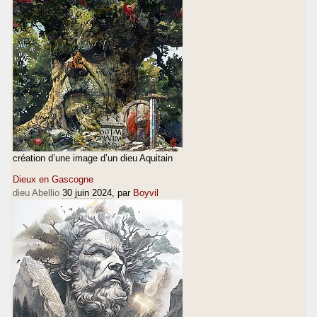
création d’une image d’un dieu Aquitain
Dieux en Gascogne
dieu Abellio
30 juin 2024
, par
Boyvil