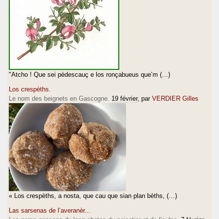
"Atcho ! Que sei pèdescauç e los ronçabueus que’m (…)
Los crespèths.
Le nom des beignets en Gascogne.
19 février
, par
VERDIER Gilles
« Los crespèths, a nosta, que cau que sian plan bèths, (…)
Las sarsenas de l’averanèr...