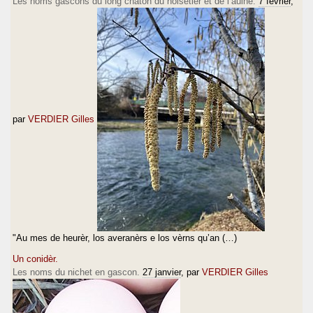
Les noms gascons du long chaton du noisetier et de l’aulne.
7 février
,
par
VERDIER Gilles
"Au mes de heurèr, los averanèrs e los vèrns qu’an (…)
Un conidèr.
Les noms du nichet en gascon.
27 janvier
, par
VERDIER Gilles