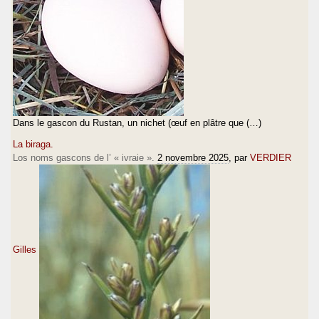
Dans le gascon du Rustan, un nichet (œuf en plâtre que (…)
La biraga.
Los noms gascons de l’ « ivraie ».
2 novembre 2025
, par
VERDIER
Gilles