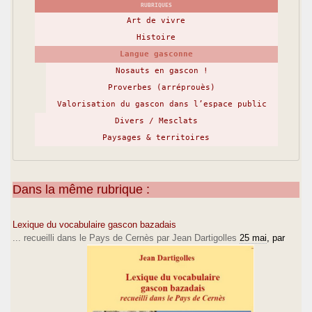
RUBRIQUES
Art de vivre
Histoire
Langue gasconne
Nosauts en gascon !
Proverbes (arréprouès)
Valorisation du gascon dans l’espace public
Divers / Mesclats
Paysages & territoires
Dans la même rubrique :
Lexique du vocabulaire gascon bazadais
... recueilli dans le Pays de Cernès par Jean Dartigolles
25 mai
, par