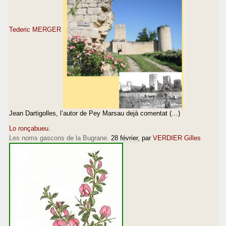
Tederic MERGER
Jean Dartigolles, l’autor de Pey Marsau dejà comentat (…)
Lo ronçabueu.
Les noms gascons de la Bugrane.
28 février
, par
VERDIER Gilles