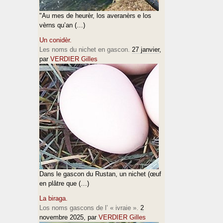
"Au mes de heurèr, los averanèrs e los
vèrns qu’an (…)
Un conidèr.
Les noms du nichet en gascon.
27 janvier
,
par
VERDIER Gilles
Dans le gascon du Rustan, un nichet (œuf
en plâtre que (…)
La biraga.
Los noms gascons de l’ « ivraie ».
2
novembre 2025
, par
VERDIER Gilles