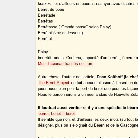
beròios
- et d’ailleurs on pourrait essayer avec d’autres su
Berret de boèu
Berrétade
Berrétas
Berrétasse ("Grande panse" selon Palay)
Berrétat (voir ci-dessous)
Berrétot
Palay :
berretàt,-ade s. Contenu, capacité d’un berrét ; û berret
Multidiccionari francés-occitan
Autre chose, l’auteur de l’article,
Daan Kolthoff (le chef
The Beret Project
ne fait aucune allusion à l’insertion d
jouer aussi bien pour la port du béret que pour les faço
Nous le pardonnerons à un néerlandais de Nouvelle Zéla
Il faudrait aussi vérifier si il y a une spécificité béa
berret, bonet = béret
Il semble que non, et d’ailleurs les deux mots (surtout
b
désigner, plus on s’éloignait du Béarn et de la Gascogne