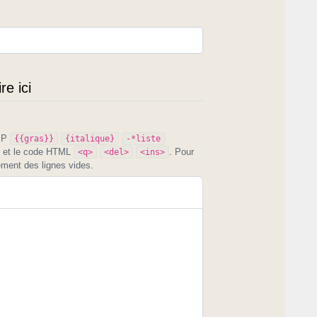
e ici
PIP
{{gras}}
{italique}
-*liste
et le code HTML
. Pour
<q>
<del>
<ins>
ement des lignes vides.