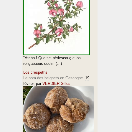
"Atcho ! Que sei pèdescauç e los
ronçabueus que’m (…)
Los crespèths.
Le nom des beignets en Gascogne.
19
février
, par
VERDIER Gilles