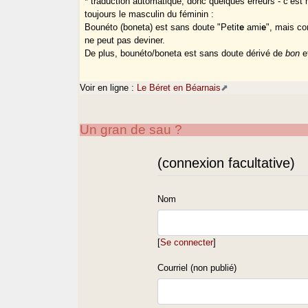
* traduction automatique, donc quelques erreurs - c’est
toujours le masculin du féminin :
Bounéto (boneta) est sans doute "Petit
e
ami
e
", mais co
ne peut pas deviner.
De plus, bounéto/boneta est sans doute dérivé de
bon
e
Voir en ligne :
Le Béret en Béarnais
Un gran de sau ?
(connexion facultative)
Nom
[
Se connecter
]
Courriel (non publié)