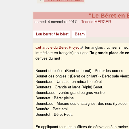
"Le Béret en 
samedi 4 novembre 2017
-
Tederic MERGER
Lou berrét / le béret
Béarn
Cet article du Beret Project
(en anglais ; utiliser si n
immédiate en français) souligne "
la grande place de ce
dérivés du mot :
Bounet de boèu : (Béret de bœuf) ; Porter les cornes ...
Bounet des ongles : (Béret de brillant) - Béret sale vieux
Bounétade : Un salut en retirant le béret.
Bounetas : Grande et large (Alpin) Beret.
Bounetasse : ventre grand ou gros ventre.
Bounetat : Béret pleine.
Bounétade : Mesure des châtaignes, des noix (typiqueme
Bounéto : Petit ami
Bounétot : Béret Petit.
En appliquant tous les suffixes de dérivation à la raci