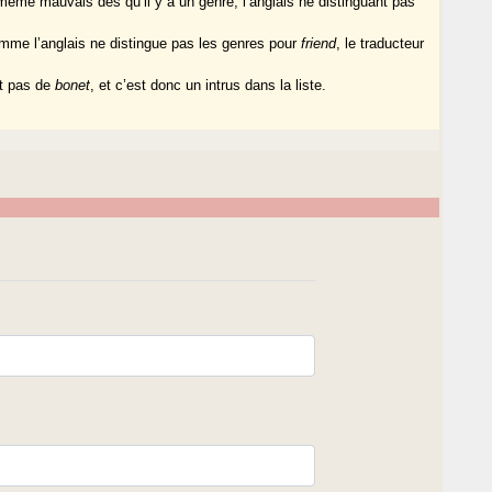
 même mauvais dès qu’il y a un genre, l’anglais ne distinguant pas
mme l’anglais ne distingue pas les genres pour
friend
, le traducteur
t pas de
bonet
, et c’est donc un intrus dans la liste.