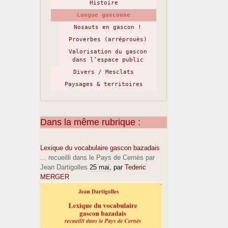
Histoire
Langue gasconne
Nosauts en gascon !
Proverbes (arréprouès)
Valorisation du gascon
dans l’espace public
Divers / Mesclats
Paysages & territoires
Dans la même rubrique :
Lexique du vocabulaire gascon bazadais
... recueilli dans le Pays de Cernès par
Jean Dartigolles
25 mai
, par
Tederic
MERGER