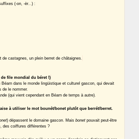
ffixes (-on, -èr...) :
àt de castagnes, un plein berret de châtaignes.
 de file mondial du béret !)
u Béarn dans le monde lingüistique et culturel gascon, qui devait
ns de le nommer.
nde (qui vient cependant en Béarn de temps à autre).
rnaise à utiliser le mot bounét/bonet plutôt que berrét/berret.
onet
) dépassent le domaine gascon. Mais
bonet
pouvait peut-être
, des coiffures différentes ?