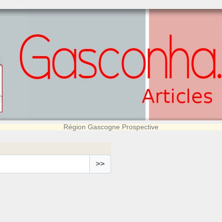
Région Gascogne Prospective
>>