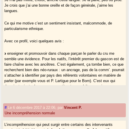
Je crois que j’ai une bonne oreille et de façon générale, j’aime les
langues.
Ce qui me motive c’est un sentiment insistant, malcommode, de
particularisme ethnique.
Avec ce profil, voici quelques avis :
enseigner et promouvoir dans chaque parçan le parler du cru me
semble une évidence. Pour les natifs, l’intérêt premier du gascon est de
faire chaîne avec les ancêtres. C’est également, ça tombe bien, ce que
recherchent bien des néo-ruraux : un ancrage, pas de la comm’. pourrait
s’attacher à identifier par pays des référents volontaires en matière de
parler (par exemple vous et P. Lartigue pour le Born). C’est eux qui
devraient orienter les cours aux petits et aux adultes, servir
d’interlocuteurs aux communes et intercos pour l’affichage de la langue.
parallèlement, en prenant plus de hauteur par rapport au terrain, ceux
#
Le 6 décembre 2017 à 22:06
,
par
Vincent P.
qui le souhaitent pourraient s’employer à faire vivre et connaître un
Une incompréhension normale
registre de langue à visée fédératrice, de communication entre
différents parçans. C’est ce registre qu’on aborderait directement avec
L’incompréhension qui peut surgir entre certains des intervenants
les néo-locuteurs "hors-sol" (gascons exilés, sans attaches, nomades,