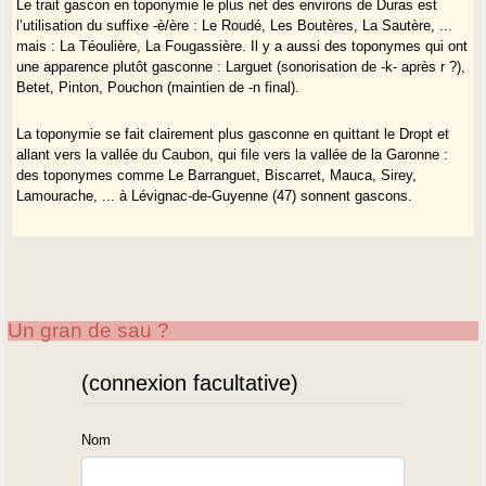
Le trait gascon en toponymie le plus net des environs de Duras est
l’utilisation du suffixe -è/ère : Le Roudé, Les Boutères, La Sautère, ...
mais : La Téoulière, La Fougassière. Il y a aussi des toponymes qui ont
une apparence plutôt gasconne : Larguet (sonorisation de -k- après r ?),
Betet, Pinton, Pouchon (maintien de -n final).
La toponymie se fait clairement plus gasconne en quittant le Dropt et
allant vers la vallée du Caubon, qui file vers la vallée de la Garonne :
des toponymes comme Le Barranguet, Biscarret, Mauca, Sirey,
Lamourache, ... à Lévignac-de-Guyenne (47) sonnent gascons.
Un gran de sau ?
(connexion facultative)
Nom