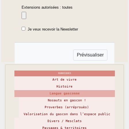
Extensions autorisées : toutes
Je veux recevoir la Newsletter
RUBRIQUES
Art de vivre
Histoire
Langue gasconne
Nosauts en gascon !
Proverbes (arréprouès)
Valorisation du gascon dans l’espace public
Divers / Mesclats
Paysages & territoires