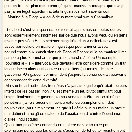
de gèir . No’ns « aduam « pas adara , vertat mes qui t’ac sab ?Que
puix en tot cas plan comprener çò qu’as escrivut a maugrat que n’auji
pas jamèi legut aqueths tractats lingusistics hòrt sabents com
« Martine à la Plage » o aquò deus marshmallows o Chamallow…
Et d’abord c’est vrai que nos opinions et approches de toutes sortes
sont essentiellement informées par ce que nous avons vécu ou en sens
inverse pas vécu.Et l’expérience singulière d’un « collectaire » est
assez particulière en matière linguistique pour amener assez
naturellement aux conclusions de Renaud.Encore qu’à sa manière il me
paraisse plus « tranchant » que je ne cherche à l’être.Un exemple
:pourquoi le « s » intervocalique devrait-il être considéré comme un trait
languedocien alors qu’il couvre un gros tiers (au moins) de l’aire
gasconne ?Un gascon commun dont j’espère la venue devrait pouvoir s’
accommoder de cette diversité.
.Mais enfin admettre des frontières n’a jamais signifié qu’il était toujours
interdit de les passer ,non ? C’est même un jeu plutôt stimulant pour
l’esprit finalement :le gascon n’a pas vocation à être un isolat où ne
pénètrerait jamais aucune influence extérieure,simplement il doit
pouvoir être ,tout simplement, ce que lui dénie plus ou moins un statut
mal défini et ambigû de dialecte de l’occitan ou d’ « interdépendance
d’aires linguistiques ».
Quant aux problèmes concrets en matière de vocabulaire par
exemple,je pense que les critères d’adoption de tel ou tel registre n’ont