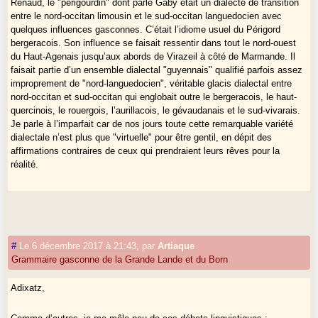
Renaud, le "périgourdin" dont parle Gaby était un dialecte de transition
entre le nord-occitan limousin et le sud-occitan languedocien avec
quelques influences gasconnes. C’était l’idiome usuel du Périgord
bergeracois. Son influence se faisait ressentir dans tout le nord-ouest
du Haut-Agenais jusqu’aux abords de Virazeil à côté de Marmande. Il
faisait partie d’un ensemble dialectal "guyennais" qualifié parfois assez
improprement de "nord-languedocien", véritable glacis dialectal entre
nord-occitan et sud-occitan qui englobait outre le bergeracois, le haut-
quercinois, le rouergois, l’aurillacois, le gévaudanais et le sud-vivarais.
Je parle à l’imparfait car de nos jours toute cette remarquable variété
dialectale n’est plus que "virtuelle" pour être gentil, en dépit des
affirmations contraires de ceux qui prendraient leurs rêves pour la
réalité.
#
Le 6 décembre 2017 à 21:43
,
par
Artiaque
Grammaire gasconne de la Grande Lande et du Born
Adixatz,