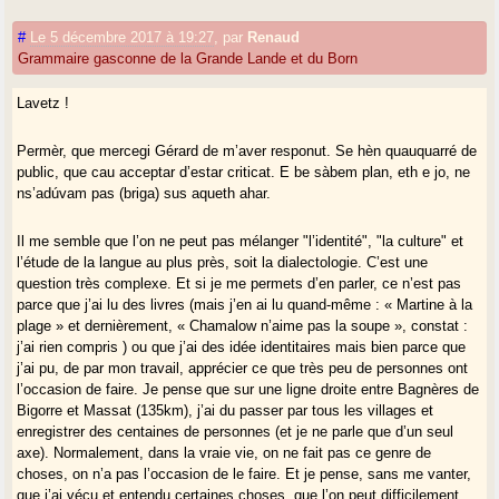
bien pourtant inclus dans ce continuum (dans la région du Fenouillède
et la partie occidentale du Roussillon pyrénéen) .Et même allons plus
#
Le 5 décembre 2017 à 19:27
,
par
Renaud
loin :à travers le Croissant mixte occitano-français n’y a-t-il pas un
Grammaire gasconne de la Grande Lande et du Born
continuum gallo-roman qui fut bien utile au XIXè siècle aux linguistes
déniant toute réelle particularité linguistique aux parlers d’oc pour des
Lavetz !
raisons purement politiques vraisemblablement ?Cela n’invalide quand
même pas la référence à une (ou des langues occitane(s) des deux
Permèr, que mercegi Gérard de m’aver responut. Se hèn quauquarré de
côtés de ce Croissant. Alors pourquoi pas pour le gascon également ?
public, que cau acceptar d’estar criticat. E be sàbem plan, eth e jo, ne
ns’adúvam pas (briga) sus aqueth ahar.
Ces considérations ont-elles cependant une portée réelle puisque
l’auteur de la Grammaire n’exclut pas en fin d’avant-propos un futur
Il me semble que l’on ne peut pas mélanger "l’identité", "la culture" et
« gascon unitaire » et reconnait que le gascon ,dont les parler
l’étude de la langue au plus près, soit la dialectologie. C’est une
« s’amenuisent et se normalisent » intégrera à l’avenir des formes
question très complexe. Et si je me permets d’en parler, ce n’est pas
aujourd’hui distinctes , d’une façon qu’il ne précise pas .Il a sans doute
parce que j’ai lu des livres (mais j’en ai lu quand-même : « Martine à la
raison d’ailleurs car si on aperçoit les motivations sociologiques de
plage » et dernièrement, « Chamalow n’aime pas la soupe », constat :
cette standardisation – la mobilité croissante et le mélange des
j’ai rien compris ) ou que j’ai des idée identitaires mais bien parce que
populations gasconnes entre elles sans parler d’autres mélanges tout
j’ai pu, de par mon travail, apprécier ce que très peu de personnes ont
aussi réels-, il est difficile d’en prévoir les modalités pratiques .Et
l’occasion de faire. Je pense que sur une ligne droite entre Bagnères de
comme lui on ne peut que favoriser une meilleure connaissance des
Bigorre et Massat (135km), j’ai du passer par tous les villages et
dialectes gascons actuels pour éviter toute normalisation influencée par
enregistrer des centaines de personnes (et je ne parle que d’un seul
des critères extérieurs au champ gascon .
axe). Normalement, dans la vraie vie, on ne fait pas ce genre de
choses, on n’a pas l’occasion de le faire. Et je pense, sans me vanter,
Je ne crois donc pas,si nos langues d’oc ont encore un avenir, que le
que j’ai vécu et entendu certaines choses, que l’on peut difficilement