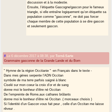
discussion et à la modestie.
Peut-être devrons-nous y arriver un jour mais ce sera « un nid à
Ensuite, l’étiquette Gascogne/gascon pour le fameux
emmerdes » pour parler poliment.
triangle, si elle entraîne logiquement qu’on étiquette sa
population comme "gasconne", ne doit pas forcer
chaque membre de cette population à se dire gascon
Non, pour celui qui met le nez dedans, d’un point de vue
et seulement gascon.
dialectologique, il n’y a pas de frontière entre le languedocien et le
gascon... Deux langues différentes ? Sur le papier, oui. Saurat est du
languedocien, Oust du gascon, pourtant Saurat a plus de différence
linguistiques avec Palavas en étant classé dans le même "truc"
qu’avec Oust, le gascon. On a dit ça aussi pour prouver l’absurdité de
terme "béanais" quand on parle de langue (Sauveterre plus proche de la
Chalosse que d’Urdos) mais ça marche aussi avec le reste...
#
Le 6 décembre 2017 à 08:38
,
par
Torné-Sarte
Grammaire gasconne de la Grande Lande et du Born
De ce fait, le gascon existe sans exister... Le gascon n’a pas de
" Hymne de la région Occitanie " -en Français dans le texte -
dialectes, c’est « l’indépendance des aires linguistiques » des parlers
Dans mes gènes serpente l’ADN Occitan
qui fait le gascon, pas le contraire. Et Théobald Lalanne l’avait bien
symbole de ma terre parfois saigné à blanc
senti. Après, on peut faire de l’identité et dans ce cas-là, oui, il y a la
Ciselé sur mon coeur la croix d’or et de sang
Gascogne, oui il y a le gascon mais mieux vaut ne pas rentrer trop
donne moi le bonheur d’être né Occitan
dans les détails... On a parlé de langue pluri-centrique. Comme je l’ai
De l’empreinte de Rome,aux cathares brûlants
déjà expliqué, pour moi, il n’y a pas de centre, ou, plutôt, le centre est
donne moi le bonheur d’être né Occitan .( morceaux choisis )
partout. Je dirais même que la langue est « omni-centrique ». J’ai
Si l’identité d’un Gascon vous fait peur , celle d’un Occitan me laisse
appris, dans la critique de mon livre par JJ Fénié sur Sud-Ouest (qui
rêveur .
m’accuse plus ou moins de « localisme ») que Jean-Louis Fossat