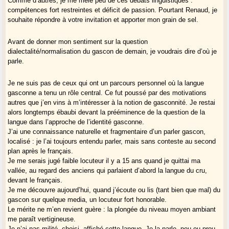
Comme d’autres, je me mêle peu de ces débats linguistiques :
compétences fort restreintes et déficit de passion. Pourtant Renaud, je
souhaite répondre à votre invitation et apporter mon grain de sel.
Avant de donner mon sentiment sur la question
dialectalité/normalisation du gascon de demain, je voudrais dire d’où je
parle.
Je ne suis pas de ceux qui ont un parcours personnel où la langue
gasconne a tenu un rôle central. Ce fut poussé par des motivations
autres que j’en vins à m’intéresser à la notion de gasconnité. Je restai
alors longtemps ébaubi devant la prééminence de la question de la
langue dans l’approche de l’identité gasconne.
J’ai une connaissance naturelle et fragmentaire d’un parler gascon,
localisé : je l’ai toujours entendu parler, mais sans conteste au second
plan après le français.
Je me serais jugé faible locuteur il y a 15 ans quand je quittai ma
vallée, au regard des anciens qui parlaient d’abord la langue du cru,
devant le français.
Je me découvre aujourd’hui, quand j’écoute ou lis (tant bien que mal) du
gascon sur quelque media, un locuteur fort honorable.
Le mérite ne m’en revient guère : la plongée du niveau moyen ambiant
me paraît vertigineuse.
Je n’ai pas milité, choisi, affiché cette langue. Je la parle, peu ou prou.