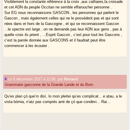
Visiblement la constante référence à la croix ,aux cathares,la croisade
parlait de l’occitan comme de la « langue de la tolérance » et même si
et cet ADN du peuple Occitan ne semble effaroucher personne .
c’est une considération à posteriori, je vois parfaitement ce qu’il voulait
Sur EG nous reconnaissons GASCON , les personnes qui parlent le
dire. Il n’y a pas plus métissé que la langue (franchement, je ne sais
Gascon , mais également celles qui ne le possèdent pas et qui sont
plus comment l’appeler) : influences au nord, au sud, à l’est, à l’ouest.
nées dans et hors de la Gascogne , et qui se reconnaissent Gascon
Et le village au dessus, idem. C’est aussi sans fin. Ouai,
...le spectre est large , on ne demande pas leur ADN aux gens , pas à
omnicentrique.
quelle croix ils prient , ...Esprit Gascon , c’est pour tout les Gascons ,
c’est la parole donnée aux GASCONS et il faudrait peut être
Voilà ma pensée un peu labyrinthique...
commencer à les écouter .
C’est ce qui me fait un peu peur dans ce mouvement « Esprit
Gascon », c’est cette identité... Moi, au final, je n’ai d’identité que la
mienne... Et encore... Donc, c’est certain, je ne serai probablement
jamais un porte-drapeau...
#
Le 6 décembre 2017 à 11:06
,
par
Renaud
Grammaire gasconne de la Grande Lande et du Born
Qu’es plan çò que’m disí, lo mon pleitei qu’es complicat... e atau, a le
vista bòrnia, n’atz pas comprés arré de çò que condèvi... Rai...