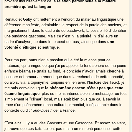
provient indubitablement de
la relation personnelle à la matière
allochtones...). Le travail de cet organe serait d’être l’interlocuteur des
première qu’est la langue
.
départements et régions, avant tout pour produire un audiovisuel+web
gascon.
Renaud et Gaby ont nettement à l’endroit du matériau linguistique une
déférence manifeste, admirable : le respect de la parole des anciens, et
la coexistence des deux registres, me semble moins techniquement
marginalement, dans le cadre de ce patchwork, la possibilité d’identifier
difficile que votre travail de collecteur vous le fait craindre. Elle
une tendance gasconne. Mais ce n’est ni la priorité, ni d’ailleurs un
demande d’une part la concorde entre les référents locaux et l’organe
cadre d’analyse, ce dans le respect de tous, ainsi que dans
une
fédérateur et d’autre part un vecteur médiatique. Dans ma modeste
volonté d’éthique scientifique
.
expérience, je crois que je saurais "corriger" mon parler assez
spontanément pour converser avec un gascon d’un autre dialecte,
surtout si j’ai une télé ou une radio pour apprendre les équivalences : je
Pour ma part, sans nier la passion qui a été la mienne pour ce
sais passer instantanément de "jou" à "you" et de "canda" à "canta",
matériau, qui a irrigué ce que j’ai pu appeler le fond sonore de ma jeune
assez rapidement j’ai pigé que "awé" = "wei" et "welyo"= "owlyo"...
enfance béarnaise (mais au fond, je concède n’avoir jamais cherché à
Comme le firent les grecs pendant si longtemps, comme le font encore
pousser cet amour autrement que dans la recherche de cette sonorité,
les italiens.
ou alors, via la toponymie, toujours en lien avec l’histoire des lieux), je
me suis convaincu que
le phénomène gascon n’était pas que cette
écume linguistique
, plus ou moins intense selon le métissage, ou tout
simplement le "climat" local, mais était bien plus que ça, à savoir la
trace d’un phénomène ethno-culturel primordial, indépassable dans le
contexte du dit "Sud-Ouest" de la France.
C’est ainsi, il y a eu des Gascons et une Gascogne. Et assez souvent,
je trouve que ces faits collent pas mal à un ressenti personnel, cette