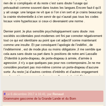
rien de si compliqués et du reste c’est sans doute l’usage qui
prévaudrait comme souvent dans toutes les langues.Encore faut-il qu’il
y ait usage :une langue ne vit que si l’on s’en sert et je crains beaucoup
la crainte révérentielle à s’en servir de qui n’aurait pas tous les codes
locaux voire hyperlocaux si ceux-ci devenaient une norme .
Dernier point ,le plus sensible psychologiquement sans doute :nos
sociétés occidentales post-modernes ont fini par connoter négativement
tout ce qui est identitaire au point que cet adjectif sonne maintenant
comme une insulte .Et par conséquent l’apologie de l’indéfini , de
l’indéterminé , est de mode plus ou moins obligatoire ;il me semble que
cela aura sans doute sa part dans ls positions de notre ami Lassalle
.D’identité à porte-drapeau, de porte-drapeau à armée, d’armée à
agression ,il n’y a que quelques pas pour nos contemporains.Je ne me
considère pourtant pas moi-même comme un porte-drapeau d’aucune
sorte .Au reste j’ai d’autres centres d’intérêts et d’autres engagement
que la matière gasconne et n’en suis nullement obsédé.Et je me verrais
mal entrainer si peu que ce soit mes compatriotes gascons dans une
aventure à la catalane à supposer que ce soit imaginable ! Renaud
parle d’Esprit gascon comme une sorte de repoussoir. Je m’en suis
#
Le 6 décembre 2017 à 16:41
,
par
Renaud
tenu jusqu’à présent à l’écart tout simplement par méfiance et hostilité
Grammaire gasconne de la Grande Lande et du Born
vis-à-vis de la pieuvre Facebook.Ce site est dans l’immédiateté et la
spontanéité des échanges ,l’expression rapide et brève donc parfois