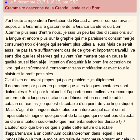
#
Le 5 décembre 2017 à 16:15
,
par
GSG
Grammaire gasconne de la Grande Lande et du Born
J’ai hésité à répondre à l’invitation de Renaud à revenir sur son avant -
propos à la Grammaire gasconne de la Grance Lande et du Born
.Comme plusieurs d’entre nous, je suis un peu las des discussions sur
la langue et encore plus sur la graphie qui me paraissent consommer(et
consumer) trop d’énergie qui seraient plus utiles ailleurs.Mais ce serait
aussi ne pas faire suffisamment cas de ce gros et important travail.Il va
sans dire que les réserves qui suivent n’en mettent pas en cause la
qualité :aussi bien ai-je l’intention d’acquérir à la première occasion ce
livre ,qui est sûrement à consommer sans modération et avec tout le
plaisir et le profit possibles.
C’est bien cet avant-propos qui pose problème ,multiplement.
Il commence par poser en principe que « les langues occitanes sont
dialectales ».Soit pour le pluriel et l’appartenance collective (encore que
ce terme de « langues occitanes » définissent un ensemble où le
catalan est exclus ,ce qui est discutable d’un point de vue linguistique)
.Mais s’agit-il de langues dialectales par nature auquel cas il serait
impossible d’imaginer quelque état de la langue qui ne soit pas dialectal
ou d’une situation socio-historique momentanée(certes durable !) ?
L’auteur explique bien ce que signifie cette nature dialectale
:l’appartenance à un continuum occitano-roman dans lequel il est
impossible ou à tout le moins arbitraire de trancher,rejoignant en cela un