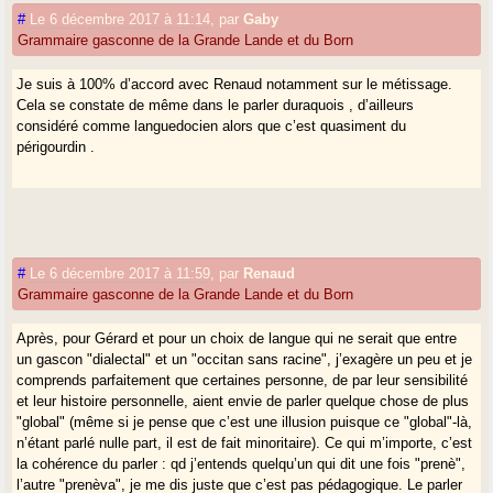
#
Le 6 décembre 2017 à 11:14
,
par
Gaby
Grammaire gasconne de la Grande Lande et du Born
Je suis à 100% d’accord avec Renaud notamment sur le métissage.
Cela se constate de même dans le parler duraquois , d’ailleurs
considéré comme languedocien alors que c’est quasiment du
périgourdin .
#
Le 6 décembre 2017 à 11:59
,
par
Renaud
Grammaire gasconne de la Grande Lande et du Born
Après, pour Gérard et pour un choix de langue qui ne serait que entre
un gascon "dialectal" et un "occitan sans racine", j’exagère un peu et je
comprends parfaitement que certaines personne, de par leur sensibilité
et leur histoire personnelle, aient envie de parler quelque chose de plus
"global" (même si je pense que c’est une illusion puisque ce "global"-là,
n’étant parlé nulle part, il est de fait minoritaire). Ce qui m’importe, c’est
la cohérence du parler : qd j’entends quelqu’un qui dit une fois "prenè",
l’autre "prenèva", je me dis juste que c’est pas pédagogique. Le parler