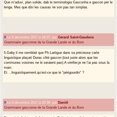
sans doute réductrice d’après ce que j’en ai vu.Mais il a réveillé
Que m’aduvi, plan solide, dab le terminologia Gasconha e gascon per le
d’évidentes capacités créatrices comme les journées de Samatan l’ont
lenga. Mes que disi les causas ne son pas tan simplas.
montré et il est sans doute une des meilleures nouvelles concernant les
pays gascons de ces dernières années.Il ne contient rien de plus
potentiellement dangereux (un peu moins même !)que le discours
occitaniste auquel fait allusion Pierre TS dans son post ci-
dessus,alternant au fil des temps et des modes idéologiques, exaltation
obligatoire de l’épopée cathare et ouverture mondialiste bien pensante
#
Le 6 décembre 2017 à 18:07
,
par
Gerard Saint-Gaudens
n’engageant pas à grand chose.
Grammaire gasconne de la Grande Lande et du Born
5.Gaby:il me semblait que Ph.Lartigue dans sa précieuse carte
linguistique plaçait Duras côté gascon (tout juste alors que les
communes voisines ne le seraient pas).A vérifier,je ne l’ai pas sous la
main.
Et ...linguistiquement,qu’est-ce que le "périgourdin" ?
#
Le 6 décembre 2017 à 20:38
,
par
Danièl
Grammaire gasconne de la Grande Lande et du Born