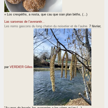
« Los crespèths, a nosta, que cau que sian plan bèths, (…)
Las sarsenas de l’averanèr...
Les noms gascons du long chaton du noisetier et de l’aulne.
7 février
,
par
VERDIER Gilles
"Au mes de heurèr, los averanèrs e los vèrns qu’an (…)