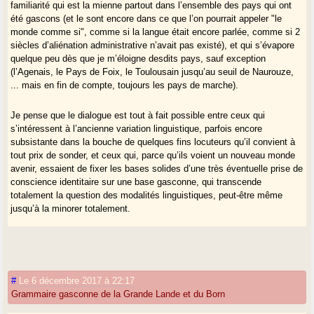
familiarité qui est la mienne partout dans l’ensemble des pays qui ont
été gascons (et le sont encore dans ce que l’on pourrait appeler "le
monde comme si", comme si la langue était encore parlée, comme si 2
siècles d’aliénation administrative n’avait pas existé), et qui s’évapore
quelque peu dès que je m’éloigne desdits pays, sauf exception
(l’Agenais, le Pays de Foix, le Toulousain jusqu’au seuil de Naurouze,
... mais en fin de compte, toujours les pays de marche).
Je pense que le dialogue est tout à fait possible entre ceux qui
s’intéressent à l’ancienne variation linguistique, parfois encore
subsistante dans la bouche de quelques fins locuteurs qu’il convient à
tout prix de sonder, et ceux qui, parce qu’ils voient un nouveau monde
avenir, essaient de fixer les bases solides d’une très éventuelle prise de
conscience identitaire sur une base gasconne, qui transcende
totalement la question des modalités linguistiques, peut-être même
jusqu’à la minorer totalement.
Dialogue, oui, sans exiger de quiconque ne le souhaiterait pas de porter
un drapeau. Chacun sera plus ou moins sensible aux questions
identitaires.
Je crois que le siècle qui débute y sera fort sensible.
#
Le 6 décembre 2017 à 22:17
Grammaire gasconne de la Grande Lande et du Born