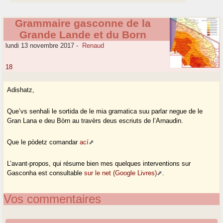
Grammaire gasconne de la
Grande Lande et du Born
lundi 13 novembre 2017
-
Renaud
18
Adishatz,
Que’vs senhali le sortida de le mia gramatica suu parlar negue de le
Gran Lana e deu Bòrn au travèrs deus escriuts de l’Arnaudin.
Que le pòdetz comandar
ací
L’avant-propos, qui résume bien mes quelques interventions sur
Gasconha est consultable
sur le net (Google Livres)
.
Vos commentaires