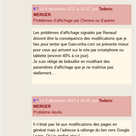
#
^
Le 6 décembre 2017 à 16:17
,
par
Tederic
MERGER
Problèmes d’affichage par Chrome ou d’autres
Les problèmes d’affichage signalés par Renaud
doivent être la conséquence des modifications que je
fais pour tenter que Gasconha.com se présente mieux
pour ceux qui arrivent sur le site par smartphone ou
tablette (environ 40% à ce jour).
Je suis obligé de bidouiller en modifiant des
paramètres d’affichage que je ne maîtrise pas
réellement...
#
^
Le 8 décembre 2017 à 10:49
,
par
Tederic
MERGER
Problème résolu
Il n’était pas lié aux modifications des pages en
général mais à l’adresse à rallonge du lien vers Google
Livres. Qu’ac preferi atau !