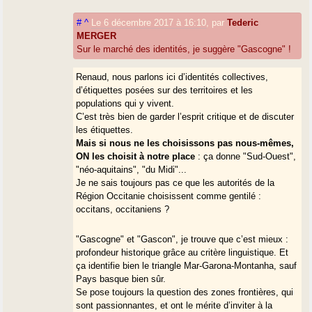
dis "sonar" ?
#
^
Le 6 décembre 2017 à 16:10
,
par
Tederic
Mimizan est-il plus gascon que Biscarrosse parce qu’on dit
MERGER
systématiquement « ua » et eux « una » ?
Sur le marché des identités, je suggère "Gascogne" !
Il n’y a pas de réponse. Comme il n’y a pas de définition claire, précise
Renaud, nous parlons ici d’identités collectives,
et satisfaisante de la "langue". Je le dis dans l’avant-propos "définir un
d’étiquettes posées sur des territoires et les
dialecte, c’est en fin de compte, trancher dans le lard". Alors, je ne dis
populations qui y vivent.
pas qu’il est impossible d’élaborer un parler gascon "central" mais que
C’est très bien de garder l’esprit critique et de discuter
si on le fait, il ne pourra être justifié que pour des raisons identitaires et
les étiquettes.
pas linguistiques. Parce que "hasèva" est aussi gascon que hadia" :
Mais si nous ne les choisissons pas nous-mêmes,
HASÈVA : h = 1 point, s intervoc = 0 point car trait du languedocien,
ON les choisit à notre place
: ça donne "Sud-Ouest",
èva = 1 point / HADIA : h= 1 point, d intervoc 1 point (typique du
"néo-aquitains", "du Midi"...
gascon), ia = 0 point, trait du languedocien. Et ça, des centaines, des
Je ne sais toujours pas ce que les autorités de la
milliers de fois !! Sans compter le pire, en fin de compte, le lexique.
Région Occitanie choisissent comme gentilé :
"On prendrait le lexique du girondin pour la vigne, le yrénéen pour la
occitans, occitaniens ?
montagne, etc..." C’est très candide... Le girondin mais où ? Croyez-
vous que le vocabuulaire de la vigne soit uniforme en Gironde ? Et puis,
"Gascogne" et "Gascon", je trouve que c’est mieux :
est-on bien sûr que c’est un vocabulaire autochtone, on faisait du vin
profondeur historique grâce au critère linguistique. Et
partout en Gascogne. Vocabulaire du pastoralisme ? Pas de problème !
ça identifie bien le triangle Mar-Garona-Montanha, sauf
Le « pyrénéen » mais d’où ? De Béarn, de Bigorre, du Comminge, du
Pays basque bien sûr.
Couserans ? Du Béarn. Bon. Ne demandons pas pourquoi, du Béarn,
Se pose toujours la question des zones frontières, qui
très bien. Vallée d’Aspe ? Barétous ? Ossau ? C’est sans fin...
sont passionnantes, et ont le mérite d’inviter à la