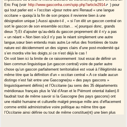
Eric Fraj (voir
http://www.gasconha.com/spip.php?article2914
) pour
qui tout parler est « l’occitan »(pour notre ami Renaud « une langue
occitane » quoiqu’à la fin de son propos il revienne bien à une
désignation unique ).Aussi ajoute-t-il , « si l’on élit un gascon central on
sort le gascon de son ensemble occitan… »( pourquoi donc, grands
dieux ?).Et d’ajouter qu’au-delà du gascon proprement dit il n’y a pas
« un néant ».Non bien sûr,il n’y pas le néant simplement une autre
langue,sœur bien entendu mais autre.Le refus des frontières de toute
nature est décidemment un des signes clairs d’une post-modernité qui
s’en mordra vite les doigts,si ce n’est déjà le cas !
On voit bien ici la limite de ce raisonnement :tout essai de définir un
bien commun linguistique (un gascon central) voire de parler autre
chose qu’un gascon parfaitement territorialisé est voué à l’illégitimité au
même titre que la définition d’un « occitan central ».A ce stade aucun
distingo n’est fait entre une Gascogne(ou « des pays gascons »
linguistiquement définis) et l’Occitanie (au sens des 35 départements
méridionaux français plus le Val d’Aran et le Piémont oriental italien).Il
faudrait tout de même savoir si la Gascogne (les pays gascons) ont
une réalité humaine et culturelle malgré presque mille ans d’effacement
comme entité administrative voire politique au même titre que
l’Occitanie ainsi définie ou tout de même constitue(nt) une bien plus
forte réalité. Et par ailleurs pourquoi limiter le continuum auquel on se
réfère aux langues occitanes ? Les territoires de langues catalanes sont