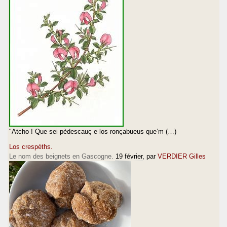
"Atcho ! Que sei pèdescauç e los ronçabueus que’m (…)
Los crespèths.
Le nom des beignets en Gascogne.
19 février
, par
VERDIER Gilles