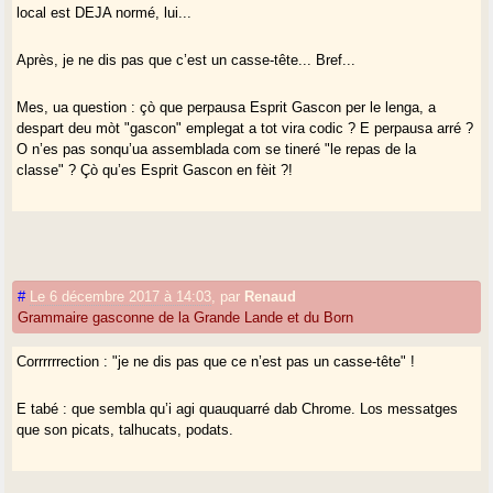
local est DEJA normé, lui...
Après, je ne dis pas que c’est un casse-tête... Bref...
Mes, ua question : çò que perpausa Esprit Gascon per le lenga, a
despart deu mòt "gascon" emplegat a tot vira codic ? E perpausa arré ?
O n’es pas sonqu’ua assemblada com se tineré "le repas de la
classe" ? Çò qu’es Esprit Gascon en fèit ?!
#
Le 6 décembre 2017 à 14:03
,
par
Renaud
Grammaire gasconne de la Grande Lande et du Born
Corrrrrrection : "je ne dis pas que ce n’est pas un casse-tête" !
E tabé : que sembla qu’i agi quauquarré dab Chrome. Los messatges
que son picats, talhucats, podats.