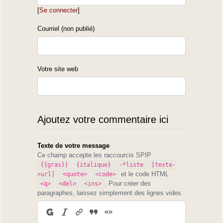
[
Se connecter
]
Courriel (non publié)
Votre site web
Ajoutez votre commentaire ici
Texte de votre message
Ce champ accepte les raccourcis SPIP
{{gras}}
{italique}
-*liste
[texte-
et le code HTML
>url]
<quote>
<code>
. Pour créer des
<q>
<del>
<ins>
paragraphes, laissez simplement des lignes vides.