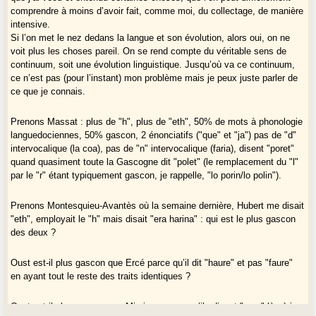
seul choix soit entre « une langue occitane parlée n’importe comment et
comprendre à moins d’avoir fait, comme moi, du collectage, de manière
n’importe où ou un occitan dialectalisé et rigoureux » :un gascon
intensive.
commun flexible ,souple et enrichi de tous les meilleurs apports de ses
Si l’on met le nez dedans la langue et son évolution, alors oui, on ne
dialectes devrait bien avoir sa place et l’emporter dans nos région sur
voit plus les choses pareil. On se rend compte du véritable sens de
les deux premières hypothèses .
continuum, soit une évolution linguistique. Jusqu’où va ce continuum,
ce n’est pas (pour l’instant) mon problème mais je peux juste parler de
ce que je connais.
Prenons Massat : plus de "h", plus de "eth", 50% de mots à phonologie
languedociennes, 50% gascon, 2 énonciatifs ("que" et "ja") pas de "d"
intervocalique (la coa), pas de "n" intervocalique (faria), disent "poret"
quand quasiment toute la Gascogne dit "polet" (le remplacement du "l"
par le "r" étant typiquement gascon, je rappelle, "lo porin/lo polin").
Prenons Montesquieu-Avantès où la semaine dernière, Hubert me disait
"eth", employait le "h" mais disait "era harina" : qui est le plus gascon
des deux ?
Oust est-il plus gascon que Ercé parce qu’il dit "haure" et pas "faure"
en ayant tout le reste des traits identiques ?
Oust est-il plus gascon que Mimizan parce qu’ils disent "soar" là où je