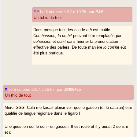
#
^
Le 6 octobre 2017 à 19:26
,
par
PJM
Un tchic de tout
Dans presque tous les cas le
n.h
est inutile.
Con.hession, lo co.hit
pouvant être remplacés par
cohession
et
cohit
sans heurter la prononciation
effective des parlers. De toute manière
lo con’hit
eût
été plus pratique.
#
Le 6 octobre 2017 à 16:07
,
par
32406465
Un thic de tout
Merci GSG. Cela me faisait plaisir voir que le gascon (et le catalan) être
qualifié de langue régionale dans le figaro !
Une question sur le son r en gascon. Il est roulé et il y aurait 2 sons rr
et r.