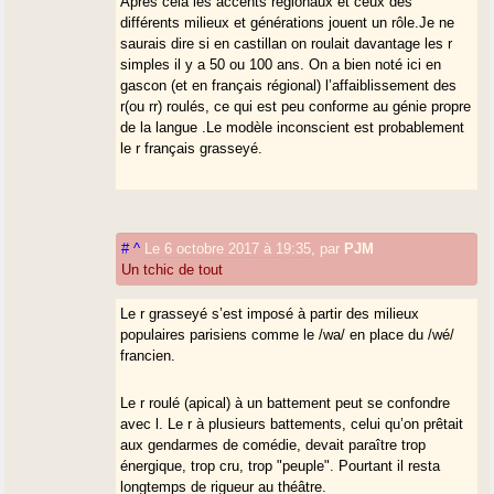
Après cela les accents régionaux et ceux des
différents milieux et générations jouent un rôle.Je ne
saurais dire si en castillan on roulait davantage les r
simples il y a 50 ou 100 ans. On a bien noté ici en
gascon (et en français régional) l’affaiblissement des
r(ou rr) roulés, ce qui est peu conforme au génie propre
de la langue .Le modèle inconscient est probablement
le r français grasseyé.
#
^
Le 6 octobre 2017 à 19:35
,
par
PJM
Un tchic de tout
Le r grasseyé s’est imposé à partir des milieux
populaires parisiens comme le /wa/ en place du /wé/
francien.
Le r roulé (apical) à un battement peut se confondre
avec l. Le r à plusieurs battements, celui qu’on prêtait
aux gendarmes de comédie, devait paraître trop
énergique, trop cru, trop "peuple". Pourtant il resta
longtemps de rigueur au théâtre.