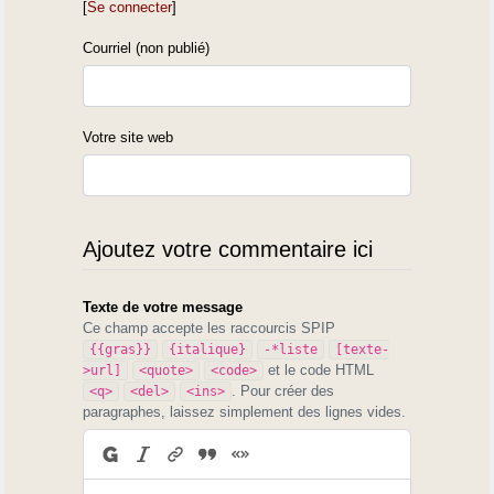
[
Se connecter
]
Courriel (non publié)
Votre site web
Ajoutez votre commentaire ici
Texte de votre message
Ce champ accepte les raccourcis SPIP
{{gras}}
{italique}
-*liste
[texte-
et le code HTML
>url]
<quote>
<code>
. Pour créer des
<q>
<del>
<ins>
paragraphes, laissez simplement des lignes vides.