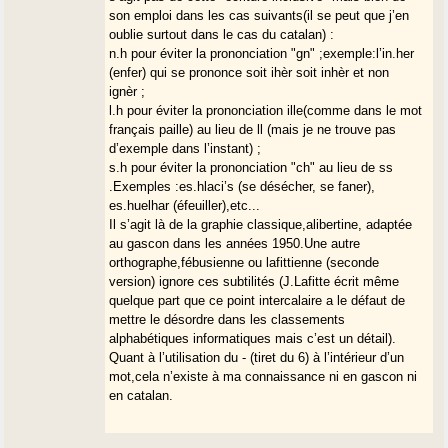
son emploi dans les cas suivants(il se peut que j’en
oublie surtout dans le cas du catalan) :
n.h pour éviter la prononciation "gn" ;exemple:l’in.her
(enfer) qui se prononce soit ihèr soit inhèr et non
ignèr ;
l.h pour éviter la prononciation ille(comme dans le mot
français paille) au lieu de ll (mais je ne trouve pas
d’exemple dans l’instant) ;
s.h pour éviter la prononciation "ch" au lieu de ss
.Exemples :es.hlaci’s (se désécher, se faner),
es.huelhar (éfeuiller),etc...
Il s’agit là de la graphie classique,alibertine, adaptée
au gascon dans les années 1950.Une autre
orthographe,fébusienne ou lafittienne (seconde
version) ignore ces subtilités (J.Lafitte écrit même
quelque part que ce point intercalaire a le défaut de
mettre le désordre dans les classements
alphabétiques informatiques mais c’est un détail).
Quant à l’utilisation du - (tiret du 6) à l’intérieur d’un
mot,cela n’existe à ma connaissance ni en gascon ni
en catalan.