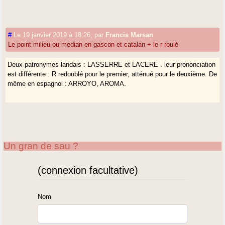
#
Le 19 janvier 2019 à 18:26
,
par
Francis Marsan
Le point milieu ou median en gascon et catalan + le r roulé
Deux patronymes landais : LASSERRE et LACERE . leur prononciation
est différente : R redoublé pour le premier, atténué pour le deuxième. De
même en espagnol : ARROYO, AROMA.
Un gran de sau ?
(connexion facultative)
Nom