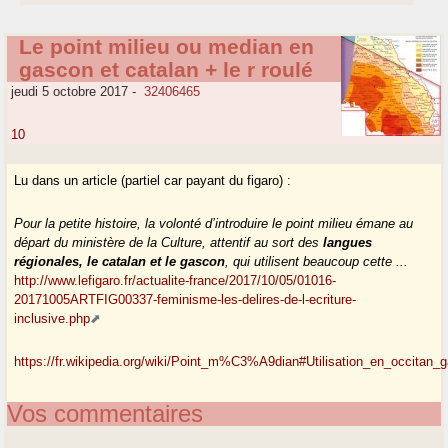
Le point milieu ou median en
gascon et catalan + le r roulé
jeudi 5 octobre 2017
-
32406465
10
Lu dans un article (partiel car payant du figaro) :
Pour la petite histoire, la volonté d’introduire le point milieu émane au
départ du ministère de la Culture, attentif au sort des
langues
régionales, le catalan et le gascon
, qui utilisent beaucoup cette ...
http://www.lefigaro.fr/actualite-france/2017/10/05/01016-
20171005ARTFIG00337-feminisme-les-delires-de-l-ecriture-
inclusive.php
https://fr.wikipedia.org/wiki/Point_m%C3%A9dian#Utilisation_en_occitan_
Vos commentaires