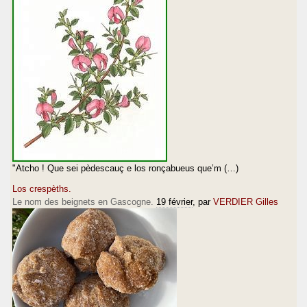
"Atcho ! Que sei pèdescauç e los ronçabueus que’m (…)
Los crespèths.
Le nom des beignets en Gascogne.
19 février
, par
VERDIER Gilles