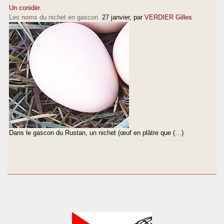
Un conidèr.
Les noms du nichet en gascon.
27 janvier
, par
VERDIER Gilles
Dans le gascon du Rustan, un nichet (œuf en plâtre que (…)