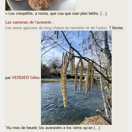
« Los crespèths, a nosta, que cau que sian plan bèths, (…)
Las sarsenas de l’averanèr...
Les noms gascons du long chaton du noisetier et de l’aulne.
7 février
,
par
VERDIER Gilles
"Au mes de heurèr, los averanèrs e los vèrns qu’an (…)