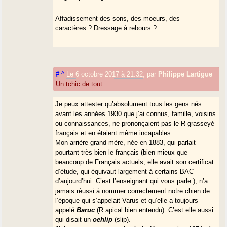
Affadissement des sons, des moeurs, des
caractères ? Dressage à rebours ?
#
^
Le 6 octobre 2017 à 21:32
,
par
Philippe Lartigue
Un tchic de tout
Je peux attester qu’absolument tous les gens nés
avant les années 1930 que j’ai connus, famille, voisins
ou connaissances, ne prononçaient pas le R grasseyé
français et en étaient même incapables.
Mon arrière grand-mère, née en 1883, qui parlait
pourtant très bien le français (bien mieux que
beaucoup de Français actuels, elle avait son certificat
d’étude, qui équivaut largement à certains BAC
d’aujourd’hui. C’est l’enseignant qui vous parle.), n’a
jamais réussi à nommer correctement notre chien de
l’époque qui s’appelait Varus et qu’elle a toujours
appelé
Baruc
(R apical bien entendu). C’est elle aussi
qui disait un
oehlip
(slip).