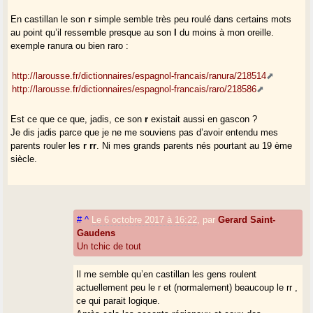
En castillan le son
r
simple semble très peu roulé dans certains mots
au point qu’il ressemble presque au son
l
du moins à mon oreille.
exemple ranura ou bien raro :
http://larousse.fr/dictionnaires/espagnol-francais/ranura/218514
http://larousse.fr/dictionnaires/espagnol-francais/raro/218586
Est ce que ce que, jadis, ce son
r
existait aussi en gascon ?
Je dis jadis parce que je ne me souviens pas d’avoir entendu mes
parents rouler les
r rr
. Ni mes grands parents nés pourtant au 19 ème
siècle.
#
^
Le 6 octobre 2017 à 16:22
,
par
Gerard Saint-
Gaudens
Un tchic de tout
Il me semble qu’en castillan les gens roulent
actuellement peu le r et (normalement) beaucoup le rr ,
ce qui parait logique.