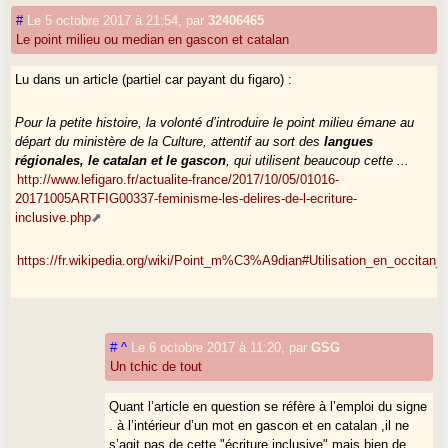
#
Le 5 octobre 2017 à 21:54
,
par
32406465
Le point milieu ou median en gascon et catalan
Lu dans un article (partiel car payant du figaro) :
Pour la petite histoire, la volonté d’introduire le point milieu émane au
départ du ministère de la Culture, attentif au sort des
langues
régionales, le catalan et le gascon
, qui utilisent beaucoup cette ...
http://www.lefigaro.fr/actualite-france/2017/10/05/01016-
20171005ARTFIG00337-feminisme-les-delires-de-l-ecriture-
inclusive.php
https://fr.wikipedia.org/wiki/Point_m%C3%A9dian#Utilisation_en_occitan
#
^
Le 6 octobre 2017 à 11:20
,
par
GSG
Un tchic de tout
Quant l’article en question se réfère à l’emploi du signe
. à l’intérieur d’un mot en gascon et en catalan ,il ne
s’agit pas de cette "écriture inclusive" mais bien de