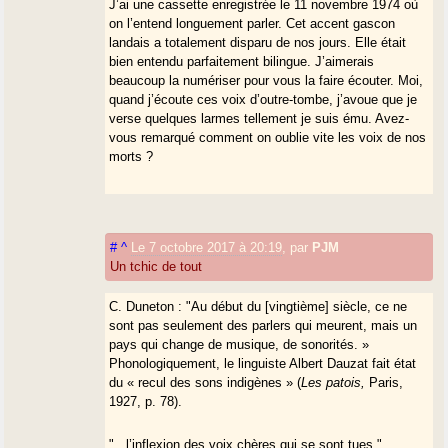
J’ai une cassette enregistrée le 11 novembre 1974 où
on l’entend longuement parler. Cet accent gascon
landais a totalement disparu de nos jours. Elle était
bien entendu parfaitement bilingue. J’aimerais
beaucoup la numériser pour vous la faire écouter. Moi,
quand j’écoute ces voix d’outre-tombe, j’avoue que je
verse quelques larmes tellement je suis ému. Avez-
vous remarqué comment on oublie vite les voix de nos
morts ?
#
^
Le 7 octobre 2017 à 20:19
,
par
PJM
Un tchic de tout
C. Duneton : "Au début du [vingtième] siècle, ce ne
sont pas seulement des parlers qui meurent, mais un
pays qui change de musique, de sonorités. »
Phonologiquement, le linguiste Albert Dauzat fait état
du « recul des sons indigènes » (
Les patois,
Paris,
1927, p. 78).
"...l’inflexion des voix chères qui se sont tues."