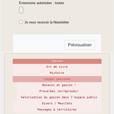
Extensions autorisées : toutes
Je veux recevoir la Newsletter
RUBRIQUES
Art de vivre
Histoire
Langue gasconne
Nosauts en gascon !
Proverbes (arréprouès)
Valorisation du gascon dans l’espace public
Divers / Mesclats
Paysages & territoires