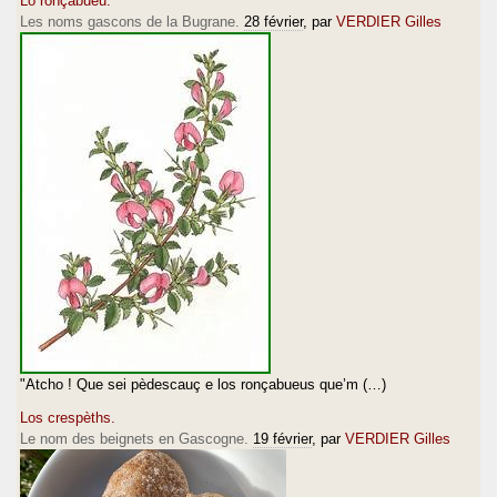
Lo ronçabueu.
Les noms gascons de la Bugrane.
28 février
, par
VERDIER Gilles
"Atcho ! Que sei pèdescauç e los ronçabueus que’m (…)
Los crespèths.
Le nom des beignets en Gascogne.
19 février
, par
VERDIER Gilles