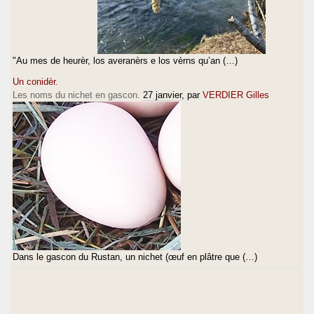
"Au mes de heurèr, los averanèrs e los vèrns qu’an (…)
Un conidèr.
Les noms du nichet en gascon.
27 janvier
, par
VERDIER Gilles
Dans le gascon du Rustan, un nichet (œuf en plâtre que (…)