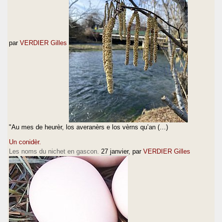
par
VERDIER Gilles
"Au mes de heurèr, los averanèrs e los vèrns qu’an (…)
Un conidèr.
Les noms du nichet en gascon.
27 janvier
, par
VERDIER Gilles