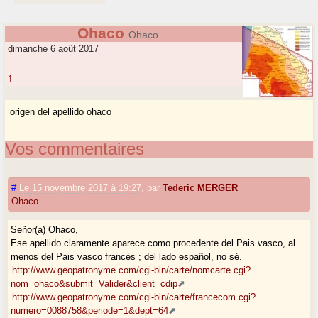
Ohaco
Ohaco
dimanche 6 août 2017
1
origen del apellido ohaco
Vos commentaires
#
Le 15 novembre 2017 à 19:27
,
par
Tederic MERGER
Ohaco
Señor(a) Ohaco,
Ese apellido claramente aparece como procedente del Pais vasco, al
menos del Pais vasco francés ; del lado español, no sé.
http://www.geopatronyme.com/cgi-bin/carte/nomcarte.cgi?
nom=ohaco&submit=Valider&client=cdip
http://www.geopatronyme.com/cgi-bin/carte/francecom.cgi?
numero=0088758&periode=1&dept=64