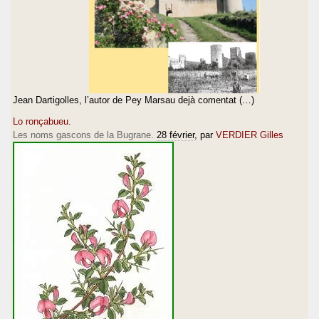
Jean Dartigolles, l’autor de Pey Marsau dejà comentat (…)
Lo ronçabueu.
Les noms gascons de la Bugrane.
28 février
, par
VERDIER Gilles