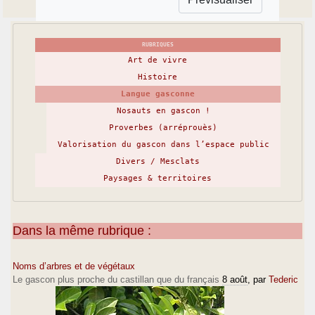
RUBRIQUES
Art de vivre
Histoire
Langue gasconne
Nosauts en gascon !
Proverbes (arréprouès)
Valorisation du gascon dans l’espace public
Divers / Mesclats
Paysages & territoires
Dans la même rubrique :
Noms d’arbres et de végétaux
Le gascon plus proche du castillan que du français
8 août
, par
Tederic