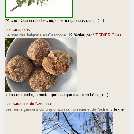
"Atcho ! Que sei pèdescauç e los ronçabueus que’m (…)
Los crespèths.
Le nom des beignets en Gascogne.
19 février
, par
VERDIER Gilles
« Los crespèths, a nosta, que cau que sian plan bèths, (…)
Las sarsenas de l’averanèr...
Les noms gascons du long chaton du noisetier et de l’aulne.
7 février
,