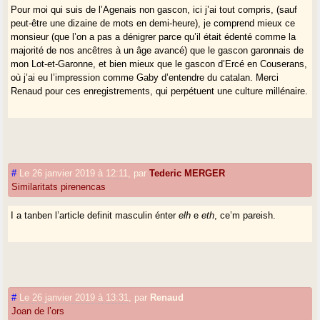
Pour moi qui suis de l’Agenais non gascon, ici j’ai tout compris, (sauf
peut-être une dizaine de mots en demi-heure), je comprend mieux ce
monsieur (que l’on a pas a dénigrer parce qu’il était édenté comme la
majorité de nos ancêtres à un âge avancé) que le gascon garonnais de
mon Lot-et-Garonne, et bien mieux que le gascon d’Ercé en Couserans,
où j’ai eu l’impression comme Gaby d’entendre du catalan. Merci
Renaud pour ces enregistrements, qui perpétuent une culture millénaire.
#
Le 26 janvier 2019 à 12:11
,
par
Tederic MERGER
Similaritats pirenencas
I a tanben l’article definit masculin énter
elh
e
eth
, ce’m pareish.
#
Le 26 janvier 2019 à 13:31
,
par
Renaud
Joan de l’ors