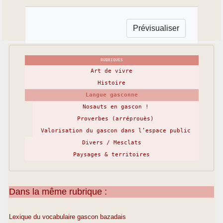
RUBRIQUES
Art de vivre
Histoire
Langue gasconne
Nosauts en gascon !
Proverbes (arréprouès)
Valorisation du gascon dans l’espace public
Divers / Mesclats
Paysages & territoires
Dans la même rubrique :
Lexique du vocabulaire gascon bazadais