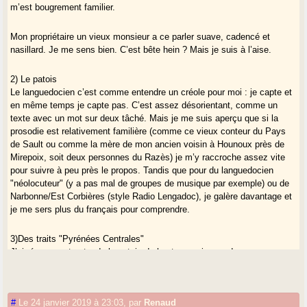
m’est bougrement familier.
Mon propriétaire un vieux monsieur a ce parler suave, cadencé et
nasillard. Je me sens bien. C’est bête hein ? Mais je suis à l’aise.
2) Le patois
Le languedocien c’est comme entendre un créole pour moi : je capte et
en même temps je capte pas. C’est assez désorientant, comme un
texte avec un mot sur deux tâché. Mais je me suis aperçu que si la
prosodie est relativement familière (comme ce vieux conteur du Pays
de Sault ou comme la mère de mon ancien voisin à Hounoux près de
Mirepoix, soit deux personnes du Razès) je m’y raccroche assez vite
pour suivre à peu près le propos. Tandis que pour du languedocien
"néolocuteur" (y a pas mal de groupes de musique par exemple) ou de
Narbonne/Est Corbières (style Radio Lengadoc), je galère davantage et
je me sers plus du français pour comprendre.
3)Des traits "Pyrénées Centrales"
J’ai récemment entendu le patois du haut comminges, du couserans.
Ils ont déjà pas mal de trucs "étranges" pour moi, dont certains les
rapprochent de cet Audois "pyrénéen". La conjugaison de l’imparfait ou
la négation avec cap par exemple.
#
Le 24 janvier 2019 à 23:03
,
par
Renaud