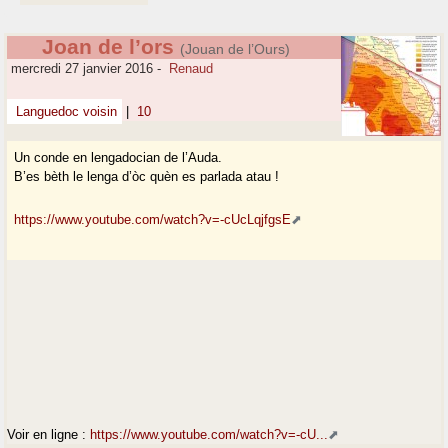
Joan de l’ors
(Jouan de l’Ours)
mercredi 27 janvier 2016
-
Renaud
Languedoc voisin
|
10
Un conde en lengadocian de l’Auda.
B’es bèth le lenga d’òc quèn es parlada atau !
https://www.youtube.com/watch?v=-cUcLqjfgsE
Voir en ligne :
https://www.youtube.com/watch?v=-cU...