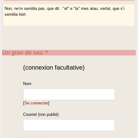
Non, ne’m sembla pas, que dit : "el" e "la" mes atau, vertat, que s’i
sembla hòrt.
Un gran de sau ?
(connexion facultative)
Nom
[
Se connecter
]
Courriel (non publié)