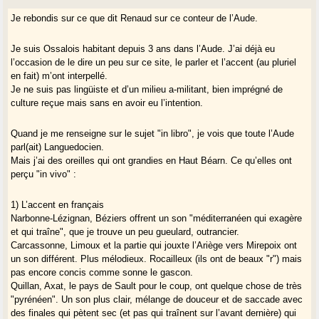
Je rebondis sur ce que dit Renaud sur ce conteur de l’Aude.
Je suis Ossalois habitant depuis 3 ans dans l’Aude. J’ai déjà eu
l’occasion de le dire un peu sur ce site, le parler et l’accent (au pluriel
en fait) m’ont interpellé.
Je ne suis pas lingüiste et d’un milieu a-militant, bien imprégné de
culture reçue mais sans en avoir eu l’intention.
Quand je me renseigne sur le sujet "in libro", je vois que toute l’Aude
parl(ait) Languedocien.
Mais j’ai des oreilles qui ont grandies en Haut Béarn. Ce qu’elles ont
perçu "in vivo" :
1) L’accent en français
Narbonne-Lézignan, Béziers offrent un son "méditerranéen qui exagère
et qui traîne", que je trouve un peu gueulard, outrancier.
Carcassonne, Limoux et la partie qui jouxte l’Ariège vers Mirepoix ont
un son différent. Plus mélodieux. Rocailleux (ils ont de beaux "r") mais
pas encore concis comme sonne le gascon.
Quillan, Axat, le pays de Sault pour le coup, ont quelque chose de très
"pyrénéen". Un son plus clair, mélange de douceur et de saccade avec
des finales qui pètent sec (et pas qui traînent sur l’avant dernière) qui