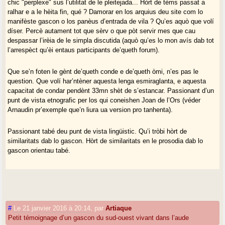
chic "perplexe" sus l’utilitat de le pleitejada... Hòrt de tèms passat a
ralhar e a le hèita fin, qué ? Damorar en los arquius deu site com lo
manifèste gascon o los panèus d’entrada de vila ? Qu’es aquò que volí
díser. Percè autament tot que sèrv o que pòt servir mes que cau
despassar l’irèia de le simpla discutida (aquò qu’es lo mon avís dab tot
l’arrespèct qu’èi entaus participants de’queth forum).
Que se’n foten le gènt de’queth conde e de’queth òmi, n’es pas le
question. Que volí har’ntèner aquesta lenga esmiraglanta, e aquesta
capacitat de condar pendènt 33mn shèt de s’estancar. Passionant d’un
punt de vista etnografic per los qui coneishen Joan de l’Ors (véder
Arnaudin pr’exemple que’n liura ua version pro tanhenta).
Passionant tabé deu punt de vista lingüistic. Qu’i tròbi hòrt de
similaritats dab lo gascon. Hòrt de similaritats en le prosodia dab lo
gascon orientau tabé.
#
Le 21 janvier 2016 à 20:14
,
par
Artiaque
Petit témoignage d’un gascon du sud-ouest vivant dans l’aude