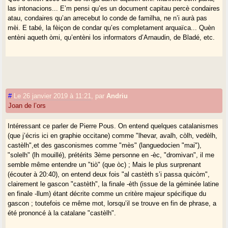
las intonacions... E’m pensi qu’es un document capitau percè condaires
atau, condaires qu’an arrecebut lo conde de familha, ne n’i aurà pas
mèi. E tabé, la fèiçon de condar qu’es completament arquaïca... Quèn
entèni aqueth òmi, qu’entèni los informators d’Arnaudin, de Bladé, etc.
#
Le 26 janvier 2019 à 11:21
,
par
Andriu
Joan de l’ors
Intéressant ce parler de Pierre Pous. On entend quelques catalanismes
(que j’écris ici en graphie occitane) comme "lhevar, avalh, còlh, vedèlh,
castèlh",et des gasconismes comme "mès" (languedocien "mai"),
"solelh" (lh mouillé), prétérits 3ème personne en -èc, "dromivan", il me
semble même entendre un "tiò" (que òc) ; Mais le plus surprenant
(écouter à 20:40), on entend deux fois "al castèth s’i passa quicòm",
clairement le gascon "castèth", la finale -èth (issue de la géminée latine
en finale -llum) étant décrite comme un critère majeur spécifique du
gascon ; toutefois ce même mot, lorsqu’il se trouve en fin de phrase, a
été prononcé à la catalane "castèlh".