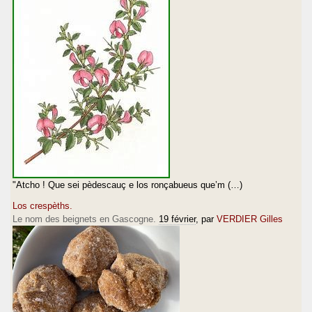
"Atcho ! Que sei pèdescauç e los ronçabueus que’m (…)
Los crespèths.
Le nom des beignets en Gascogne.
19 février
, par
VERDIER Gilles