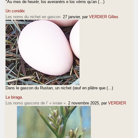
"Au mes de heurèr, los averanèrs e los vèrns qu’an (…)
Un conidèr.
Les noms du nichet en gascon.
27 janvier
, par
VERDIER Gilles
Dans le gascon du Rustan, un nichet (œuf en plâtre que (…)
La biraga.
Los noms gascons de l’ « ivraie ».
2 novembre 2025
, par
VERDIER