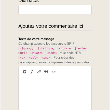
Votre site web
Ajoutez votre commentaire ici
Texte de votre message
Ce champ accepte les raccourcis SPIP
{{gras}}
{italique}
-*liste
[texte-
et le code HTML
>url]
<quote>
<code>
. Pour créer des
<q>
<del>
<ins>
paragraphes, laissez simplement des lignes vides.