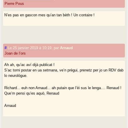
Pierre Pous
N’es pas en gascon mes qu’an tan bèth ! Un contaire !
#
Le 25 janvier 2019 à 10:19
,
par
Arnaud
Joan de l’ors
Ah ah, qu’ac aví dijà publicat !
S’ac torni postar en ua setmana, ve’n prègui, prenetz per jo un RDV dab
lo neurològue.
Richard... euh non Arnaud... ah putain que l’èi sus le lenga.... Renaud !
Que’m pensi qu’es aquò, Renaud
Arnaud