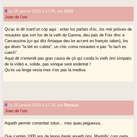
#
Le 25 janvier 2019 à 17:05
,
par
GSG
Joan de l’ors
Qu’ac èi dit mant’un còp aqui : enter los parlars d’òc, los mèi pròixes de
nosautes que son los de la vath de Garona, deu pais de Foix dinc a
Carcassòna (ço qui ditz Artiaque deu lor accent en françès taben), los
qui disen "la lèit es cuèita", un chic coma nosautes e pas "lo lach es
cuech".
Aquò dit n’entendi pas gran causa de çò qui conda lo vielh òmi simpatic
de la videò e, solide, pas sonque seré esdentat !
Qu’es ua lenga vesia mes n’es pas la medixa.
#
Le 25 janvier 2019 à 17:14
,
par
Renaud
Joan de l’ors
Aqueth permèr comentari totun... mes quau peguessa...
Que s’entèn 1000 ans de lenga darrèr aqueth òmi. Manhific com parla,