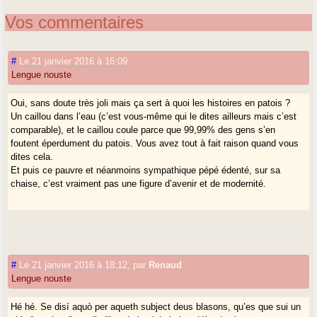
Vos commentaires
#
Le 21 janvier 2016 à 16:09
Lengue nouste
Oui, sans doute très joli mais ça sert à quoi les histoires en patois ?
Un caillou dans l’eau (c’est vous-même qui le dites ailleurs mais c’est
comparable), et le caillou coule parce que 99,99% des gens s’en
foutent éperdument du patois. Vous avez tout à fait raison quand vous
dites cela.
Et puis ce pauvre et néanmoins sympathique pépé édenté, sur sa
chaise, c’est vraiment pas une figure d’avenir et de modernité.
#
Le 21 janvier 2016 à 18:12
,
par
Renaud
Lengue nouste
Hé hé. Se disí aquò per aqueth subject deus blasons, qu’es que sui un