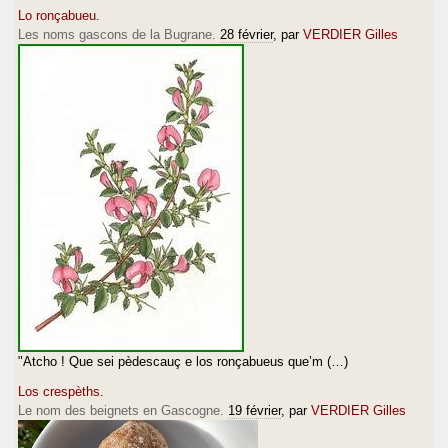
Lo ronçabueu.
Les noms gascons de la Bugrane.
28 février
, par
VERDIER Gilles
"Atcho ! Que sei pèdescauç e los ronçabueus que’m (…)
Los crespèths.
Le nom des beignets en Gascogne.
19 février
, par
VERDIER Gilles