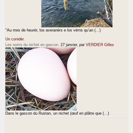
"Au mes de heurèr, los averanèrs e los vèrns qu’an (…)
Un conidèr.
Les noms du nichet en gascon.
27 janvier
, par
VERDIER Gilles
Dans le gascon du Rustan, un nichet (œuf en plâtre que (…)