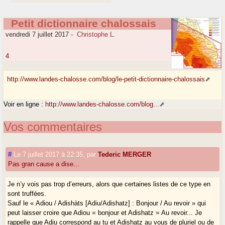
Petit dictionnaire chalossais
vendredi 7 juillet 2017
-
Christophe L.
4
http://www.landes-chalosse.com/blog/le-petit-dictionnaire-chalossais
Voir en ligne :
http://www.landes-chalosse.com/blog...
Vos commentaires
#
Le 7 juillet 2017 à 22:35
,
par
Tederic MERGER
Pas gran cause a dise...
Je n’y vois pas trop d’erreurs, alors que certaines listes de ce type en
sont truffées.
Sauf le « Adiou / Adishàts [Adiu/Adishatz] : Bonjour / Au revoir » qui
peut laisser croire que Adiou = bonjour et Adishatz = Au revoir... Je
rappelle que Adiu correspond au tu et Adishatz au vous de pluriel ou de