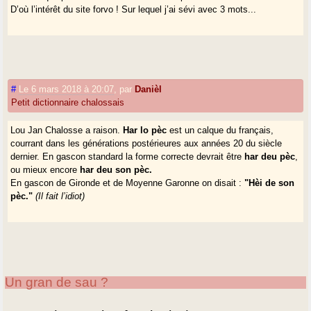
D’où l’intérêt du site forvo ! Sur lequel j’ai sévi avec 3 mots...
#
Le 6 mars 2018 à 20:07
,
par
Danièl
Petit dictionnaire chalossais
Lou Jan Chalosse a raison.
Har lo pèc
est un calque du français,
courrant dans les générations postérieures aux années 20 du siècle
dernier. En gascon standard la forme correcte devrait être
har deu pèc
,
ou mieux encore
har deu son pèc.
En gascon de Gironde et de Moyenne Garonne on disait :
"Hèi de son
pèc."
(Il fait l’idiot)
Un gran de sau ?