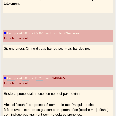
tutoiement.
#
Le 8 juillet 2017 à 09:02
,
par
Lou Jan Chalosse
Un tchic de tout
Si, une erreur. On ne dit pas har lou pèc mais har dou pèc.
#
Le 8 juillet 2017 à 13:21
,
par
32406465
Un tchic de tout
Reste la prononciation que l’on ne peut pas deviner.
Ainsi si "coche" est prononcé comme le mot français coche...
Même avec l’écriture du gascon entre parenthèse (còishe m. | còisho)
ce n’indique pas vraiment comme cela se prononce.