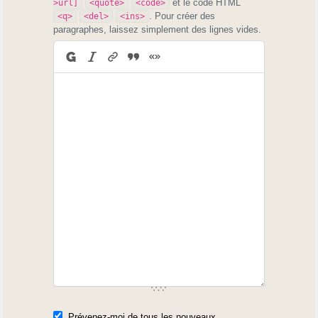
et le code HTML
>url]
<quote>
<code>
. Pour créer des
<q>
<del>
<ins>
paragraphes, laissez simplement des lignes vides.
Prévenez-moi de tous les nouveaux