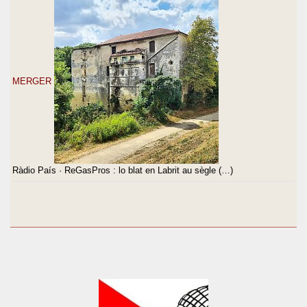
MERGER
Ràdio País · ReGasPros : lo blat en Labrit au sègle (…)