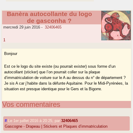
Banèra autocollante du logo
de gasconha ?
mercredi 29 juin 2016
-
32406465
1
Bonjour
Est ce le logo du site existe (ou pourrait exister) sous forme d’un
autocollant (sticker) que l’on pourrait coller sur la plaque
d’immatriculation de voiture sur le A au dessus du n° de département ?
Je sis A car j’habite dans la défunte Aquitaine. Pour le Midi-Pyrénées, la
situation est presque identique pour le Gers et la Bigorre.
Vos commentaires
#
Le 1er juillet 2016 à 20:25
,
par
32406465
Gascogne - Drapeau | Stickers et Plaques d’immatriculation