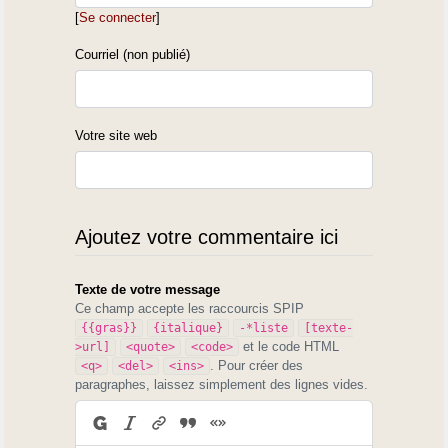
[
Se connecter
]
Courriel (non publié)
Votre site web
Ajoutez votre commentaire ici
Texte de votre message
Ce champ accepte les raccourcis SPIP
{{gras}}
{italique}
-*liste
[texte-
et le code HTML
>url]
<quote>
<code>
. Pour créer des
<q>
<del>
<ins>
paragraphes, laissez simplement des lignes vides.