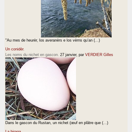
"Au mes de heurèr, los averanèrs e los vèrns qu’an (…)
Un conidèr.
Les noms du nichet en gascon.
27 janvier
, par
VERDIER Gilles
Dans le gascon du Rustan, un nichet (œuf en plâtre que (…)
La biraga.