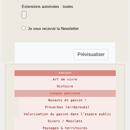
Extensions autorisées : toutes
Je veux recevoir la Newsletter
RUBRIQUES
Art de vivre
Histoire
Langue gasconne
Nosauts en gascon !
Proverbes (arréprouès)
Valorisation du gascon dans l’espace public
Divers / Mesclats
Paysages & territoires