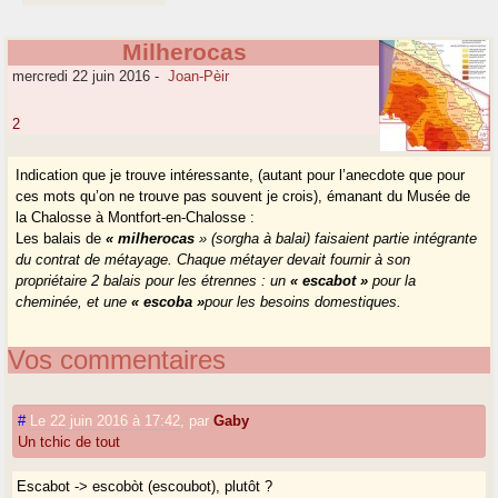
Milherocas
mercredi 22 juin 2016
-
Joan-Pèir
2
Indication que je trouve intéressante, (autant pour l’anecdote que pour
ces mots qu’on ne trouve pas souvent je crois), émanant du Musée de
la Chalosse à Montfort-en-Chalosse :
Les balais de
«
milherocas
» (sorgha à balai) faisaient partie intégrante
du contrat de métayage. Chaque métayer devait fournir à son
propriétaire 2 balais pour les étrennes : un
« escabot »
pour la
cheminée, et une
« escoba »
pour les besoins domestiques.
Vos commentaires
#
Le 22 juin 2016 à 17:42
,
par
Gaby
Un tchic de tout
Escabot -> escobòt (escoubot), plutôt ?