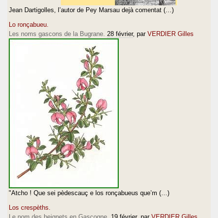
Jean Dartigolles, l’autor de Pey Marsau dejà comentat (…)
Lo ronçabueu.
Les noms gascons de la Bugrane.
28 février
, par
VERDIER Gilles
"Atcho ! Que sei pèdescauç e los ronçabueus que’m (…)
Los crespèths.
Le nom des beignets en Gascogne.
19 février
, par
VERDIER Gilles