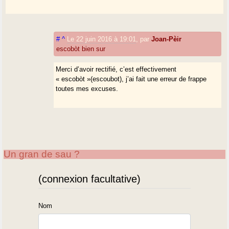
#
^
Le 22 juin 2016 à 19:01
,
par
Joan-Pèir
escobòt bien sur
Merci d’avoir rectifié, c’est effectivement
« escobòt »(escoubot), j’ai fait une erreur de frappe
toutes mes excuses.
Un gran de sau ?
(connexion facultative)
Nom