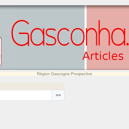
Région Gascogne Prospective
>>