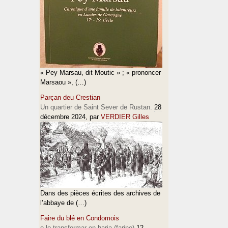
« Pey Marsau, dit Moutic » ; « prononcer
Marsaou », (…)
Parçan deu Crestian
Un quartier de Saint Sever de Rustan.
28
décembre 2024
, par
VERDIER Gilles
Dans des pièces écrites des archives de
l’abbaye de (…)
Faire du blé en Condomois
e lo transformar en haria (farine)
12