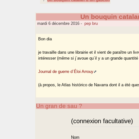
Un bouquin catala
mardi 6 décembre 2016
-
pep bru
Bon dia
je travaille dans une librairie et il vient de paraître un l
intéresser (même si j´avoue qu´il y a un grande quantité 
Journal de guerre d´Éloi Arrouy
(à propos, le Atlas histórico de Navarra dont il a été ques
Un gran de sau ?
(connexion facultative)
Nom