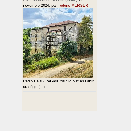
novembre 2024
, par
Tederic MERGER
Ràdio País · ReGasPros : lo blat en Labrit
au sègle (…)