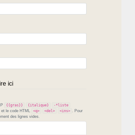
e ici
PIP
{{gras}}
{italique}
-*liste
et le code HTML
. Pour
<q>
<del>
<ins>
ement des lignes vides.