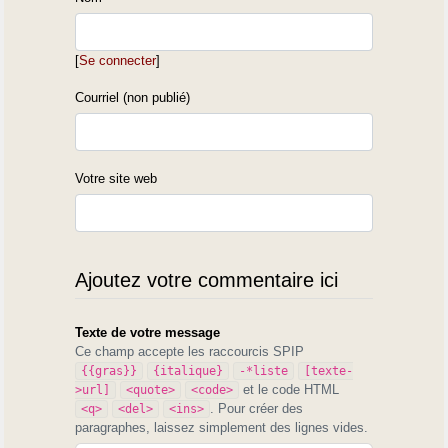
[
Se connecter
]
Courriel (non publié)
Votre site web
Ajoutez votre commentaire ici
Texte de votre message
Ce champ accepte les raccourcis SPIP
{{gras}}
{italique}
-*liste
[texte-
et le code HTML
>url]
<quote>
<code>
. Pour créer des
<q>
<del>
<ins>
paragraphes, laissez simplement des lignes vides.