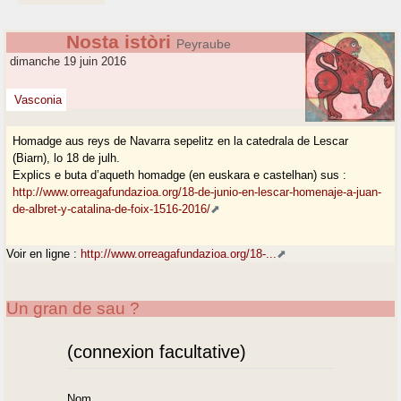
Nosta istòri
Peyraube
dimanche 19 juin 2016
Vasconia
Homadge aus reys de Navarra sepelitz en la catedrala de Lescar
(Biarn), lo 18 de julh.
Explics e buta d’aqueth homadge (en euskara e castelhan) sus :
http://www.orreagafundazioa.org/18-de-junio-en-lescar-homenaje-a-juan-
de-albret-y-catalina-de-foix-1516-2016/
Voir en ligne :
http://www.orreagafundazioa.org/18-...
Un gran de sau ?
(connexion facultative)
Nom