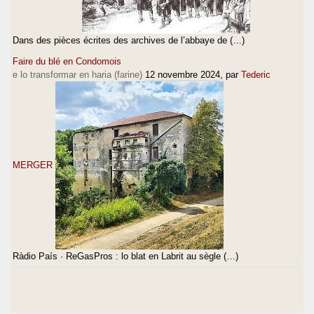
Dans des pièces écrites des archives de l’abbaye de (…)
Faire du blé en Condomois
e lo transformar en haria (farine)
12 novembre 2024
, par
Tederic
MERGER
Ràdio País · ReGasPros : lo blat en Labrit au sègle (…)