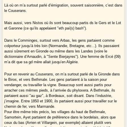
Là où on m’a surtout parlé d’émigration, souvent saisonnière, c’est dans
le Couserans.
Mais aussi, vers Nistos où ils sont beaucoup partis ds le Gers et le Lot
et Garonne (ce qu’ils appelaient "eth paí(s) bash").
Dans le Comminges, surtout vers Arbas, les gens partaient comme
colporteur jusqu’à très loin (Normandie, Bretagne, etc...). Ils passaient
aussi sûrement en Gironde ou même dans les Landes (voire le
dictionnaire d’Arnaudin, à "Sente Bierjayres"). Une femme de Ercé (09)
m’a dit que sa gd mère allait jusqu’en Algérie.
Pour en revenir au Couserans, on m’a surtout parlé de la Gironde dans
le Biros, et vers Bethmale. Les gens partaient à la saison pour
vendanger, ou travailler la vigne. Beaucoup sont aussi partis pour
arracher ces mêmes pieds, à l’arrivée du phyloxera. A Bethmale, ils
partaient aussi "au gaz", à Bordeaux, soit disant. Dans l’industrie,
j’imagine. Entre 1850 et 1900, ils partaient aussi pour travailler sur le
chemin de fer, vers Marmande.
Pour être même très précis, les villages du haut de Bethmale,
Samortein, Ayet partaient de préférence dans le bordelais, alors que
ceux du bas (Arrien et Villargein, par exemple) allaient plutôt vers