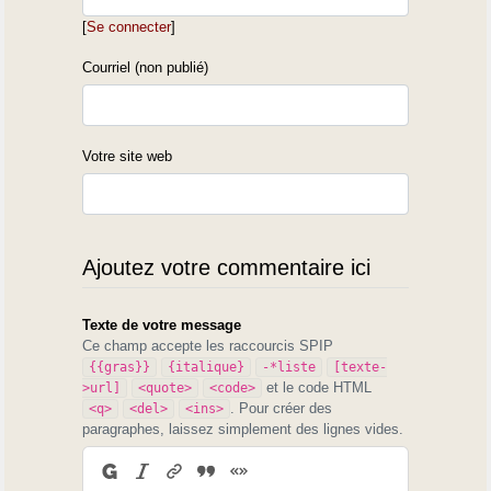
[
Se connecter
]
Courriel (non publié)
Votre site web
Ajoutez votre commentaire ici
Texte de votre message
Ce champ accepte les raccourcis SPIP
{{gras}}
{italique}
-*liste
[texte-
et le code HTML
>url]
<quote>
<code>
. Pour créer des
<q>
<del>
<ins>
paragraphes, laissez simplement des lignes vides.