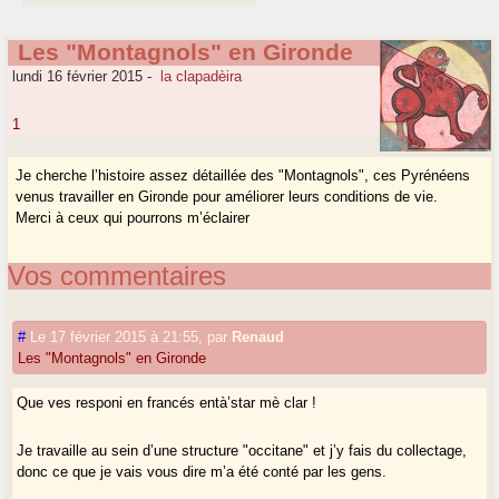
Les "Montagnols" en Gironde
lundi 16 février 2015
-
la clapadèira
1
Je cherche l’histoire assez détaillée des "Montagnols", ces Pyrénéens
venus travailler en Gironde pour améliorer leurs conditions de vie.
Merci à ceux qui pourrons m’éclairer
Vos commentaires
#
Le 17 février 2015 à 21:55
,
par
Renaud
Les "Montagnols" en Gironde
Que ves responi en francés entà’star mè clar !
Je travaille au sein d’une structure "occitane" et j’y fais du collectage,
donc ce que je vais vous dire m’a été conté par les gens.