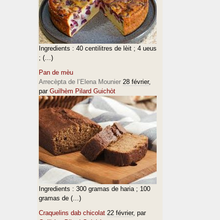
Ingredients : 40 centilitres de lèit ; 4 ueus
; (…)
Pan de mèu
Arrecèpta de l’Elena Mounier
28 février
,
par
Guilhèm Pilard Guichòt
Ingredients : 300 gramas de haria ; 100
gramas de (…)
Craquelins dab chicolat
22 février
, par