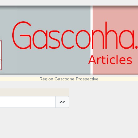
Région Gascogne Prospective
>>