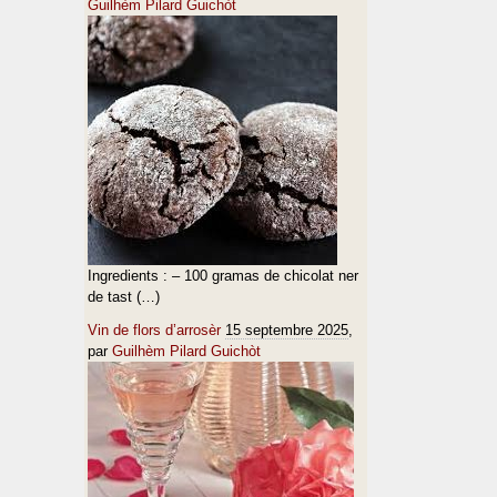
Guilhèm Pilard Guichòt
Ingredients : – 100 gramas de chicolat ner
de tast (…)
Vin de flors d’arrosèr
15 septembre 2025
,
par
Guilhèm Pilard Guichòt