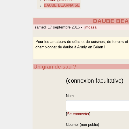
DAUBE BEARNAISE
DAUBE BEA
samedi 17 septembre 2016
-
jmcasa
Pour les amateurs de défis et de cuisines, de terroirs e
championnat de daube à Arudy en Béarn !
Un gran de sau ?
(connexion facultative)
Nom
[
Se connecter
]
Courriel (non publié)