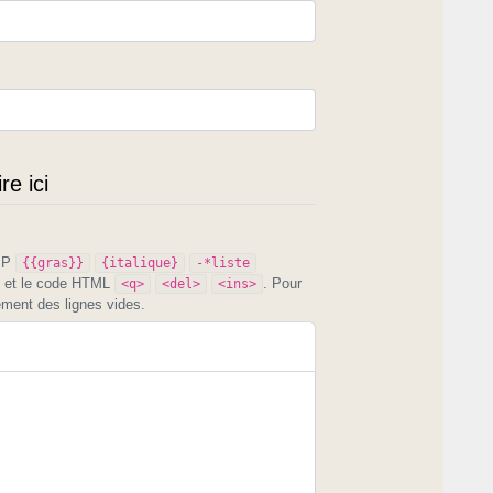
e ici
PIP
{{gras}}
{italique}
-*liste
et le code HTML
. Pour
<q>
<del>
<ins>
ement des lignes vides.