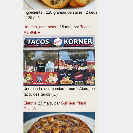
Ingredients : 120 gramas de sucre ; 2 ueus
; 120 (…)
Un taco, des tacos !
18 mai
, par
Tederic
MERGER
Une banda, des bandas... non ? Alors, un
taco, des tacos (…)
Clafotís
23 mars
, par
Guilhèm Pilard
Guichòt