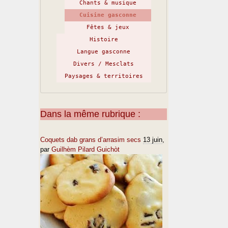
Chants & musique
Cuisine gasconne
Fêtes & jeux
Histoire
Langue gasconne
Divers / Mesclats
Paysages & territoires
Dans la même rubrique :
Coquets dab grans d’arrasim secs
13 juin
,
par
Guilhèm Pilard Guichòt