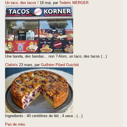
Un taco, des tacos !
18 mai
, par
Tederic MERGER
Une banda, des bandas... non ? Alors, un taco, des tacos (…)
Clafotís
23 mars
, par
Guilhèm Pilard Guichòt
Ingredients : 40 centilitres de lèit ; 4 ueus ; (…)
Pan de mèu