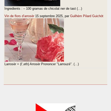
Ingredients : – 100 gramas de chicolat ner de tast (…)
Vin de flors d’arrosèr
15 septembre 2025
, par
Guilhèm Pilard Guichòt
Larrosèr + (l’,eth) Arrosèr Prononcer "Larrouzè". (…)