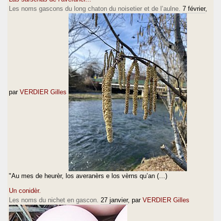
Les noms gascons du long chaton du noisetier et de l’aulne.
7 février
,
par
VERDIER Gilles
"Au mes de heurèr, los averanèrs e los vèrns qu’an (…)
Un conidèr.
Les noms du nichet en gascon.
27 janvier
, par
VERDIER Gilles