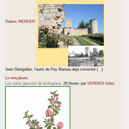
Tederic MERGER
Jean Dartigolles, l’autor de Pey Marsau dejà comentat (…)
Lo ronçabueu.
Les noms gascons de la Bugrane.
28 février
, par
VERDIER Gilles