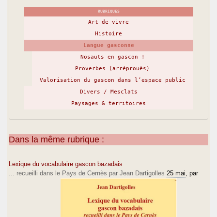
RUBRIQUES
Art de vivre
Histoire
Langue gasconne
Nosauts en gascon !
Proverbes (arréprouès)
Valorisation du gascon dans l’espace public
Divers / Mesclats
Paysages & territoires
Dans la même rubrique :
Lexique du vocabulaire gascon bazadais
... recueilli dans le Pays de Cernès par Jean Dartigolles
25 mai
, par