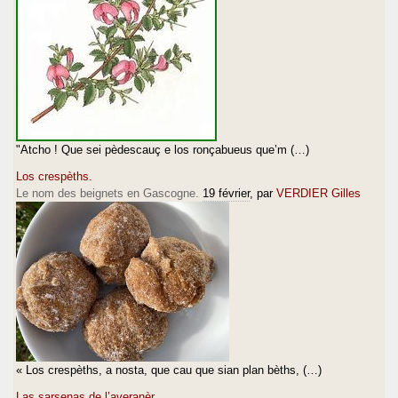
"Atcho ! Que sei pèdescauç e los ronçabueus que’m (…)
Los crespèths.
Le nom des beignets en Gascogne.
19 février
, par
VERDIER Gilles
« Los crespèths, a nosta, que cau que sian plan bèths, (…)
Las sarsenas de l’averanèr...