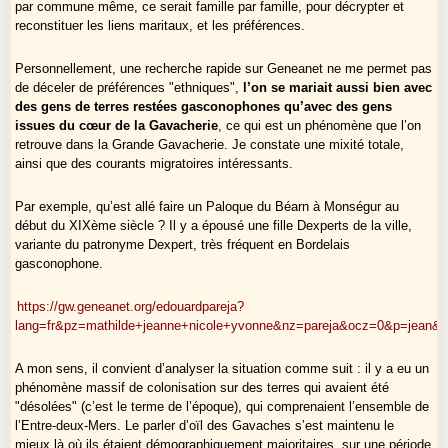
par commune même, ce serait famille par famille, pour décrypter et
reconstituer les liens maritaux, et les préférences.
Personnellement, une recherche rapide sur Geneanet ne me permet pas
de déceler de préférences "ethniques",
l’on se mariait aussi bien avec
des gens de terres restées gasconophones qu’avec des gens
issues du cœur de la Gavacherie
, ce qui est un phénomène que l’on
retrouve dans la Grande Gavacherie. Je constate une mixité totale,
ainsi que des courants migratoires intéressants.
Par exemple, qu’est allé faire un Paloque du Béarn à Monségur au
début du XIXème siècle ? Il y a épousé une fille Dexperts de la ville,
variante du patronyme Dexpert, très fréquent en Bordelais
gasconophone.
https://gw.geneanet.org/edouardpareja?
lang=fr&pz=mathilde+jeanne+nicole+yvonne&nz=pareja&ocz=0&p=jean&
A mon sens, il convient d’analyser la situation comme suit : il y a eu un
phénomène massif de colonisation sur des terres qui avaient été
"désolées" (c’est le terme de l’époque), qui comprenaient l’ensemble de
l’Entre-deux-Mers. Le parler d’oïl des Gavaches s’est maintenu le
mieux là où ils étaient démographiquement majoritaires, sur une période