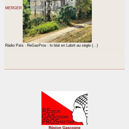
MERGER
Ràdio País · ReGasPros : lo blat en Labrit au sègle (…)
Région Gascogne