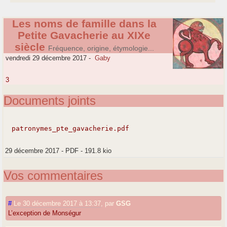
Les noms de famille dans la
Petite Gavacherie au XIXe
siècle
Fréquence, origine, étymologie...
vendredi 29 décembre 2017
-
Gaby
3
Documents joints
patronymes_pte_gavacherie.pdf
29 décembre 2017
-
PDF
-
191.8 kio
Vos commentaires
#
Le 30 décembre 2017 à 13:37
,
par
GSG
L’exception de Monségur