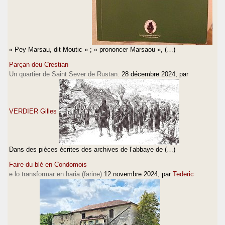
« Pey Marsau, dit Moutic » ; « prononcer Marsaou », (…)
Parçan deu Crestian
Un quartier de Saint Sever de Rustan.
28 décembre 2024
, par
VERDIER Gilles
Dans des pièces écrites des archives de l’abbaye de (…)
Faire du blé en Condomois
e lo transformar en haria (farine)
12 novembre 2024
, par
Tederic