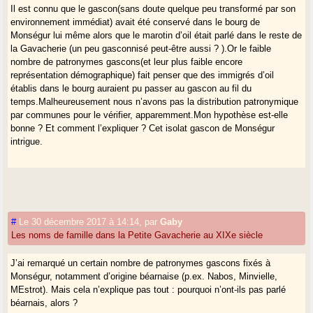
Il est connu que le gascon(sans doute quelque peu transformé par son
environnement immédiat) avait été conservé dans le bourg de
Monségur lui même alors que le marotin d’oil était parlé dans le reste de
la Gavacherie (un peu gasconnisé peut-être aussi ? ).Or le faible
nombre de patronymes gascons(et leur plus faible encore
représentation démographique) fait penser que des immigrés d’oil
établis dans le bourg auraient pu passer au gascon au fil du
temps.Malheureusement nous n’avons pas la distribution patronymique
par communes pour le vérifier, apparemment.Mon hypothèse est-elle
bonne ? Et comment l’expliquer ? Cet isolat gascon de Monségur
intrigue.
#
Le 30 décembre 2017 à 14:14
,
par
Gaby
Les noms de famille dans la Petite Gavacherie au XIXe siècle
J’ai remarqué un certain nombre de patronymes gascons fixés à
Monségur, notamment d’origine béarnaise (p.ex. Nabos, Minvielle,
MEstrot). Mais cela n’explique pas tout : pourquoi n’ont-ils pas parlé
béarnais, alors ?