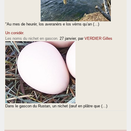
"Au mes de heurèr, los averanèrs e los vèrns qu’an (…)
Un conidèr.
Les noms du nichet en gascon.
27 janvier
, par
VERDIER Gilles
Dans le gascon du Rustan, un nichet (œuf en plâtre que (…)