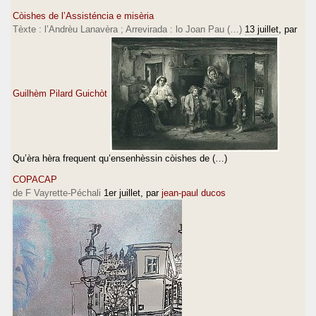
Còishes de l’Assisténcia e misèria
Tèxte : l’Andrèu Lanavèra ; Arrevirada : lo Joan Pau (…)
13 juillet
, par
Guilhèm Pilard Guichòt
Qu’èra hèra frequent qu’ensenhèssin còishes de (…)
COPACAP
de F Vayrette-Péchali
1er juillet
, par
jean-paul ducos