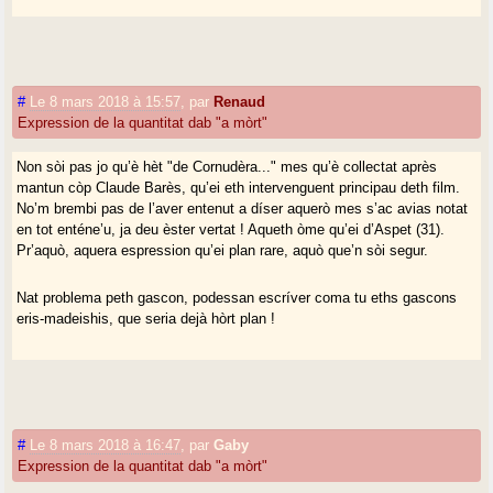
#
Le 8 mars 2018 à 15:57
,
par
Renaud
Expression de la quantitat dab "a mòrt"
Non sòi pas jo qu’è hèt "de Cornudèra..." mes qu’è collectat après
mantun còp Claude Barès, qu’ei eth intervenguent principau deth film.
No’m brembi pas de l’aver entenut a díser aquerò mes s’ac avias notat
en tot enténe’u, ja deu èster vertat ! Aqueth òme qu’ei d’Aspet (31).
Pr’aquò, aquera espression qu’ei plan rare, aquò que’n sòi segur.
Nat problema peth gascon, podessan escríver coma tu eths gascons
eris-madeishis, que seria dejà hòrt plan !
#
Le 8 mars 2018 à 16:47
,
par
Gaby
Expression de la quantitat dab "a mòrt"