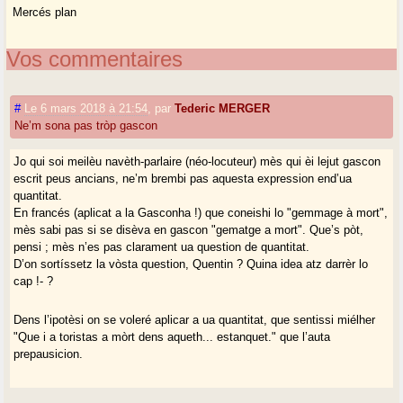
Mercés plan
Vos commentaires
#
Le 6 mars 2018 à 21:54
,
par
Tederic MERGER
Ne’m sona pas tròp gascon
Jo qui soi meilèu navèth-parlaire (néo-locuteur) mès qui èi lejut gascon
escrit peus ancians, ne’m brembi pas aquesta expression end’ua
quantitat.
En francés (aplicat a la Gasconha !) que coneishi lo "gemmage à mort",
mès sabi pas si se disèva en gascon "gematge a mort". Que’s pòt,
pensi ; mès n’es pas clarament ua question de quantitat.
D’on sortíssetz la vòsta question, Quentin ? Quina idea atz darrèr lo
cap !- ?
Dens l’ipotèsi on se voleré aplicar a ua quantitat, que sentissi miélher
"Que i a toristas a mòrt dens aqueth... estanquet." que l’auta
prepausicion.