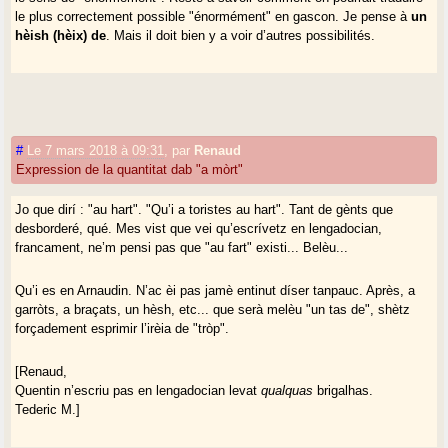
le plus correctement possible "énormément" en gascon. Je pense à
un
hèish (hèix) de
. Mais il doit bien y a voir d’autres possibilités.
#
Le 7 mars 2018 à 09:31
,
par
Renaud
Expression de la quantitat dab "a mòrt"
Jo que dirí : "au hart". "Qu’i a toristes au hart". Tant de gènts que
desborderé, qué. Mes vist que vei qu’escrívetz en lengadocian,
francament, ne’m pensi pas que "au fart" existi... Belèu...
Qu’i es en Arnaudin. N’ac èi pas jamè entinut díser tanpauc. Après, a
garròts, a braçats, un hèsh, etc... que serà melèu "un tas de", shètz
forçadement esprimir l’irèia de "tròp".
[Renaud,
Quentin n’escriu pas en lengadocian levat
qualquas
brigalhas.
Tederic M.]