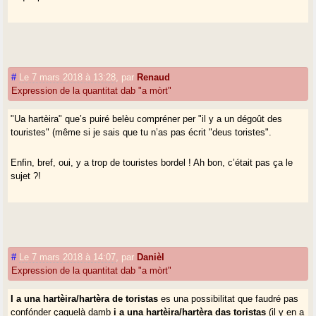
#
Le 7 mars 2018 à 13:28
,
par
Renaud
Expression de la quantitat dab "a mòrt"
"Ua hartèira" que’s puiré belèu compréner per "il y a un dégoût des
touristes" (même si je sais que tu n’as pas écrit "deus toristes".
Enfin, bref, oui, y a trop de touristes bordel ! Ah bon, c’était pas ça le
sujet ?!
#
Le 7 mars 2018 à 14:07
,
par
Danièl
Expression de la quantitat dab "a mòrt"
I a una hartèira/hartèra de toristas
es una possibilitat que faudré pas
confónder çaquelà damb
i a una hartèira/hartèra das toristas
(il y en a