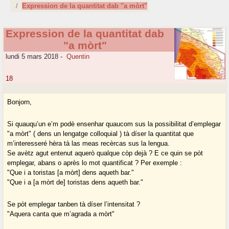
Expression de la quantitat dab "a mòrt"
Expression de la quantitat dab
"a mòrt"
lundi 5 mars 2018
-
Quentin
18
Bonjorn,
Si quauqu’un e’m podè ensenhar quaucom sus la possibilitat d’emplegar
"a mòrt" ( dens un lengatge colloquial ) tà díser la quantitat que
m’interesseré hèra tà las meas recèrcas sus la lengua.
Se avètz agut entenut aquerò qualque còp dejà ? E ce quin se pòt
emplegar, abans o après lo mot quantificat ? Per exemple :
"Que i a toristas [a mòrt] dens aqueth bar."
"Que i a [a mòrt de] toristas dens aqueth bar."
Se pòt emplegar tanben tà díser l’intensitat ?
"Aquera canta que m’agrada a mòrt"