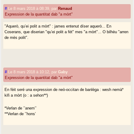
#
Le 8 mars 2018 à 08:39
,
par
Renaud
Expression de la quantitat dab "a mòrt"
"Aquerò, qu’ei polit a mòrt" : james entenut díser aquerò... En
Coserans, que diserian "qu’ei polit a fèt" mes "a mòrt"... O bilhèu "arren
de mès polit".
#
Le 8 mars 2018 à 10:12
,
par
Gaby
Expression de la quantitat dab "a mòrt"
En fèit seré una expression de neò-occitan de banlèga : wesh nemà*
kifi a mòrt (o : a sehon**)
*Verlan de ’’anem’’
**Verlan de ’’hons’