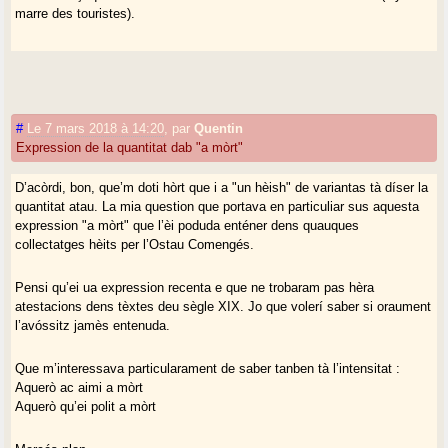
marre des touristes).
#
Le 7 mars 2018 à 14:20
,
par
Quentin
Expression de la quantitat dab "a mòrt"
D’acòrdi, bon, que’m doti hòrt que i a "un hèish" de variantas tà díser la
quantitat atau. La mia question que portava en particuliar sus aquesta
expression "a mòrt" que l’èi poduda enténer dens quauques
collectatges hèits per l’Ostau Comengés.
Pensi qu’ei ua expression recenta e que ne trobaram pas hèra
atestacions dens tèxtes deu sègle XIX. Jo que volerí saber si oraument
l’avóssitz jamès entenuda.
Que m’interessava particularament de saber tanben tà l’intensitat :
Aquerò ac aimi a mòrt
Aquerò qu’ei polit a mòrt