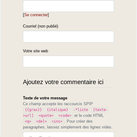
[
Se connecter
]
Courriel (non publié)
Votre site web
Ajoutez votre commentaire ici
Texte de votre message
Ce champ accepte les raccourcis SPIP
{{gras}}
{italique}
-*liste
[texte-
et le code HTML
>url]
<quote>
<code>
. Pour créer des
<q>
<del>
<ins>
paragraphes, laissez simplement des lignes vides.