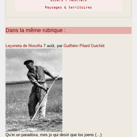
Divers / Mesclats
Paysages & territoires
Dans la même rubrique :
Leçoneta de filosofia
7 août
, par
Guilhèm Pilard Guichòt
Qu’ei un paradòxa, mes jo qui desiri que los joens (…)