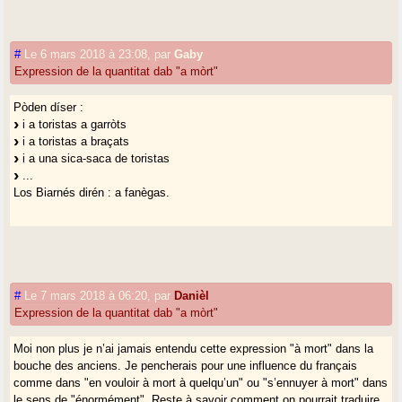
#
Le 6 mars 2018 à 23:08
,
par
Gaby
Expression de la quantitat dab "a mòrt"
Pòden díser :
i a toristas a garròts
i a toristas a braçats
i a una sica-saca de toristas
...
Los Biarnés dirén : a fanègas.
#
Le 7 mars 2018 à 06:20
,
par
Danièl
Expression de la quantitat dab "a mòrt"
Moi non plus je n’ai jamais entendu cette expression "à mort" dans la
bouche des anciens. Je pencherais pour une influence du français
comme dans "en vouloir à mort à quelqu’un" ou "s’ennuyer à mort" dans
le sens de "énormément". Reste à savoir comment on pourrait traduire