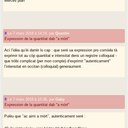
Mercés plan
#
Le 7 mars 2018 à 14:24
,
par
Quentin
Expression de la quantitat dab "a mòrt"
Ací l’idèa qu’èi darrèr lo cap : que seré ua expression pro comòda tà
exprimir tot au còp quantitat e intensitat dens un registre colloquial -
que tròbi complicat (per mon compte) d’exprimir "autenticament"
l’intensitat en occitan (colloquial) generaument.
#
Le 7 mars 2018 à 15:36
,
par
Gaby
Expression de la quantitat dab "a mòrt"
Pulèu que ’’ac aimi a mòrt’’, autenticament seré :