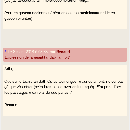
(Qu’)ac/at/ec/ic/au aimi hòrt/redde/hèra/frem/fòrça...
(Hòrt en gascon occidentau/ hèra en gascon meridionau/ redde en
gascon orientau)
#
Le 8 mars 2018 à 08:35
,
par
Renaud
Expression de la quantitat dab "a mòrt"
Adiu,
Que sui lo tecnician deth Ostau Comengés, e aunestament, ne vei pas
çò que vòs díser (ne’m brombi pas aver entinut aquò). E’m pòts díser
los passatges o extrèits de que parlas ?
Renaud