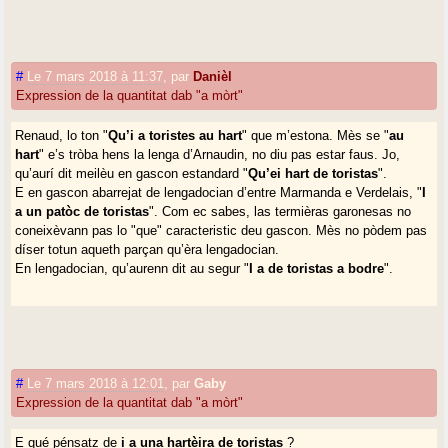
#
Le 7 mars 2018 à 11:37
,
par
Danièl
Expression de la quantitat dab "a mòrt"
Renaud, lo ton "
Qu’i a toristes au hart
" que m’estona. Mès se "
au
hart
" e’s tròba hens la lenga d’Arnaudin, no diu pas estar faus. Jo,
qu’aurí dit meilèu en gascon estandard "
Qu’ei hart de toristas
".
E en gascon abarrejat de lengadocian d’entre Marmanda e Verdelais, "
I
a un patòc de toristas
". Com ec sabes, las termièras garonesas no
coneixèvann pas lo "que" caracteristic deu gascon. Mès no pòdem pas
díser totun aqueth parçan qu’èra lengadocian.
En lengadocian, qu’aurenn dit au segur "
I a de toristas a bodre
".
#
Le 7 mars 2018 à 12:01
,
par
Gaby
Expression de la quantitat dab "a mòrt"
E qué pénsatz de
i a una hartèira de toristas
?