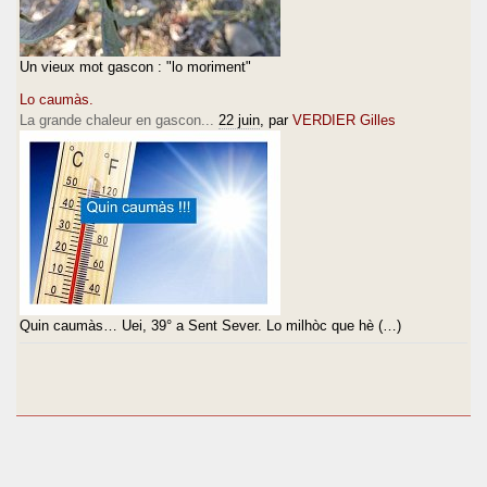
Un vieux mot gascon : "lo moriment"
Lo caumàs.
La grande chaleur en gascon...
22 juin
, par
VERDIER Gilles
Quin caumàs… Uei, 39° a Sent Sever. Lo milhòc que hè (…)