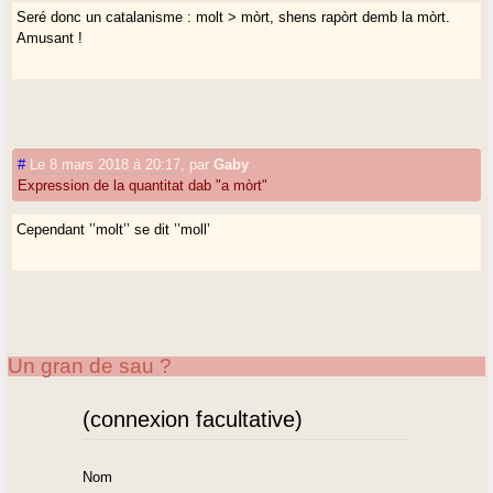
Seré donc un catalanisme : molt > mòrt, shens rapòrt demb la mòrt.
Amusant !
#
Le 8 mars 2018 à 20:17
,
par
Gaby
Expression de la quantitat dab "a mòrt"
Cependant ’’molt’’ se dit ’’moll’
Un gran de sau ?
(connexion facultative)
Nom