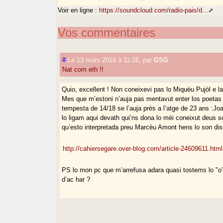
Voir en ligne :
https://soundcloud.com/radio-pais/d...
Vos commentaires
#
Le 13 mars 2018 à 11:26
,
par
GSG
Nat com eth !!
Quio, excellent ! Non coneixevi pas lo Miquèu Pujòl e l
Mes que m’estoni n’auja pas mentavut enter los poetas 
tempesta de 14/18 se l’auja près a l’atge de 23 ans :Joa
lo ligam aqui devath qui’ns dona lo mèi coneixut deus 
qu’esto interpretada preu Marcèu Amont hens lo son dis
http://cahiersegare.over-blog.com/article-24609611.html
PS lo mon pc que m’arrefusa adara quasi tostems lo "o" d
d’ac har ?