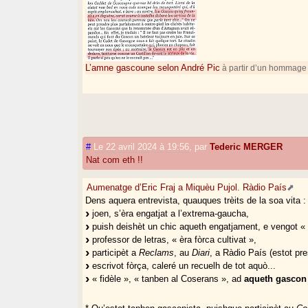
L’amne gascoune selon André Pic
à partir d’un hommage 
#
Le 22 avril 2024 à 19:56
,
par
Tederic MERGER
Nat com eth !!
Aumenatge d’Eric Fraj a Miquèu Pujol. Ràdio País
Dens aquera entrevista, quauques trèits de la soa vita :
joen, s’èra engatjat a l’extrema-gaucha,
puish deishèt un chic aqueth engatjament, e vengot « 
professor de letras, « èra fòrca cultivat »,
participèt a
Reclams
, au
Diari
, a Ràdio País (estot pr
escrivot fòrça, caleré un recuelh de tot aquò...
« fidèle », « tanben al Coserans », ad
aqueth gascon