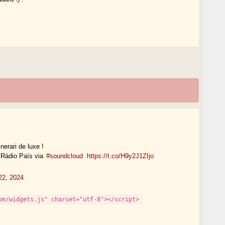
nerari de luxe !
r Ràdio País via
#soundcloud
https://t.co/H9y2J1ZIjo
 22, 2024
om/widgets.js" charset="utf-8"></script>