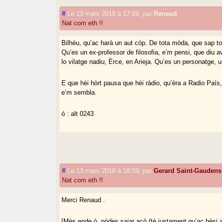
#
Le 13 mars 2018 à 17:59
,
par
Renaud
Nat com eth !!
Bilhèu, qu’ac harà un aut còp. De tota mòda, que sap tot
Qu’es un ex-professor de filosofia, e’m pensi, que diu a
lo vilatge nadiu, Èrce, en Arieja. Qu’es un personatge, 
E que hèi hòrt pausa que hèi ràdio, qu’èra a Radio País,
e’m sembla.
ó : alt 0243
#
Le 13 mars 2018 à 18:59
,
par
Gerard Saint-Gaudens
Nat com eth !!
Merci Renaud .
[Mès ende ò, pòdes sajar acò (tè justament qu’ac hèsi a