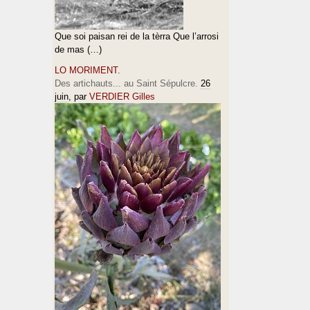
Que soi paisan rei de la tèrra Que l’arrosi
de mas (…)
LO MORIMENT.
Des artichauts... au Saint Sépulcre.
26
juin
, par
VERDIER Gilles