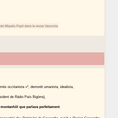
de Miquèu Pujol dans la revue Vasconia
mès occitanista »*, demorèt umanista, idealista,
esident de Ràdio País Bigòrra),
 montanhòl que parlava perfeitament
.