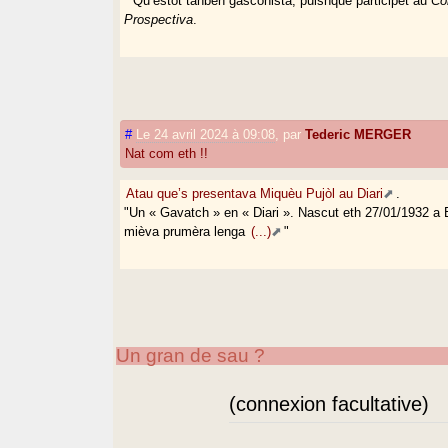
* Qu’estot tanben gasconista, puishque participèt au
Co
Prospectiva
.
#
Le 24 avril 2024 à 09:08
,
par
Tederic MERGER
Nat com eth !!
Atau que’s presentava Miquèu Pujòl au Diari
.
"Un « Gavatch » en « Diari ». Nascut eth 27/01/1932 a 
mièva prumèra lenga
(...)
"
Un gran de sau ?
(connexion facultative)