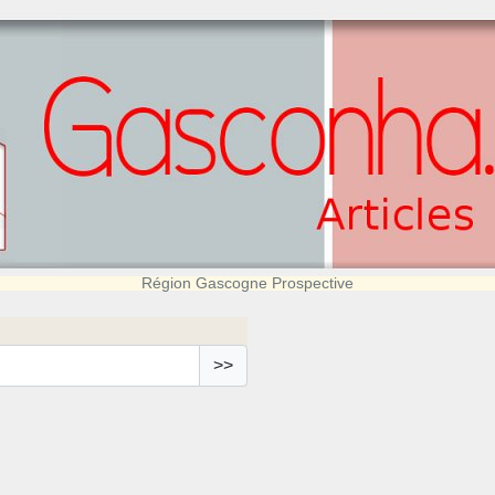
Région Gascogne Prospective
>>