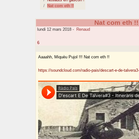
Nat com eth !!
Nat com eth !!
lundi 12 mars 2018
-
Renaud
6
Aaaahh, Miquèu Pujol !!! Nat com eth !!
https://soundcloud.com/radio-pais/descart-e-de-talvera3