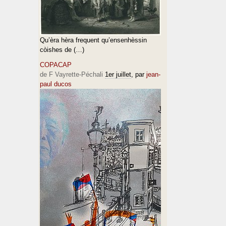
Qu’èra hèra frequent qu’ensenhèssin
còishes de (…)
COPACAP
de F Vayrette-Péchali
1er juillet
, par
jean-
paul ducos