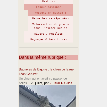
Histoire
Langue gasconne
Nosauts en gascon !
Proverbes (arréprouès)
Valorisation du gascon
dans l’espace public
Divers / Mesclats
Paysages & territoires
Dans la même rubrique :
Bagnères de Bigorre : le chien de la rue
Léon Géruzet.
Un chien qui en avait vu passer de
belles...
26 juillet
, par
VERDIER Gilles