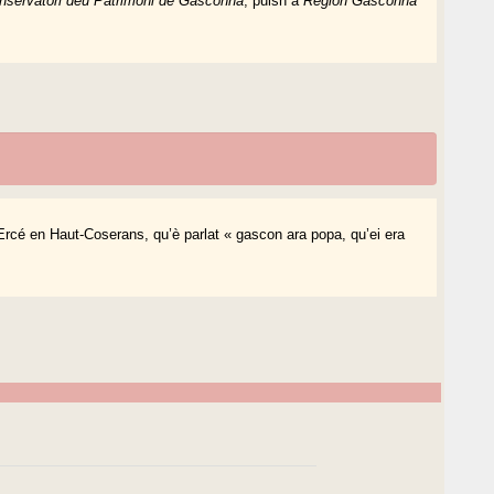
nservatòri deu Patrimòni de Gasconha
, puish a
Region Gasconha
Ercé en Haut-Coserans, qu’è parlat « gascon ara popa, qu’ei era