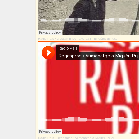
Ràdio País
·
D'escart E De Talvera#3 - Itineràris de luxe.
Ràdio País
·
Regaspros : Aumenatge a Miquèu Pujol.