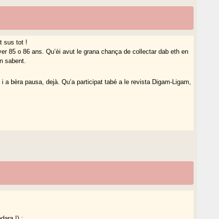
 sus tot !
ver 85 o 86 ans. Qu’èi avut le grana chança de collectar dab eth en
un sabent.
 i a bèra pausa, dejà. Qu’a participat tabé a le revista Digam-Ligam,
dara !) :