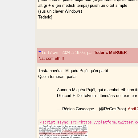
alt gr + è (en medish temps) puish un o tot simple
(sus un clavèr Windows)
Tederic]
#
Le 17 avril 2024 à 18:05
,
par
Tederic MERGER
Nat com eth !!
Trista navèra : Miquèu Pujòl qu’ei partit.
Que’n torneram parlar.
Aunor a Miquèu Pujòl, qui a acabat eth son iti
D'escart E De Talvera - Itineràris de luxe. pa
— Région Gascogne... (@ReGasPros)
April
<script async src="https://platform.twitter.c