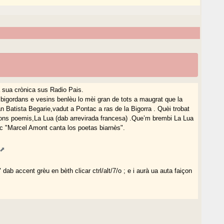
a sua crònica sus Radio Pais.
bigordans e vesins benlèu lo mèi gran de tots a maugrat que la
n Batista Begarie,vadut a Pontac a ras de la Bigorra . Quèi trobat
sons poemis,La Lua (dab arrevirada francesa) .Que’m brembi La Lua
c "Marcel Amont canta los poetas biarnès".
ab accent grèu en bèth clicar ctrl/alt/7/o ; e i aurà ua auta faiçon