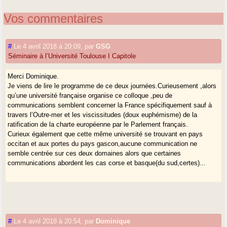
Vos commentaires
#
Le 4 avril 2018 à 20:09
,
par
GSG
Séminaire à l’Université Toulouse I Capitole
Merci Dominique.
Je viens de lire le programme de ce deux journées.Curieusement ,alors
qu’une université française organise ce colloque ,peu de
communications semblent concerner la France spécifiquement sauf à
travers l’Outre-mer et les viscissitudes (doux euphémisme) de la
ratification de la charte européenne par le Parlement français.
Curieux également que cette même université se trouvant en pays
occitan et aux portes du pays gascon,aucune communication ne
semble centrée sur ces deux domaines alors que certaines
communications abordent les cas corse et basque(du sud,certes)...
#
Le 4 avril 2018 à 20:54
,
par
Dominique