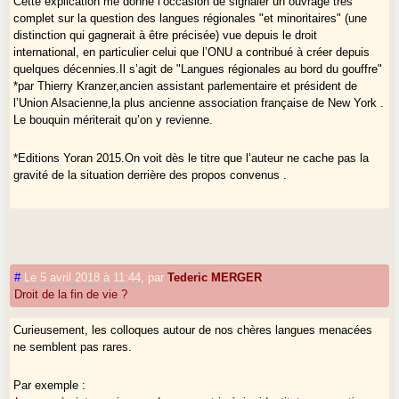
Cette explication me donne l’occasion de signaler un ouvrage très
complet sur la question des langues régionales "et minoritaires" (une
distinction qui gagnerait à être précisée) vue depuis le droit
international, en particulier celui que l’ONU a contribué à créer depuis
quelques décennies.Il s’agit de "Langues régionales au bord du gouffre"
*par Thierry Kranzer,ancien assistant parlementaire et président de
l’Union Alsacienne,la plus ancienne association française de New York .
Le bouquin mériterait qu’on y revienne.
*Editions Yoran 2015.On voit dès le titre que l’auteur ne cache pas la
gravité de la situation derrière des propos convenus .
#
Le 5 avril 2018 à 11:44
,
par
Tederic MERGER
Droit de la fin de vie ?
Curieusement, les colloques autour de nos chères langues menacées
ne semblent pas rares.
Par exemple :