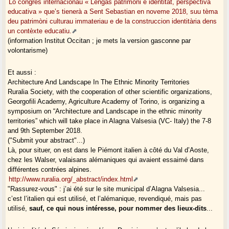
Lo congrès internacionau « Lengas patrimòni e identitat, perspectiva
educativa » que’s tienerà a Sent Sebastian en noveme 2018, suu tèma
deu patrimòni culturau immateriau e de la construccion identitària dens
un contèxte educatiu.
(information Institut Occitan ; je mets la version gasconne par
volontarisme)
Et aussi :
Architecture And Landscape In The Ethnic Minority Territories
Ruralia Society, with the cooperation of other scientific organizations,
Georgofili Academy, Agriculture Academy of Torino, is organizing a
symposium on “Architecture and Landscape in the ethnic minority
territories” which will take place in Alagna Valsesia (VC- Italy) the 7-8
and 9th September 2018.
("Submit your abstract"...)
Là, pour situer, on est dans le Piémont italien à côté du Val d’Aoste,
chez les Walser, valaisans alémaniques qui avaient essaimé dans
différentes contrées alpines.
http://www.ruralia.org/_abstract/index.html
"Rassurez-vous" : j’ai été sur le site municipal d’Alagna Valsesia...
c’est l’italien qui est utilisé, et l’alémanique, revendiqué, mais pas
utilisé,
sauf, ce qui nous intéresse, pour nommer des lieux-dits
...