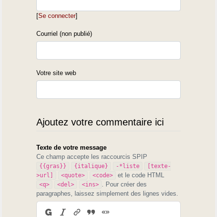
[
Se connecter
]
Courriel (non publié)
Votre site web
Ajoutez votre commentaire ici
Texte de votre message
Ce champ accepte les raccourcis SPIP
{{gras}}
{italique}
-*liste
[texte-
et le code HTML
>url]
<quote>
<code>
. Pour créer des
<q>
<del>
<ins>
paragraphes, laissez simplement des lignes vides.