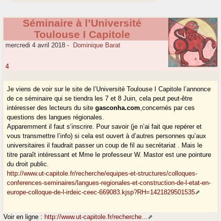
Séminaire à l’Université
Toulouse I Capitole
mercredi 4 avril 2018
-
Dominique Barat
4
Je viens de voir sur le site de l’Université Toulouse I Capitole l’annonce
de ce séminaire qui se tiendra les 7 et 8 Juin, cela peut peut-être
intéresser des lecteurs du site
gasconha.com
,concernés par ces
questions des langues régionales.
Apparemment il faut s’inscrire. Pour savoir (je n’ai fait que repérer et
vous transmettre l’info) si cela est ouvert à d’autres personnes qu’aux
universitaires il faudrait passer un coup de fil au secrétariat . Mais le
titre paraît intéressant et Mme le professeur W. Mastor est une pointure
du droit public.
http://www.ut-capitole.fr/recherche/equipes-et-structures/colloques-
conferences-seminaires/langues-regionales-et-construction-de-l-etat-en-
europe-colloque-de-l-irdeic-ceec-669083.kjsp?RH=1421829501535
Voir en ligne :
http://www.ut-capitole.fr/recherche...