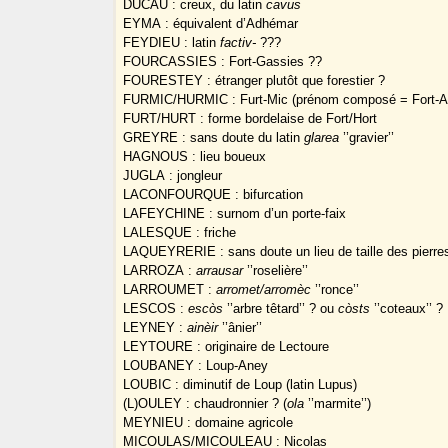
DUCAU : creux, du latin
cavus
EYMA : équivalent d’Adhémar
FEYDIEU : latin
factiv-
???
FOURCASSIES : Fort-Gassies ??
FOURESTEY : étranger plutôt que forestier ?
FURMIC/HURMIC : Furt-Mic (prénom composé = Fort-A
FURT/HURT : forme bordelaise de Fort/Hort
GREYRE : sans doute du latin
glarea
’’gravier’’
HAGNOUS : lieu boueux
JUGLA : jongleur
LACONFOURQUE : bifurcation
LAFEYCHINE : surnom d’un porte-faix
LALESQUE : friche
LAQUEYRERIE : sans doute un lieu de taille des pierres, 
LARROZA :
arrausar
’’roselière’’
LARROUMET :
arromet/arromèc
’’ronce’’
LESCOS :
escòs
’’arbre têtard’’ ? ou
còsts
’’coteaux’’ ?
LEYNEY :
ainèir
’’ânier’’
LEYTOURE : originaire de Lectoure
LOUBANEY : Loup-Aney
LOUBIC : diminutif de Loup (latin Lupus)
(L)OULEY : chaudronnier ? (
ola
’’marmite’’)
MEYNIEU : domaine agricole
MICOULAS/MICOULEAU : Nicolas