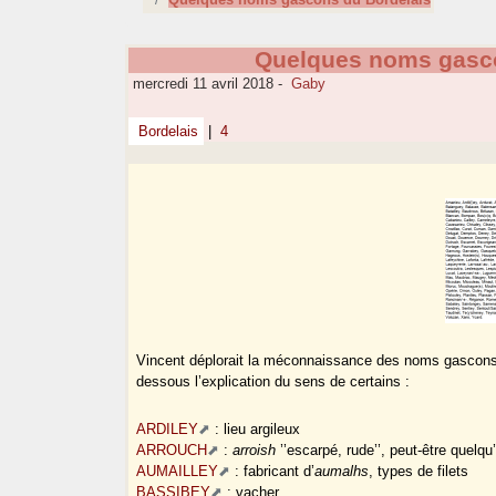
Quelques noms gasco
mercredi 11 avril 2018
-
Gaby
Bordelais
|
4
Vincent déplorait la méconnaissance des noms gascons d
dessous l’explication du sens de certains :
ARDILEY
: lieu argileux
ARROUCH
:
arroish
’’escarpé, rude’’, peut-être quelqu
AUMAILLEY
: fabricant d’
aumalhs
, types de filets
BASSIBEY
: vacher