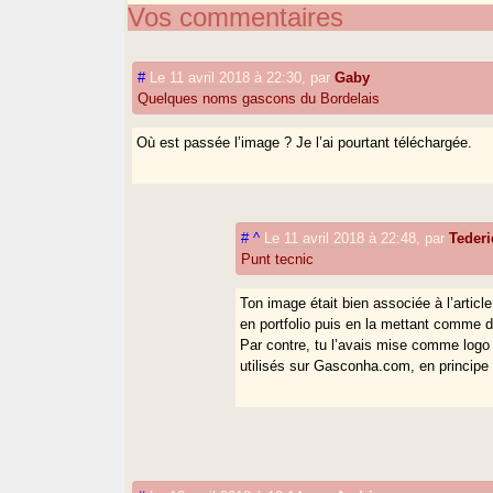
Vos commentaires
#
Le 11 avril 2018 à 22:30
,
par
Gaby
Quelques noms gascons du Bordelais
Où est passée l’image ? Je l’ai pourtant téléchargée.
#
^
Le 11 avril 2018 à 22:48
,
par
Teder
Punt tecnic
Ton image était bien associée à l’article
en portfolio puis en la mettant comme d
Par contre, tu l’avais mise comme logo de
utilisés sur Gasconha.com, en principe c