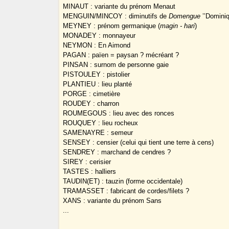
MINAUT : variante du prénom Menaut
MENGUIN/MINCOY : diminutifs de
Domengue
’’Dominiq
MEYNEY : prénom germanique (
magin - hari
)
MONADEY : monnayeur
NEYMON : En Aimond
PAGAN : païen = paysan ? mécréant ?
PINSAN : surnom de personne gaie
PISTOULEY : pistolier
PLANTIEU : lieu planté
PORGE : cimetière
ROUDEY : charron
ROUMEGOUS : lieu avec des ronces
ROUQUEY : lieu rocheux
SAMENAYRE : semeur
SENSEY : censier (celui qui tient une terre à cens)
SENDREY : marchand de cendres ?
SIREY : cerisier
TASTES : halliers
TAUDIN(ET) : tauzin (forme occidentale)
TRAMASSET : fabricant de cordes/filets ?
XANS : variante du prénom Sans
...