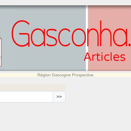
Région Gascogne Prospective
>>