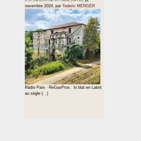
novembre 2024
, par
Tederic MERGER
Ràdio País · ReGasPros : lo blat en Labrit
au sègle (…)