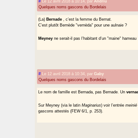
#
Le 12 avril 2018 à 10:14
,
par
Andriu
Quelques noms gascons du Bordelais
(La)
Bernade
, c’est la femme du Bernat.
C’est plutôt Bernède "vernèda" pour une aulnaie ?
Meyney
ne serait-il pas l’habitant d’un "maine" hameau
#
Le 12 avril 2018 à 10:34
,
par
Gaby
Quelques noms gascons du Bordelais
Le nom de famille est Bernada, pas Bernade. Un
verna
Sur Meyney (via le latin
Maginarius
) voir l’entrée
meinié
gascons attestés (FEW 6/1, p. 253).