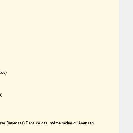
doc)
t)
enne
Davenssa
) Dans ce cas, même racine qu’Avensan