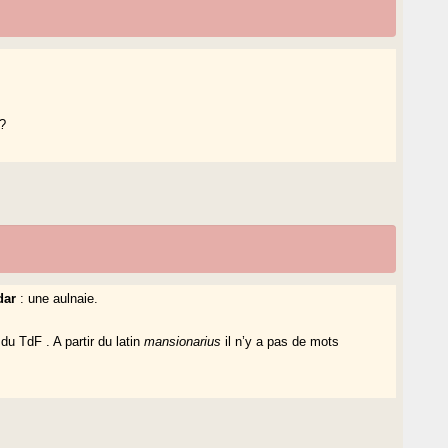
 ?
dar
: une aulnaie.
du TdF . A partir du latin
mansionarius
il n’y a pas de mots