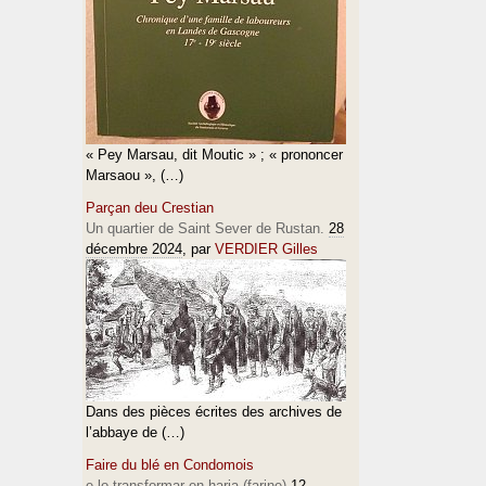
« Pey Marsau, dit Moutic » ; « prononcer
Marsaou », (…)
Parçan deu Crestian
Un quartier de Saint Sever de Rustan.
28
décembre 2024
, par
VERDIER Gilles
Dans des pièces écrites des archives de
l’abbaye de (…)
Faire du blé en Condomois
e lo transformar en haria (farine)
12