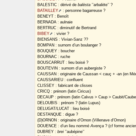
BALESTIC : dérivé de
balèsta
’’arbalète’’ ?
BATAILLEY
: personne bagarreuse ?
BENEYT : Benoît
BERNADA : aulnaie
BERTRUC : diminutif de Bertrand
BIBEY
: vivier ?
BIENSANS : Vivian-Sanz ??
BOMPAN : surnom d’un boulanger ?
BOUQUEY : boucher
BOURNAC : ruche
BOUSCARRUT : lieu boisé ?
BOUTEVIN : surnom d’un aubergiste ?
CAUSSAN : originaire de Caussan < cauç + -an (en Mé
CAUSSARIEU : confluent
CLISSEY : fabricant de clisses
CRICQ : prénom (latin Ciricus)
DECAUP : prénom (latin Calvus > Caup > Caubit/Caube
DELOUBIS : prénom ? (latin Lupus)
DELUGAT/LUCAT : lieu boisé
DESTANQUE : digue ?
(D)ORNON : originaire d’Ornon (Villenave d’Ornon)
DOUENCE : d’un lieu nommé
Avença
? (cf forme anci
DUBREY :
brei
’’aubépine’’