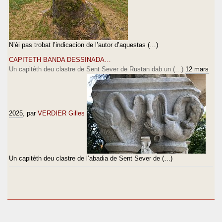
N’èi pas trobat l’indicacion de l’autor d’aquestas (…)
CAPITETH BANDA DESSINADA…
Un capitèth deu clastre de Sent Sever de Rustan dab un (…)
12 mars
2025
, par
VERDIER Gilles
Un capitèth deu clastre de l’abadia de Sent Sever de (…)