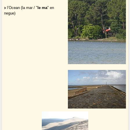
l’Ocean (la mar / "
le ma
" en
negue)