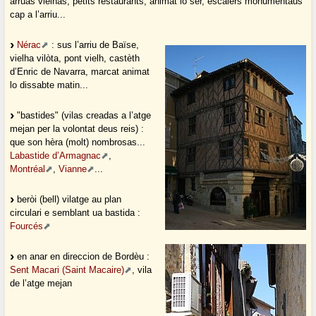
arruas vielhas, petits restaurants, animat lo ser, escalèrs monumentaus
cap a l’arriu...
Nérac
: sus l’arriu de Baïse,
vielha vilòta, pont vielh, castèth
d’Enric de Navarra, marcat animat
lo dissabte matin...
"bastides" (vilas creadas a l’atge
mejan per la volontat deus reis) :
que son hèra (molt) nombrosas...
Labastide d’Armagnac
,
Montréal
,
Vianne
...
beròi (bell) vilatge au plan
circulari e semblant ua bastida :
Fourcés
en anar en direccion de Bordèu :
Sent Macari (Saint Macaire)
, vila
de l’atge mejan