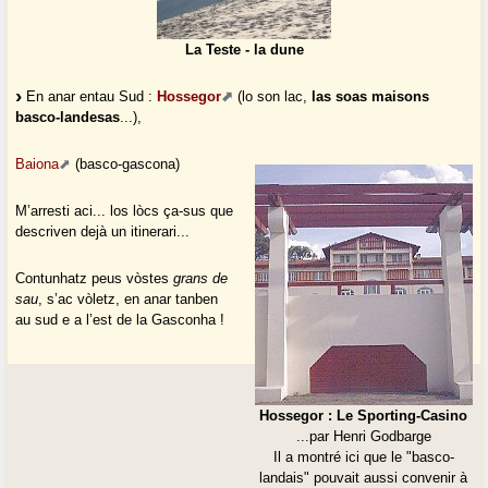
La Teste - la dune
En anar entau Sud :
Hossegor
(lo son lac,
las soas maisons
basco-landesas
...),
Baiona
(basco-gascona)
M’arresti aci... los lòcs ça-sus que
descriven dejà un itinerari...
Contunhatz peus vòstes
grans de
sau
, s’ac vòletz, en anar tanben
au sud e a l’est de la Gasconha !
Hossegor : Le Sporting-Casino
...par Henri Godbarge
Il a montré ici que le "basco-
landais" pouvait aussi convenir à