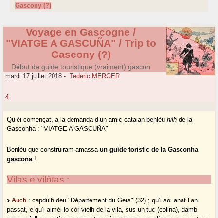
Gascony (?)
Voyage en Gascogne /
"VIATGE A GASCUÑA" / Trip to
Gascony (?)
Début de guide touristique (vraiment) gascon
mardi 17 juillet 2018
-
Tederic MERGER
4
Qu’èi començat, a la demanda d’un amic catalan benlèu
hilh
de la
Gasconha : "VIATGE A GASCUÑA"
Benlèu que construiram amassa
un guide toristic de la Gasconha
gascona
!
Vilas e vilòtas :
Auch
: capdulh deu "Département du Gers" (32) ; qu’i soi anat l’an
passat, e qu’i aimèi lo còr vielh de la vila, sus un tuc (colina), damb