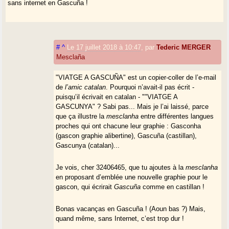
sans internet en Gascuña !
#
^
Le 17 juillet 2018 à 10:47
,
par
Tederic MERGER
Mesclaña
"VIATGE A GASCUÑA" est un copier-coller de l’e-mail
de
l’amic catalan
. Pourquoi n’avait-il pas écrit -
puisqu’il écrivait en catalan - ""VIATGE A
GASCUNYA" ? Sabi pas... Mais je l’ai laissé, parce
que ça illustre la
mesclanha
entre différentes langues
proches qui ont chacune leur graphie : Gasconha
(gascon graphie alibertine), Gascuña (castillan),
Gascunya (catalan)...
Je vois, cher 32406465, que tu ajoutes à la
mesclanha
en proposant d’emblée une nouvelle graphie pour le
gascon, qui écrirait
Gascuña
comme en castillan !
Bonas vacanças en Gascuña ! (Aoun bas ?) Mais,
quand même, sans Internet, c’est trop dur !