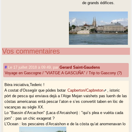
de grands édifices.
Vos commentaires
#
Le 17 juillet 2018 à 09:49
,
par
Gerard Saint-Gaudens
Voyage en Gascogne / "VIATGE A GASCUÑA" / Trip to Gascony (?)
Bèra iniciativa,Tederic !
A costat d’Ossegòr que pòdes botar
Capberton/Capbreton
, istoric
pòrt de pesca qui enviava dejà a l’Atge Mejan vaishets pas luenh de las
còstas americanas entà pescar l’aton e s’es convertit taben en lòc de
vacanças au sègle XX.
Lo "Bassin d’Arcachon" (Laca d’Arcaishon) : "qui’s plea e vuèita cada
jorn" : pas un chic exagerat ?
L’Ocean : los pescaires d’Arcaishon e de la còsta qu’at anomenavan lo