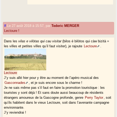
#
Le 27 août 2018 à 15:57
,
par
Tederic MERGER
Lectoure !
Dans les
vilas e vilòtas qui cau visitar
(bilos é bilòtos qui càw bizità =
les villes et petites villes qu’il faut visiter), je rajoute
Lectoure
.
Lectoure
J’y suis allé hier pour y être au moment de l’apéro musical des
Gasconnades
, et je suis encore sous le charme !
Je ne sais même pas s’il faut en faire la promotion touristique : les
touristes y sont déjà ! Et sans doute aussi beaucoup de résidents
étrangers amoureux de la Gascogne profonde, genre
Perry Taylor
, soit
qu’ils habitent dans le vieux Lectoure, soit dans l’avenante campagne
environnante.
J’y reviendrai !