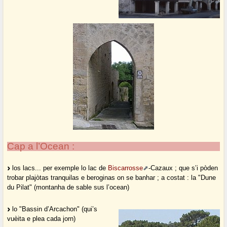
Cap a l’Ocean :
los lacs... per exemple lo lac de
Biscarrosse
-Cazaux ; que s’i pòden
trobar plajòtas tranquilas e beroginas on se banhar ; a costat : la "Dune
du Pilat" (montanha de sable sus l’ocean)
lo "Bassin d’Arcachon" (qui’s
vuèita e plea cada jorn)