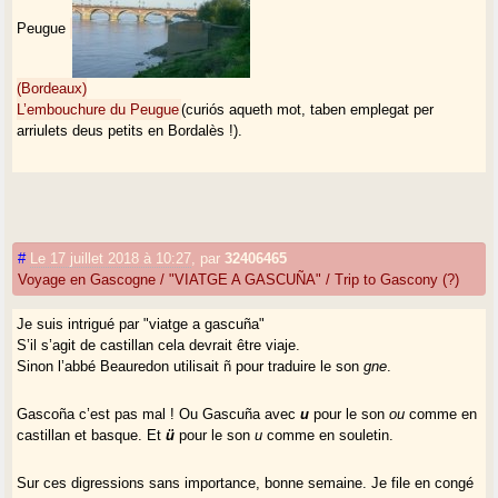
Peugue
(Bordeaux)
L’embouchure du Peugue
(curiós aqueth mot, taben emplegat per
arriulets deus petits en Bordalès !).
#
Le 17 juillet 2018 à 10:27
,
par
32406465
Voyage en Gascogne / "VIATGE A GASCUÑA" / Trip to Gascony (?)
Je suis intrigué par "viatge a gascuña"
S’il s’agit de castillan cela devrait être viaje.
Sinon l’abbé Beauredon utilisait ñ pour traduire le son
gne
.
Gascoña c’est pas mal ! Ou Gascuña avec
u
pour le son
ou
comme en
castillan et basque. Et
ü
pour le son
u
comme en souletin.
Sur ces digressions sans importance, bonne semaine. Je file en congé