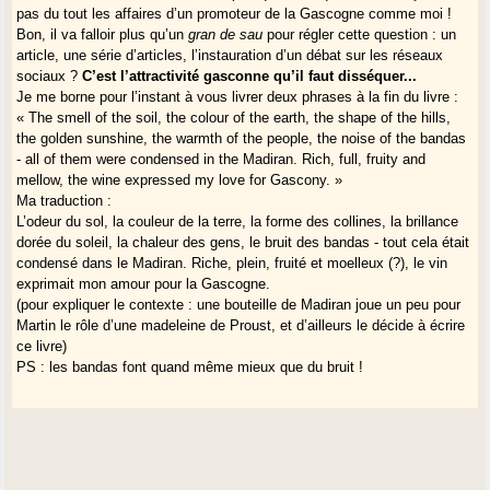
pas du tout les affaires d’un promoteur de la Gascogne comme moi !
Bon, il va falloir plus qu’un
gran de sau
pour régler cette question : un
article, une série d’articles, l’instauration d’un débat sur les réseaux
sociaux ?
C’est l’attractivité gasconne qu’il faut disséquer...
Je me borne pour l’instant à vous livrer deux phrases à la fin du livre :
« The smell of the soil, the colour of the earth, the shape of the hills,
the golden sunshine, the warmth of the people, the noise of the bandas
- all of them were condensed in the Madiran. Rich, full, fruity and
mellow, the wine expressed my love for Gascony. »
Ma traduction :
L’odeur du sol, la couleur de la terre, la forme des collines, la brillance
dorée du soleil, la chaleur des gens, le bruit des bandas - tout cela était
condensé dans le Madiran. Riche, plein, fruité et moelleux (?), le vin
exprimait mon amour pour la Gascogne.
(pour expliquer le contexte : une bouteille de Madiran joue un peu pour
Martin le rôle d’une madeleine de Proust, et d’ailleurs le décide à écrire
ce livre)
PS : les bandas font quand même mieux que du bruit !