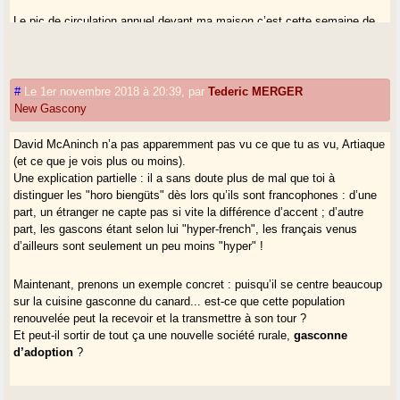
Le pic de circulation annuel devant ma maison c’est cette semaine de
marteru
... j’habite à côté de la petite église et du cimetière !!
Enfin bref j’ai beau n’être natif que de 80km à vol d’oiseau, c’est un vrai
#
Le 1er novembre 2018 à 20:39
,
par
Tederic MERGER
contraste avec la montagne/le piémont. La population s’est davantage
New Gascony
transformée (et vidée sutout !) il me semble.
David McAninch n’a pas apparemment pas vu ce que tu as vu, Artiaque
Pour l’anecdote, un an et demi que je suis là, j’ai entendu parler patois
(et ce que je vois plus ou moins).
une
fois. Même les vieux parlent français entre eux !
Une explication partielle : il a sans doute plus de mal que toi à
distinguer les "horo biengüts" dès lors qu’ils sont francophones : d’une
part, un étranger ne capte pas si vite la différence d’accent ; d’autre
part, les gascons étant selon lui "hyper-french", les français venus
d’ailleurs sont seulement un peu moins "hyper" !
Maintenant, prenons un exemple concret : puisqu’il se centre beaucoup
sur la cuisine gasconne du canard... est-ce que cette population
renouvelée peut la recevoir et la transmettre à son tour ?
Et peut-il sortir de tout ça une nouvelle société rurale,
gasconne
d’adoption
?