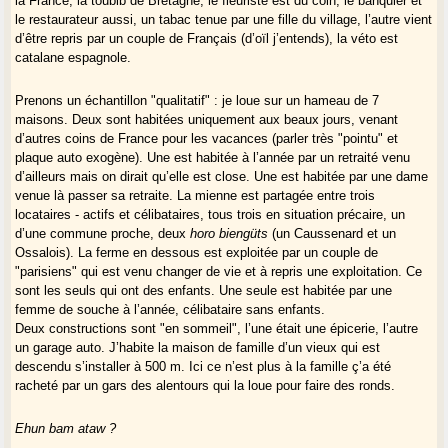
la France, la toubib de Bretagne, le fleuriste est du coin, le banquier et
Moi je ne suis pas allé dans ce café, mais je propose aux
le restaurateur aussi, un tabac tenue par une fille du village, l’autre vient
gasconhautes de nous y retrouver à l’occasion par exemple des
d’être repris par un couple de Français (d’oïl j’entends), la véto est
catalane espagnole.
Prenons un échantillon "qualitatif" : je loue sur un hameau de 7
Gasconnades 2019 !
maisons. Deux sont habitées uniquement aux beaux jours, venant
d’autres coins de France pour les vacances (parler très "pointu" et
plaque auto exogène). Une est habitée à l’année par un retraité venu
Gascounados de Leÿtouro : "Regain" é "Enta cantar"
Gasconnades de
d’ailleurs mais on dirait qu’elle est close. Une est habitée par une dame
Lectoure (2018)
venue là passer sa retraite. La mienne est partagée entre trois
locataires - actifs et célibataires, tous trois en situation précaire, un
d’une commune proche, deux
horo biengüts
(un Caussenard et un
Ossalois). La ferme en dessous est exploitée par un couple de
"parisiens" qui est venu changer de vie et à repris une exploitation. Ce
sont les seuls qui ont des enfants. Une seule est habitée par une
femme de souche à l’année, célibataire sans enfants.
Deux constructions sont "en sommeil", l’une était une épicerie, l’autre
un garage auto. J’habite la maison de famille d’un vieux qui est
descendu s’installer à 500 m. Ici ce n’est plus à la famille ç’a été
racheté par un gars des alentours qui la loue pour faire des ronds.
Ehun bam ataw ?