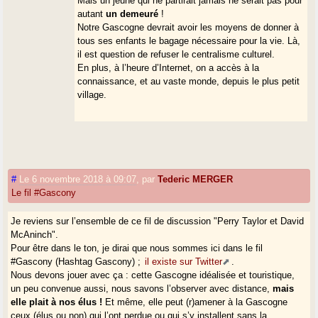
Mais un jeune qui ne partirait jamais ne serait pas pour
autant
un demeuré
!
Notre Gascogne devrait avoir les moyens de donner à
tous ses enfants le bagage nécessaire pour la vie. Là,
il est question de refuser le centralisme culturel.
En plus, à l’heure d’Internet, on a accès à la
connaissance, et au vaste monde, depuis le plus petit
village.
#
Le 6 novembre 2018 à 09:07
,
par
Tederic MERGER
Le fil #Gascony
Je reviens sur l’ensemble de ce fil de discussion "Perry Taylor et David
McAninch".
Pour être dans le ton, je dirai que nous sommes ici dans le fil
#Gascony (Hashtag Gascony) ;
il existe sur Twitter
.
Nous devons jouer avec ça : cette Gascogne idéalisée et touristique,
un peu convenue aussi, nous savons l’observer avec distance,
mais
elle plait à nos élus !
Et même, elle peut (r)amener à la Gascogne
ceux (élus ou non) qui l’ont perdue ou qui s’y installent sans la