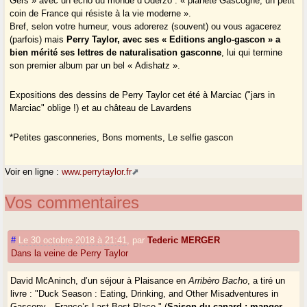
Gers » avec un écho du monde d’Uderzo : « planète Gascogne, un petit
coin de France qui résiste à la vie moderne ».
Bref, selon votre humeur, vous adorerez (souvent) ou vous agacerez
(parfois) mais
Perry Taylor, avec ses « Editions anglo-gascon » a
bien mérité ses lettres de naturalisation gasconne
, lui qui termine
son premier album par un bel « Adishatz ».
Expositions des dessins de Perry Taylor cet été à Marciac ("jars in
Marciac" oblige !) et au château de Lavardens
*Petites gasconneries, Bons moments, Le selfie gascon
Voir en ligne :
www.perrytaylor.fr
Vos commentaires
#
Le 30 octobre 2018 à 21:41
,
par
Tederic MERGER
Dans la veine de Perry Taylor
David McAninch, d’un séjour à Plaisance en
Arribèro Bacho
, a tiré un
livre : "Duck Season : Eating, Drinking, and Other Misadventures in
Gascony—France’s Last Best Place," (
Saison du canard : manger,