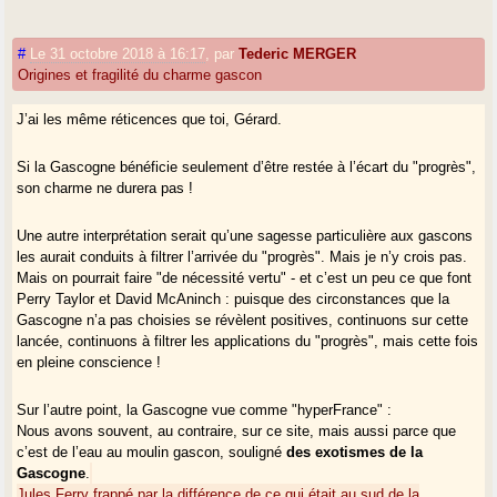
#
Le 31 octobre 2018 à 16:17
,
par
Tederic MERGER
Origines et fragilité du charme gascon
J’ai les même réticences que toi, Gérard.
Si la Gascogne bénéficie seulement d’être restée à l’écart du "progrès",
son charme ne durera pas !
Une autre interprétation serait qu’une sagesse particulière aux gascons
les aurait conduits à filtrer l’arrivée du "progrès". Mais je n’y crois pas.
Mais on pourrait faire "de nécessité vertu" - et c’est un peu ce que font
Perry Taylor et David McAninch : puisque des circonstances que la
Gascogne n’a pas choisies se révèlent positives, continuons sur cette
lancée, continuons à filtrer les applications du "progrès", mais cette fois
en pleine conscience !
Sur l’autre point, la Gascogne vue comme "hyperFrance" :
Nous avons souvent, au contraire, sur ce site, mais aussi parce que
c’est de l’eau au moulin gascon, souligné
des exotismes de la
Gascogne
.
Jules Ferry frappé par la différence de ce qui était au sud de la