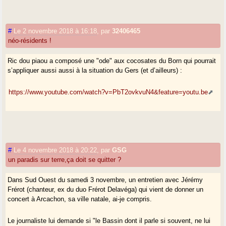
#
Le 2 novembre 2018 à 16:18
,
par
32406465
néo-résidents !
Ric dou piaou a composé une "ode" aux cocosates du Born qui pourrait
s’appliquer aussi aussi à la situation du Gers (et d’ailleurs) :
https://www.youtube.com/watch?v=PbT2ovkvuN4&feature=youtu.be
#
Le 4 novembre 2018 à 20:22
,
par
GSG
un paradis sur terre,ça doit se quitter ?
Dans Sud Ouest du samedi 3 novembre, un entretien avec Jérémy
Frérot (chanteur, ex du duo Frérot Delavéga) qui vient de donner un
concert à Arcachon, sa ville natale, ai-je compris.
Le journaliste lui demande si "le Bassin dont il parle si souvent, ne lui