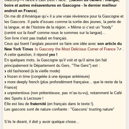
boire et autres mésaventures en Gascogne - le dernier meilleur
endroit en France
).
On me dit d’Amérique qu’« il a une vraie révérence pour la Gascogne et
les Gascons. Il parle d’issues comme la sortie des jeunes, la perte de
la langue, et de l’histoire de la région. » Même si c’est un "foody"
(centré sur
la food
* comme nous le sommes sur la langue)...
Son livre n’est pas traduit en français.
Ceux qui lisent l’anglais peuvent se faire une idée avec
son article du
New York Times
Is Gascony the Most Delicious Corner of France ?
.
A cette question, il répond
yes !
En quelques mots, la Gascogne qu’il voit et qu’il aime (en fait
principalement le Département du Gers, "The Gers") est :
old fashioned (à la vieille mode)
frozen in time (congelée à une époque antérieure)
more deeply french (plus profondément française... que le reste de la
France)
unpretentious (non prétentieuse, pas m’as-tu-vu), notamment le Café
des Sports à Lectoure !
Elle est lieu de
fraternité
(en français dans le texte !).
Les gascons sont de nature confiante : "Gascons’ trusting nature"
S’ils le disent, il doit y avoir quelque chose...