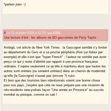
*parlem joen :-)
#
Le 31 octobre 2018 à 11:15
,
par
GSG
Une lecture d’été : les albums de BD gasconnes de Perry Taylor :
Ambigû, cet article du New York Times : la Gascogne semble s’y limiter
au département du Gers et à sa proche périphérie (Aire sur Adour par
exemple) et elle n’est que "hyper French" ; l’auteur ne semble pas avoir
perçu ce qui y reste d’altérité par rapport à une province française
ordinaire, il repère seulement ce qu’elle a maintenu alors que toutes les
autres sont entrées (ou seraient entrées) dans un chemin de modernité
qu’elle (la Gascogne) n’aurait pas (encore ?) suivi.
Et bien que des touristes bien intentionnés soient une bonne chose
pour nos pays, j’espère que cela ne nous prépare pas une invasion de
néo-résidents new-yorkais façon "Une année en Provence" au succès
mondial ou presque, comme on sait !