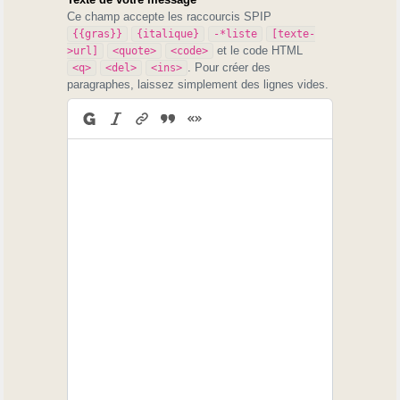
Ce champ accepte les raccourcis SPIP
{{gras}}
{italique}
-*liste
[texte-
et le code HTML
>url]
<quote>
<code>
. Pour créer des
<q>
<del>
<ins>
paragraphes, laissez simplement des lignes vides.