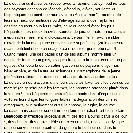
Et c’est vrai qu’il a su les croquer avec amusement et sympathie, tous
ces paysans gascons de légende, détendus, drôles, souriants et
flegmatiques (un point commun avec les Anglais,non ?), proches de
leurs animaux domestiques ou d’élevage au point que Taylor les
dessine souvent sous leurs traits, ceux du canard étant les plus
fréquents et les mieux trouvés, sources de jeux de mots franco-anglais
inépuisables, rarement anglo-gascons, certes, Perry Tayor semblant
n’avoir de la langue qu’une connaissance superficielle (vu le caractère
quasi confidentiel de son usage social, ce n’est guère étonnant !).
Quand même, une des pages d’un de ses albums montre bien un
couple de touristes anglais, lexiques français à la main, écouter, un peu
égarés, d’un côté la conversation gasconne de paysans d’âge mûr,
béret en tête, et de l’autre les échanges sur smartphone de la jeune
génération utilisant les raccourcis étranges du langage des textos.
Et de suivre nos Gascons dans leurs activités favorites : les courses au
marché (en général pour les femmes, les hommes attendant plutôt dans
la voiture !), les fréquents et lents déplacements dans d’improbables
voitures hors d’âge, les longues tables, la dégustation des vins et
armagnacs, plus activement aussi la chasse, le rugby, la course
landaise mais aussi et surtout ne rien faire en sachant fort bien le faire.
Beaucoup d’affection
là-dedans au fil des trois albums parus à ce jour
*, des dessins fins et très drôles et, bien entendu, une vision idyllique
un peu conventionnelle parfois, du genre « le bonheur est dans le