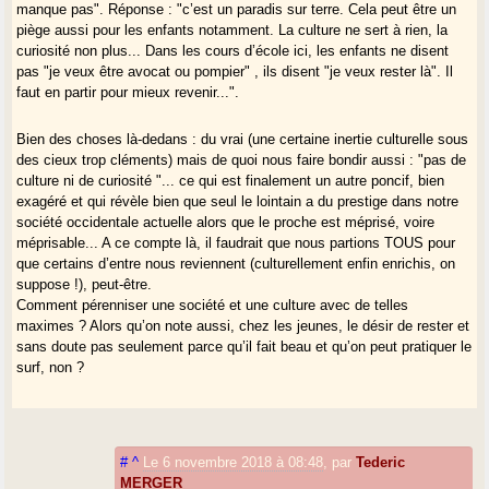
manque pas". Réponse : "c’est un paradis sur terre. Cela peut être un
piège aussi pour les enfants notamment. La culture ne sert à rien, la
curiosité non plus... Dans les cours d’école ici, les enfants ne disent
pas "je veux être avocat ou pompier" , ils disent "je veux rester là". Il
faut en partir pour mieux revenir...".
Bien des choses là-dedans : du vrai (une certaine inertie culturelle sous
des cieux trop cléments) mais de quoi nous faire bondir aussi : "pas de
culture ni de curiosité "... ce qui est finalement un autre poncif, bien
exagéré et qui révèle bien que seul le lointain a du prestige dans notre
société occidentale actuelle alors que le proche est méprisé, voire
méprisable... A ce compte là, il faudrait que nous partions TOUS pour
que certains d’entre nous reviennent (culturellement enfin enrichis, on
suppose !), peut-être.
Comment pérenniser une société et une culture avec de telles
maximes ? Alors qu’on note aussi, chez les jeunes, le désir de rester et
sans doute pas seulement parce qu’il fait beau et qu’on peut pratiquer le
surf, non ?
#
^
Le 6 novembre 2018 à 08:48
,
par
Tederic
MERGER