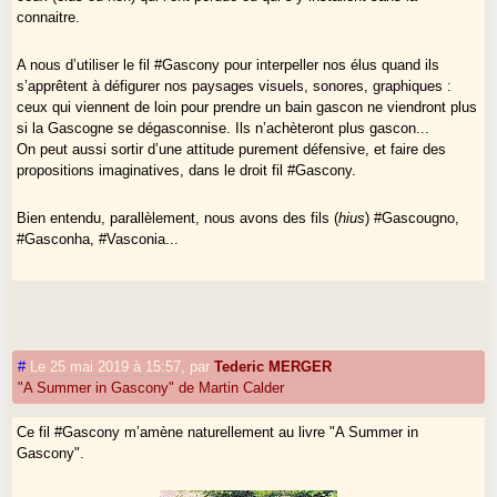
connaitre.
A nous d’utiliser le fil #Gascony pour interpeller nos élus quand ils
s’apprêtent à défigurer nos paysages visuels, sonores, graphiques :
ceux qui viennent de loin pour prendre un bain gascon ne viendront plus
si la Gascogne se dégasconnise. Ils n’achèteront plus gascon...
On peut aussi sortir d’une attitude purement défensive, et faire des
propositions imaginatives, dans le droit fil #Gascony.
Bien entendu, parallèlement, nous avons des fils (
hius
) #Gascougno,
#Gasconha, #Vasconia...
#
Le 25 mai 2019 à 15:57
,
par
Tederic MERGER
"A Summer in Gascony" de Martin Calder
Ce fil #Gascony m’amène naturellement au livre "A Summer in
Gascony".