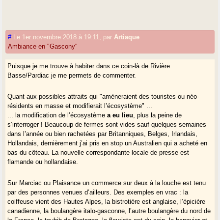
Ayons aussi à l’esprit que l’
hyperfrench
de par le monde, c’est porter le
béret, une baguette de pain à la main, une gauloise au bec, et peut-être
un camembert dans le cabas. Boire un verre de rouge au bar, aussi.
Comme la génération des
madurs
porte encore beaucoup le béret en
#
Le 1er novembre 2018 à 19:11
,
par
Artiaque
Vasconie rurale, cette vision peut paraitre confirmée. Passons sur le
Ambiance en "Gascony"
camembert !
Au bar, le rouge est déjà remplacé par le jaune, peut-être.
Puisque je me trouve à habiter dans ce coin-là de Rivière
Basse/Pardiac je me permets de commenter.
Enfin, Gérard, tu évoques à la fin de ton
gran de sau
un danger qui est
réel :
que le charme de la Gascogne profonde soit rompu
précisément par sa publicité de par le monde
, par des articles ou
Quant aux possibles attraits qui "amèneraient des touristes ou néo-
des livres comme ceux de David McAninch, qui amèneraient des
résidents en masse et modifierait l’écosystème" ...
touristes ou des néo-résidents en masse, et modifieraient l’éco-
... la modification de l’écosystème
a eu lieu
, plus la peine de
système.
s’interroger ! Beaucoup de fermes sont vides sauf quelques semaines
J’ai eu cette pensée à Lectoure, ce dimanche d’été des Gasconnades,
dans l’année ou bien rachetées par Britanniques, Belges, Irlandais,
en observant la foule plutôt touristique, et les commerces du genre
Hollandais, dernièrement j’ai pris en stop un Australien qui a acheté en
"Gascony estate agency"...
bas du côteau. La nouvelle correspondante locale de presse est
Mais en même temps, c’était très supportable, voire satisfaisant : une
flamande ou hollandaise.
nouvelle vie arrivait, une nouvelle âme émergeait peut-être, mais sans
traumatisme, sans rompre le charme, sans "grand remplacement",
Sur Marciac ou Plaisance un commerce sur deux à la louche est tenu
respectueuse de l’esprit ancien... pour l’instant.
par des personnes venues d’ailleurs. Des exemples en vrac : la
C’est peut-être ce qu’a ressenti McAninch au Café des Sports, où il
coiffeuse vient des Hautes Alpes, la bistrotière est anglaise, l’épicière
décrit déjà une clientèle mélangée, mais d’où la gent locale n’est pas
canadienne, la boulangère italo-gasconne, l’autre boulangère du nord de
exclue.