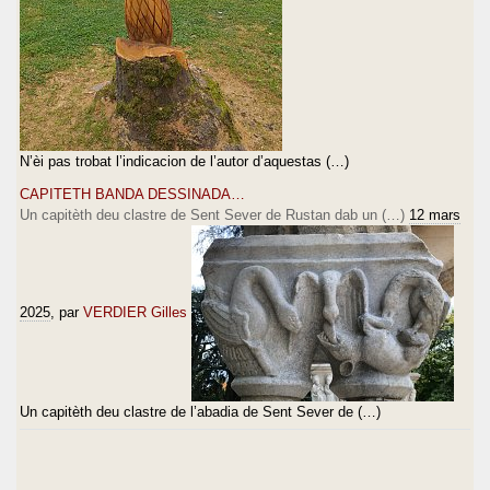
N’èi pas trobat l’indicacion de l’autor d’aquestas (…)
CAPITETH BANDA DESSINADA…
Un capitèth deu clastre de Sent Sever de Rustan dab un (…)
12 mars
2025
, par
VERDIER Gilles
Un capitèth deu clastre de l’abadia de Sent Sever de (…)