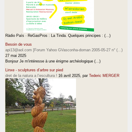
Ràdio País · ReGasPros : La Tinda. Quelques principes : (…)
Besoin de vous
api13@aol.com [Forum Yahoo GVasconha-doman 2005-05-27 n° (…)
27 mai 2025
Bonjour Je m'intéresse à une énigme archéologique (…)
Linxe - sculptures d’arbre sur pied
dret de la natura a l’escultura !
16 avril 2025
, par
Tederic MERGER