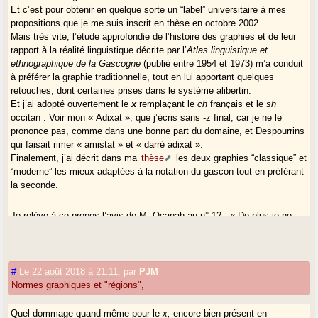
Et c’est pour obtenir en quelque sorte un “label” universitaire à mes
propositions que je me suis inscrit en thèse en octobre 2002.
Mais très vite, l’étude approfondie de l’histoire des graphies et de leur
rapport à la réalité linguistique décrite par l’
Atlas linguistique et
ethnographique de la Gascogne
(publié entre 1954 et 1973) m’a conduit
à préférer la graphie traditionnelle, tout en lui apportant quelques
retouches, dont certaines prises dans le système alibertin.
Et j’ai adopté ouvertement le
x
remplaçant le
ch
français et le
sh
occitan : Voir mon « Adixat », que j’écris sans -z final, car je ne le
prononce pas, comme dans une bonne part du domaine, et Despourrins
qui faisait rimer « amistat » et « darrè adixat ».
Finalement, j’ai décrit dans ma
thèse
les deux graphies “classique” et
“moderne” les mieux adaptées à la notation du gascon tout en préférant
la seconde.
Je relève à ce propos l’avis de M. Ocanah au n° 12 : « De plus je ne
suis pas un grand fan de cette idée d’adapter complètement la graphie
à la pratique orale, cela sous-entend pour moi que, par nature, le cœur
du Gascon est l’oralité, et que la langue ne serait pas capable de
développer une production écrite indépendante de la vie orale. »
#
Le 22 août 2018 à 21:11
,
par
PJM
J’y vois l’effet d’une acculturation française inconsciente, qui du fait de
Normes graphiques et "régions",
l’inertie de l’orthographe qui privilégie les gens instruits, met dans les
esprits que l’écrit n’a pas à suivre l’oral.
Quel dommage quand même pour le
x,
encore bien présent en