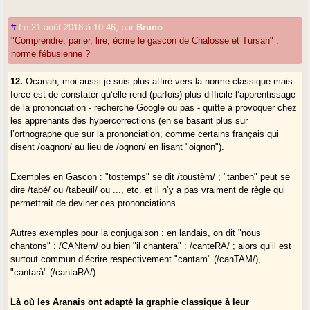
Seule une réaction fondée sur la défense et la promotion explicite d’une
#
Le 21 août 2018 à 10:46
,
par
Bruno
"nationalité régionale" explicitement et uniquement gasconne aurait pu
"Comprendre, parler, lire, écrire le gascon de Chalosse et Tursan" :
sauver ce qui pouvait l’être.
norme fébusienne ?
Au fond ce projet pan-occitan répond à l’idée mistralienne de la "nation
12.
Ocanah, moi aussi je suis plus attiré vers la norme classique mais
méridionale", une nation qui n’est méridionale que vue de Paris, bien
force est de constater qu’elle rend (parfois) plus difficile l’apprentissage
sûr.
de la prononciation - recherche Google ou pas - quitte à provoquer chez
Mais dans ce pays on confond tout : le respect de l’Etat et
les apprenants des hypercorrections (en se basant plus sur
l’uniformisation linguistique ; la défense des patrimoines ethno-culturels
l’orthographe que sur la prononciation, comme certains français qui
et la "subversion" ou le crime de lèse-nation (relisez Lauthemas,
disent /oagnon/ au lieu de /ognon/ en lisant "oignon").
Barrère, Grégoire, et autres sinistres lumières). La question a été
tranchée définitivement par le président G. Pompidou en 1972 à Sarre-
Exemples en Gascon : "tostemps" se dit /toustèm/ ; "tanben" peut se
Union : "Il n’y a pas de place pour les langues et cultures régionales
dire /tabé/ ou /tabeuil/ ou ..., etc. et il n’y a pas vraiment de règle qui
dans une France destinée à marquer l’Europe de son sceau." C’est clair
permettrait de deviner ces prononciations.
et net, et ça n’a jamais changé. Aveu d’E. Macron : "La langue bretonne
n’est
plus
une menace pour la République". On ne le lui fait pas dire.
Autres exemples pour la conjugaison : en landais, on dit "nous
chantons" : /CANtem/ ou bien "il chantera" : /canteRA/ ; alors qu’il est
Quand à l’écran entre les populations et la langue (si peu) enseignée, il
surtout commun d’écrire respectivement "cantam" (/canTAM/),
s’est épaissi parce que la dynamique d’abandon était en marche depuis
"cantarà" (/cantaRA/).
un siècle au moins. Il est vrai toutefois que la référence occitane n’a
pas contribué à clarifier les choses pour la plupart des gens : patois,
Là où les Aranais ont adapté la graphie classique à leur
occitan, landais, béarnais, gascon ?