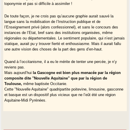
Qu’il me suffise de rappeler ce que
Voltaire
a écrit dans le
Dictionnaire
toponymie et pas si difficile à assimiler !
philosophique
(1774), article
Orthographe
: Après avoir remarqué que
« Pour l’orthographe purement française, l’habitude seule peut en
De toute façon, je ne crois pas qu’aucune graphie aurait sauvé la
supporter l’incongruité. », il concluait ainsi l’article : «
L’écriture est la
langue sans la mobilisation de l’Instruction publique et de
peinture de la voix, plus elle est ressemblante, meilleure elle
l’Enseignement privé (alors confessionnel), et sans le concours des
est.
».
instances de l’Etat, bref sans des institutions organisées, même
Et plus près de nous, le Gascon
François Fontan
(1929-1979),
régionales ou départementales. Le sentiment populaire, qui n’est jamais
fondateur en 1959 du
Parti nationaliste occitan
(devenu Parti de la
statique, aurait pu y trouver fierté et enthousiasme. Mais il aurait fallu
nation occitane) ; dans un chapitre « L’ÉCRITURE » de son ouvrage
une autre vision des choses de la part des gens d’en-haut.
Ethnisme – Vers un Nationalisme Humaniste
, Cuneo, 1961, il écrivait :
«
Une écriture est supérieure à une autre dans la mesure où elle
Quand à l’occitanisme, il a eu le mérite de tenter une percée, je n’y
reproduit plus aisément et plus exactement la parole
, dans la
reviens pas.
mesure où elle se rapproche davantage du phonétisme alphabétique,
Mais aujourd’hui
la Gascogne est
bien plus menacée par la région
dans la mesure où chaque son est toujours représenté par le même
composite dite "Nouvelle Aquitaine" que par la région de
signe, et où chaque signe représente toujours le même son. »
Toulouse,
même baptisée Occitanie.
Cette "Nouvelle Aquitaine" quadripartite poitevine, limousine, gasconne
Enfin, sur la question du
x
gascon, je dois corriger l’appréciation de
et basque est un dispositif plus vicieux que ne l’eût été une région
PJM : Bourciez n’est pas le « fossoyeur du graphème
x
gascon » mais
Aquitaine-Midi Pyrénées.
il s’est incliné devant le refus des adhérents de l’
Escole Gastou Febus
des années 1900-1905 ; Lespy en avait usé sans rigueur, en
concurrence avec
ch
, mais nos anciens n’avaient pu s’y faire. Et Alibert
l’a écarté de sa norme : tout en prenant pour base le
Diccionari
Ortogràfic
de P. Fabra, il en a écarté « las grafias especificament