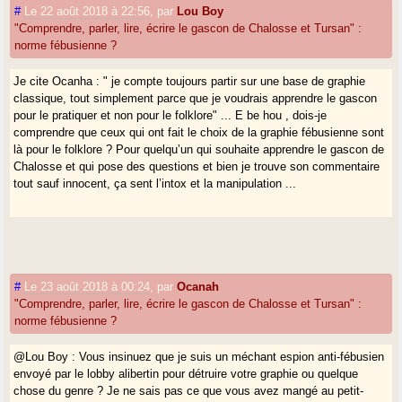
catalanas, çò es assaber : ll, ny, ix, tx, ig, que remplaçam per lh, nh, is,
#
Le 22 août 2018 à 22:56
,
par
Lou Boy
ch, g, […] » (
Gramatica
, 2nde éd. p . 7).
"Comprendre, parler, lire, écrire le gascon de Chalosse et Tursan" :
norme fébusienne ?
Plân couraumén.
Je cite Ocanha : " je compte toujours partir sur une base de graphie
classique, tout simplement parce que je voudrais apprendre le gascon
pour le pratiquer et non pour le folklore" ... E be hou , dois-je
comprendre que ceux qui ont fait le choix de la graphie fébusienne sont
là pour le folklore ? Pour quelqu’un qui souhaite apprendre le gascon de
Chalosse et qui pose des questions et bien je trouve son commentaire
tout sauf innocent, ça sent l’intox et la manipulation ...
#
Le 23 août 2018 à 00:24
,
par
Ocanah
"Comprendre, parler, lire, écrire le gascon de Chalosse et Tursan" :
norme fébusienne ?
@Lou Boy : Vous insinuez que je suis un méchant espion anti-fébusien
envoyé par le lobby alibertin pour détruire votre graphie ou quelque
chose du genre ? Je ne sais pas ce que vous avez mangé au petit-