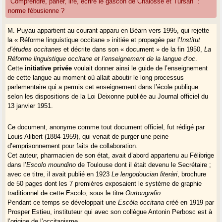
"Comprendre, parler, lire, écrire le gascon de Chalosse et Tursan" :
norme fébusienne ?
M. Puyau appartient au courant apparu en Béarn vers 1995, qui rejette
la « Réforme linguistique occitane » initiée et propagée par l’
Institut
d’études occitanes
et décrite dans son « document » de la fin 1950,
La
Réforme linguistique occitane et l’enseignement de la langue d’oc
.
Cette
initiative privée
voulait donner ainsi le guide de l’enseignement
de cette langue au moment où allait aboutir le long processus
parlementaire qui a permis cet enseignement dans l’école publique
selon les dispositions de la Loi Deixonne publiée au Journal officiel du
13 janvier 1951.
Ce document, anonyme comme tout document officiel, fut rédigé par
Louis Alibert (1884-1959), qui venait de purger une peine
d’emprisonnement pour faits de collaboration.
Cet auteur, pharmacien de son état, avait d’abord appartenu au Félibrige
dans l’
Escolo moundino
de Toulouse dont il était devenu le Secrétaire ;
avec ce titre, il avait publié en 1923
Le lengodoucian literàri
, brochure
de 50 pages dont les 7 premières exposaient le système de graphie
traditionnel de cette Escolo, sous le titre
Ourtougrafio
.
Pendant ce temps se développait une
Escòla occitana
créé en 1919 par
Prosper Estieu, instituteur qui avec son collègue Antonin Perbosc est à
l’origine de l’occitanisme.