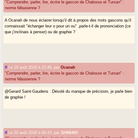
"Comprendre, parler, lire, écrire le gascon de Chalosse et Tursan" :
norme fébusienne ?
A Ocanah de nous éclairer:lorsqu’il dit à propos des mots gascons qu’il
connaissait "échanger leur o pour un ou" ,parle-t-il de prononciation (ce
que j’inclinais à penser) ou de graphie ?
#
Le 19 août 2018 à 22:46
,
par
Ocanah
"Comprendre, parler, lire, écrire le gascon de Chalosse et Tursan" :
norme fébusienne ?
@Gerard Saint-Gaudens : Désolé du manque de précision, je parle bien
de graphie !
#
Le 20 août 2018 à 06:43
,
par
32406465