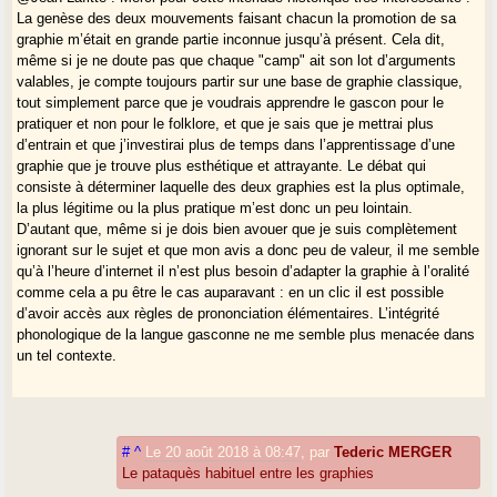
La genèse des deux mouvements faisant chacun la promotion de sa
graphie m’était en grande partie inconnue jusqu’à présent. Cela dit,
même si je ne doute pas que chaque "camp" ait son lot d’arguments
valables, je compte toujours partir sur une base de graphie classique,
tout simplement parce que je voudrais apprendre le gascon pour le
pratiquer et non pour le folklore, et que je sais que je mettrai plus
d’entrain et que j’investirai plus de temps dans l’apprentissage d’une
graphie que je trouve plus esthétique et attrayante. Le débat qui
consiste à déterminer laquelle des deux graphies est la plus optimale,
la plus légitime ou la plus pratique m’est donc un peu lointain.
D’autant que, même si je dois bien avouer que je suis complètement
ignorant sur le sujet et que mon avis a donc peu de valeur, il me semble
qu’à l’heure d’internet il n’est plus besoin d’adapter la graphie à l’oralité
comme cela a pu être le cas auparavant : en un clic il est possible
d’avoir accès aux règles de prononciation élémentaires. L’intégrité
phonologique de la langue gasconne ne me semble plus menacée dans
un tel contexte.
#
^
Le 20 août 2018 à 08:47
,
par
Tederic MERGER
Le pataquès habituel entre les graphies