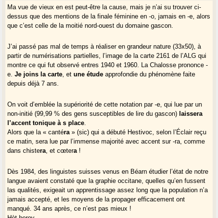
Ma vue de vieux en est peut-être la cause, mais je n’ai su trouver ci-
dessus que des mentions de la finale féminine en -o, jamais en -e, alors
que c’est celle de la moitié nord-ouest du domaine gascon.
J’ai passé pas mal de temps à réaliser en grandeur nature (33x50), à
partir de numérisations partielles, l’image de la carte 2161 de l’ALG qui
montre ce qui fut observé entres 1940 et 1960. La Chalosse prononce -
e.
Je joins la carte
, et
une étude
approfondie du phénomène faite
depuis déjà 7 ans.
On voit d’emblée la supériorité de cette notation par -e, qui lue par un
non-initié (99,99 % des gens susceptibles de lire du gascon)
laissera
l’accent tonique à s place
.
Alors que la « canté
ra
» (sic) qui a débuté Hestivoc, selon l’Éclair reçu
ce matin, sera lue par l’immense majorité avec accent sur -ra, comme
dans chiste
ra
, et cœter
a
!
Dès 1984, des linguistes suisses venus en Béarn étudier l’état de notre
langue avaient constaté que la graphie occitane, quelles qu’en fussent
las qualités, exigeait un apprentissage assez long que la population n’a
jamais accepté, et les moyens de la propager efficacement ont
manqué. 34 ans après, ce n’est pas mieux !
Hèt beroy,