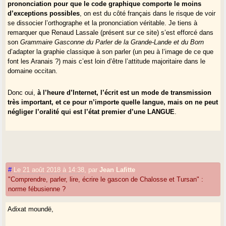
prononciation pour que le code graphique comporte le moins
d’exceptions possibles
, on est du côté français dans le risque de voir
Mistral a en fait chanté la
nacioun
provençale, le "naître" provençal,
se dissocier l’orthographe et la prononciation véritable. Je tiens à
mais a englobé l’illusoire "nation méridionale" dans cet enthousiasme. Il
remarquer que Renaud Lassale (présent sur ce site) s’est efforcé dans
n’était pas le premier à penser la "France du Sud". La pan-Occitanie en
son
Grammaire Gasconne du Parler de la Grande-Lande et du Born
est sortie.
d’adapter la graphie classique à son parler (un peu à l’image de ce que
Maintenant, ce qui aurait pu être une fédération de volontés tourne à
font les Aranais ?) mais c’est loin d’être l’attitude majoritaire dans le
l’imposition d’une étiquette. Or, l’Occitanie, en dehors de son territoire
domaine occitan.
légitime d’entre Rhône et Garonne, brouille l’idée gasconne. Pas pour
tous les Occitanistes sans doute et heureusement, mais alors qu’ils
Donc oui,
à l’heure d’Internet, l’écrit est un mode de transmission
changent de référence et de nom, et les béarnistes aussi. Ce n’est pas
très important, et ce pour n’importe quelle langue, mais on ne peut
une question de graphie.
négliger l’oralité qui est l’état premier d’une LANGUE
.
La méthode de Brèthes est excellente, plus tournée vers la langue du
Tursan que vers les confins sud de la Chalosse.
#
Le 21 août 2018 à 14:38
,
par
Jean Lafitte
"Comprendre, parler, lire, écrire le gascon de Chalosse et Tursan" :
norme fébusienne ?
Adixat moundë,