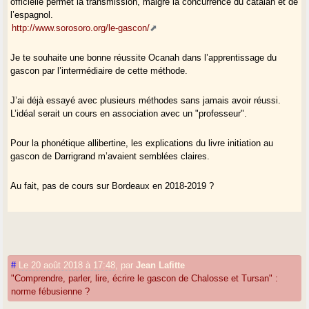
officielle permet la transmission, malgré la concurrence du catalan et de
l’espagnol.
http://www.sorosoro.org/le-gascon/
Je te souhaite une bonne réussite Ocanah dans l’apprentissage du
gascon par l’intermédiaire de cette méthode.
J’ai déjà essayé avec plusieurs méthodes sans jamais avoir réussi.
L’idéal serait un cours en association avec un "professeur".
Pour la phonétique allibertine, les explications du livre initiation au
gascon de Darrigrand m’avaient semblées claires.
Au fait, pas de cours sur Bordeaux en 2018-2019 ?
#
Le 20 août 2018 à 17:48
,
par
Jean Lafitte
"Comprendre, parler, lire, écrire le gascon de Chalosse et Tursan" :
norme fébusienne ?