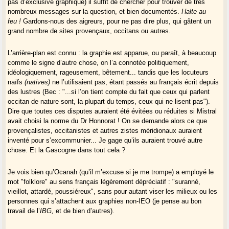
pas d’exclusive graphique) il suffit de chercher pour trouver de très
nombreux messages sur la question, et bien documentés.
Halte au
feu !
Gardons-nous des aigreurs, pour ne pas dire plus, qui gâtent un
grand nombre de sites provençaux, occitans ou autres.
L’arrière-plan est connu : la graphie est apparue, ou paraît, à beaucoup
comme le signe d’autre chose, on l’a connotée politiquement,
idéologiquement, rageusement, bêtement... tandis que les locuteurs
naïfs
(natives)
ne l’utilisaient pas, étant passés au français écrit depuis
des lustres (Bec : "...si l’on tient compte du fait que ceux qui parlent
occitan de nature sont, la plupart du temps, ceux qui ne lisent pas").
Dire que toutes ces disputes auraient été évitées ou réduites si Mistral
avait choisi la norme du Dr Honnorat ! On se demande alors ce que
provençalistes, occitanistes et autres zistes méridionaux auraient
inventé pour s’excommunier... Je gage qu’ils auraient trouvé autre
chose. Et la Gascogne dans tout cela ?
Je vois bien qu’Ocanah (qu’il m’excuse si je me trompe) a employé le
mot "folklore" au sens français légèrement dépréciatif : "suranné,
vieillot, attardé, poussiéreux", sans pour autant viser les milieux ou les
personnes qui s’attachent aux graphies non-IEO (je pense au bon
travail de l’
IBG,
et de bien d’autres).