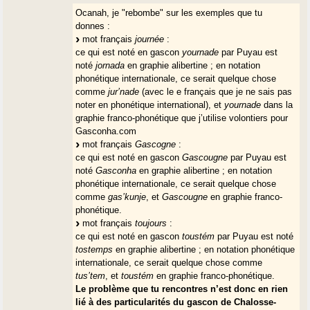
Ocanah, je "rebombe" sur les exemples que tu
donnes :
mot français
journée
:
ce qui est noté en gascon
yournade
par Puyau est
noté
jornada
en graphie alibertine ; en notation
phonétique internationale, ce serait quelque chose
comme
jur’nade
(avec le e français que je ne sais pas
noter en phonétique international), et
yournade
dans la
graphie franco-phonétique que j’utilise volontiers pour
Gasconha.com
mot français
Gascogne
:
ce qui est noté en gascon
Gascougne
par Puyau est
noté
Gasconha
en graphie alibertine ; en notation
phonétique internationale, ce serait quelque chose
comme
gas’kunje
, et
Gascougne
en graphie franco-
phonétique.
mot français
toujours
:
ce qui est noté en gascon
toustém
par Puyau est noté
tostemps
en graphie alibertine ; en notation phonétique
internationale, ce serait quelque chose comme
tus’tem
, et
toustém
en graphie franco-phonétique.
Le problème que tu rencontres n’est donc en rien
lié à des particularités du gascon de Chalosse-