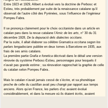
Entre 1923 et 1929, Alibert a évolué vers la doctrine de Perbosc et
Estieu, très probablement par suite de la renaissance catalane qu’il
observait de l’autre côté des Pyrénées, sous l’influence de l’ingénieur
Pompeu Fabra.
Il se prononça clairement pour le choix occitaniste dans un article en
catalan paru dans la revue catalane l’
Amic de les arts
, n° 30 du 31
décembre 1928,
De la depuració dels dialectes occitans
.
Par la suite, il allait élaborer sa célèbre
Gramatica occitana segon los
parlars lengadocians
publiée en deux tomes à Barcelone en 1935, aux
frais de ses amis catalans.
La première partie
Grafia e fonetica
décrivait dans le détail une version
rénovée du système Perbosc-Estieu, personnages pour lesquels il
n’avait pas grande estime ; sa rénovation rapprochait la graphie de celle
du catalan selon Pompeu Fabra..
Mais le catalan n’avait jamais cessé de s’écrire, et sa phonétique
proche de celle du castillan avait peu changé par rapport aux temps
anciens. Alors qu’en France, les parlers d’oc avaient évolué
considérablement, et dans la mesure où ils étaient écrits, avaient
changé l’image des mots pour refléter les changements de la
prononciation.
C’est ainsi que des « o » anciens, prononcés « o », étaient passés à