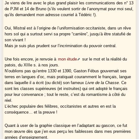
Je viens de lire avec le plus grand plaisir les communications des n° 13
de PJM et 14 de Bruno (s’ils veulent sortir de l’anonymat pour moi seul,
qu’ils demandent mon adresse courriel à Tédéric !).
Oui, Mistral est à l’origine de l’uniformisation occitaniste, dans un rêve
hors sol qui a surtout servi sa propre “carrière”, jusqu’à être statufié de
son vivant !
Mais je suis plus prudent sur l’incrimination du pouvoir central.
Une fois encore, je renvoie à
mon étude
sur le mot et la réalité du
patois, du XIIIe s. à nos jours.
N’oublions pas qu’entre 1330 et 1390, Gaston Fébus gouvernait ses
terres en langues d’oc, mais pratiquait couramment le français, langue
dans laquelle il a écrit (ou dicté) son fameux
Livre de la Chasse
. Ce
sont les classes supérieures (et instruites) qui ont adopté le français
pour leur convenance ; tout le reste, c’est du romantisme à côté du
réel.
L’échec populaire des félibres, occitanistes et autres en est la
conséquence… et la preuve !
Quant à user de la graphie classique en l’adaptant au gascon, ce fut
mon œuvre dès que j’en eus perçu les faiblesses dans mes premières
années d’enseignement.