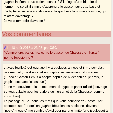
graphie inhérente aux parlers locaux ? S’il s’agit d’une histoire de
norme, me serait-il simple d’apprendre le gascon sur cette base et
d’adapter ensuite le vocabulaire et la graphie à la norme classique, qui
m’attire davantage ?
Je vous remercie d’avance !
Vos commentaires
#
Le 18 août 2018 à 23:28
,
par
GSG
"Comprendre, parler, lire, écrire le gascon de Chalosse et Tursan" :
norme fébusienne ?
J’avais feuilleté cet ouvrage il y a quelques années et il me semblait
pas mal fait ; il est en effet en graphie anciennement fébusienne
(l’Escole Gaston Febus a adopté depuis deux décennies, je crois, la
graphie occitane "classique").
Je ne me souviens plus exactement du type de parler utilisé (l’ouvrage
se veut valable pour les parlers du Tursan et de la Chalosse, comme
vous dites).
Le passage du "o" dans les mots que vous connaissez ("nòste" par
exemple, soit "noste" en graphie fébusiennes ancienne, devenant
"noste" (nouste) me semble s’expliquer par une limite (une isoglosse) à