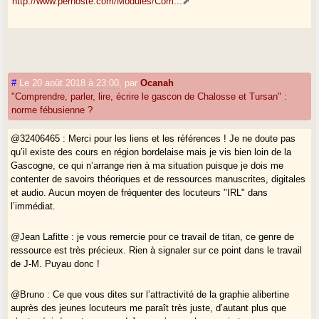
http://www.pernoste.com/Modules/Com...
#
Le 20 août 2018 à 23:00
,
par
Ocanah
"Comprendre, parler, lire, écrire le gascon de Chalosse et Tursan" :
norme fébusienne ?
@32406465 : Merci pour les liens et les références ! Je ne doute pas
qu’il existe des cours en région bordelaise mais je vis bien loin de la
Gascogne, ce qui n’arrange rien à ma situation puisque je dois me
contenter de savoirs théoriques et de ressources manuscrites, digitales
et audio. Aucun moyen de fréquenter des locuteurs "IRL" dans
l’immédiat.
@Jean Lafitte : je vous remercie pour ce travail de titan, ce genre de
ressource est très précieux. Rien à signaler sur ce point dans le travail
de J-M. Puyau donc !
@Bruno : Ce que vous dites sur l’attractivité de la graphie alibertine
auprès des jeunes locuteurs me paraît très juste, d’autant plus que