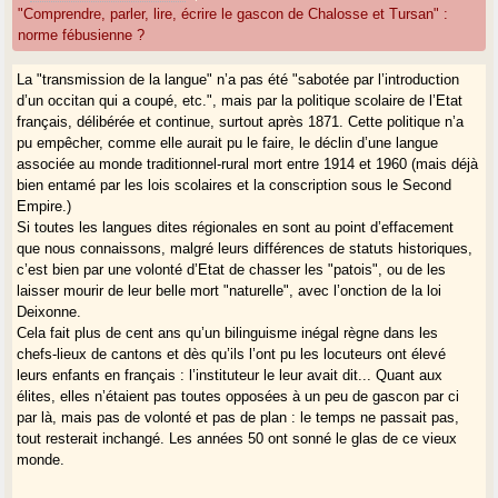
"Comprendre, parler, lire, écrire le gascon de Chalosse et Tursan" :
norme fébusienne ?
La "transmission de la langue" n’a pas été "sabotée par l’introduction
d’un occitan qui a coupé, etc.", mais par la politique scolaire de l’Etat
français, délibérée et continue, surtout après 1871. Cette politique n’a
pu empêcher, comme elle aurait pu le faire, le déclin d’une langue
associée au monde traditionnel-rural mort entre 1914 et 1960 (mais déjà
bien entamé par les lois scolaires et la conscription sous le Second
Empire.)
Si toutes les langues dites régionales en sont au point d’effacement
que nous connaissons, malgré leurs différences de statuts historiques,
c’est bien par une volonté d’Etat de chasser les "patois", ou de les
laisser mourir de leur belle mort "naturelle", avec l’onction de la loi
Deixonne.
Cela fait plus de cent ans qu’un bilinguisme inégal règne dans les
chefs-lieux de cantons et dès qu’ils l’ont pu les locuteurs ont élevé
leurs enfants en français : l’instituteur le leur avait dit... Quant aux
élites, elles n’étaient pas toutes opposées à un peu de gascon par ci
par là, mais pas de volonté et pas de plan : le temps ne passait pas,
tout resterait inchangé. Les années 50 ont sonné le glas de ce vieux
monde.