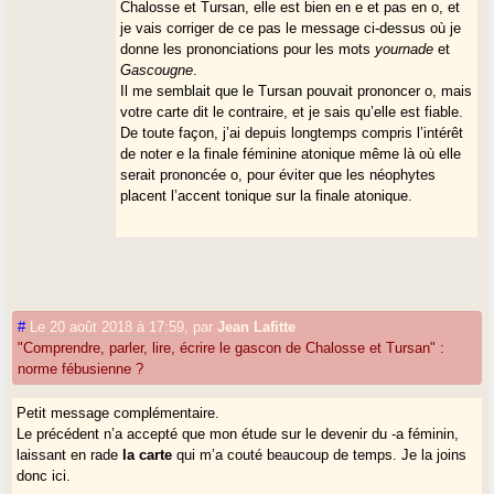
Chalosse et Tursan, elle est bien en e et pas en o, et
je vais corriger de ce pas le message ci-dessus où je
donne les prononciations pour les mots
yournade
et
Gascougne
.
Il me semblait que le Tursan pouvait prononcer o, mais
votre carte dit le contraire, et je sais qu’elle est fiable.
De toute façon, j’ai depuis longtemps compris l’intérêt
de noter e la finale féminine atonique même là où elle
serait prononcée o, pour éviter que les néophytes
placent l’accent tonique sur la finale atonique.
#
Le 20 août 2018 à 17:59
,
par
Jean Lafitte
"Comprendre, parler, lire, écrire le gascon de Chalosse et Tursan" :
norme fébusienne ?
Petit message complémentaire.
Le précédent n’a accepté que mon étude sur le devenir du -a féminin,
laissant en rade
la carte
qui m’a couté beaucoup de temps. Je la joins
donc ici.