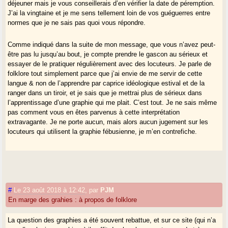
déjeuner mais je vous conseillerais d’en vérifier la date de péremption.
J’ai la vingtaine et je me sens tellement loin de vos guéguerres entre
normes que je ne sais pas quoi vous répondre.
Comme indiqué dans la suite de mon message, que vous n’avez peut-
être pas lu jusqu’au bout, je compte prendre le gascon au sérieux et
essayer de le pratiquer régulièrement avec des locuteurs. Je parle de
folklore tout simplement parce que j’ai envie de me servir de cette
langue & non de l’apprendre par caprice idéologique estival et de la
ranger dans un tiroir, et je sais que je mettrai plus de sérieux dans
l’apprentissage d’une graphie qui me plait. C’est tout. Je ne sais même
pas comment vous en êtes parvenus à cette interprétation
extravagante. Je ne porte aucun, mais alors aucun jugement sur les
locuteurs qui utilisent la graphie fébusienne, je m’en contrefiche.
#
Le 23 août 2018 à 12:42
,
par
PJM
En marge des grahies : à propos de folklore
La question des graphies a été souvent rebattue, et sur ce site (qui n’a