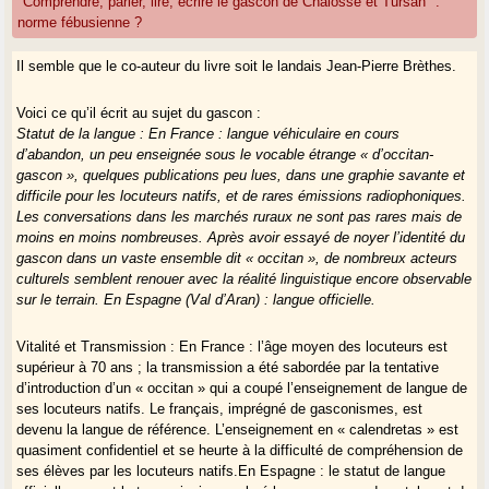
"Comprendre, parler, lire, écrire le gascon de Chalosse et Tursan" :
norme fébusienne ?
Il semble que le co-auteur du livre soit le landais Jean-Pierre Brèthes.
Voici ce qu’il écrit au sujet du gascon :
Statut de la langue : En France : langue véhiculaire en cours
d’abandon, un peu enseignée sous le vocable étrange « d’occitan-
gascon », quelques publications peu lues, dans une graphie savante et
difficile pour les locuteurs natifs, et de rares émissions radiophoniques.
Les conversations dans les marchés ruraux ne sont pas rares mais de
moins en moins nombreuses. Après avoir essayé de noyer l’identité du
gascon dans un vaste ensemble dit « occitan », de nombreux acteurs
culturels semblent renouer avec la réalité linguistique encore observable
sur le terrain. En Espagne (Val d’Aran) : langue officielle.
Vitalité et Transmission : En France : l’âge moyen des locuteurs est
supérieur à 70 ans ; la transmission a été sabordée par la tentative
d’introduction d’un « occitan » qui a coupé l’enseignement de langue de
ses locuteurs natifs. Le français, imprégné de gasconismes, est
devenu la langue de référence. L’enseignement en « calendretas » est
quasiment confidentiel et se heurte à la difficulté de compréhension de
ses élèves par les locuteurs natifs.En Espagne : le statut de langue