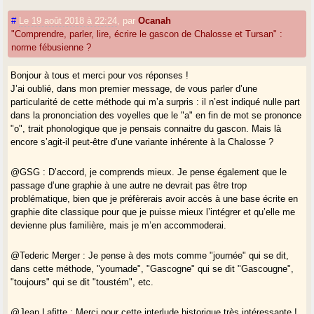
« ou » dans la prononciation… et l’écrit. En témoigne clairement
#
Le 19 août 2018 à 22:24
,
par
Ocanah
l’œuvre du pasteur protestant
Arnaud de Salette
publiant en 1583 une
"Comprendre, parler, lire, écrire le gascon de Chalosse et Tursan" :
adaptation
Psaumes de David
en vers béarnais : très soucieux d’être
norme fébusienne ?
correctement lu par des pasteurs venus de France, qui ne devaient pas
se ridiculiser devant leurs fidèles, il écrit
tout, nous, doussa, acoubla
,
Bonjour à tous et merci pour vos réponses !
etc. mais l’article
lo
qui ne deviendra
lou
qu’un siècle plus tard.
J’ai oublié, dans mon premier message, de vous parler d’une
La graphie « fébusienne » ne fut que la normalisation, sous la direction
particularité de cette méthode qui m’a surpris : il n’est indiqué nulle part
du grand romaniste Édouard Bourciez (1854-1946), de la graphie
dans la prononciation des voyelles que le "a" en fin de mot se prononce
traditionnelle qui suivait au plus près la prononciation pour ne jamais
"o", trait phonologique que je pensais connaitre du gascon. Mais là
dérouter le lecteur… qui était aussi un locuteur.
encore s’agit-il peut-être d’une variante inhérente à la Chalosse ?
Et 28 ans et demi d’enseignement bénévole du gascon à Paris m’ont
@GSG : D’accord, je comprends mieux. Je pense également que le
convaincu de la supériorité de la graphie fébusienne (quelque peu revue
passage d’une graphie à une autre ne devrait pas être trop
pour tenir compte de la disparition des locuteurs naturels) sur celle
problématique, bien que je préfèrerais avoir accès à une base écrite en
d’Alibert, que j’avais pourtant enseignée pendant mes 14 premières
graphie dite classique pour que je puisse mieux l’intégrer et qu’elle me
années…
devienne plus familière, mais je m’en accommoderai.
@Tederic Merger : Je pense à des mots comme "journée" qui se dit,
dans cette méthode, "yournade", "Gascogne" qui se dit "Gascougne",
"toujours" qui se dit "toustém", etc.
@Jean Lafitte : Merci pour cette interlude historique très intéressante !