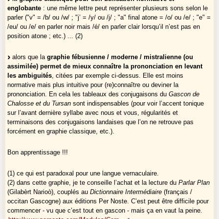
englobante
: une même lettre peut représenter plusieurs sons selon le
parler ("v" = /b/ ou /w/ ; "j’ = /y/ ou /j/ ; "a" final atone = /o/ ou /e/ ; "e" =
/eu/ ou /e/ en parler noir mais /é/ en parler clair lorsqu’il n’est pas en
position atone ; etc.) ... (2)
alors que la
graphie fébusienne / moderne / mistralienne (ou
assimilée) permet de mieux connaître la prononciation en levant
les ambiguités
, citées par exemple ci-dessus. Elle est moins
normative mais plus intuitive pour (re)connaître ou deviner la
prononciation. En cela les tableaux des conjugaisons du
Gascon de
Chalosse et du Tursan
sont indispensables (pour voir l’accent tonique
sur l’avant dernière syllabe avec nous et vous, régularités et
terminaisons des conjugaisons landaises que l’on ne retrouve pas
forcément en graphie classique, etc.).
Bon apprentissage !!!
(1) ce qui est paradoxal pour une langue vernaculaire.
(2) dans cette graphie, je te conseille l’achat et la lecture du
Parlar Plan
(Gilabèrt Narioò), couplés au
Dictionnaire Intermédiaire
(français /
occitan Gascogne) aux éditions Per Noste. C’est peut être difficile pour
commencer - vu que c’est tout en gascon - mais ça en vaut la peine.