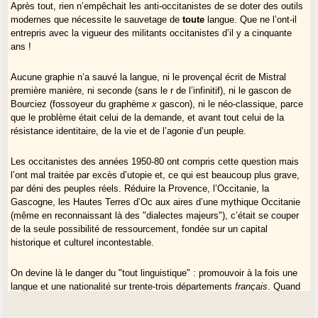
Après tout, rien n’empêchait les anti-occitanistes de se doter des outils
modernes que nécessite le sauvetage de
toute
langue. Que ne l’ont-il
entrepris avec la vigueur des militants occitanistes d’il y a cinquante
ans !
Aucune graphie n’a sauvé la langue, ni le provençal écrit de Mistral
première manière, ni seconde (sans le r de l’infinitif), ni le gascon de
Bourciez (fossoyeur du graphème
x
gascon), ni le néo-classique, parce
que le problème était celui de la demande, et avant tout celui de la
résistance identitaire, de la vie et de l’agonie d’un peuple.
Les occitanistes des années 1950-80 ont compris cette question mais
l’ont mal traitée par excès d’utopie et, ce qui est beaucoup plus grave,
par déni des peuples réels. Réduire la Provence, l’Occitanie, la
Gascogne, les Hautes Terres d’Oc aux aires d’une mythique Occitanie
(même en reconnaissant là des "dialectes majeurs"), c’était se couper
de la seule possibilité de ressourcement, fondée sur un capital
historique et culturel incontestable.
On devine là le danger du "tout linguistique" : promouvoir à la fois une
langue et une nationalité sur trente-trois départements
français
. Quand
la langue meurt avec les derniers locuteurs, tout cela devient hors-sol.
Que reste-t-il pour sauver la langue ? Quels référents ?