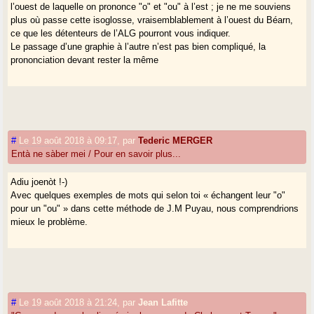
l’ouest de laquelle on prononce "o" et "ou" à l’est ; je ne me souviens
plus où passe cette isoglosse, vraisemblablement à l’ouest du Béarn,
ce que les détenteurs de l’ALG pourront vous indiquer.
Le passage d’une graphie à l’autre n’est pas bien compliqué, la
prononciation devant rester la même
#
Le 19 août 2018 à 09:17
,
par
Tederic MERGER
Entà ne sàber mei / Pour en savoir plus...
Adiu joenòt !-)
Avec quelques exemples de mots qui selon toi « échangent leur "o"
pour un "ou" » dans cette méthode de J.M Puyau, nous comprendrions
mieux le problème.
#
Le 19 août 2018 à 21:24
,
par
Jean Lafitte