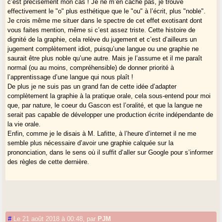
c’est précisément mon cas ! Je ne m’en cache pas, je trouve
effectivement le "o" plus esthétique que le "ou" à l’écrit, plus "noble".
Je crois même me situer dans le spectre de cet effet exotisant dont
vous faites mention, même si c’est assez triste. Cette histoire de
dignité de la graphie, cela relève du jugement et c’est d’ailleurs un
jugement complètement idiot, puisqu’une langue ou une graphie ne
saurait être plus noble qu’une autre. Mais je l’assume et il me paraît
normal (ou au moins, compréhensible) de donner priorité à
l’apprentissage d’une langue qui nous plaît !
De plus je ne suis pas un grand fan de cette idée d’adapter
complètement la graphie à la pratique orale, cela sous-entend pour moi
que, par nature, le coeur du Gascon est l’oralité, et que la langue ne
serait pas capable de développer une production écrite indépendante de
la vie orale.
Enfin, comme je le disais à M. Lafitte, à l’heure d’internet il ne me
semble plus nécessaire d’avoir une graphie calquée sur la
prononciation, dans le sens où il suffit d’aller sur Google pour s’informer
des règles de cette dernière.
#
Le 21 août 2018 à 00:48
,
par
PJM