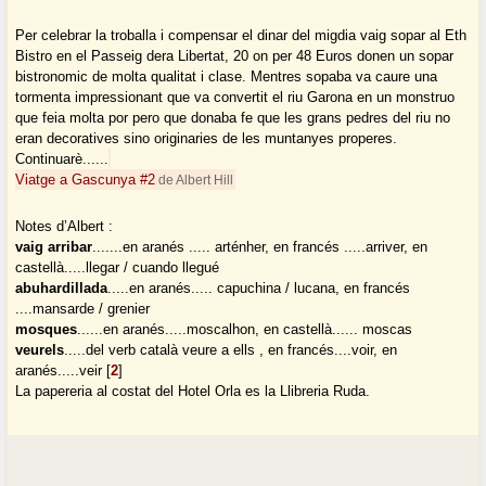
Per celebrar la troballa i compensar el dinar del migdia vaig sopar al Eth
Bistro en el Passeig dera Libertat, 20 on per 48 Euros donen un sopar
bistronomic de molta qualitat i clase. Mentres sopaba va caure una
tormenta impressionant que va convertit el riu Garona en un monstruo
que feia molta por pero que donaba fe que les grans pedres del riu no
eran decoratives sino originaries de les muntanyes properes.
Continuarè......
Viatge a Gascunya #2
de Albert Hill
Notes d’Albert :
vaig arribar
.......en aranés ..... arténher, en francés .....arriver, en
castellà.....llegar / cuando llegué
abuhardillada
.....en aranés..... capuchina / lucana, en francés
....mansarde / grenier
mosques
......en aranés.....moscalhon, en castellà...... moscas
veurels
.....del verb català veure a ells , en francés....voir, en
aranés.....veir
[
2
]
La papereria al costat del Hotel Orla es la Llibreria Ruda.