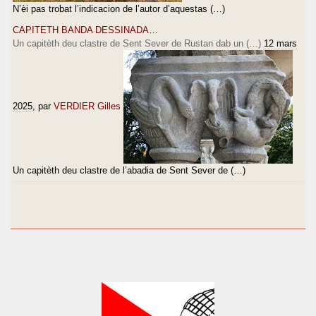
N’èi pas trobat l’indicacion de l’autor d’aquestas (…)
CAPITETH BANDA DESSINADA…
Un capitèth deu clastre de Sent Sever de Rustan dab un (…)
12 mars
2025
, par
VERDIER Gilles
Un capitèth deu clastre de l’abadia de Sent Sever de (…)