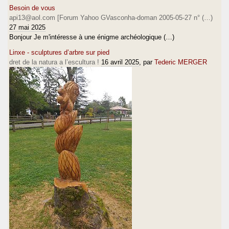
Besoin de vous
api13@aol.com [Forum Yahoo GVasconha-doman 2005-05-27 n° (…)
27 mai 2025
Bonjour Je m'intéresse à une énigme archéologique (…)
Linxe - sculptures d’arbre sur pied
dret de la natura a l’escultura !
16 avril 2025
, par
Tederic MERGER