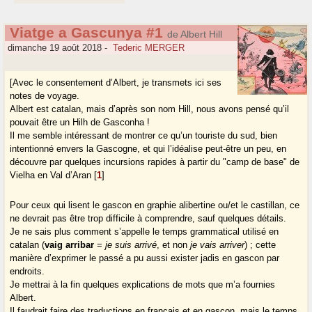
Viatge a Gascunya #1
de Albert Hill
dimanche 19 août 2018
-
Tederic MERGER
[Avec le consentement d’Albert, je transmets ici ses
notes de voyage.
Albert est catalan, mais d’après son nom Hill, nous avons pensé qu’il
pouvait être un Hilh de Gasconha !
Il me semble intéressant de montrer ce qu’un touriste du sud, bien
intentionné envers la Gascogne, et qui l’idéalise peut-être un peu, en
découvre par quelques incursions rapides à partir du "camp de base" de
Vielha en Val d’Aran
[
1
]
Pour ceux qui lisent le gascon en graphie alibertine ou/et le castillan, ce
ne devrait pas être trop difficile à comprendre, sauf quelques détails.
Je ne sais plus comment s’appelle le temps grammatical utilisé en
catalan (
vaig arribar
=
je suis arrivé
, et non
je vais arriver
) ; cette
manière d’exprimer le passé a pu aussi exister jadis en gascon par
endroits.
Je mettrai à la fin quelques explications de mots que m’a fournies
Albert.
Il faudrait faire des traductions en français et en gascon, mais le temps