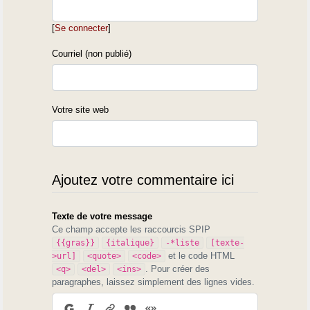
[
Se connecter
]
Courriel (non publié)
Votre site web
Ajoutez votre commentaire ici
Texte de votre message
Ce champ accepte les raccourcis SPIP
{{gras}}
{italique}
-*liste
[texte-
et le code HTML
>url]
<quote>
<code>
. Pour créer des
<q>
<del>
<ins>
paragraphes, laissez simplement des lignes vides.