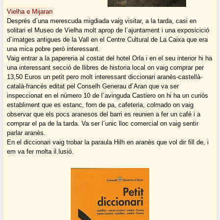
Vielha e Mijaran
Després d´una merescuda migdiada vaig visitar, a la tarda, casi en
solitari el Museo de Vielha molt aprop de l´ajuntament i una exposicició
d´imatges antigues de la Vall en el Centre Cultural de La Caixa que era
una mica pobre però interessant.
Vaig entrar a la papereria al costat del hotel Orla i en el seu interior hi ha
una interessant secció de llibres de historia local on vaig comprar per
13,50 Euros un petit pero molt interessant diccionari aranès-castellà-
català-francés editat pel Conselh Generau d´Aran que va ser
inspeccionat en el número 10 de l´avinguda Castiero on hi ha un curiós
establiment que es estanc, forn de pa, cafeteria, colmado on vaig
observar que els pocs aranesos del barri es reunien a fer un café i a
comprar el pa de la tarda. Va ser l´unic lloc comercial on vaig sentir
parlar aranès.
En el diccionari vaig trobar la paraula Hilh en aranès que vol dir fill de, i
em va fer molta il.lusió.