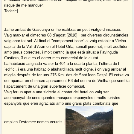
risque de me manquer.
Tederic]
Ja he arribat de Gascunya on he realitzat un petit viatge d´iniciació.
Vaig marxar el dimecres 08 d´agost [2018] i per diverses circunstàncies
vaig anar tot sol. Al final el "campament base" al vaig establir a Vielha
capital de la Vall d´Arán en el Hotel Orla, sencill pero net, molt acollidor i
amb preus correctes, i molt centric ja que està situat a l´avinguda
Castiero, 3 que es el carrer mes comercial de la ciutat.
La habitació asignada va ser la 404 a la cuarta planta, l´ultima de l
´edifici, i era una habitació abuhardillada molt digne, i on vaig arribar al
migdia després de fer uns 275 Km. des de SantJoan Despí. El cotxe va
ser aparcat en el macro aparcament P3 del centre de Vielha que sembla
l´aparcament de una gran superficie comercial.
Vaig fer un apat a una sidrería al costat del hotel on vaig ser
acompanyat de unes quantes mosques espanyoles i molts turistes
espanyols que eren agraciats amb uns grans plats combinats que
omplien l´estomec nomes veurels.