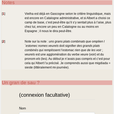
Notes
[
1
]
Vielha est déjà en Gascogne selon le critère linguistique, mais
est encore en Catalogne administrative, et si Albert a choisi ce
camp de base, c’est peut-être qu’il s’y sentait plus à l’aise, plus
chez lui, encore un peu en Catalogne ou au moins en
Espagne ; il nous le dira peut-être.
[
2
]
Note sur la note :
uns grans plats combinats que omplien l
´estomec nomes veurels
doit signifier
des grands plats
combinés qui remplissent l’estomac rien que de les voir
;
veurels
est une agglomération du verbe
veure
(voir) et du
pronom
els
(les). Au début je n’avais pas compris et c’est pour
cela qu’Albert l’a précisé. Je comprends aussi que migdiada =
sieste (littéralement mi-journée).
Un gran de sau ?
(connexion facultative)
Nom