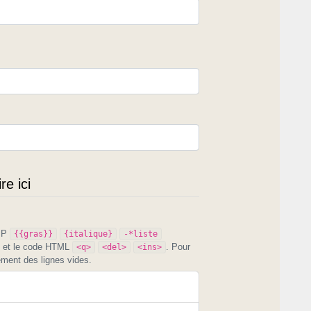
e ici
PIP
{{gras}}
{italique}
-*liste
et le code HTML
. Pour
<q>
<del>
<ins>
ement des lignes vides.