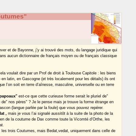
outumes"
ver et de Bayonne, j’y ai trouvé des mots, du langage juridique qui
dans aucun dictionnaire de français moyen ou de français classique
ela voulait dire par un Prof de droit à Toulouse Capitole : les biens
 en latin, en Gascogne (et très localement pour les détails) ils ont
ue l’on soit en terre d’aînesse, masculine, universelle ou en terre
papoaux"
est-ce que cette curieuse forme serait le pluriel de"
re de" nos pères" ? Je le pense mais je trouve la forme étrange en
e gascon (langue parlée par la foule) que vous pouvez repérer.
at ,
mais je vous l’ai signalé aussitôt à la suite de la photo de la
ien de la coutume de Dax comme toute la Vicomté d’Orthe, les
at.
s les trois Coutumes, mais Bedat,vedat, uniquement dans celle de