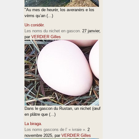
"Au mes de heurèr, los averanèrs e los
vèrns qu’an (…)
Un conidèr.
Les noms du nichet en gascon.
27 janvier
,
par
VERDIER Gilles
Dans le gascon du Rustan, un nichet (œuf
en plâtre que (…)
La biraga.
Los noms gascons de l’ « ivraie ».
2
novembre 2025
, par
VERDIER Gilles