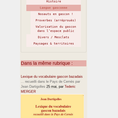
Histoire
Langue gasconne
Nosauts en gascon !
Proverbes (arréprouès)
Valorisation du gascon
dans l’espace public
Divers / Mesclats
Paysages & territoires
Dans la même rubrique :
Lexique du vocabulaire gascon bazadais
... recueilli dans le Pays de Cernès par
Jean Dartigolles
25 mai
, par
Tederic
MERGER