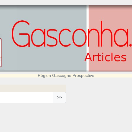
Région Gascogne Prospective
>>