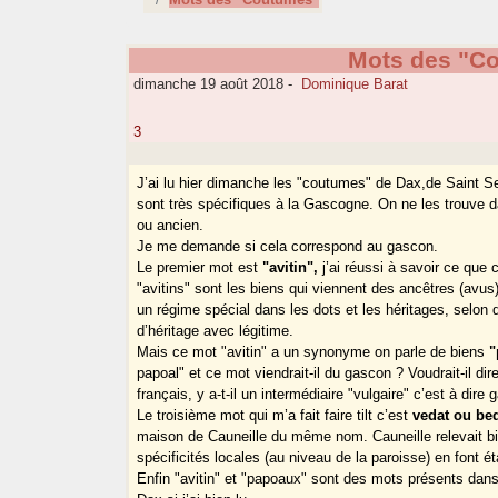
Mots des "C
dimanche 19 août 2018
-
Dominique Barat
3
J’ai lu hier dimanche les "coutumes" de Dax,de Saint Se
sont très spécifiques à la Gascogne. On ne les trouve 
ou ancien.
Je me demande si cela correspond au gascon.
Le premier mot est
"avitin",
j’ai réussi à savoir ce que c
"avitins" sont les biens qui viennent des ancêtres (avus)
un régime spécial dans les dots et les héritages, selon q
d’héritage avec légitime.
Mais ce mot "avitin" a un synonyme on parle de biens
"
papoal" et ce mot viendrait-il du gascon ? Voudrait-il di
français, y a-t-il un intermédiaire "vulgaire" c’est à dir
Le troisième mot qui m’a fait faire tilt c’est
vedat ou bed
maison de Cauneille du même nom. Cauneille relevait b
spécificités locales (au niveau de la paroisse) en font ét
Enfin "avitin" et "papoaux" sont des mots présents dan