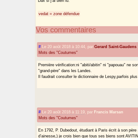
Dax si j’ai bien lu.
vedat = zone défendue
Vos commentaires
#
Le 20 août 2018 à 10:44
,
par
Gerard Saint-Gaudens
Mots des "Coutumes"
Première vérification:ni "abiti/abitin" ni "papouau" n
"grand-père" dans les Landes.
Il faudrait consulter le dictionnaire de Lespy,parfois p
#
Le 20 août 2018 à 11:19
,
par
Francis Marsan
Mots des "Coutumes"
En 1792, P. Dubedout, étudiant à Paris écrit à son père 
d’ainesse,) je crois bien que tous ses biens sont AVITINS 