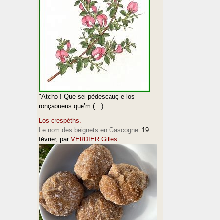
"Atcho ! Que sei pèdescauç e los
ronçabueus que’m (…)
Los crespèths.
Le nom des beignets en Gascogne.
19
février
, par
VERDIER Gilles