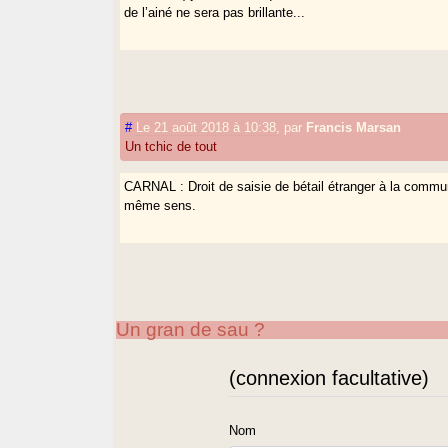
de l’ainé ne sera pas brillante...
#
Le 21 août 2018 à 10:38
,
par
Francis Marsan
Un tchic de tout
CARNAL : Droit de saisie de bétail étranger à la commu
même sens.
Un gran de sau ?
(connexion facultative)
Nom