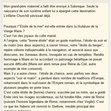
Mon grand-père maternel a failli être envoyé à Salonique. Seule la
naissance de son sixième enfant lui a épargné cette destination.
L’infâme Churchill sévissait déjà.
Pourquoi l’"Etoile de la mer" est-elle entrée dans la titulature de la
Vierge Marie ?
C’est l’un des joyaux du culte marial.
A l’origine, cette "bonne étoile" était un guide maritime, l’étoile du soir et
du matin (ses deux aspects), à savoir Vénus, notre "étoile du berger",
repère céleste indispensable à la navigation, et associé aussi aux
dioscures, les Jumeaux divins, invoqués en cas de tempêtes. Rendre
hommage à Marie en lui accordant ce patronage bénéfique ne posait
aucune difficulté (Marie est alors tenue pour Reine du Ciel, autre
exemple de titre conservé).
Mais il y a autre chose : l’étoile de chance, avec parfois ses deux
aspects "soir et matin", a perduré dans nombre de traditions d’Europe,
notamment dans le sud-ouest de l’Empire romain, et la symbolique de
plusieurs peuples en porte trace.
C’est cette étoile de (bonne) chance, suscitée par sa mère, qui a guidé
Enée vers les rivages occidentaux, où fut fondée Albe, mère de Rome
(suivant l’histoire légendaire de Rome, notamment chez Virgile). C’est
ce que les Italiens ont nommé
lo Stellone,
meuble principal des