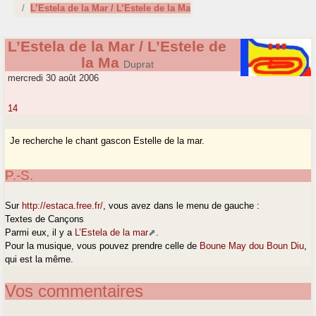
L’Estela de la Mar / L’Estele de la Ma
L’Estela de la Mar / L’Estele de
la Ma
Duprat
mercredi 30 août 2006
14
Je recherche le chant gascon Estelle de la mar.
P.-S.
Sur
http://estaca.free.fr/
, vous avez dans le menu de gauche :
Textes de Cançons
Parmi eux, il y a
L’Estela de la mar
.
Pour la musique, vous pouvez prendre celle de
Boune May dou Boun Diu
,
qui est la même.
Vos commentaires