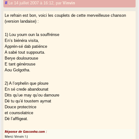
#
Le 14 juillet 2007 à 16:12
,
par
Vinvin
Le refrain est bon, voici les couplets de cette merveilleuse chanson
(version landaise) :
1) Lou yourn oun la souffrénse
En’s biénéra visita,
Apprén-sé dab patiénce
A sabé tout suppourta.
Berye doulourouse
E tant générouse
Aou Golgotha.
2) A l’orphelin que ploure
En sé crede abandounat
Dits qu’ue may qu’ou damoure
Dé tu qu’é toustem aymat
Douce protectrice
et counsolatrice
Dé l’affligeat.
Réponse de Gasconha.com :
Merci Vinvin !-)