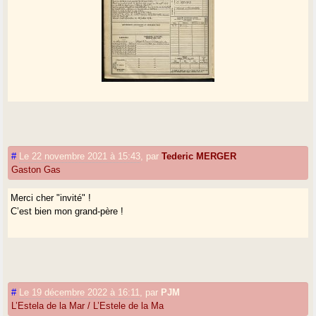
#
Le 22 novembre 2021 à 15:43
,
par
Tederic MERGER
Gaston Gas
Merci cher "invité" !
C’est bien mon grand-père !
#
Le 19 décembre 2022 à 16:11
,
par
PJM
L’Estela de la Mar / L’Estele de la Ma