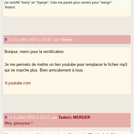
J’ai rectifié "biery" en "byerye". Cela me parait plus correct pour "vierge".
Tederic
#
Le 15 juillet 2007 à 15:07
,
par
Vinvin
Bonjour, merci pour la rectification.
Je me permets de mettre un lien youtube pour remplacer le fichier mp3
qui ne marche plus. Bien amicalement à tous.
fr.youtube.com
#
Le 4 juillet 2018 à 14:27
,
par
Tederic MERGER
Mey gaouyous !