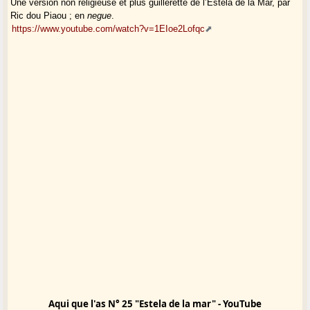
Une version non religieuse et plus guillerette de l’Estela de la Mar, par
Ric dou Piaou ; en
negue
.
https://www.youtube.com/watch?v=1EIoe2Lofqc
Aqui que l'as N° 25 "Estela de la mar" - YouTube