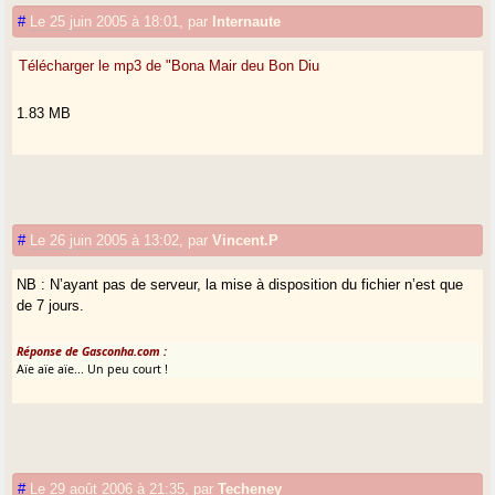
#
Le 25 juin 2005 à 18:01
,
par
Internaute
Télécharger le mp3 de "Bona Mair deu Bon Diu
1.83 MB
#
Le 26 juin 2005 à 13:02
,
par
Vincent.P
NB : N’ayant pas de serveur, la mise à disposition du fichier n’est que
de 7 jours.
Réponse de Gasconha.com :
Aïe aïe aïe... Un peu court !
#
Le 29 août 2006 à 21:35
,
par
Techeney