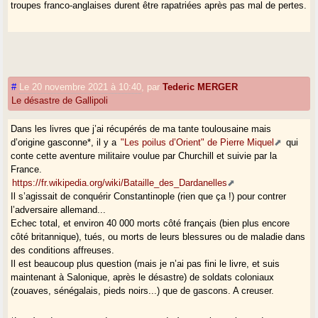
troupes franco-anglaises durent être rapatriées après pas mal de pertes.
#
Le 20 novembre 2021 à 10:40
,
par
Tederic MERGER
Le désastre de Gallipoli
Dans les livres que j’ai récupérés de ma tante toulousaine mais
d’origine gasconne*, il y a
"Les poilus d’Orient" de Pierre Miquel
qui
conte cette aventure militaire voulue par Churchill et suivie par la
France.
https://fr.wikipedia.org/wiki/Bataille_des_Dardanelles
Il s’agissait de conquérir Constantinople (rien que ça !) pour contrer
l’adversaire allemand...
Echec total, et environ 40 000 morts côté français (bien plus encore
côté britannique), tués, ou morts de leurs blessures ou de maladie dans
des conditions affreuses.
Il est beaucoup plus question (mais je n’ai pas fini le livre, et suis
maintenant à Salonique, après le désastre) de soldats coloniaux
(zouaves, sénégalais, pieds noirs...) que de gascons. A creuser.