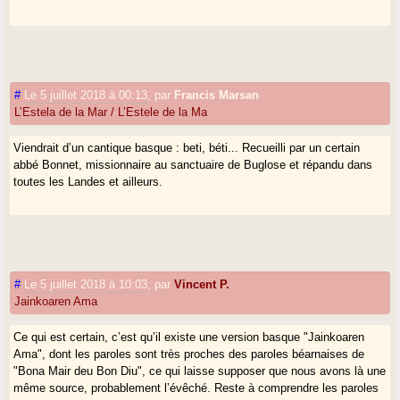
#
Le 5 juillet 2018 à 00:13
,
par
Francis Marsan
L’Estela de la Mar / L’Estele de la Ma
Viendrait d’un cantique basque : beti, béti... Recueilli par un certain
abbé Bonnet, missionnaire au sanctuaire de Buglose et répandu dans
toutes les Landes et ailleurs.
#
Le 5 juillet 2018 à 10:03
,
par
Vincent P.
Jainkoaren Ama
Ce qui est certain, c’est qu’il existe une version basque "Jainkoaren
Ama", dont les paroles sont très proches des paroles béarnaises de
"Bona Mair deu Bon Diu", ce qui laisse supposer que nous avons là une
même source, probablement l’évêché. Reste à comprendre les paroles