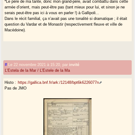
*Le père de ma tante, donc mon grand-père, avait combattu dans cette
armée d’orient, mais peut-être pas (tant mieux pour lui, et sinon je ne
serais peut-être pas ici à vous en parler !) à Gallipoli...
Dans le récit familial, ça n’avait pas une tonalité si dramatique ; il était
question du Vardar et de Monastir (respectivement fleuve et ville de
Macédoine).
#
Le 22 novembre 2021 à 15:20
,
par
invité
L’Estela de la Mar / L’Estele de la Ma
Histo :
https://gallica.bnf.fr/ark:/12148/bpt6k6226077n
Pas de JMO