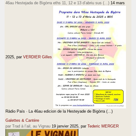
46au Hestejada de Bigòrra eths 11, 12 e 13 d’abriu sus (…)
14 mars
2025
, par
VERDIER Gilles
Ràdio País · La 46au edicion de la Hesteyade de Bigòrra (…)
Galettes & Cantère
par Trad à l’ail, au Vignau
19 janvier 2025
, par
Tederic MERGER