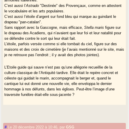
armoiries italiennes.
C’est aussi l’
Astrado
"Destinée" des Provençaux, comme en attestent
le vocabulaire et les arts populaires.
C’est aussi l’étoile d’argent sur fond bleu qui marque au guindant le
drapeau "pan-catalan".
Sans rapport avec la Gascogne, mais efficace,
Stella maris
figure sur
le drapeau des Acadiens, qui n’avaient que leur foi et leur natalité pour
se défendre contre le sort qui leur était fait.
L’étoile, parfois versée comme si elle tombait du ciel, figure sur des
maisons et des croix de cimetière (je l’avais mentionné sur le site, mais
je ne retrouve pas l’endroit ; il y avait des photos jointes).
L’Etoile guide qui sauve n’est pas qu’une allégorie recueillie de la
culture classique de l’Antiquité tardive. Elle était le repère concret et
céleste qui guidait le marin, accompagnait le berger et, quand le
cantique lui eut donné une nouvelle vie, elle enveloppa le dernier
hommage à nos défunts, dans les églises. Peut-être l’image d’une
traversée funèbre était-elle sous-jacente ?
#
Le 20 décembre 2022 à 10:46
,
par
GSG