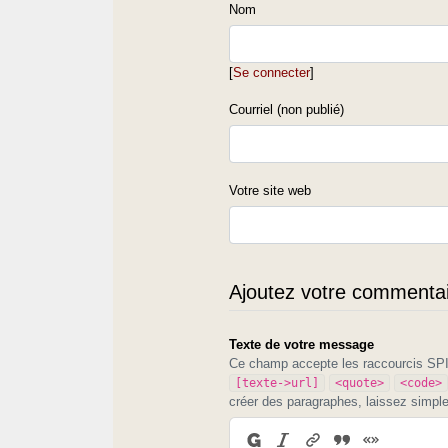
Nom
[
Se connecter
]
Courriel (non publié)
Votre site web
Ajoutez votre commentair
Texte de votre message
Ce champ accepte les raccourcis S
[texte->url]
<quote>
<code>
créer des paragraphes, laissez simpl