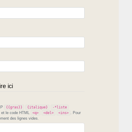
e ici
PIP
{{gras}}
{italique}
-*liste
et le code HTML
. Pour
<q>
<del>
<ins>
ement des lignes vides.