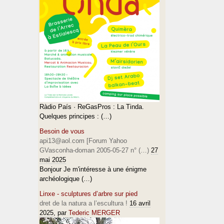
Ràdio País · ReGasPros : La Tinda.
Quelques principes : (…)
Besoin de vous
api13@aol.com [Forum Yahoo
GVasconha-doman 2005-05-27 n° (…)
27
mai 2025
Bonjour Je m'intéresse à une énigme
archéologique (…)
Linxe - sculptures d’arbre sur pied
dret de la natura a l’escultura !
16 avril
2025
, par
Tederic MERGER