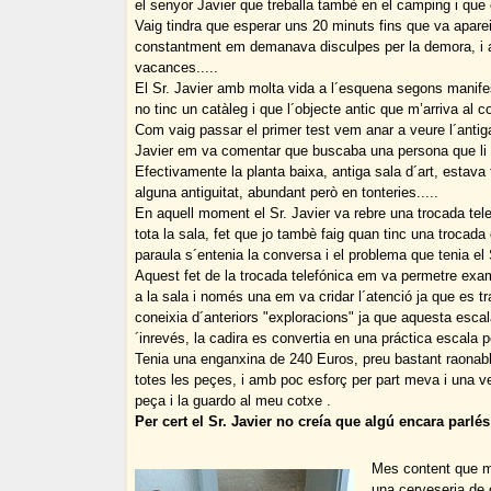
el senyor Javier que treballa tambè en el camping i que
Vaig tindra que esperar uns 20 minuts fins que va apare
constantment em demanava disculpes per la demora, i ai
vacances.....
El Sr. Javier amb molta vida a l´esquena segons manifes
no tinc un catàleg i que l´objecte antic que m’arriva al c
Com vaig passar el primer test vem anar a veure l´antiga
Javier em va comentar que buscaba una persona que li por
Efectivamente la planta baixa, antiga sala d´art, estava
alguna antiguitat, abundant però en tonteries.....
En aquell moment el Sr. Javier va rebre una trocada tel
tota la sala, fet que jo tambè faig quan tinc una trocad
paraula s´entenia la conversa i el problema que tenia el
Aquest fet de la trocada telefónica em va permetre exa
a la sala i només una em va cridar l´atenció ja que es t
coneixia d´anteriors "exploracions" ja que aquesta escala 
´inrevés, la cadira es convertia en una práctica escala per
Tenia una enganxina de 240 Euros, preu bastant raonabl
totes les peçes, i amb poc esforç per part meva i una 
peça i la guardo al meu cotxe .
Per cert el Sr. Javier no creía que algú encara parlés
Mes content que ma
una cerveseria de 