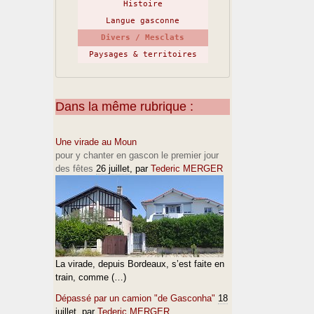
Histoire
Langue gasconne
Divers / Mesclats
Paysages & territoires
Dans la même rubrique :
Une virade au Moun
pour y chanter en gascon le premier jour
des fêtes
26 juillet
, par
Tederic MERGER
La virade, depuis Bordeaux, s’est faite en
train, comme (…)
Dépassé par un camion "de Gasconha"
18
juillet
, par
Tederic MERGER