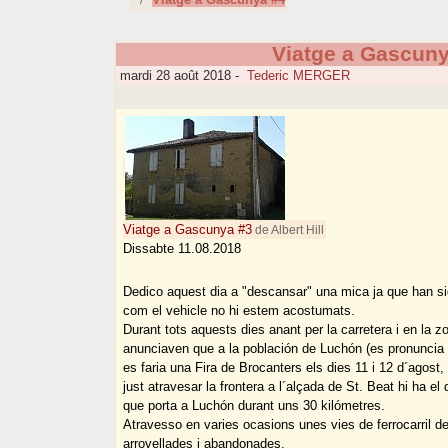
Viatge a Gascuny
mardi 28 août 2018
-
Tederic MERGER
Viatge a Gascunya #3
de Albert Hill
Dissabte 11.08.2018
Dedico aquest dia a "descansar" una mica ja que han sigu
com el vehicle no hi estem acostumats.
Durant tots aquests dies anant per la carretera i en la z
anunciaven que a la población de Luchón (es pronuncia 
es faria una Fira de Brocanters els dies 11 i 12 d´agost,
just atravesar la frontera a l´alçada de St. Beat hi ha el
que porta a Luchón durant uns 30 kilómetres.
Atravesso en varies ocasions unes vies de ferrocarril d
arrovellades i abandonades.