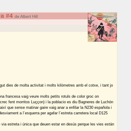
a #4
de Albert Hill
t dies de molta activitat i molts kilòmetres amb el cotxe, i tant jo
ona francesa vaig veure molts petits rotuls de color groc on
crec fent morritos Luççon) i la poblacio es diu Bagneres de Luchón
 així que sense matinar gaire vaig anar a enfilar la N230 española i
 desviament a l´esquerra per agafar l´estreta carretera local D125
e via estreta i única que deuen estar en desús perque les vies están