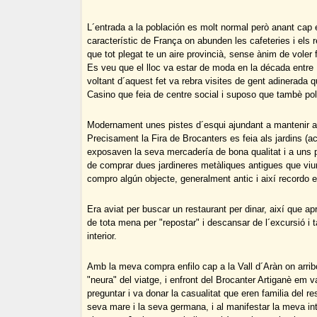
L´entrada a la población es molt normal però anant cap
característic de França on abunden les cafeteries i els r
que tot plegat te un aire provincià, sense ànim de voler f
Es veu que el lloc va estar de moda en la década entre 
voltant d´aquest fet va rebra visites de gent adinerada 
Casino que feia de centre social i suposo que tambè polì
Modernament unes pistes d´esqui ajundant a mantenir a
Precisament la Fira de Brocanters es feia als jardins (a
exposaven la seva mercadería de bona qualitat i a uns
de comprar dues jardineres metàliques antigues que viu
compro algún objecte, generalment antic i així recordo els
Era aviat per buscar un restaurant per dinar, així que apr
de tota mena per "repostar" i descansar de l´excursió i ta
interior.
Amb la meva compra enfilo cap a la Vall d´Aràn on arrib
"neura" del viatge, i enfront del Brocanter Artiganè em v
preguntar i va donar la casualitat que eren familia del 
seva mare i la seva germana, i al manifestar la meva i