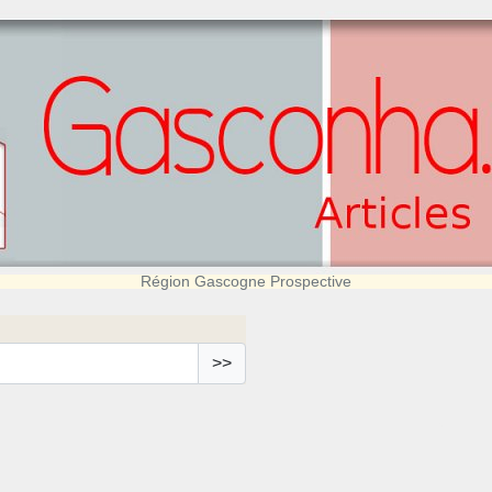
Région Gascogne Prospective
>>