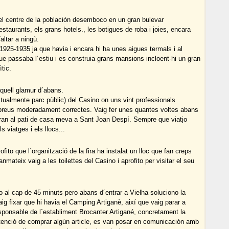
 el centre de la población desemboco en un gran bulevar
estaurants, els grans hotels., les botigues de roba i joies, encara
altar a ningù.
1925-1935 ja que havia i encara hi ha unes aigues termals i al
que passaba l´estiu i es construia grans mansions incloent-hi un gran
tic.
quell glamur d´abans.
ctualmente parc pùblic) del Casino on uns vint professionals
 preus moderadament correctes. Vaig fer unes quantes voltes abans
ran al pati de casa meva a Sant Joan Despí. Sempre que viatjo
 viatges i els llocs...
ofito que l´organització de la fira ha instalat un lloc que fan creps
nmateix vaig a les toilettes del Casino i aprofito per visitar el seu
o al cap de 45 minuts pero abans d´entrar a Vielha soluciono la
aig fixar que hi havia el Camping Artiganè, així que vaig parar a
responsable de l´establiment Brocanter Artigané, concretament la
ntenció de comprar algún article, es van posar en comunicación amb