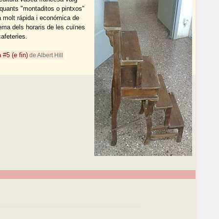
quants "montaditos o pintxos"
 molt rápida i económica de
lema dels horaris de les cuïnes
cafeteries.
#5 (e fin)
de Albert Hill