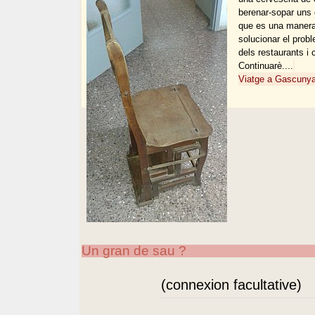
berenar-sopar uns 
que es una manera
solucionar el prob
dels restaurants i 
Continuarè....
Viatge a Gascunya 
Un gran de sau ?
(connexion facultative)