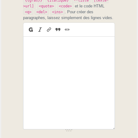
{{gras}}
{italique}
-*liste
[texte-
et le code HTML
>url]
<quote>
<code>
. Pour créer des
<q>
<del>
<ins>
paragraphes, laissez simplement des lignes vides.