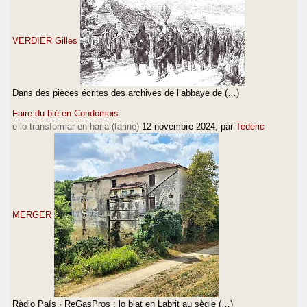
VERDIER Gilles
Dans des pièces écrites des archives de l’abbaye de (…)
Faire du blé en Condomois
e lo transformar en haria (farine)
12 novembre 2024
, par
Tederic
MERGER
Ràdio País · ReGasPros : lo blat en Labrit au sègle (…)