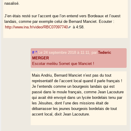
nasalisé.
J’en étais resté sur l’accent que l’on entend vers Bordeaux et l’ouest
landais, comme par exemple celui de Bernard Manciet. Ecouter :
http://www.ina.fr/video/RBC07097740
à 4:58.
#
^
Le 24 septembre 2018 à 11:11
,
par
Tederic
MERGER
Escotar meilèu Sornet que Manciet !
Mais Andriu, Bernard Manciet n’est pas du tout
représentatif de l’accent local quand il parle français !
Je l’entends comme un bourgeois landais qui est
passé dans le moule français, comme Jean Lacouture
qui avait été envoyé dans un lycée bordelais tenu par
les Jésuites, dont l’une des missions était de
débarrasser les jeunes bourgeois bordelais de tout
accent local, dixit Jean Lacouture.