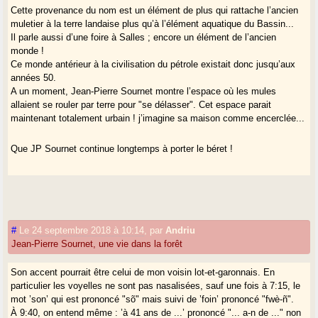
Cette provenance du nom est un élément de plus qui rattache l’ancien
muletier à la terre landaise plus qu’à l’élément aquatique du Bassin...
Il parle aussi d’une foire à Salles ; encore un élément de l’ancien
monde !
Ce monde antérieur à la civilisation du pétrole existait donc jusqu’aux
années 50.
A un moment, Jean-Pierre Sournet montre l’espace où les mules
allaient se rouler par terre pour "se délasser". Cet espace parait
maintenant totalement urbain ! j’imagine sa maison comme encerclée...
Que JP Sournet continue longtemps à porter le béret !
#
Le 24 septembre 2018 à 10:14
,
par
Andriu
Jean-Pierre Sournet, une vie dans la forêt
Son accent pourrait être celui de mon voisin lot-et-garonnais. En
particulier les voyelles ne sont pas nasalisées, sauf une fois à 7:15, le
mot ’son’ qui est prononcé "sõ" mais suivi de ’foin’ prononcé "fwè-ñ".
À 9:40, on entend même : ’à 41 ans de ...’ prononcé "... a-n de ..." non