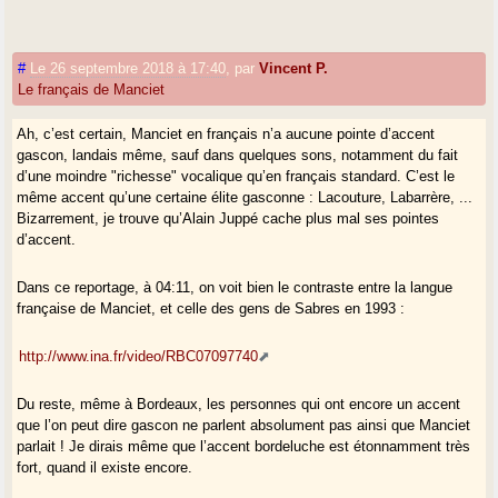
#
Le 26 septembre 2018 à 17:40
,
par
Vincent P.
Le français de Manciet
Ah, c’est certain, Manciet en français n’a aucune pointe d’accent
gascon, landais même, sauf dans quelques sons, notamment du fait
d’une moindre "richesse" vocalique qu’en français standard. C’est le
même accent qu’une certaine élite gasconne : Lacouture, Labarrère, ...
Bizarrement, je trouve qu’Alain Juppé cache plus mal ses pointes
d’accent.
Dans ce reportage, à 04:11, on voit bien le contraste entre la langue
française de Manciet, et celle des gens de Sabres en 1993 :
http://www.ina.fr/video/RBC07097740
Du reste, même à Bordeaux, les personnes qui ont encore un accent
que l’on peut dire gascon ne parlent absolument pas ainsi que Manciet
parlait ! Je dirais même que l’accent bordeluche est étonnamment très
fort, quand il existe encore.