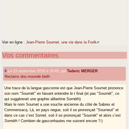
Voir en ligne :
Jean-Pierre Sournet, une vie dans la Forêt
Vos commentaires
#
Le 23 septembre 2018 à 19:49
,
par
Tederic MERGER
Reclams dou mounde bielh
Une trace de la langue gasconne est que Jean-Pierre Sournet prononce
son nom "Sournèt" en faisant entendre le t final (et pas "Sournét", ce
qui suggèrerait une graphie alibertine Sornèth).
Mais le nom Sournet a une souche ancienne du côté de Sabres et
Commensacq. Là, en pays negue, soit il se prononçait "Sourneut" et
dans ce cas c’est
Sornet
, soit il se prononçait "Sournèt" et alors c’est
Sornèth
! Combien de gasconhautes me suivent encore ?-)